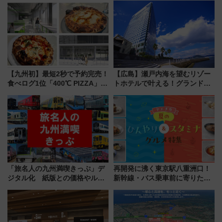
舗が集結した食の空間を徹底解
ん)」企画がスタート
剖！（9/10開業）
【九州初】最短2秒で予約完売！
【広島】瀬戸内海を望むリゾー
食べログ1位「400℃ PIZZA」が
トホテルで叶える！グランドプ
博多駅すぐの明治公園に8/7オー
リンスホテル広島のフォトウエ
プン。もつ鍋風など限定メニュ
ディング＆カジュアルパーティ
ーも
ープラン
「旅名人の九州満喫きっぷ」デ
再開発に沸く東京駅八重洲口！
ジタル化 紙版との価格やルー
新幹線・バス乗車前に寄りたい
ルの違いを解説
「ヤエチカ」2026年夏の「ひん
やり＆スタミナグルメ」6選【新
店舗も！】