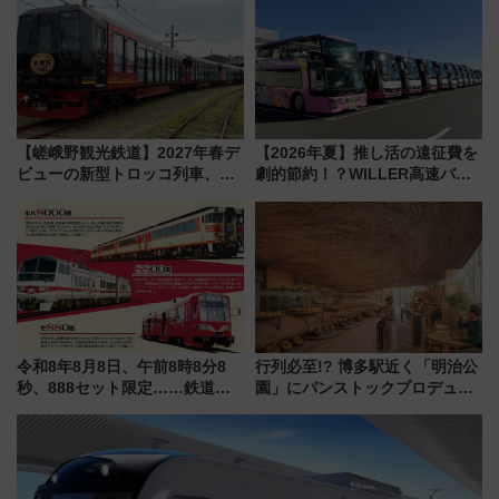
饅」、オムライス専門店「肉と
本人確認が11月スタート
たまご」新グルメ続々登場！
【2026年8月】
【嵯峨野観光鉄道】2027年春デ
【2026年夏】推し活の遠征費を
ビューの新型トロッコ列車、い
劇的節約！？WILLER高速バス
よいよ試運転開始へ！現行車両
「1km5円セール」やワンコイン
は2026年で引退
温泉の最強ルート 予約期間・
対象路線まとめ
令和8年8月8日、午前8時8分8
行列必至!? 博多駅近く「明治公
秒、888セット限定……鉄道各
園」にパンストックプロデュー
社の「8・8・8」な記念きっぷ
スの新業態『Land Bageri』8/7
たち
オープン 秋からはビストロ営業
も！