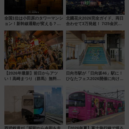
全国1位は小田原のタワーマンシ
北國花火2026完全ガイド、両日
ョン！新幹線通勤が変える？
合わせて3万発超！ 7/25金沢大
「住みたい街」の最新トレンド
会・8/1川北大会の2つの花火大
【新築マンション人気ランキン
会の日程・アクセス・観覧席ま
グ】
とめ（石川県）
【2026年最新】前日からアツ
日向市駅が「日向坂46」駅に！
い！高崎まつり（群馬）無料観
ひなたフェス2026開催に向けJR
覧エリアから初開催100人みこ
九州が記念きっぷや臨時列車で
しまで
全力応援 夜行列車「ドリーム
おひさま号」も走る
西武鉄道が「昭和から令和を走
【2026年夏】富士急行線で巡る