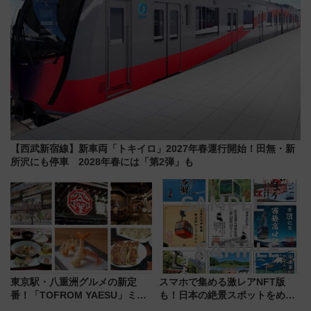
【西武新宿線】新車両「トキイロ」2027年春運行開始！田無・新
所沢にも停車 2028年春には「第2弾」も
東京駅・八重洲グルメの新定
スマホで集める激レアNFT版
番！「TOFROM YAESU」ミシ
も！日本の絶景スポットをめぐ
ュラン店から大衆酒場まで68店
って集める「索道印(さくどうい