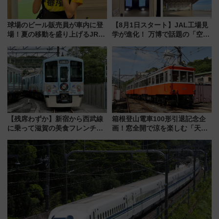
球場のビール販売員が車内に登
【8月1日スタート】JAL工場見
場！夏の移動を盛り上げるJR九
学が進化！ 万博で話題の「空飛
州「ビール新幹線」7月31日・8
ぶクルマ」体験が常設化!? 期間
月7日限定 ソフトバンクホーク
限定の歴代制服仮想試着体験も
スとコラボ
レポート
【残席わずか】新宿から西武線
箱根登山電車100形引退記念企
に乗って滋賀の美食フレンチを
画！窓全開で涼を楽しむ「天然
堪能？ 大人気レストラン列車
クーラー体験号」と限定鉄コレ
「52席の至福」で味わう近江牛
発売
や伝統文化の特別コラボ