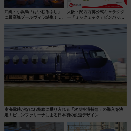
沖縄・小浜島「はいむるぶし」
大阪・関西万博公式キャラクタ
に最高峰プールヴィラ誕生！ 石
ー「ミャクミャク」ピンバッジ
垣島から船で向かう究極のご褒
新登場！関西の駅構内などで7月
美旅「何もしない贅沢」を体験
中旬発売
してみない？
南海電鉄がなにわ筋線に乗り入れる「次期空港特急」の導入を決
定！ピニンファリーナによる日本初の鉄道デザイン