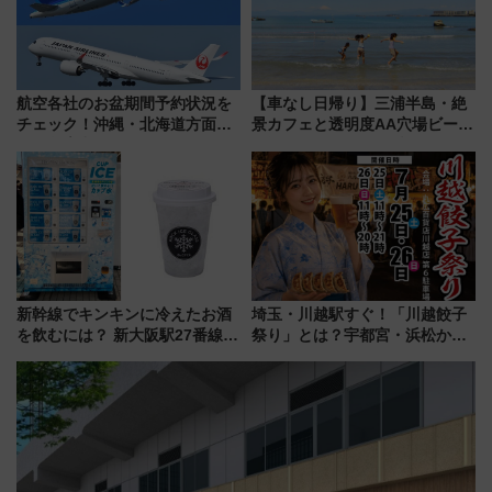
航空各社のお盆期間予約状況を
【車なし日帰り】三浦半島・絶
チェック！沖縄・北海道方面は
景カフェと透明度AA穴場ビーチ
予約急増中、いまから狙うべき
を巡る！ おトクな電車きっぷ活
日は？
用してストレスフリー旅へ行こ
う！
新幹線でキンキンに冷えたお酒
埼玉・川越駅すぐ！「川越餃子
を飲むには？ 新大阪駅27番線ホ
祭り」とは？宇都宮・浜松から
ームに登場した完全キャッシュ
ご当地和牛まで全国の人気餃子
レス「カップ氷」専用自販機が
を食べ比べ【7月25日・26日開
話題！
催】