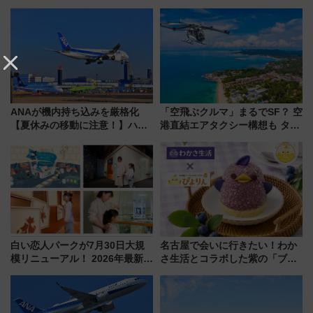
ANAが機内持ち込みを厳格化
「空飛ぶクルマ」まるでSF？ 空
【夏休みの移動に注意！】ハン
港直結エアタクシー構想も タイ
ドバッグやPCケースも対象の
で検証
「身の回り品」新サイズ制限
(40×30×20cm)おさらい
白い恋人パークが7月30日大規
名古屋で会いに行きたい！わか
模リニューアル！ 2026年最新の
さ生活とコラボした紫の「ブル
新エリア・工場見学の見どころ
ーベリーぴよりん」期間限定販
と料金・アクセスを徹底解説
売
（札幌市）