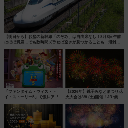
【明日から】お盆の新幹線「のぞみ」は自由席なし！8月8日午前
はほぼ満席…でも数時間ズラせば空きが見つかることも 混雑避
ける「空席」探しのコツ
「ファンタイム・ウィズ・ト
【2026年】銚子みなとまつり花
イ・ストーリー5」で激レア『ロ
火大会は8/8 (土)開催！JR･銚子
ルカナ』カードをゲット！最新
電鉄の臨時列車やアクセス情
デコレーションも徹底解説
報、利根川に咲く8,000発の大迫
力＆屋台を満喫