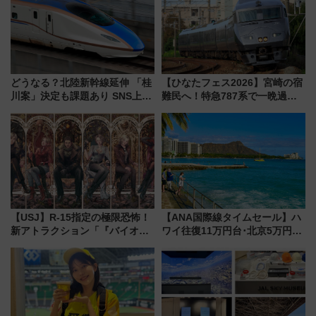
どうなる？北陸新幹線延伸 「桂
【ひなたフェス2026】宮崎の宿
川案」決定も課題あり SNS上の
難民へ！特急787系で一晩過ご
声は
せる夜間滞在型イベント「スワ
ローおひさま」が救世主に？
【USJ】R-15指定の極限恐怖！
【ANA国際線タイムセール】ハ
新アトラクション「『バイオハ
ワイ往復11万円台･北京5万円台
ザード レクイエム』 ザ・ダイ
～、憧れのビジネスクラスも！
ブ」今秋登場 ―予測不能の恐
来春のGW旅行まで狙える激ア
怖に泣き叫べ―
ツ路線まとめ（8/10まで）