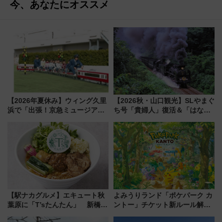
今、あなたにオススメ
【2026年夏休み】ウィング久里
【2026秋・山口観光】SLやまぐ
浜で「出張！京急ミュージア
ち号「貴婦人」復活＆「はなあ
ム」開催！入場無料でスタンプ
かり」初走行区間も！山口DCの
ラリーや子ども制服撮影も
注目観光列車まとめ きっぷの取
り方は？
【駅ナカグルメ】エキュート秋
よみうりランド「ポケパーク カ
葉原に「T’sたんたん」 新橋に
ントー」チケット新ルール解
551蓬莱のDNAを継ぐ「東京豚
説！購入制限の緩和と入場時の