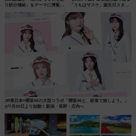
り鉄分補給」をテーマに博覧会
「うちはサスケ」誕生日スタン
を実施！くすのきホールで8月
プラリー！富士急ハイランド限
14日から 新車両「トキイロ」体
定グルメ＆グッズ徹底ガイド
験ブースも アクセスや申込方法
を解説
JR東日本×櫻坂46の大型コラボ「櫻坂46と、鉄道で旅しよう。」
が7月20日より始動！新潟・長野・庄内へ