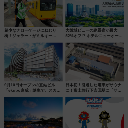
希少なナローゲージにねじり
大阪城ビューの絶景宿が最大
橋！ジェラートがミルキー
52%オフ!? ホテルニューオータ
米！？「新・鉄道ひとり旅」
ニ大阪の40周年「夏のタイムセ
278回目の舞台は「三岐鉄道北
ール」で秋の関西旅を豪華にす
勢線」
る方法（8月20日まで！）
9月10日オープンの直結ビル
日本初！引退した電車がサウナ
「ekubo京成」誕生で、スカイ
に！富士急行下吉田駅に「サ電
ライナーも停まる巨大ハブ駅・
（SADEN）」2026年12月開
新鎌ヶ谷はどう変わる？ 全テナ
業 行き交う電車の音や振動を
ント情報も公開！
感じながら「ととのう」新感覚