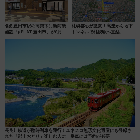
名鉄豊田市駅の高架下に新商業
札幌都心が激変！高速から地下
施設「μPLAT 豊田市」が8月26
トンネルで札幌駅へ直結、「創
日開業！全8店舗が出店し街の新
成川通都心アクセス道路」が7月
たな玄関口へ
から本格着工、延長4.8km整備
事業の全貌
長良川鉄道が臨時列車を運行！ユネスコ無形文化遺産にも登録さ
れた「郡上おどり」楽しむ人に 乗車には予約が必要