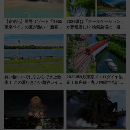
【宿泊記】星野リゾート「1955
2026夏は「クールケーション」
東京ベイ」の夏が熱い！ 新客室
が新定番に!? 検索急増の「避暑
「50sスターダムルーム」とア
地ランキングTOP5」。涼しさ
メリカングルメ＆絶品スイーツ
と移動を楽しむ、電車で行くお
を満喫（千葉県浦安市）
すすめ観光情報も
買い物ついでに手ぶらで水上散
2026年9月東京メトロダイヤ改
歩！ この夏行きたい越谷レイク
正！銀座線・丸ノ内線で合計
タウンの新たな水辺の憩いエリ
212本の大増発、混雑緩和に期
ア「LAKESIDE PARK」（埼玉
待
県越谷市）