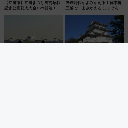
【立川市】立川まつり国営昭和
国鉄時代がよみがえる！日本橋
記念公園花火大会7/25開催！
三越で「よみがえる にっぽんの
5000発の花火が夜を彩る 今年は
鉄道展」7/22-8/3開催、広田尚
混雑に要注意、その理由は
敬の名作写真も、駅弁フェスも
同時開催！
羽田空港に着くのは出発何分前
夏休みの家族旅行先にぴった
が正解？ 9月始動のJAL「第1タ
り！都心から1時間の「湘南西エ
ーミナル北側サテライト」は徒
リア」満喫ガイド 鎌倉・江の
歩1キロ超え！ 知っておきたい
島とは異なる魅力を持つ今夏の
変更点まとめ
注目スポット