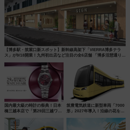
【博多駅・筑紫口新スポット】新幹線高架下「VIERRA博多テラ
ス」が9/18開業！九州初出店など注目の全6店舗 「博多活憩通り」
も一新
国内最大級の時計の祭典！日本
筑豊電気鉄道に新型車両「7000
橋三越本店で「第29回三越ワー
形」2027年導入！沿線の花をイ
ルドウォッチフェア」開幕
メージしたイエローを採用 車
【2026年8月5日～25日】
内は落ち着いたゆとりある空間
に