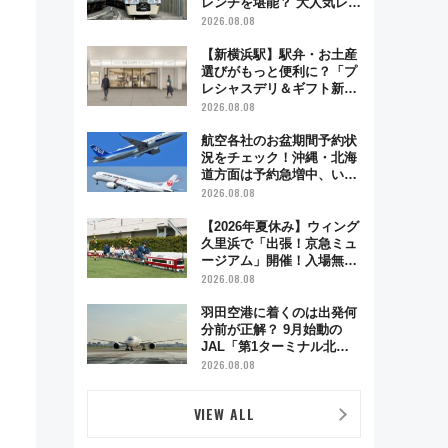
レンチを堪能？ 大人気レス
トラン列車「52席の至福」
2026.08.08
で味わう近江牛や伝統文化
の特別コラボ
【新横浜駅】駅弁・お土産
選びがもっと便利に？「プ
レシャスデリ＆ギフト新横
浜」がオープン 場所や営
2026.08.08
業時間・限定弁当を紹介
航空各社のお盆期間予約状
況をチェック！沖縄・北海
道方面は予約急増中、いま
から狙うべき日は？
2026.08.08
【2026年夏休み】ウィング
久里浜で「出張！京急ミュ
ージアム」開催！入場無料
でスタンプラリーや子ども
2026.08.08
制服撮影も
羽田空港に着くのは出発何
分前が正解？ 9月始動の
JAL「第1ターミナル北側
サテライト」は徒歩1キロ
2026.08.08
超え！ 知っておきたい変更
点まとめ
VIEW ALL