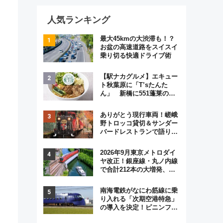
人気ランキング
最大45kmの大渋滞も！？
お盆の高速道路をスイスイ
乗り切る快適ドライブ術
【駅ナカグルメ】エキュー
ト秋葉原に「T’sたんた
ん」 新橋に551蓬莱の
DNAを継ぐ「東京豚饅」、
オムライス専門店「肉とた
ありがとう現行車両！嵯峨
まご」新グルメ続々登場！
野トロッコ貸切＆サンダー
【2026年8月】
バードレストランで語り合
う秋の京都 斉藤雪乃＆福
原トシヒロと行く！9月13
2026年9月東京メトロダイ
日「京都の鉄道満喫ツア
ヤ改正！銀座線・丸ノ内線
ー」開催
で合計212本の大増発、混
雑緩和に期待
南海電鉄がなにわ筋線に乗
り入れる「次期空港特急」
の導入を決定！ピニンファ
リーナによる日本初の鉄道