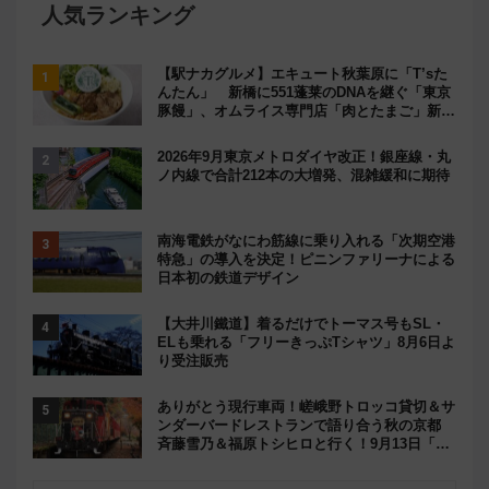
人気ランキング
【駅ナカグルメ】エキュート秋葉原に「T’sた
んたん」 新橋に551蓬莱のDNAを継ぐ「東京
豚饅」、オムライス専門店「肉とたまご」新グ
ルメ続々登場！【2026年8月】
2026年9月東京メトロダイヤ改正！銀座線・丸
ノ内線で合計212本の大増発、混雑緩和に期待
南海電鉄がなにわ筋線に乗り入れる「次期空港
特急」の導入を決定！ピニンファリーナによる
日本初の鉄道デザイン
【大井川鐵道】着るだけでトーマス号もSL・
ELも乗れる「フリーきっぷTシャツ」8月6日よ
り受注販売
ありがとう現行車両！嵯峨野トロッコ貸切＆サ
ンダーバードレストランで語り合う秋の京都
斉藤雪乃＆福原トシヒロと行く！9月13日「京
都の鉄道満喫ツアー」開催