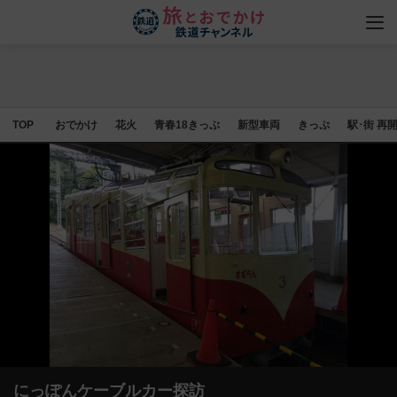
TOP
おでかけ
花火
青春18きっぷ
新型車両
きっぷ
駅･街 再
にっぽんケーブルカー探訪