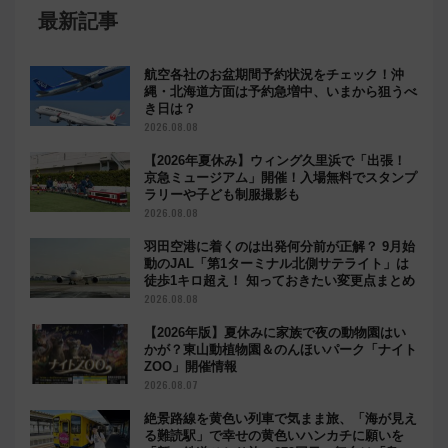
最新記事
航空各社のお盆期間予約状況をチェック！沖
縄・北海道方面は予約急増中、いまから狙うべ
き日は？
2026.08.08
【2026年夏休み】ウィング久里浜で「出張！
京急ミュージアム」開催！入場無料でスタンプ
ラリーや子ども制服撮影も
2026.08.08
羽田空港に着くのは出発何分前が正解？ 9月始
動のJAL「第1ターミナル北側サテライト」は
徒歩1キロ超え！ 知っておきたい変更点まとめ
2026.08.08
【2026年版】夏休みに家族で夜の動物園はい
かが？東山動植物園＆のんほいパーク「ナイト
ZOO」開催情報
2026.08.07
絶景路線を黄色い列車で気まま旅、「海が見え
る難読駅」で幸せの黄色いハンカチに願いを