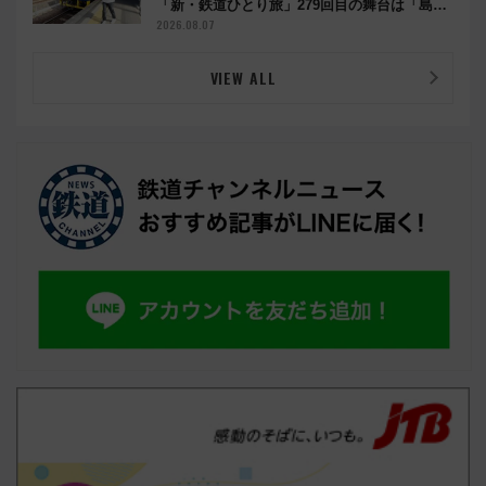
「新・鉄道ひとり旅」279回目の舞台は「島原
鉄道」
2026.08.07
VIEW ALL