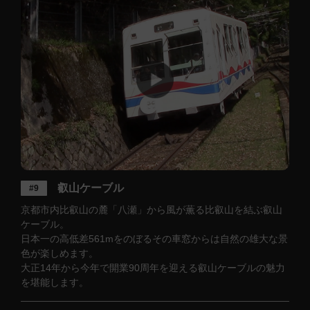
叡山ケーブル
#9
京都市内比叡山の麓「八瀬」から風が薫る比叡山を結ぶ叡山
ケーブル。
日本一の高低差561mをのぼるその車窓からは自然の雄大な景
色が楽しめます。
大正14年から今年で開業90周年を迎える叡山ケーブルの魅力
を堪能します。