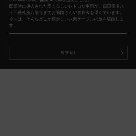
開業時に導入された愛くるしいレトロな車両が、四国霊場八
十五番札所八栗寺までお遍路さんや参拝客を運んでいます。
今回は、そんなどこか懐かしい八栗ケーブルの旅を堪能しま
す。
VIEW ALL