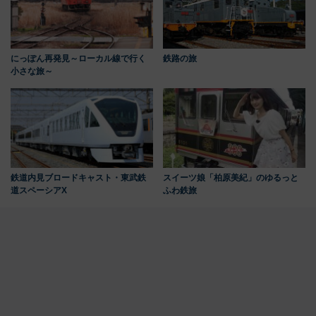
にっぽん再発見～ローカル線で行く
鉄路の旅
小さな旅～
鉄道内見ブロードキャスト・東武鉄
スイーツ娘「柏原美紀」のゆるっと
道スペーシアX
ふわ鉄旅