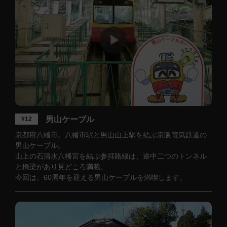
男山ケーブル
#12
京都府八幡市。八幡市駅と男山山上駅を結ぶ京阪電気鉄道の
男山ケーブル。
山上の石清水八幡宮を結ぶ参拝路線は、途中二つのトンネル
と橋梁があり見どころ満載。
今回は、60周年を迎える男山ケーブルを満喫します。