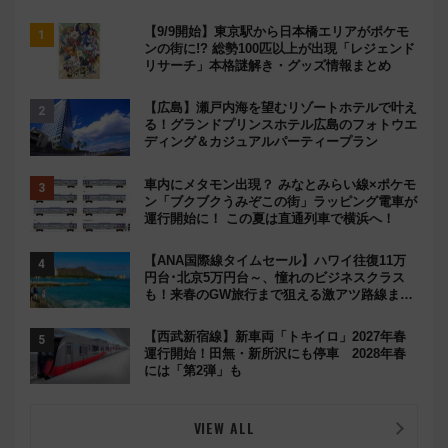
【9/9開始】東京駅から日本橋エリアがポケモ
ンの街に!? 総勢100匹以上が出現「レジェンド
リサーチ」本格謎解き・グッズ情報まとめ
【広島】瀬戸内海を望むリゾートホテルで叶え
る！グランドプリンスホテル広島のフォトウエ
ディング＆カジュアルパーティープラン
車内にメタモン出現？ みなとみらい線×ポケモ
ン「ブクブクうみぞこの街」ラッピング電車が
運行開始に！ この夏は直通列車で横浜へ！
【ANA国際線タイムセール】ハワイ往復11万
円台･北京5万円台～、憧れのビジネスクラス
も！来春のGW旅行まで狙える激アツ路線まと
め（8/10まで）
【西武新宿線】新車両「トキイロ」2027年春
運行開始！田無・新所沢にも停車 2028年春
には「第2弾」も
VIEW ALL