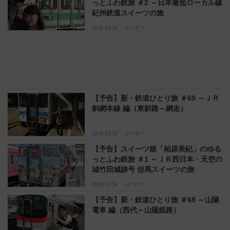
っとふわ鉄旅 ＃2 ～日本最短ローカル線
紀州鉄道スイーツの旅
2018.02.15
ムービー
【予告】新・鉄道ひとり旅 ＃69 ～ＪＲ
釧網本線 編（東釧路～網走）
2018.02.15
ムービー
【予告】スイーツ娘「柏原美紀」のゆる
っとふわ鉄旅 ＃1 ～ＪＲ西日本・天空の
城竹田城跡号 但馬スイーツの旅
2018.02.14
ムービー
【予告】新・鉄道ひとり旅 ＃68 ～山陽
電車 編（西代～山陽姫路）