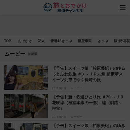
TOP
おでかけ
花火
青春18きっぷ
新型車両
きっぷ
駅･街 再
ムービー
MOVIE
【予告】スイーツ娘「柏原美紀」のゆる
っとふわ鉄旅 ＃3 ～ＪＲ九州 超豪華ス
イーツ列車でゆく長崎の旅
2018.02.17
ムービー
【予告】新・鉄道ひとり旅 ＃70 ～ＪＲ
花咲線（根室本線の一部） 編（釧路～
根室）
2018.02.17
ムービー
【予告】スイーツ娘「柏原美紀」のゆる