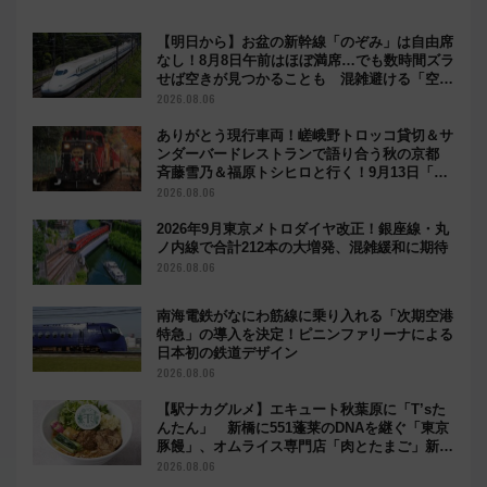
【明日から】お盆の新幹線「のぞみ」は自由席
なし！8月8日午前はほぼ満席…でも数時間ズラ
せば空きが見つかることも 混雑避ける「空
席」探しのコツ
2026.08.06
ありがとう現行車両！嵯峨野トロッコ貸切＆サ
ンダーバードレストランで語り合う秋の京都
斉藤雪乃＆福原トシヒロと行く！9月13日「京
都の鉄道満喫ツアー」開催
2026.08.06
2026年9月東京メトロダイヤ改正！銀座線・丸
ノ内線で合計212本の大増発、混雑緩和に期待
2026.08.06
南海電鉄がなにわ筋線に乗り入れる「次期空港
特急」の導入を決定！ピニンファリーナによる
日本初の鉄道デザイン
2026.08.06
【駅ナカグルメ】エキュート秋葉原に「T’sた
んたん」 新橋に551蓬莱のDNAを継ぐ「東京
豚饅」、オムライス専門店「肉とたまご」新グ
ルメ続々登場！【2026年8月】
2026.08.06