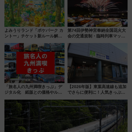
よみうりランド「ポケパーク カ
第74回伊勢神宮奉納全国花火大
ントー」チケット新ルール解
会の交通規制・臨時列車マッ
説！購入制限の緩和と入場時の
プ！JR東海・近鉄で快適にアク
本人確認が11月スタート
セス
「旅名人の九州満喫きっぷ」デ
【2026年版】東葉高速線も追加
ジタル化 紙版との価格やルー
でさらに便利に！人気きっぷ
ルの違いを解説
「サンキューちばフリーパス」
今年も発売 秋・早春に千葉県を
巡るなら使い勝手・コスパ抜群