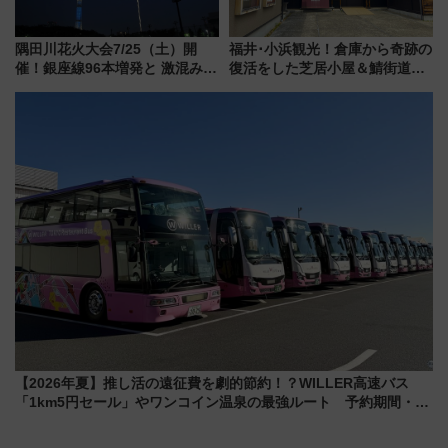
隅田川花火大会7/25（土）開
福井･小浜観光！倉庫から奇跡の
催！銀座線96本増発と 激混みの
復活をした芝居小屋＆鯖街道の
「浅草駅」を回避する最寄り駅･
起点へ！若狭小浜お魚センター
アクセス攻略法、2万発の花火が
でBBQ、老舗お酢店ソフトなど
都心の夜に！
歴史＆グルメ散歩
【2026年夏】推し活の遠征費を劇的節約！？WILLER高速バス
「1km5円セール」やワンコイン温泉の最強ルート 予約期間・対
象路線まとめ