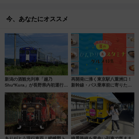
今、あなたにオススメ
新潟の酒観光列車「越乃
再開発に沸く東京駅八重洲口！
Shu*Kura」が長野県内初運行！
新幹線・バス乗車前に寄りたい
地酒と食を味わう信州プレDC特
「ヤエチカ」2026年夏の「ひん
別企画
やり＆スタミナグルメ」6選【新
店舗も！】
ありがとう現行車両！嵯峨野ト
絶景路線を黄色い列車で気まま