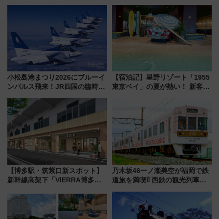
ーアル！ フードコート拡大など
泊」!? WILLER最新調査で判明
「いつから何が変わるか」徹底
した、推し活遠征や観光時のリ
解説！
アルな懐事情
小松島港まつり2026にブルーイ
【宿泊記】星野リゾート「1955
ンパルス飛来！JR四国の臨時ダ
東京ベイ」の夏が熱い！ 新客室
イヤや駐車場予約を徹底解説
「50sスターダムルーム」とア
メリカングルメ＆絶品スイーツ
を満喫（千葉県浦安市）
【博多駅・筑紫口新スポット】
乃木坂46一ノ瀬美空が福岡で鉄
新幹線高架下「VIERRA博多テ
道旅を満喫⁈ 西鉄の観光列車
ラス」が9/18開業！九州初出店
「THE RAIL KITCHEN
など注目の全6店舗 「博多活憩
CHIKUGO」で巡る福岡･太宰
通り」も一新
府･柳川の旅！YouTubeが公開
に