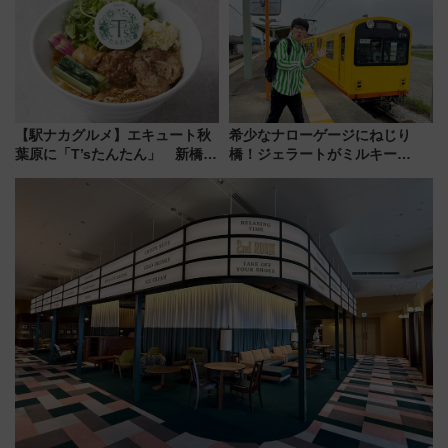
混雑に要注意、その理由は
ススメ
【駅ナカグルメ】エキュート秋
希少なナローゲージにねじり
葉原に「T’sたんたん」 新橋に
橋！ジェラートがミルキー
551蓬莱のDNAを継ぐ「東京豚
米！？「新・鉄道ひとり旅」
饅」、オムライス専門店「肉と
278回目の舞台は「三岐鉄道北
たまご」新グルメ続々登場！
勢線」
【2026年8月】