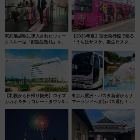
東武池袋駅に導入されたウォー
【2026年夏】富士急行線で巡る
クスルー型「顔認証改札」を見
「うちはサスケ」誕生日スタン
る 低コストで「顔パス」実装
プラリー！富士急ハイランド限
定グルメ＆グッズ徹底ガイド
【札幌から日帰り観光】ロイズ
東京八重洲・バスタ新宿からサ
カカオ＆チョコレートタウン3周
マーランドへ直行バス運行！ お
年！ 9月は入場料半額やチョコ
トクな1Dayパスで夏のプールと
詰め放題を開催、ロイズタウン
推し活を楽しもう！（2026年
駅からのアクセスも
8/1～31）