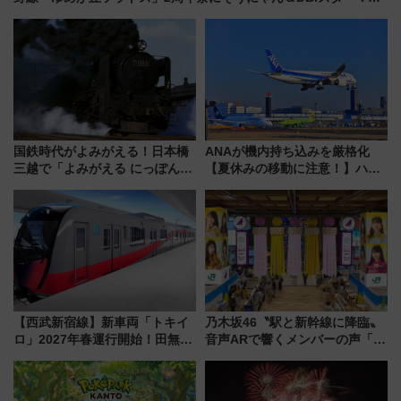
が登場
国鉄時代がよみがえる！日本橋
ANAが機内持ち込みを厳格化
三越で「よみがえる にっぽんの
【夏休みの移動に注意！】ハン
鉄道展」7/22-8/3開催、広田尚
ドバッグやPCケースも対象の
敬の名作写真も、駅弁フェスも
「身の回り品」新サイズ制限
同時開催！
(40×30×20cm)おさらい
【西武新宿線】新車両「トキイ
乃木坂46〝駅と新幹線に降臨〟
ロ」2027年春運行開始！田無・
音声ARで響くメンバーの声「真
新所沢にも停車 2028年春には
夏の全国ツアー2026」
「第2弾」も