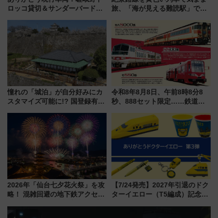
ロッコ貸切＆サンダーバードレ
旅、「海が見える難読駅」で幸
ストランで語り合う秋の京都
せの黄色いハンカチに願いを
斉藤雪乃＆福原トシヒロと行
「新・鉄道ひとり旅」279回目
く！9月13日「京都の鉄道満喫
の舞台は「島原鉄道」
ツアー」開催
憧れの「城泊」が自分好みにカ
令和8年8月8日、午前8時8分8
スタマイズ可能に!? 国登録有形
秒、888セット限定……鉄道各
文化財・丸亀城「延寿閣別館」
社の「8・8・8」な記念きっぷ
にオーダーメイド型の宿泊プラ
たち
ンが誕生！
2026年「仙台七夕花火祭」を攻
【7/24発売】2027年引退のドク
略！ 混雑回避の地下鉄アクセス
ターイエロー（T5編成）記念グ
からまだ買える有料席情報、花
ッズ7種が登場！ 新幹線車内放
火前に楽しむ仙台観光ルートま
送の目覚まし時計など通販・販