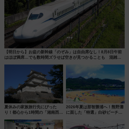
【明日から】お盆の新幹線「のぞみ」は自由席なし！8月8日午前
はほぼ満席…でも数時間ズラせば空きが見つかることも 混雑避
ける「空席」探しのコツ
夏休みの家族旅行先にぴった
2026年夏は那智勝浦へ！熊野灘
り！都心から1時間の「湘南西エ
に面した「特選」白砂ビーチは
リア」満喫ガイド 鎌倉・江の
必見 「第17回那智勝浦町花火大
島とは異なる魅力を持つ今夏の
会」は8月11日開催！
注目スポット