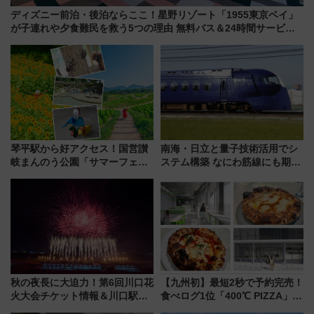
ディズニー前泊・後泊ならここ！星野リゾート「1955東京ベイ」
が子連れや夕食難民を救う5つの理由 無料バス＆24時間サービス
で混雑回避
琴平駅から好アクセス！国営讃
南海・日立と量子技術活用でシ
岐まんのう公園「サマーフェス
ステム構築 なにわ筋線にも期待
タ」コキアに、ひまわりに、カ
乗務員・車両計画作業を短縮へ
ブトムシに楽しいがいっぱい
秋の夜長に大迫力！第6回川口花
【九州初】最短2秒で予約完売！
火大会チケット情報＆川口駅か
食べログ1位「400℃ PIZZA」が
らのアクセスガイド
博多駅すぐの明治公園に8/7オー