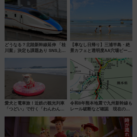
プン。もつ鍋風など限定メニュ
ーも
どうなる？北陸新幹線延伸 「桂
【車なし日帰り】三浦半島・絶
川案」決定も課題あり SNS上の
景カフェと透明度AA穴場ビーチ
声は
を巡る！ おトクな電車きっぷ活
用してストレスフリー旅へ行こ
う！
愛犬と電車旅！近鉄の観光列車
令和8年熊本地震で九州新幹線も
「つどい」で行く「わんわん列
レール破断など確認 現在の運
車」第5弾！海辺のBBQも楽し
転見合わせ状況と交通網への影
める日帰りツアー
響