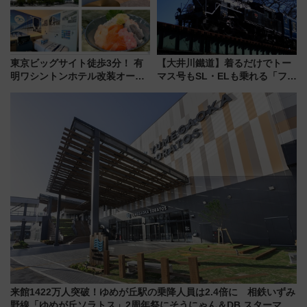
東京ビッグサイト徒歩3分！ 有
【大井川鐵道】着るだけでトー
明ワシントンホテル改装オープ
マス号もSL・ELも乗れる「フリ
ン直前「ゆりかもめ運転台付き
ーきっぷTシャツ」8月6日より
客室」や海鮮丼が人気の朝食ビ
受注販売
ュッフェを現地レポ
来館1422万人突破！ゆめが丘駅の乗降人員は2.4倍に 相鉄いずみ
野線「ゆめが丘ソラトス」2周年祭にそうにゃん＆DB.スターマン