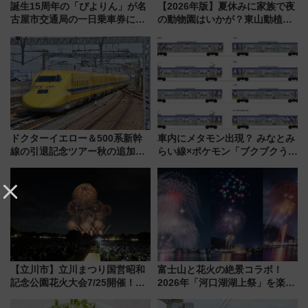
誕生15周年の「ぴよりん」が名
【2026年版】夏休みに家族で夜
古屋市交通局の一日乗車券に！
の動物園はいかが？東山動植物
東山線では貸切電車も登場【限
園＆のんほいパーク「ナイト
定1万5000枚】
ZOO」開催情報
ドクターイエロー＆500系新幹
車内にメタモン出現？ みなとみ
線の引退記念ツアー秋の追加企
らい線×ポケモン「ブクブクうみ
画が決定！乗車体験やグッズ・
ぞこの街」ラッピング電車が運
ホテル情報まとめ
行開始に！ この夏は直通列車で
横浜へ！
【立川市】立川まつり国営昭和
富士山と花火の絶景コラボ！
記念公園花火大会7/25開催！
2026年「河口湖湖上祭」を楽し
5000発の花火が夜を彩る 今年は
む完全ガイド＆鉄道アクセスの