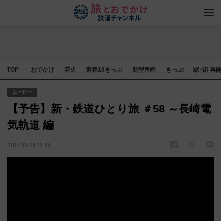
TOP
おでかけ
花火
青春18きっぷ
新型車両
きっぷ
駅･街 再
ムービー
【予告】新・鉄道ひとり旅 ＃58 ～長崎電
気軌道 編
2017.05.19 12:05