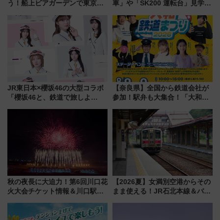
う！船上ビアガーデンで東京湾
車」や「SK200 運転台」見学ツ
の夜景を眺めながら軽く一
アーを開催！ ラストランイベン
杯……工場直送生ビールや島グ
トの一環で激レア体験できちゃ
ルメが美味い
うかも 参加方法やスケジュール
をご紹介
JR東日本×櫻坂46の大型コラボ
【奈良県】全国から鉄道会社が
「櫻坂46と、鉄道で旅しよ
参加！駅弁も大集合！「大和鉄
う。」が7月20日より始動！新
道まつり2026」が8月8日・9日
潟・長野・庄内へ
に開催決定
秋の夜長に大迫力！第6回川口花
【2026夏】女満別空港からその
火大会チケット情報＆川口駅か
まま使える！JR石北本線＆バス
らのアクセスガイド
乗り放題「北見・網走周遊フリ
ーパス」でおトクに道東観光
（8/3発売）