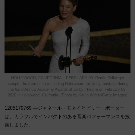
HOLLYWOOD, CALIFORNIA – FEBRUARY 09: Renée Zellweger
accepts the Actress in a Leading Role award for ‘Judy’ onstage during
the 92nd Annual Academy Awards at Dolby Theatre on February 09,
2020 in Hollywood, California. (Photo by Kevin Winter/Getty Images)
1205179769 ―ジャネール・モネイとビリー・ポーター
は、カラフルでインパクトのある音楽パフォーマンスを披
露しました。