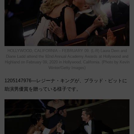
HOLLYWOOD, CALIFORNIA – FEBRUARY 09: (L-R) Laura Dern and
Diane Ladd attend the 92nd Annual Academy Awards at Hollywood and
Highland on February 09, 2020 in Hollywood, California. (Photo by Kevin
Winter/Getty Images)
1205147976―レジーナ・キングが、ブラッド・ピットに
助演男優賞を贈っている様子です。