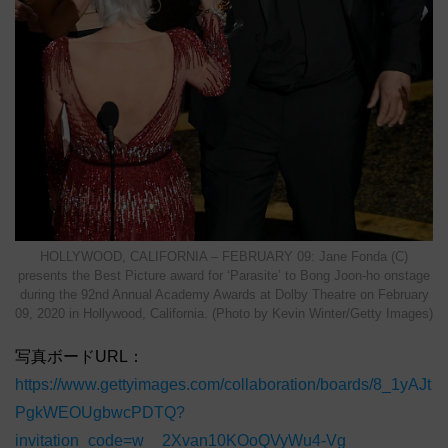
HOLLYWOOD, CALIFORNIA – FEBRUARY 09: Jane Fonda (C)
presents the Best Picture award for ‘Parasite’ to Bong Joon-ho onstage
during the 92nd Annual Academy Awards at Dolby Theatre on February
09, 2020 in Hollywood, California. (Photo by Kevin Winter/Getty Images)
写真ボードURL：
https://www.gettyimages.com/collaboration/boards/8_1yAJt
PgkWEOUgbwcPDTQ?
invitation_code=w__2Xvan10KOoQVyWu4-Vg