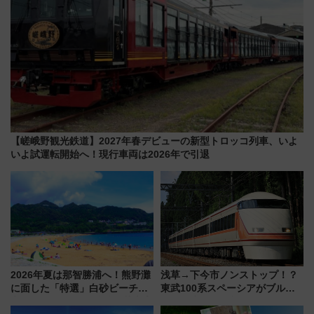
【嵯峨野観光鉄道】2027年春デビューの新型トロッコ列車、いよ
いよ試運転開始へ！現行車両は2026年で引退
2026年夏は那智勝浦へ！熊野灘
浅草→下今市ノンストップ！？
に面した「特選」白砂ビーチは
東武100系スペーシアがブルー
必見 「第17回那智勝浦町花火大
リボン賞35周年記念で「デビュ