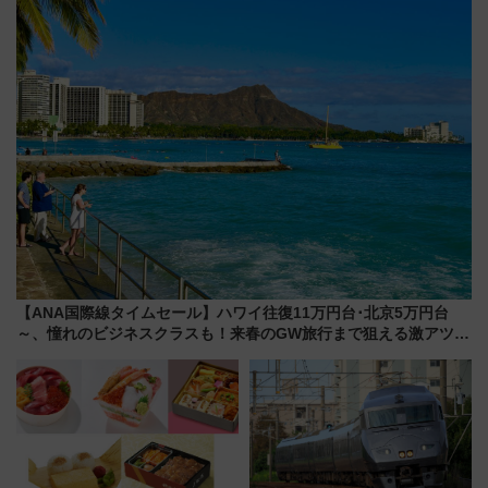
待
「新・鉄道ひとり旅」279回目
の舞台は「島原鉄道」
【ANA国際線タイムセール】ハワイ往復11万円台･北京5万円台
～、憧れのビジネスクラスも！来春のGW旅行まで狙える激アツ路
線まとめ（8/10まで）