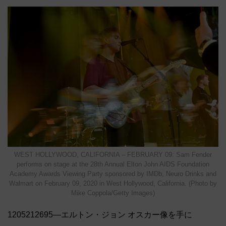
WEST HOLLYWOOD, CALIFORNIA – FEBRUARY 09: Sam Fender
performs on stage at the 28th Annual Elton John AIDS Foundation
Academy Awards Viewing Party sponsored by IMDb, Neuro Drinks and
Walmart on February 09, 2020 in West Hollywood, California. (Photo by
Mike Coppola/Getty Images)
1205212695―エルトン・ジョン オスカー像を手に