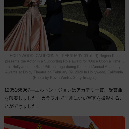
HOLLYWOOD, CALIFORNIA – FEBRUARY 09: (L-R) Regina King
presents the Actor in a Supporting Role award for ‘Once Upon a Time…
in Hollywood’ to Brad Pitt onstage during the 92nd Annual Academy
Awards at Dolby Theatre on February 09, 2020 in Hollywood, California.
(Photo by Kevin Winter/Getty Images)
1205166967―エルトン・ジョンはアカデミー賞、受賞曲
を演奏しました。カラフルで非常にいい写真を撮影するこ
とができました。