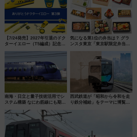
貢献するだけでなく、全線区で
活躍するための仕組みも
【7/24発売】2027年引退のドク
気になる第1位の弁当は？ グラ
ターイエロー（T5編成）記念グ
ンスタ東京「東京駅限定弁当
ッズ7種が登場！ 新幹線車内放
2026 売上ランキング」
送の目覚まし時計など通販・販
売店舗まとめ
南海・日立と量子技術活用でシ
西武鉄道が「昭和から令和を走
ステム構築 なにわ筋線にも期待
り鉄分補給」をテーマに博覧会
乗務員・車両計画作業を短縮へ
を実施！くすのきホールで8月
14日から 新車両「トキイロ」体
験ブースも アクセスや申込方法
を解説