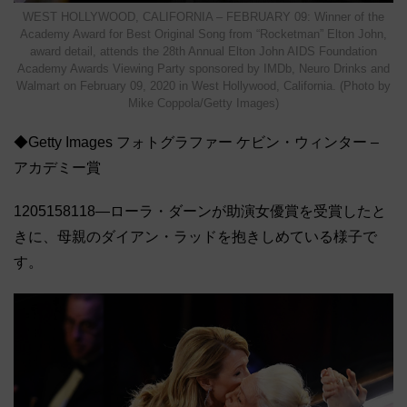
WEST HOLLYWOOD, CALIFORNIA – FEBRUARY 09: Winner of the
Academy Award for Best Original Song from “Rocketman” Elton John,
award detail, attends the 28th Annual Elton John AIDS Foundation
Academy Awards Viewing Party sponsored by IMDb, Neuro Drinks and
Walmart on February 09, 2020 in West Hollywood, California. (Photo by
Mike Coppola/Getty Images)
◆Getty Images フォトグラファー ケビン・ウィンター –
アカデミー賞
1205158118―ローラ・ダーンが助演女優賞を受賞したと
きに、母親のダイアン・ラッドを抱きしめている様子で
す。