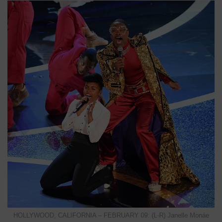
HOLLYWOOD, CALIFORNIA – FEBRUARY 09: (L-R) Janelle Monáe