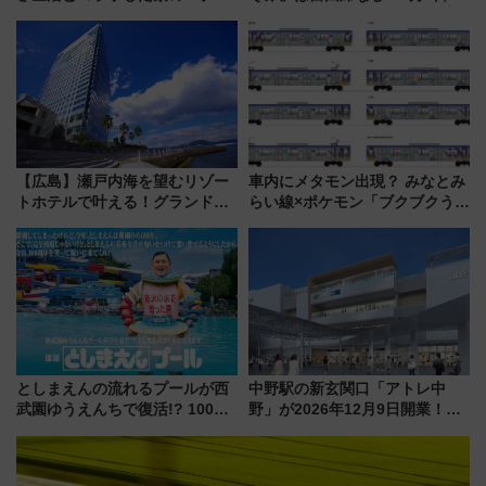
ーベリーぴよりん」期間限定販
前はほぼ満席…でも数時間ズラ
売
せば空きが見つかることも 混
雑避ける「空席」探しのコツ
【広島】瀬戸内海を望むリゾー
車内にメタモン出現？ みなとみ
トホテルで叶える！グランドプ
らい線×ポケモン「ブクブクうみ
リンスホテル広島のフォトウエ
ぞこの街」ラッピング電車が運
ディング＆カジュアルパーティ
行開始に！ この夏は直通列車で
ープラン
横浜へ！
としまえんの流れるプールが西
中野駅の新玄関口「アトレ中
武園ゆうえんちで復活!? 100周
野」が2026年12月9日開業！新
年記念企画＆「春日のうん○スラ
改札直結で屋上BBQも楽しめる
イダー」に注目 2026年夏は所
注目スポット
沢へ遊びに行こう