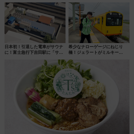
ご当地和牛まで全国の人気餃子
泊」!? WILLER最新調査で判明
を食べ比べ【7月25日・26日開
した、推し活遠征や観光時のリ
催】
アルな懐事情
日本初！引退した電車がサウナ
希少なナローゲージにねじり
に！富士急行下吉田駅に「サ電
橋！ジェラートがミルキー
（SADEN）」2026年12月開
米！？「新・鉄道ひとり旅」
業 行き交う電車の音や振動を
278回目の舞台は「三岐鉄道北
感じながら「ととのう」新感覚
勢線」