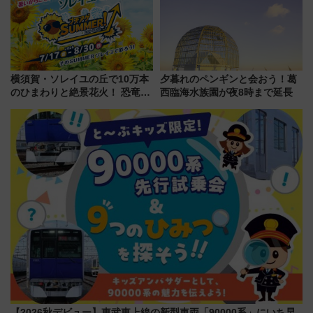
横須賀・ソレイユの丘で10万本
夕暮れのペンギンと会おう！葛
のひまわりと絶景花火！ 恐竜や
西臨海水族園が夜8時まで延長
ドッグプールなど三浦半島の日
帰りお出かけ最新情報（2026年
7月17日～開催）
【2026秋デビュー】東武東上線の新型車両「90000系」にいち早