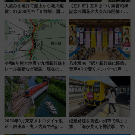
人混みを避けて船上から花火鑑
【立川市】立川まつり国営昭和
賞！27,500円の「直前割」隅田
記念公園花火大会7/25開催！
川花火クルーズはデパ地下グル
5000発の花火が夜を彩る 今年は
メも持ち込みOK
混雑に要注意、その理由は
令和8年熊本地震で九州新幹線も
乃木坂46〝駅と新幹線に降臨〟
レール破断など確認 現在の運
音声ARで響くメンバーの声「真
転見合わせ状況と交通網への影
夏の全国ツアー2026」
響
2026年9月東京メトロダイヤ改
絶景路線を黄色い列車で気まま
正！銀座線・丸ノ内線で合計
旅、「海が見える難読駅」で幸
212本の大増発、混雑緩和に期
せの黄色いハンカチに願いを