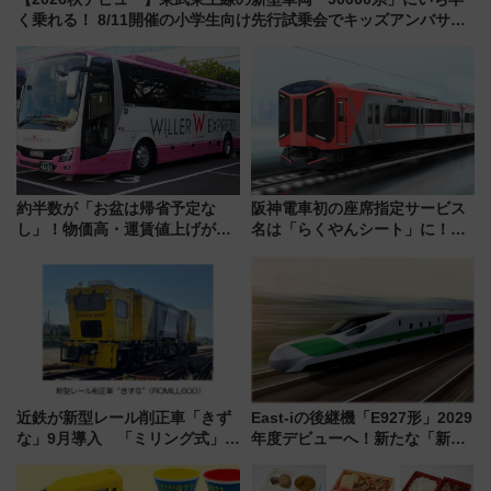
く乗れる！ 8/11開催の小学生向け先行試乗会でキッズアンバサダ
ーになろう
約半数が「お盆は帰省予定な
阪神電車初の座席指定サービス
し」！物価高・運賃値上げが財
名は「らくやんシート」に！新
布を直撃、往復1万円以内なら帰
型3000系で大阪梅田～山陽姫路
りたいけど……【WILLER お盆
を快適移動
帰省動向調査】
近鉄が新型レール削正車「きず
East-iの後継機「E927形」2029
な」9月導入 「ミリング式」採
年度デビューへ！新たな「新幹
用でメンテナンス作業を効率
線専用検測車」の性能を徹底解
化！安全性や乗り心地の向上に
説【JR東日本】