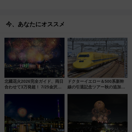
今、あなたにオススメ
北國花火2026完全ガイド、両日
ドクターイエロー＆500系新幹
合わせて3万発超！ 7/25金沢大
線の引退記念ツアー秋の追加企
会・8/1川北大会の2つの花火大
画が決定！乗車体験やグッズ・
会の日程・アクセス・観覧席ま
ホテル情報まとめ
とめ（石川県）