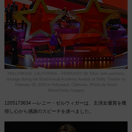
HOLLYWOOD, CALIFORNIA – FEBRUARY 09: Elton John performs
onstage during the 92nd Annual Academy Awards at Dolby Theatre on
February 09, 2020 in Hollywood, California. (Photo by Kevin
Winter/Getty Images)
1205173634 ―レニー・ゼルウィガーは、主演女優賞を獲
得し心から感謝のスピーチを述べました。