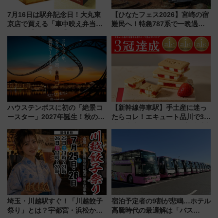
7月16日は駅弁記念日！大丸東
【ひなたフェス2026】宮崎の宿
京店で買える「車中映え弁当」
難民へ！特急787系で一晩過ご
フェア【2026年夏】
せる夜間滞在型イベント「スワ
ローおひさま」が救世主に？
ハウステンボスに初の「絶景コ
【新幹線停車駅】手土産に迷っ
ースター」2027年誕生！秋の
たらコレ！エキュート品川で3年
「すんごいハロウィン」見どこ
連続売上1位を獲得した定番手土
ろも一挙紹介
産スイーツとは？
埼玉・川越駅すぐ！「川越餃子
宿泊予定者の9割が悲鳴…ホテル
祭り」とは？宇都宮・浜松から
高騰時代の最適解は「バス