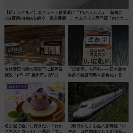
【駅ナカグルメ】エキュート秋葉原に「T’sたんたん」 新橋に
551蓬莱のDNAを継ぐ「東京豚饅」、オムライス専門店「肉とたま
ご」新グルメ続々登場！【2026年8月】
名鉄豊田市駅の高架下に新商業
『近鉄学』を読む――日本最大
施設「μPLAT 豊田市」が8月26
私鉄の経営戦略や多角化する事
日開業！全8店舗が出店し街の新
業の根底にある考えを浮き彫り
たな玄関口へ
にする一冊
名古屋で会いに行きたい！わか
【明日から】お盆の新幹線「の
さ生活とコラボした紫の「ブル
ぞみ」は自由席なし！8月8日午