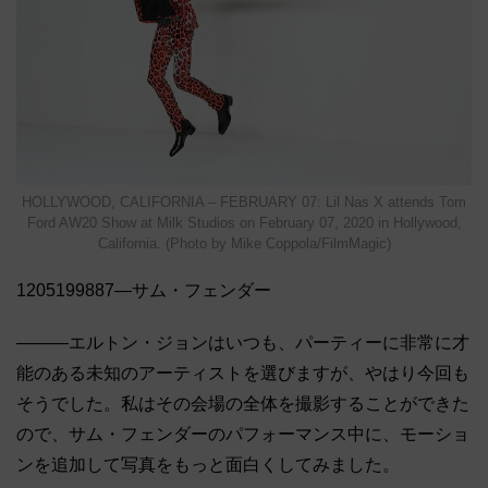
HOLLYWOOD, CALIFORNIA – FEBRUARY 07: Lil Nas X attends Tom
Ford AW20 Show at Milk Studios on February 07, 2020 in Hollywood,
California. (Photo by Mike Coppola/FilmMagic)
1205199887―サム・フェンダー
―――エルトン・ジョンはいつも、パーティーに非常に才
能のある未知のアーティストを選びますが、やはり今回も
そうでした。私はその会場の全体を撮影することができた
ので、サム・フェンダーのパフォーマンス中に、モーショ
ンを追加して写真をもっと面白くしてみました。