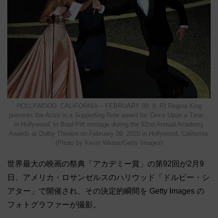
HOLLYWOOD, CALIFORNIA – FEBRUARY 09: (L-R) Regina King
presents the Actor in a Supporting Role award for ‘Once Upon a Time…
in Hollywood’ to Brad Pitt onstage during the 92nd Annual Academy
Awards at Dolby Theatre on February 09, 2020 in Hollywood, California.
(Photo by Kevin Winter/Getty Images)
世界最大の映画の祭典「アカデミー賞」の第92回が2月9
日、アメリカ・ロサンゼルスのハリウッド「ドルビー・シ
アター」で開催され、その決定的瞬間を Getty Images の
フォトグラファーが撮影。