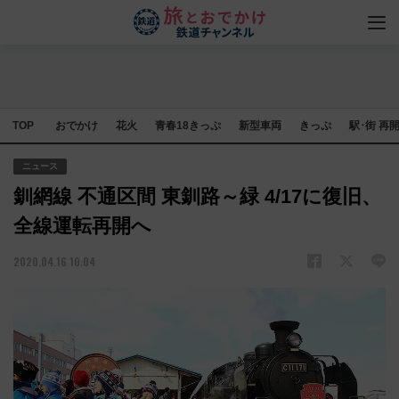
TOP
おでかけ
花火
青春18きっぷ
新型車両
きっぷ
駅･街 再
ニュース
釧網線 不通区間 東釧路～緑 4/17に復旧、
全線運転再開へ
2020.04.16 10:04