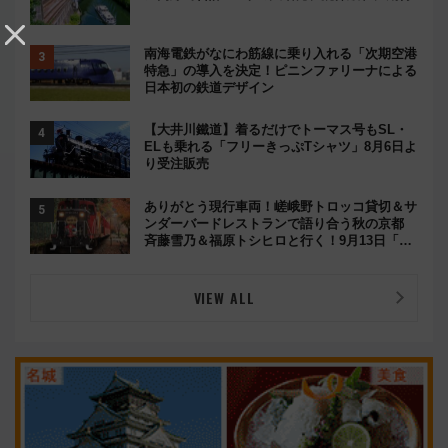
南海電鉄がなにわ筋線に乗り入れる「次期空港
特急」の導入を決定！ピニンファリーナによる
日本初の鉄道デザイン
【大井川鐵道】着るだけでトーマス号もSL・
ELも乗れる「フリーきっぷTシャツ」8月6日よ
り受注販売
ありがとう現行車両！嵯峨野トロッコ貸切＆サ
ンダーバードレストランで語り合う秋の京都
斉藤雪乃＆福原トシヒロと行く！9月13日「京
都の鉄道満喫ツアー」開催
VIEW ALL