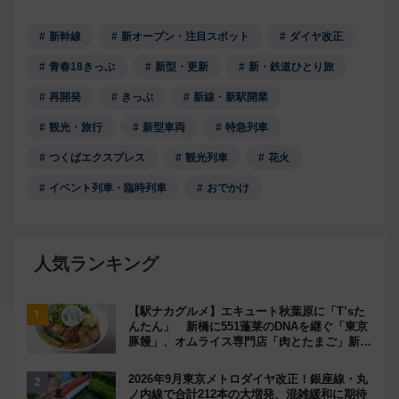
新幹線
新オープン・注目スポット
ダイヤ改正
青春18きっぷ
新型・更新
新・鉄道ひとり旅
再開発
きっぷ
新線・新駅開業
観光・旅行
新型車両
特急列車
つくばエクスプレス
観光列車
花火
イベント列車・臨時列車
おでかけ
人気ランキング
【駅ナカグルメ】エキュート秋葉原に「T’sた
んたん」 新橋に551蓬莱のDNAを継ぐ「東京
豚饅」、オムライス専門店「肉とたまご」新グ
ルメ続々登場！【2026年8月】
2026年9月東京メトロダイヤ改正！銀座線・丸
ノ内線で合計212本の大増発、混雑緩和に期待