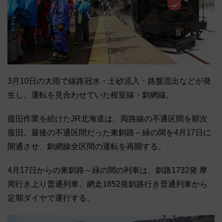
3月10日の大雨で線路冠水・土砂流入・路盤流出などが発
生し、運転を見合わせていた根室線・釧網線。
復旧作業を続けたJR北海道は、両路線の不通区間を順次
復旧。最後の不通区間だった東釧路～緑の間を4月17日に
開通させ、釧網線全区間の運転を再開する。
4月17日からの東釧路～緑の間の列車は、釧路1732発 摩
周行き上り普通列車、網走1852発釧路行き普通列車から
定期ダイヤで運行する。