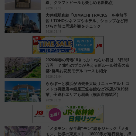
線、クラフトビールも楽しめる新拠点
2026.02.18
大井町駅直結「OIMACHI TRACKS」を事前予
習！TOHOシネマズやホテル、ショップなど街
びらき前に周辺外観をチェック
2026.03.17
2026年春の青春18きっぷ！ねらい目は「3日間1
万円」!? 旅行のプロが考える新ルール対応の京
都･群馬お花見モデルコースも紹介
2026.03.04
ららぽーと横浜が過去最大級リニューアル！ コ
ストコ再販店や銀座三笠会館など26店が3/19開
業、子連れエリアも刷新（横浜市都筑区）
2026.03.21
「メタモン」が半蔵“モン”線をジャック「メタ
モン」仕様の東京メトロ18000系が運行開始、押