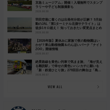
京急ミュージアム」開催！入場無料でスタンプ
ラリーや子ども制服撮影も
2026.08.08
羽田空港に着くのは出発何分前が正解？ 9月始
動のJAL「第1ターミナル北側サテライト」は
徒歩1キロ超え！ 知っておきたい変更点まとめ
2026.08.08
【2026年版】夏休みに家族で夜の動物園はい
かが？東山動植物園＆のんほいパーク「ナイト
ZOO」開催情報
2026.08.07
絶景路線を黄色い列車で気まま旅、「海が見え
る難読駅」で幸せの黄色いハンカチに願いを
「新・鉄道ひとり旅」279回目の舞台は「島原
鉄道」
2026.08.07
VIEW ALL