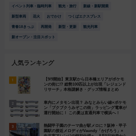
イベント列車・臨時列車
観光・旅行
新線・新駅開業
新型車両
花火
おでかけ
つくばエクスプレス
青春18きっぷ
再開発
新型・更新
観光列車
新オープン・注目スポット
人気ランキング
【9/9開始】東京駅から日本橋エリアがポケモ
ンの街に!? 総勢100匹以上が出現「レジェンド
リサーチ」本格謎解き・グッズ情報まとめ
車内にメタモン出現？ みなとみらい線×ポケモ
ン「ブクブクうみぞこの街」ラッピング電車が
運行開始に！ この夏は直通列車で横浜へ！
熱闘甲子園のテーマ曲が駅メロに？阪神・甲子
園駅の接近メロディがVaundy「かげろう」×
向谷実アレンジの特別仕様へ、8月5日始発から