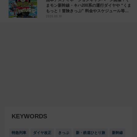
まモン新幹線・キハ200系の運行ダイヤや “くま
もっと！冒険きっぷ” 料金やスケジュール等ま
2026.06.10
とめ
KEYWORDS
特急列車
ダイヤ改正
きっぷ
新・鉄道ひとり旅
新幹線