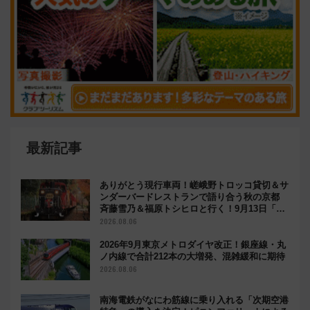
最新記事
ありがとう現行車両！嵯峨野トロッコ貸切＆サ
ンダーバードレストランで語り合う秋の京都
斉藤雪乃＆福原トシヒロと行く！9月13日「京
都の鉄道満喫ツアー」開催
2026.08.06
2026年9月東京メトロダイヤ改正！銀座線・丸
ノ内線で合計212本の大増発、混雑緩和に期待
2026.08.06
南海電鉄がなにわ筋線に乗り入れる「次期空港