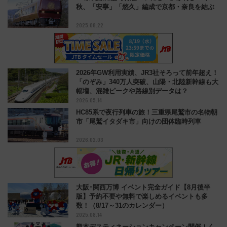
秋、「安寧」「悠久」編成で京都・奈良を結ぶ
2025.08.22
2026年GW利用実績、JR3社そろって前年超え！
「のぞみ」340万人突破、山陽・北陸新幹線も大
幅増、混雑ピークや路線別データは？
2026.05.14
HC85系で夜行列車の旅！三重県尾鷲市の名物朝
市「尾鷲イタダキ市」向けの団体臨時列車
2026.02.03
大阪･関西万博 イベント完全ガイド【8月後半
版】予約不要や無料で楽しめるイベントも多
数！（8/17～31のカレンダー）
2025.08.14
熊本デスティネーションキャンペーン開催！く