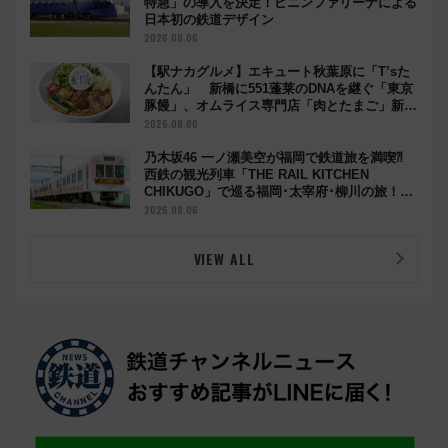
特急」の導入を決定！ピニンファリーナによる
日本初の鉄道デザイン
2026.08.06
【駅ナカグルメ】エキュート秋葉原に「T’sた
んたん」 新橋に551蓬莱のDNAを継ぐ「東京
豚饅」、オムライス専門店「肉とたまご」新グ
ルメ続々登場！【2026年8月】
2026.08.06
乃木坂46 一ノ瀬美空が福岡で鉄道旅を満喫⁈
西鉄の観光列車「THE RAIL KITCHEN
CHIKUGO」で巡る福岡･太宰府･柳川の旅！
YouTubeが公開に
2026.08.06
VIEW ALL