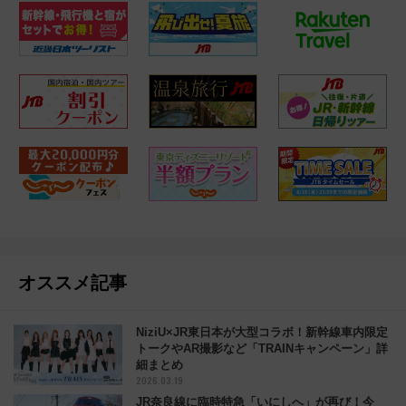
オススメ記事
NiziU×JR東日本が大型コラボ！新幹線車内限定
トークやAR撮影など「TRAINキャンペーン」詳
細まとめ
2026.03.19
JR奈良線に臨時特急「いにしへ」が再び！今