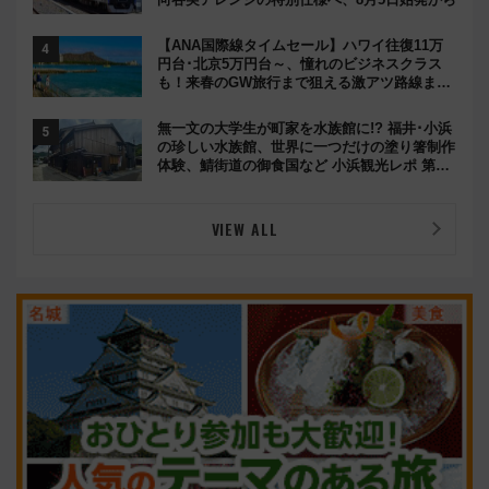
【ANA国際線タイムセール】ハワイ往復11万
円台･北京5万円台～、憧れのビジネスクラス
も！来春のGW旅行まで狙える激アツ路線まと
め（8/10まで）
無一文の大学生が町家を水族館に!? 福井･小浜
の珍しい水族館、世界に一つだけの塗り箸制作
体験、鯖街道の御食国など 小浜観光レポ 第2
弾
VIEW ALL