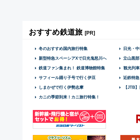
おすすめ鉄道旅
[PR]
冬のおすすめ国内旅行特集
日光・中
新型特急スペーシアXで日光鬼怒川へ
立山黒部
鉄道ファン集まれ！ 鉄道博物館特集
観光列車
サフィール踊り子号で行く伊豆
近鉄特急
しまかぜで行く伊勢志摩
【JTB
カニの季節到来！カニ旅行特集！