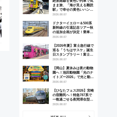
絶景路線を黄色い列車で気
まま旅、「海が見える難読
駅」で幸せの黄色いハンカ
チに願いを 「新・鉄道ひ
2026.08.07
とり旅」279回目の舞台は
「島原鉄道」
ドクターイエロー＆500系
新幹線の引退記念ツアー秋
の追加企画が決定！乗車体
験やグッズ・ホテル情報ま
2026.08.07
とめ
【2026年夏】富士急行線で
巡る「うちはサスケ」誕生
日スタンプラリー！富士急
ハイランド限定グルメ＆グ
2026.08.07
ッズ徹底ガイド
【岡山】夏休みは夜の動物
園へ！池田動物園「光のナ
イトズー2026」で光と動物
が彩る特別な夜
2026.08.07
【ひなたフェス2026】宮崎
の宿難民へ！特急787系で
一晩過ごせる夜間滞在型イ
ベント「スワローおひさ
2026.08.07
ま」が救世主に？
VIEW ALL