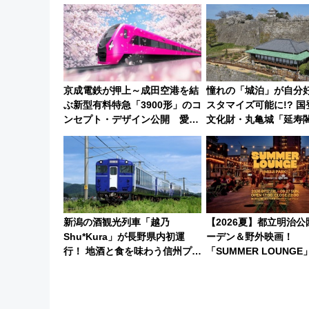
り受注販売
新鎌ヶ谷はどう変わる？
ント情報も公開！
京成電鉄が押上～成田空港を結
憧れの「城泊」が自分
ぶ新型有料特急「3900形」のコ
スタマイズ可能に!? 
ンセプト・デザイン公開 愛称
文化財・丸亀城「延寿
募集も実施
にオーダーメイド型の
ンが誕生！
新潟の酒観光列車「越乃
【2026夏】都立明治
Shu*Kura」が長野県内初運
ーデン＆野外映画！
行！ 地酒と食を味わう信州プレ
「SUMMER LOUNG
DC特別企画
セスと上映スケジュール
ビール、映画を満喫！