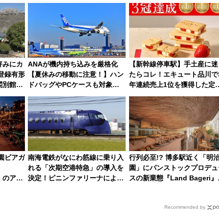
 全テナ
ろも一挙紹介
ー！ 注目の編成やデザイン
め
好みにカ
ANAが機内持ち込みを厳格化
【新幹線停車駅】手土産に迷
国登録有形
【夏休みの移動に注意！】ハン
たらコレ！エキュート品川で
閣別館」
ドバッグやPCケースも対象の
年連続売上1位を獲得した定
宿泊プラ
「身の回り品」新サイズ制限
手土産スイーツとは？
(40×30×20cm)おさらい
公園ビアガ
南海電鉄がなにわ筋線に乗り入
行列必至!? 博多駅近く「明
れる「次期空港特急」の導入を
園」にパンストックプロデュ
E」のアク
決定！ピニンファリーナによる
スの新業態『Land Bageri』
 夜風と
日本初の鉄道デザイン
8/7オープン 秋からはビスト
営業も！
Recommended by