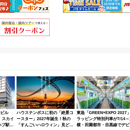
結ビル
ハウステンボスに初の「絶景コ
東急「GREEN×EXPO 2027
、スカイ
ースター」2027年誕生！秋の
ラッピング特別列車が7/14～
ハブ駅・
「すんごいハロウィン」見どこ
横・田園都市・目黒線でデビ