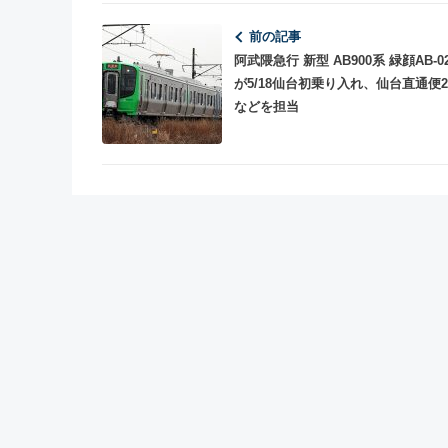
前の記事
阿武隈急行 新型 AB900系 緑顔AB-0
が5/18仙台初乗り入れ、仙台直通便
などを担当