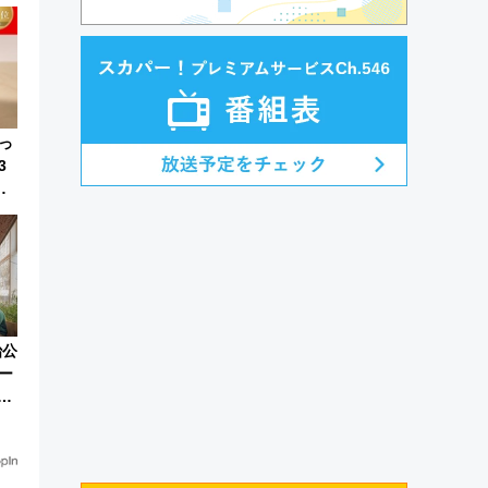
まと
っ
3
番
治公
ー
ロ