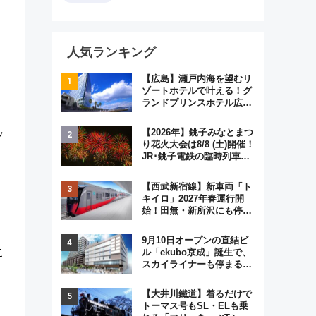
人気ランキング
【広島】瀬戸内海を望むリ
ゾートホテルで叶える！グ
ランドプリンスホテル広島
のフォトウエディング＆カ
ジュアルパーティープラン
【2026年】銚子みなとまつ
ッ
り花火大会は8/8 (土)開催！
JR･銚子電鉄の臨時列車や
アクセス情報、利根川に咲
く8,000発の大迫力＆屋台
【西武新宿線】新車両「ト
を満喫
キイロ」2027年春運行開
始！田無・新所沢にも停
車 2028年春には「第2
弾」も
9月10日オープンの直結ビ
こ
ル「ekubo京成」誕生で、
スカイライナーも停まる巨
大ハブ駅・新鎌ヶ谷はどう
変わる？ 全テナント情報も
【大井川鐵道】着るだけで
公開！
トーマス号もSL・ELも乗