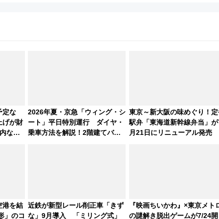
予定な
2026年夏・京急「ウィング・シ
東京～新大阪の味めぐり！定
上げが財
ート」平日特別運行 ダイヤ・
駅弁「東海道新幹線弁当」が
内なら
乗車方法を解説！2階建てバス
月21日にリニューアル発売
LER お
や三浦海岸を堪能できるお出か
けプランもご紹介
空港を結
近鉄が新型レール削正車「きず
『映画ちいかわ』×東京メト
0形」のコ
な」9月導入 「ミリング式」
の謎解き脱出ゲームが7/24開