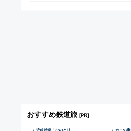
おすすめ鉄道旅
[PR]
近鉄特急「ひのとり」
カニの季