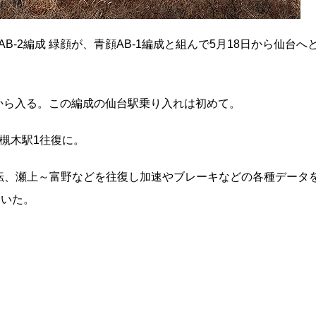
AB-2編成 緑顔が、青顔AB-1編成と組んで5月18日から仙台へ
車から入る。この編成の仙台駅乗り入れは初めて。
槻木駅1往復に。
ら試運転、瀬上～富野などを往復し加速やブレーキなどの各種データ
ていた。