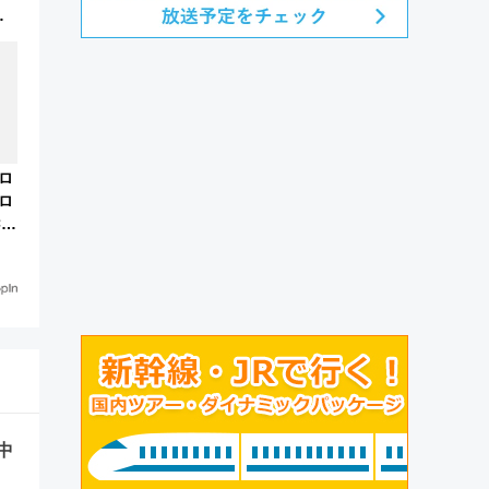
買
発
ロ
ロ
×向
8
中