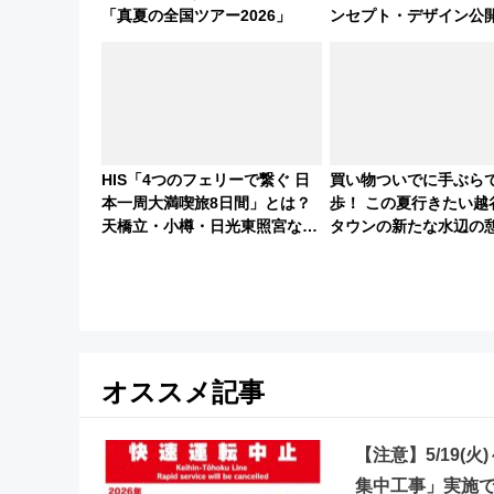
「真夏の全国ツアー2026」
ンセプト・デザイン公
募集も実施
HIS「4つのフェリーで繋ぐ 日
買い物ついでに手ぶら
本一周大満喫旅8日間」とは？
歩！ この夏行きたい越
天橋立・小樽・日光東照宮など
タウンの新たな水辺の
全国の絶景＆限定グルメを網
ア「LAKESIDE PAR
羅！煩雑な手続きも不要でお手
県越谷市）
軽に楽しめるプランが登場
オススメ記事
【注意】5/19(
集中工事」実施