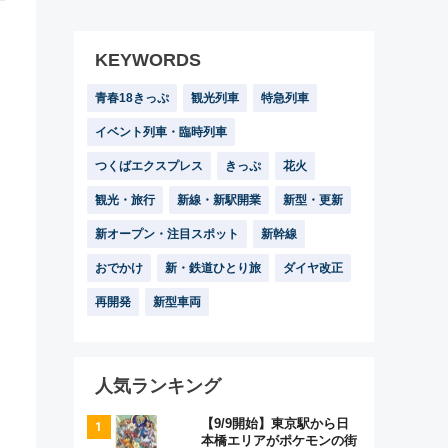
KEYWORDS
青春18きっぷ
観光列車
特急列車
イベント列車・臨時列車
つくばエクスプレス
きっぷ
花火
観光・旅行
新線・新駅開業
新型・更新
新オープン・注目スポット
新幹線
おでかけ
新・鉄道ひとり旅
ダイヤ改正
再開発
新型車両
人気ランキング
【9/9開始】東京駅から日
本橋エリアがポケモンの街