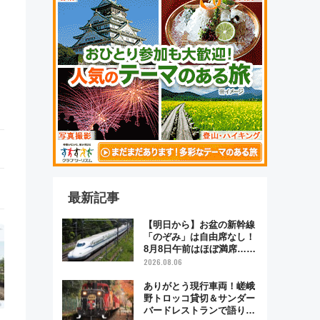
最新記事
【明日から】お盆の新幹線
「のぞみ」は自由席なし！
8月8日午前はほぼ満席…で
も数時間ズラせば空きが見
2026.08.06
つかることも 混雑避ける
「空席」探しのコツ
ありがとう現行車両！嵯峨
野トロッコ貸切＆サンダー
バードレストランで語り合