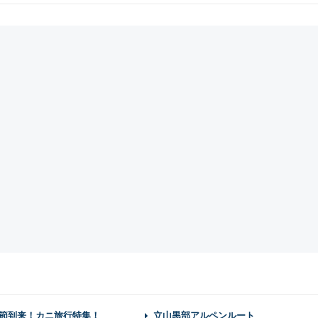
節到来！カニ旅行特集！
立山黒部アルペンルート