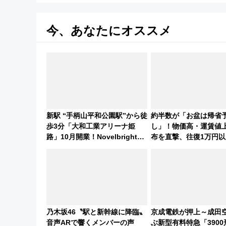
今、あなたにオススメ
新駅 “手柄山平和公園駅”から徒
約半数が「お盆は帰省
歩3分「大和工業アリーナ姫
し」！物価高・運賃値
路」10月開業！Novelbright公
布を直撃、往復1万円以
演 や大相撲巡業など 豪華イベ
帰りたいけど……【WIL
ントとアクセス
盆帰省動向調査】
乃木坂46〝駅と新幹線に降臨〟
京成電鉄が押上～成田
音声ARで響くメンバーの声
ぶ新型有料特急「390