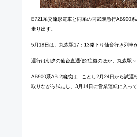
E721系交流形電車と同系の阿武隈急行AB900系
走り出す。
5月18日は、丸森駅17：13発下り仙台行き列
運行は朝夕の仙台直通便2往復のほか、丸森駅～
AB900系AB-2編成は、ことし2月24日か
取りながら試走し、3月14日に営業運転に入っ