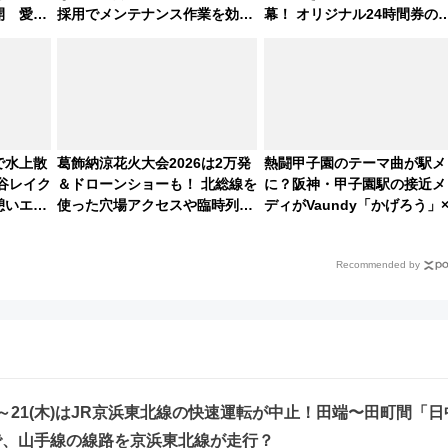
開 愛称
採用でメンテナンス作業を効率
幕！ オリジナル24時間券の
化！安全性や乗り心地の向上に
い方と遊び方を解説！（7/10
貢献するだけでなく、全線区で
売開始）
活躍するための仕組みも
で水上散
葛飾納涼花火大会2026は2万発
熱闘甲子園のテーマ曲が駅メ
谷レイク
＆ドローンショーも！ 北総線を
に？阪神・甲子園駅の接近メ
憩いエリ
使った穴場アクセスや臨時列
ディがVaundy「かげろう」
K」（埼玉
車、観覧スポット情報と周辺観
谷実アレンジの特別仕様へ、
光まとめ（7/28開催）
月5日始発から
Recommended by
火)～21(木)はJR京浜東北線の快速運転が中止！田端〜田町間「日
で、山手線の線路を京浜東北線が走行？