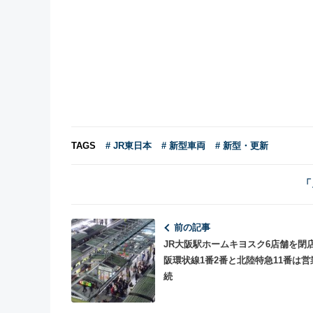
TAGS
# JR東日本
# 新型車両
# 新型・更新
「
前の記事
JR大阪駅ホームキヨスク6店舗を閉
阪環状線1番2番と北陸特急11番は営
続