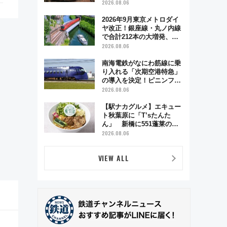
う秋の京都 斉藤雪乃＆福
2026.08.06
原トシヒロと行く！9月13
日「京都の鉄道満喫ツア
2026年9月東京メトロダイ
ー」開催
ヤ改正！銀座線・丸ノ内線
で合計212本の大増発、混
雑緩和に期待
2026.08.06
南海電鉄がなにわ筋線に乗
り入れる「次期空港特急」
の導入を決定！ピニンファ
リーナによる日本初の鉄道
2026.08.06
デザイン
【駅ナカグルメ】エキュー
ト秋葉原に「T’sたんた
ん」 新橋に551蓬莱の
DNAを継ぐ「東京豚饅」、
2026.08.06
オムライス専門店「肉とた
まご」新グルメ続々登場！
VIEW ALL
【2026年8月】