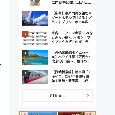
に!? 総勢100匹以上が出現
「レジェンドリサーチ」本
格謎解き・グッズ情報まと
【広島】瀬戸内海を望むリ
め
と
ゾートホテルで叶える！グ
ランドプリンスホテル広島
のフォトウエディング＆カ
ジュアルパーティープラン
車内にメタモン出現？ みな
とみらい線×ポケモン「ブ
クブクうみぞこの街」ラッ
ピング電車が運行開始に！
この夏は直通列車で横浜
【ANA国際線タイムセー
へ！
ル】ハワイ往復11万円台･
北京5万円台～、憧れのビ
を
ジネスクラスも！来春の
GW旅行まで狙える激アツ
【西武新宿線】新車両「ト
路線まとめ（8/10まで）
キイロ」2027年春運行開
始！田無・新所沢にも停
車 2028年春には「第2
弾」も
VIEW ALL