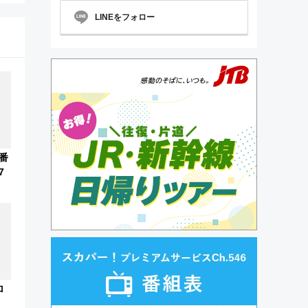
LINEをフォロー
番
7
ロ