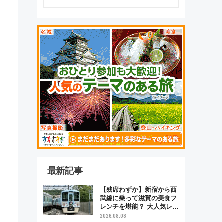
最新記事
【残席わずか】新宿から西
武線に乗って滋賀の美食フ
レンチを堪能？ 大人気レス
トラン列車「52席の至福」
2026.08.08