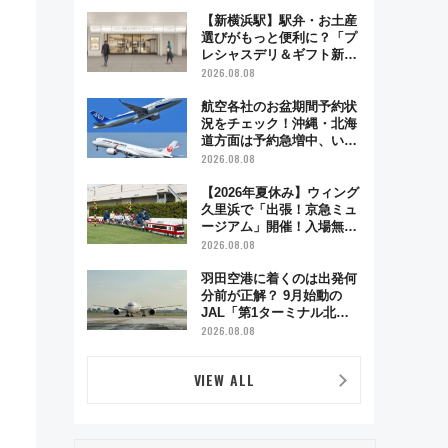
で味わう近江牛や伝統文化
の特別コラボ
【新横浜駅】駅弁・お土産
選びがもっと便利に？「プ
レシャスデリ＆ギフト新横
浜」がオープン 場所や営
2026.08.08
業時間・限定弁当を紹介
航空各社のお盆期間予約状
況をチェック！沖縄・北海
道方面は予約急増中、いま
から狙うべき日は？
2026.08.08
【2026年夏休み】ウィング
久里浜で「出張！京急ミュ
ージアム」開催！入場無料
でスタンプラリーや子ども
2026.08.08
制服撮影も
羽田空港に着くのは出発何
分前が正解？ 9月始動の
JAL「第1ターミナル北側
サテライト」は徒歩1キロ
2026.08.08
超え！ 知っておきたい変更
点まとめ
VIEW ALL