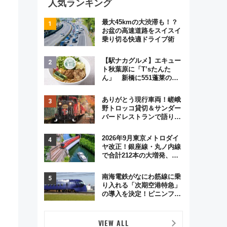
人気ランキング
最大45kmの大渋滞も！？
お盆の高速道路をスイスイ
乗り切る快適ドライブ術
【駅ナカグルメ】エキュー
ト秋葉原に「T’sたんた
ん」 新橋に551蓬莱の
DNAを継ぐ「東京豚饅」、
オムライス専門店「肉とた
ありがとう現行車両！嵯峨
まご」新グルメ続々登場！
野トロッコ貸切＆サンダー
【2026年8月】
バードレストランで語り合
う秋の京都 斉藤雪乃＆福
原トシヒロと行く！9月13
2026年9月東京メトロダイ
日「京都の鉄道満喫ツア
ヤ改正！銀座線・丸ノ内線
ー」開催
で合計212本の大増発、混
雑緩和に期待
南海電鉄がなにわ筋線に乗
り入れる「次期空港特急」
の導入を決定！ピニンファ
リーナによる日本初の鉄道
デザイン
VIEW ALL