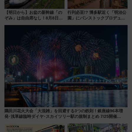
【明日から】お盆の新幹線「の
行列必至!? 博多駅近く「明治公
ぞみ」は自由席なし！8月8日午
園」にパンストックプロデュー
前はほぼ満席…でも数時間ズラ
スの新業態『Land Bageri』8/7
せば空きが見つかることも 混
オープン 秋からはビストロ営業
雑避ける「空席」探しのコツ
も！
隅田川花火大会「大混雑」を回避する3つの鉄則！銀座線96本増
発･浅草線臨時ダイヤ･スカイツリー駅の規制まとめ 7/25開催
（2026年）