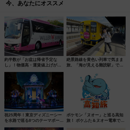
今、あなたにオススメ
約半数が「お盆は帰省予定な
絶景路線を黄色い列車で気まま
し」！物価高・運賃値上げが財
旅、「海が見える難読駅」で幸
布を直撃、往復1万円以内なら帰
せの黄色いハンカチに願いを
りたいけど……【WILLER お盆
「新・鉄道ひとり旅」279回目
帰省動向調査】
の舞台は「島原鉄道」
祝25周年！東京ディズニーシー
ポケモン「ヌオー」と巡る高知
を水路で巡る8つのテーマポート
旅！ ポケふた＆ヌオー電車で楽
と限定デコレーションを解説
しむ鉄道スタンプラリーで土佐