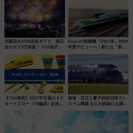
路の絶景と絶品グルメを満喫！
（7月18日スタート）
北國花火2026完全ガイド、両日
East-iの後継機「E927形」2029
合わせて3万発超！ 7/25金沢大
年度デビューへ！新たな「新幹
会・8/1川北大会の2つの花火大
線専用検測車」の性能を徹底解
会の日程・アクセス・観覧席ま
説【JR東日本】
とめ（石川県）
【7/24発売】2027年引退のドク
南海・日立と量子技術活用でシ
ターイエロー（T5編成）記念グ
ステム構築 なにわ筋線にも期待
ッズ7種が登場！ 新幹線車内放
乗務員・車両計画作業を短縮へ
送の目覚まし時計など通販・販
売店舗まとめ