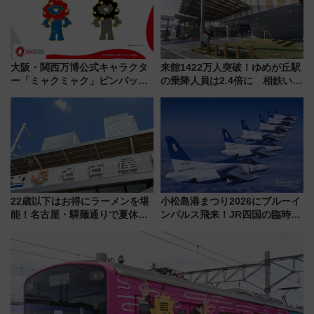
大阪・関西万博公式キャラクタ
来館1422万人突破！ゆめが丘駅
ー「ミャクミャク」ピンバッジ
の乗降人員は2.4倍に 相鉄いず
新登場！関西の駅構内などで7月
み野線「ゆめが丘ソラトス」2周
中旬発売
年祭にそうにゃん＆DB.スター
マンが登場
22歳以下はお得にラーメンを堪
小松島港まつり2026にブルーイ
能！名古屋・驛麺通りで夏休み
ンパルス飛来！JR四国の臨時ダ
限定「U22応援割り」が7月21日
イヤや駐車場予約を徹底解説
よりスタート