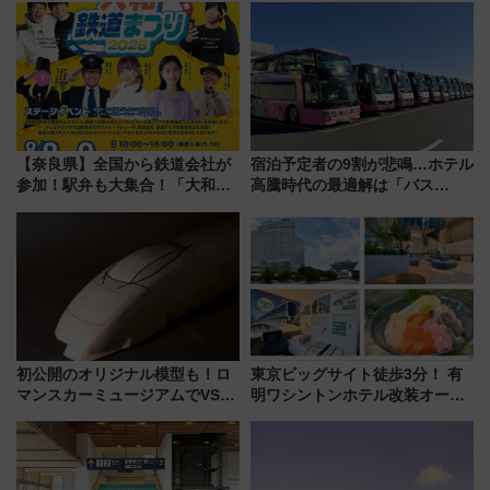
しまで
で水素利活用が加速
【奈良県】全国から鉄道会社が
宿泊予定者の9割が悲鳴…ホテル
参加！駅弁も大集合！「大和鉄
高騰時代の最適解は「バス
道まつり2026」が8月8日・9日
泊」!? WILLER最新調査で判明
に開催決定
した、推し活遠征や観光時のリ
アルな懐事情
初公開のオリジナル模型も！ロ
東京ビッグサイト徒歩3分！ 有
マンスカーミュージアムでVSE
明ワシントンホテル改装オープ
の設計秘話に迫る企画展が7月
ン直前「ゆりかもめ運転台付き
15日スタート
客室」や海鮮丼が人気の朝食ビ
ュッフェを現地レポ