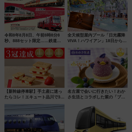
令和8年8月8日、午前8時8分8
全天候型屋内プール「日光霧降
秒、888セット限定……鉄道各
VIVA！ハワイアン」18日から営
社の「8・8・8」な記念きっぷ
業開始 小さなお子様連れのフ
たち
ァミリーから大人まで幅広い世
代が一日中楽しる夏のリゾート
を楽しんで
【新幹線停車駅】手土産に迷っ
名古屋で会いに行きたい！わか
たらコレ！エキュート品川で3年
さ生活とコラボした紫の「ブル
連続売上1位を獲得した定番手土
ーベリーぴよりん」期間限定販
産スイーツとは？
売