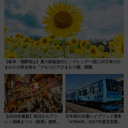
【岐阜・飛騨高山】夏の家族旅行に！ゲレンデ一面に20万本のひ
まわりが咲き誇る「アルコピアひまわり園」開園
【2026年最新】前日からアツ
日本初の水素ハイブリッド電車
い！高崎まつり（群馬）無料観
「HYBARI」2027年度末営業運
覧エリアから初開催100人みこ
転へ 鉄道・発電・まちづくり