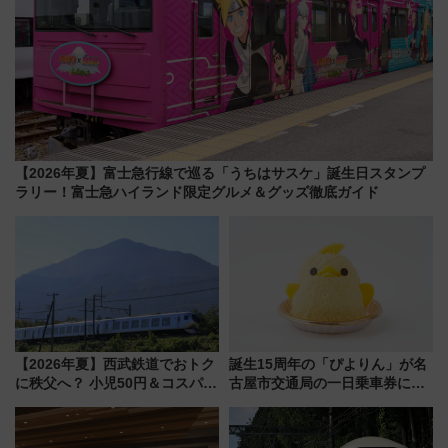
【2026年夏】富士急行線で巡る「うちはサスケ」誕生日スタンプ
ラリー！富士急ハイランド限定グルメ＆グッズ徹底ガイド
【2026年夏】西武鉄道でおトク
誕生15周年の「ぴよりん」が名
に秩父へ？ 小児50円＆コスパ最
古屋市交通局の一日乗車券に！
強きっぷで「安・近・短」な家
東山線では貸切電車も登場【限
族旅行！ 深夜の正丸トンネル探
定1万5000枚】
検や特急ラビューも