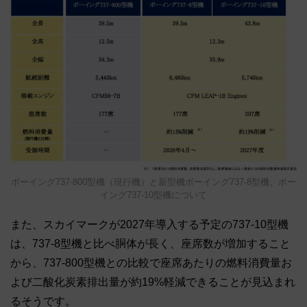
ボーイング737-800型機（現行機）と新型機ボーイング737-8型機、ボー
イング737-10型機について
また、スカイマークが2027年導入する予定の737-10型機
は、737-8型機と比べ胴体が長く、座席数が増加すること
から、737-800型機との比較で座席あたりの燃料消費量お
よび二酸化炭素排出量が約19%軽減できることが見込まれ
るそうです。