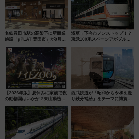
名鉄豊田市駅の高架下に新商業
浅草→下今市ノンストップ！？
施設「μPLAT 豊田市」が8月26
東武100系スペーシアがブルー
日開業！全8店舗が出店し街の新
リボン賞35周年記念で「デビュ
たな玄関口へ
ー当時の停車駅」を再現 運転
時刻や特急券の買い方を紹介
【2026年版】夏休みに家族で夜
西武鉄道が「昭和から令和を走
の動物園はいかが？東山動植物
り鉄分補給」をテーマに博覧会
園＆のんほいパーク「ナイト
を実施！くすのきホールで8月
ZOO」開催情報
14日から 新車両「トキイロ」体
験ブースも アクセスや申込方法
を解説