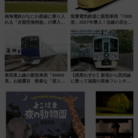
南海電鉄がなにわ筋線に乗り入
筑豊電気鉄道に新型車両「7000
れる「次期空港特急」の導入を
形」2027年導入！沿線の花をイ
決定！ピニンファリーナによる
メージしたイエローを採用 車
日本初の鉄道デザイン
内は落ち着いたゆとりある空間
に
東武東上線の新型車両「90000
【残席わずか】新宿から西武線
系」お披露目 斬新な「逆スラ
に乗って滋賀の美食フレンチを
ント式」の先頭形状と明るく開
堪能？ 大人気レストラン列車
放的な車内空間に注目、デビュ
「52席の至福」で味わう近江牛
ーは9月
や伝統文化の特別コラボ