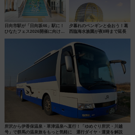
日向市駅が「日向坂46」駅に！
夕暮れのペンギンと会おう！葛
ひなたフェス2026開催に向けJR
西臨海水族園が夜8時まで延長
九州が記念きっぷや臨時列車で
全力応援 夜行列車「ドリーム
おひさま号」も走る
所沢から伊香保温泉・草津温泉へ直行！「ゆめぐり所沢・川越
号」で群馬の温泉旅をもっと気軽に 運行ダイヤ・運賃を解説