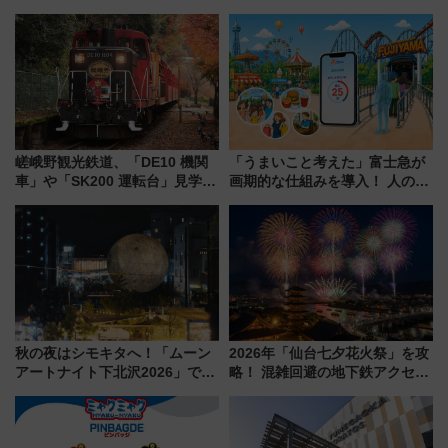
嵯峨野観光鉄道、「DE10 機関
「うまいこと考えた」富士急が
車」や「SK200 運転台」見学ツ
画期的な仕組みを導入！ 人のか
アーを開催！ ラストランイベン
わりにスマホが並ぶ「分身く
トの一環で激レア体験できちゃ
ん」始動
うかも 参加方法やスケジュール
をご紹介
秋の夜はシモキタへ！「ムーン
2026年「仙台七夕花火祭」を攻
アートナイト下北沢2026」でイ
略！ 混雑回避の地下鉄アクセス
マーシブシアターやアート巡り
からまだ買える有料席情報、花
を満喫しよう
火前に楽しむ仙台観光ルートま
で解説！