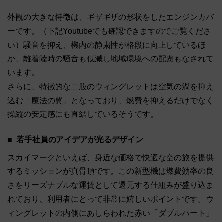
外観の大きな特徴は、ギザギザの形状をしたエンジンカバ
ーです。（下記Youtubeでも確認できますのでご覧くださ
い）騒音を抑え、機内の静粛性が格段に向上しているほ
か、離着陸時の騒音も低減し地域環境への配慮もなされて
います。
さらに、特徴的な二股のウィングレットは空気の渦を抑え
込む「魔法の翼」となっており、燃費を抑えるだけでなく
操縦の安定感にも直結しているそうです。
若手社員のアイデアが光るデザイン
スカイマークといえば、身近な価格で快適な空の旅を提供
するミッションが真骨頂です。この新型機は燃費効率の良
さをリーズナブルな運賃として還元する仕組みが盛り込ま
れており、利用者にとって非常に嬉しいポイントです。ウ
ィングレットの内側にあしらわれた赤い「ダブルハート」