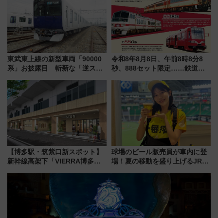
雑な手続きも不要でお手軽に楽
しめるプランが登場
東武東上線の新型車両「90000
令和8年8月8日、午前8時8分8
系」お披露目 斬新な「逆スラ
秒、888セット限定……鉄道各
ント式」の先頭形状と明るく開
社の「8・8・8」な記念きっぷ
放的な車内空間に注目、デビュ
たち
ーは9月
【博多駅・筑紫口新スポット】
球場のビール販売員が車内に登
新幹線高架下「VIERRA博多テ
場！夏の移動を盛り上げるJR九
ラス」が9/18開業！九州初出店
州「ビール新幹線」7月31日・8
など注目の全6店舗 「博多活憩
月7日限定 ソフトバンクホーク
通り」も一新
スとコラボ