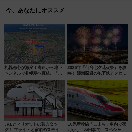
今、あなたにオススメ
札幌都心が激変！高速から地下
2026年「仙台七夕花火祭」を攻
トンネルで札幌駅へ直結、「創
略！ 混雑回避の地下鉄アクセス
成川通都心アクセス道路」が7月
からまだ買える有料席情報、花
から本格着工、延長4.8km整備
火前に楽しむ仙台観光ルートま
事業の全貌
で解説！
JALとマリオットの強力タッ
E6系新幹線「こまち」車内で夜
グ！ フライトと宿泊のステイタ
明かし！秋田駅で「スペシャル