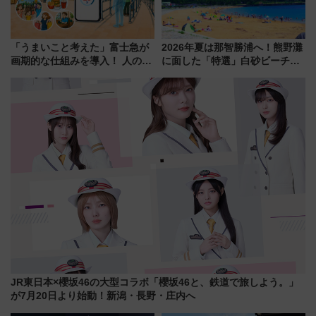
「うまいこと考えた」富士急が
2026年夏は那智勝浦へ！熊野灘
画期的な仕組みを導入！ 人のか
に面した「特選」白砂ビーチは
わりにスマホが並ぶ「分身く
必見 「第17回那智勝浦町花火大
ん」始動
会」は8月11日開催！
JR東日本×櫻坂46の大型コラボ「櫻坂46と、鉄道で旅しよう。」
が7月20日より始動！新潟・長野・庄内へ