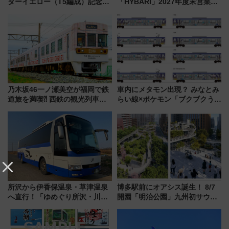
ターイエロー（T5編成）記念グ
「HYBARI」2027年度末営業運
ッズ7種が登場！ 新幹線車内放
転へ 鉄道・発電・まちづくり
送の目覚まし時計など通販・販
で水素利活用が加速
売店舗まとめ
乃木坂46一ノ瀬美空が福岡で鉄
車内にメタモン出現？ みなとみ
道旅を満喫⁈ 西鉄の観光列車
らい線×ポケモン「ブクブクうみ
「THE RAIL KITCHEN
ぞこの街」ラッピング電車が運
CHIKUGO」で巡る福岡･太宰
行開始に！ この夏は直通列車で
府･柳川の旅！YouTubeが公開
横浜へ！
に
所沢から伊香保温泉・草津温泉
博多駅前にオアシス誕生！ 8/7
へ直行！「ゆめぐり所沢・川越
開園「明治公園」九州初サウナ
号」で群馬の温泉旅をもっと気
TOTOPAや日本一のピザなど絶
軽に 運行ダイヤ・運賃を解説
品グルメ登場で駅前の過ごし方
はどう変わる？