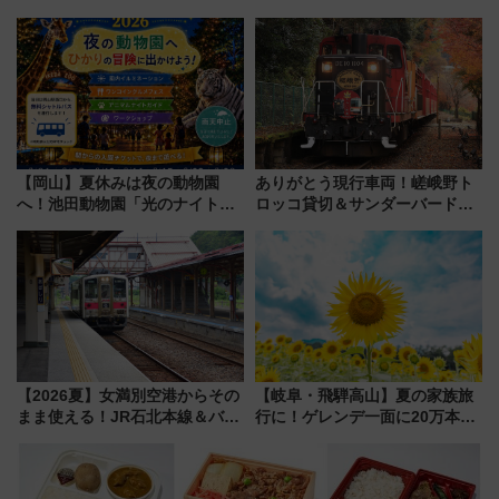
スマッチでFLY ON ポイントや
ナイト」8月開催、料金や予約方
上級会員資格を効率よく獲得す
法は？
る方法を解説
【岡山】夏休みは夜の動物園
ありがとう現行車両！嵯峨野ト
へ！池田動物園「光のナイトズ
ロッコ貸切＆サンダーバードレ
ー2026」で光と動物が彩る特別
ストランで語り合う秋の京都
な夜
斉藤雪乃＆福原トシヒロと行
く！9月13日「京都の鉄道満喫
ツアー」開催
【2026夏】女満別空港からその
【岐阜・飛騨高山】夏の家族旅
まま使える！JR石北本線＆バス
行に！ゲレンデ一面に20万本の
乗り放題「北見・網走周遊フリ
ひまわりが咲き誇る「アルコピ
ーパス」でおトクに道東観光
アひまわり園」開園
（8/3発売）