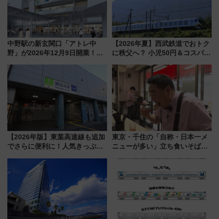
中野駅の新玄関口「アトレ中
【2026年夏】西武鉄道でおトク
野」が2026年12月9日開業！新
に秩父へ？ 小児50円＆コスパ最
改札直結で屋上BBQも楽しめる
強きっぷで「安・近・短」な家
注目スポット
族旅行！ 深夜の正丸トンネル探
検や特急ラビューも
【2026年版】東葉高速線も追加
東京・千住の「自称・日本一メ
でさらに便利に！人気きっぷ
ニューが多い」立ち食いそば屋
「サンキューちばフリーパス」
とは？ ＢＳ日テレ『ドランク塚
今年も発売 秋・早春に千葉県を
地のふらっと立ち食いそば』
巡るなら使い勝手・コスパ抜群
7/27夜10時～放送