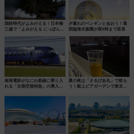
国鉄時代がよみがえる！日本橋
夕暮れのペンギンと会おう！葛
三越で「よみがえる にっぽんの
西臨海水族園が夜8時まで延長
鉄道展」7/22-8/3開催、広田尚
敬の名作写真も、駅弁フェスも
同時開催！
南海電鉄がなにわ筋線に乗り入
夏の夜は「さるびあ丸」で飲も
れる「次期空港特急」の導入を
う！船上ビアガーデンで東京湾
決定！ピニンファリーナによる
の夜景を眺めながら軽く一
日本初の鉄道デザイン
杯……工場直送生ビールや島グ
ルメが美味い