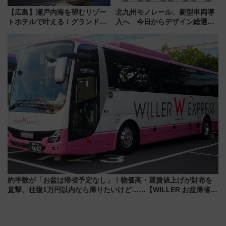
【広島】瀬戸内海を望むリゾー
北九州モノレール、新型車両導
トホテルで叶える！グランドプ
入へ 今日からデザイン総選挙
リンスホテル広島のフォトウエ
始まる
ディング＆カジュアルパーティ
ープラン
約半数が「お盆は帰省予定なし」！物価高・運賃値上げが財布を
直撃、往復1万円以内なら帰りたいけど……【WILLER お盆帰省動
向調査】