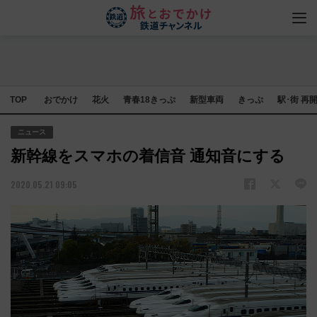
TOP
おでかけ
花火
青春18きっぷ
新型車両
きっぷ
駅･街 再
ニュース
新幹線をスマホの着信音 通知音にする
2020.05.21 09:05