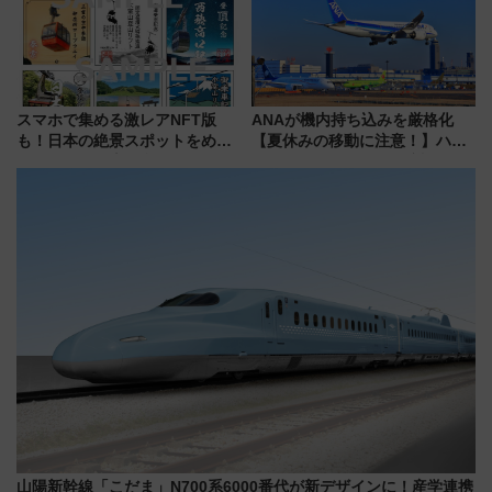
スマホで集める激レアNFT版
ANAが機内持ち込みを厳格化
も！日本の絶景スポットをめぐ
【夏休みの移動に注意！】ハン
って集める「索道印(さくどうい
ドバッグやPCケースも対象の
ん)」企画がスタート
「身の回り品」新サイズ制限
(40×30×20cm)おさらい
山陽新幹線「こだま」N700系6000番代が新デザインに！産学連携