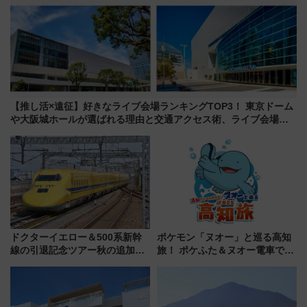
【推し活×遠征】好きなライブ会場ランキングTOP3！ 東京ドーム
や大阪城ホールが選ばれる理由と交通アクセス術、ライブ会場に
何を求める？
ドクターイエロー＆500系新幹
ポケモン「ヌオー」と巡る高知
線の引退記念ツアー秋の追加企
旅！ ポケふた＆ヌオー電車で楽
画が決定！乗車体験やグッズ・
しむ鉄道スタンプラリーで土佐
ホテル情報まとめ
路の絶景と絶品グルメを満喫！
（7月18日スタート）