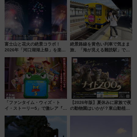
富士山と花火の絶景コラボ！
絶景路線を黄色い列車で気まま
2026年「河口湖湖上祭」を楽し
旅、「海が見える難読駅」で幸
む完全ガイド＆鉄道アクセスの
せの黄色いハンカチに願いを
ススメ
「新・鉄道ひとり旅」279回目
の舞台は「島原鉄道」
「ファンタイム・ウィズ・ト
【2026年版】夏休みに家族で夜
イ・ストーリー5」で激レア『ロ
の動物園はいかが？東山動植物
ルカナ』カードをゲット！最新
園＆のんほいパーク「ナイト
デコレーションも徹底解説
ZOO」開催情報