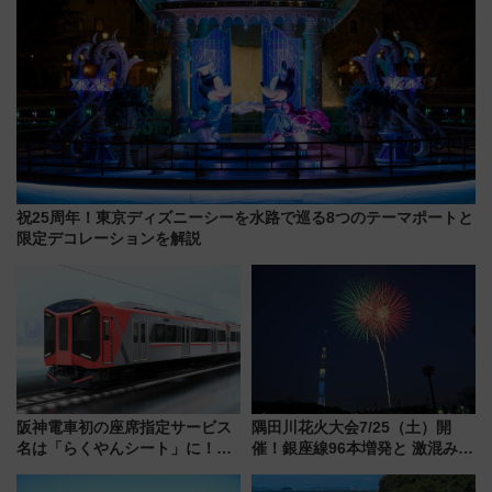
祝25周年！東京ディズニーシーを水路で巡る8つのテーマポートと
限定デコレーションを解説
阪神電車初の座席指定サービス
隅田川花火大会7/25（土）開
名は「らくやんシート」に！新
催！銀座線96本増発と 激混みの
型3000系で大阪梅田～山陽姫路
「浅草駅」を回避する最寄り駅･
を快適移動
アクセス攻略法、2万発の花火が