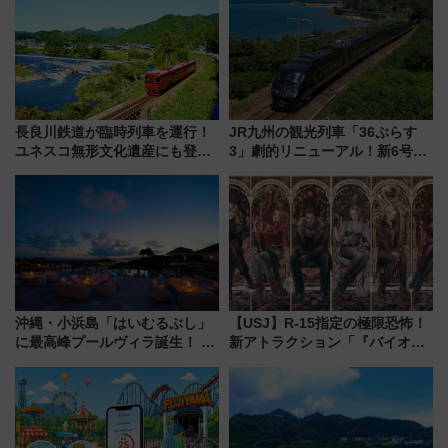
都心の夜に！
長良川鉄道が臨時列車を運行！
JR九州の観光列車「36ぷらす
ユネスコ無形文化遺産にも登録
3」劇的リニューアル！新6号車
された「郡上おどり」楽しむ人
“1〜2名用グリーン個室”と曜日
に 乗車には予約が必要
別 “プレミアムランチ”導入･ル
ートや価格など解説
沖縄・小浜島「はいむるぶし」
【USJ】R-15指定の極限恐怖！
に最高峰プールヴィラ誕生！ 石
新アトラクション「『バイオハ
垣島から船で向かう究極のご褒
ザード レクイエム』 ザ・ダイ
美旅「何もしない贅沢」を体験
ブ」今秋登場 ―予測不能の恐
してみない？
怖に泣き叫べ―