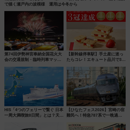
で描く瀬戸内の波模様 運用は今冬から
第74回伊勢神宮奉納全国花火大
【新幹線停車駅】手土産に迷っ
会の交通規制・臨時列車マッ
たらコレ！エキュート品川で3年
プ！JR東海・近鉄で快適にアク
連続売上1位を獲得した定番手土
セス
産スイーツとは？
HIS「4つのフェリーで繋ぐ 日本
【ひなたフェス2026】宮崎の宿
一周大満喫旅8日間」とは？天橋
難民へ！特急787系で一晩過ご
立・小樽・日光東照宮など全国
せる夜間滞在型イベント「スワ
の絶景＆限定グルメを網羅！煩
ローおひさま」が救世主に？