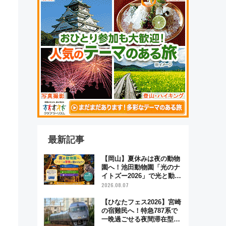
最新記事
【岡山】夏休みは夜の動物
園へ！池田動物園「光のナ
イトズー2026」で光と動物
が彩る特別な夜
2026.08.07
【ひなたフェス2026】宮崎
の宿難民へ！特急787系で
一晩過ごせる夜間滞在型イ