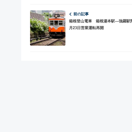
前の記事
箱根登山電車 箱根湯本駅―強羅駅
月23日営業運転再開