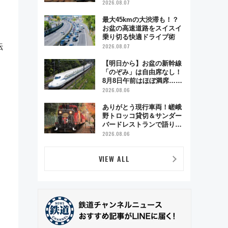
ベント「スワローおひさ
2026.08.07
ま」が救世主に？
最大45kmの大渋滞も！？
お盆の高速道路をスイスイ
乗り切る快適ドライブ術
転
2026.08.07
【明日から】お盆の新幹線
「のぞみ」は自由席なし！
8月8日午前はほぼ満席…で
も数時間ズラせば空きが見
2026.08.06
つかることも 混雑避ける
「空席」探しのコツ
ありがとう現行車両！嵯峨
野トロッコ貸切＆サンダー
バードレストランで語り合
う秋の京都 斉藤雪乃＆福
2026.08.06
原トシヒロと行く！9月13
日「京都の鉄道満喫ツア
VIEW ALL
ー」開催