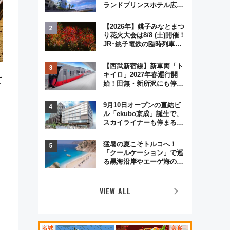
ランドプリンスホテル広島
のフォトウエディング＆カ
ジュアルパーティープラン
【2026年】銚子みなとまつ
り花火大会は8/8 (土)開催！
JR･銚子電鉄の臨時列車や
アクセス情報、利根川に咲
く8,000発の大迫力＆屋台
【西武新宿線】新車両「ト
を満喫
キイロ」2027年春運行開
て
始！田無・新所沢にも停
車 2028年春には「第2
弾」も
9月10日オープンの直結ビ
ル「ekubo京成」誕生で、
スカイライナーも停まる巨
大ハブ駅・新鎌ヶ谷はどう
変わる？ 全テナント情報も
猛暑の夏こそトルコへ！
公開！
「クールケーション」で巡
る黒海沿岸やエーゲ海の避
暑リゾート 関連検索数が
前年比237％増、ナショジ
オも認める『2026年に訪れ
VIEW ALL
るべき世界の旅先』