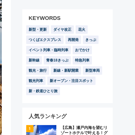
KEYWORDS
新型・更新
ダイヤ改正
花火
つくばエクスプレス
再開発
きっぷ
イベント列車・臨時列車
おでかけ
新幹線
青春18きっぷ
特急列車
観光・旅行
新線・新駅開業
新型車両
観光列車
新オープン・注目スポット
新・鉄道ひとり旅
人気ランキング
【広島】瀬戸内海を望むリ
ゾートホテルで叶える！グ