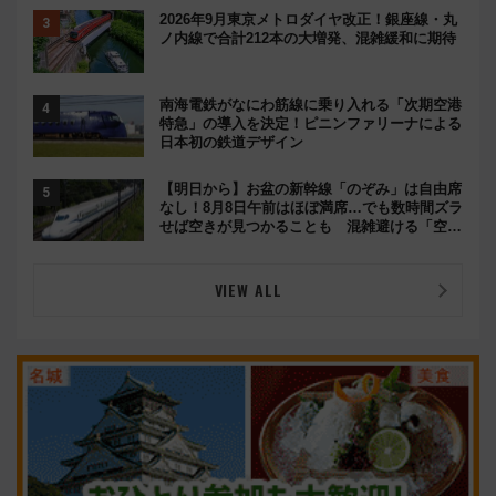
2026年9月東京メトロダイヤ改正！銀座線・丸
ノ内線で合計212本の大増発、混雑緩和に期待
南海電鉄がなにわ筋線に乗り入れる「次期空港
特急」の導入を決定！ピニンファリーナによる
日本初の鉄道デザイン
【明日から】お盆の新幹線「のぞみ」は自由席
なし！8月8日午前はほぼ満席…でも数時間ズラ
せば空きが見つかることも 混雑避ける「空
席」探しのコツ
VIEW ALL