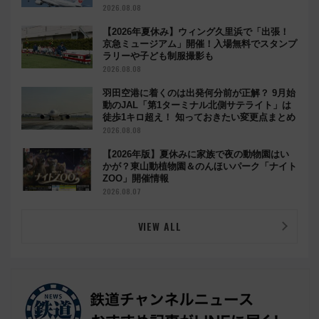
2026.08.08
【2026年夏休み】ウィング久里浜で「出張！
京急ミュージアム」開催！入場無料でスタンプ
ラリーや子ども制服撮影も
2026.08.08
羽田空港に着くのは出発何分前が正解？ 9月始
動のJAL「第1ターミナル北側サテライト」は
徒歩1キロ超え！ 知っておきたい変更点まとめ
2026.08.08
【2026年版】夏休みに家族で夜の動物園はい
かが？東山動植物園＆のんほいパーク「ナイト
ZOO」開催情報
2026.08.07
VIEW ALL