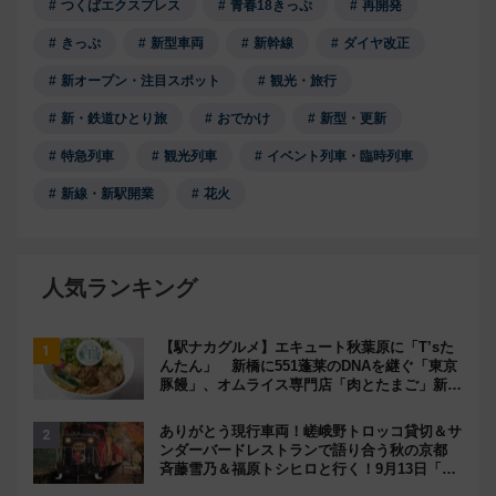
つくばエクスプレス
青春18きっぷ
再開発
きっぷ
新型車両
新幹線
ダイヤ改正
新オープン・注目スポット
観光・旅行
新・鉄道ひとり旅
おでかけ
新型・更新
特急列車
観光列車
イベント列車・臨時列車
新線・新駅開業
花火
人気ランキング
【駅ナカグルメ】エキュート秋葉原に「T’sた
んたん」 新橋に551蓬莱のDNAを継ぐ「東京
豚饅」、オムライス専門店「肉とたまご」新グ
ルメ続々登場！【2026年8月】
ありがとう現行車両！嵯峨野トロッコ貸切＆サ
ンダーバードレストランで語り合う秋の京都
斉藤雪乃＆福原トシヒロと行く！9月13日「京
都の鉄道満喫ツアー」開催