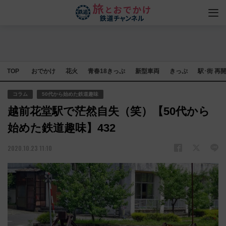
TOP
おでかけ
花火
青春18きっぷ
新型車両
きっぷ
駅･街 再
コラム
50代から始めた鉄道趣味
越前花堂駅で茫然自失（笑）【50代から
始めた鉄道趣味】432
2020.10.23 11:10