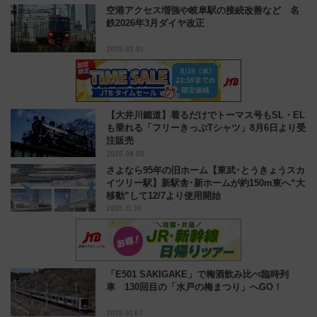
空港アクセス増強や岐阜駅の接続改善など 名
鉄2026年3月ダイヤ改正
2026.02.01
【大井川鐵道】着るだけでトーマス号もSL・EL
も乗れる「フリーきっぷTシャツ」8月6日より受
注販売
2026.08.05
さよなら95年の旧ホーム【東武･とうきょうスカ
イツリー駅】新駅舎･新ホームが約150m東へ“大
移動”して12/7より使用開始
2025.11.30
「E501 SAKIGAKE」で梅酒飲み比べ臨時列
車 130回目の「水戸の梅まつり」へGO！
2026.01.07