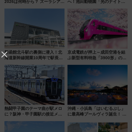
2026は何時から？ ズーラシア・
へ！池田動物園「光のナイトズ
野毛山・金沢の電車アクセスや
ー2026」で光と動物が彩る特別
見どころ、限定イベントを徹底
な夜
解説！
新函館北斗駅の裏側に潜入！北
京成電鉄が押上～成田空港を結
海道新幹線開業10周年で駅長
ぶ新型有料特急「3900形」のコ
室・地下通路など公開イベン
ンセプト・デザイン公開 愛称
ト 参加方法や体験内容を紹介
募集も実施
熱闘甲子園のテーマ曲が駅メロ
沖縄・小浜島「はいむるぶし」
に？阪神・甲子園駅の接近メロ
に最高峰プールヴィラ誕生！ 石
ディがVaundy「かげろう」×向
垣島から船で向かう究極のご褒
谷実アレンジの特別仕様へ、8月
美旅「何もしない贅沢」を体験
5日始発から
してみない？