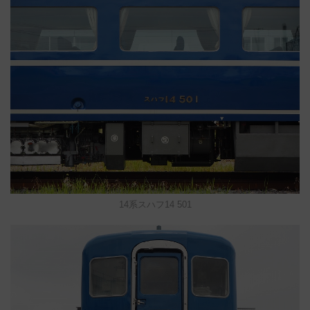
14系スハフ14 501