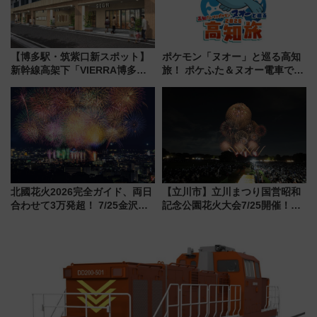
【博多駅・筑紫口新スポット】
ポケモン「ヌオー」と巡る高知
新幹線高架下「VIERRA博多テ
旅！ ポケふた＆ヌオー電車で楽
ラス」が9/18開業！九州初出店
しむ鉄道スタンプラリーで土佐
など注目の全6店舗 「博多活憩
路の絶景と絶品グルメを満喫！
通り」も一新
（7月18日スタート）
北國花火2026完全ガイド、両日
【立川市】立川まつり国営昭和
合わせて3万発超！ 7/25金沢大
記念公園花火大会7/25開催！
会・8/1川北大会の2つの花火大
5000発の花火が夜を彩る 今年は
会の日程・アクセス・観覧席ま
混雑に要注意、その理由は
とめ（石川県）