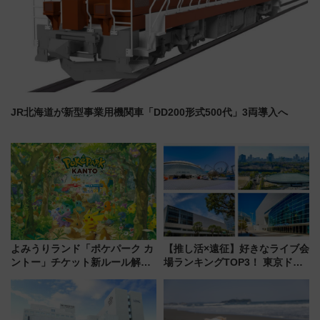
JR北海道が新型事業用機関車「DD200形式500代」3両導入へ
よみうりランド「ポケパーク カ
【推し活×遠征】好きなライブ会
ントー」チケット新ルール解
場ランキングTOP3！ 東京ドー
説！購入制限の緩和と入場時の
ムや大阪城ホールが選ばれる理
本人確認が11月スタート
由と交通アクセス術、ライブ会
場に何を求める？