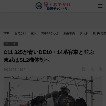
TOP
おでかけ
花火
青春18きっぷ
新型車両
きっぷ
駅･街 再
ニュース
C11 325が青いDE10・14系客車と並ぶ
東武はSL2機体制へ
2020.07.31 18:07