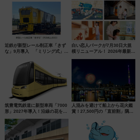
近鉄が新型レール削正車「きず
白い恋人パークが7月30日大規
な」9月導入 「ミリング式」採
模リニューアル！ 2026年最新の
用でメンテナンス作業を効率
新エリア・工場見学の見どころ
化！安全性や乗り心地の向上に
と料金・アクセスを徹底解説
貢献するだけでなく、全線区で
（札幌市）
活躍するための仕組みも
筑豊電気鉄道に新型車両「7000
人混みを避けて船上から花火鑑
形」2027年導入！沿線の花をイ
賞！27,500円の「直前割」隅田
メージしたイエローを採用 車
川花火クルーズはデパ地下グル
内は落ち着いたゆとりある空間
メも持ち込みOK
に