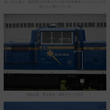
SL・DLが並ぶ 東武用のATS車上子やL型の列車無線アンテナにより外
装が少し変わっている
塗装は青、帯は金色、流星のマーク付き