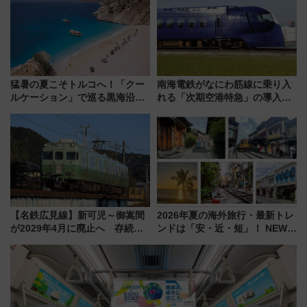
サダーになろう
猛暑の夏こそトルコへ！「クー
南海電鉄がなにわ筋線に乗り入
ルケーション」で巡る黒海沿岸
れる「次期空港特急」の導入を
やエーゲ海の避暑リゾート 関
決定！ピニンファリーナによる
連検索数が前年比237％増、ナ
日本初の鉄道デザイン
ショジオも認める『2026年に訪
れるべき世界の旅先』
【名鉄広見線】新可児～御嵩間
2026年夏の海外旅行・最新トレ
が2029年4月に廃止へ 存続協
ンドは「安・近・短」！ NEWT
議終了で100年の歴史に幕
調査から読み解く、最新の人気
渡航先TOP5とは？ 円安時代の
旅行術