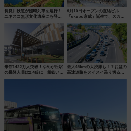
長良川鉄道が臨時列車を運行！
9月10日オープンの直結ビル
ユネスコ無形文化遺産にも登録
「ekubo京成」誕生で、スカイ
された「郡上おどり」楽しむ人
ライナーも停まる巨大ハブ駅・
に 乗車には予約が必要
新鎌ヶ谷はどう変わる？ 全テナ
ント情報も公開！
来館1422万人突破！ゆめが丘駅
最大45kmの大渋滞も！？お盆の
の乗降人員は2.4倍に 相鉄いず
高速道路をスイスイ乗り切る快
み野線「ゆめが丘ソラトス」2周
適ドライブ術
年祭にそうにゃん＆DB.スター
マンが登場