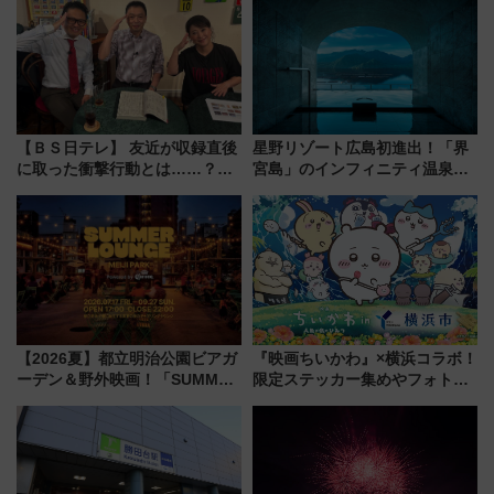
検や特急ラビューも
【ＢＳ日テレ】 友近が収録直後
星野リゾート広島初進出！「界
に取った衝撃行動とは……？
宮島」のインフィニティ温泉と
『友近・礼二の妄想トレイン』
古式サウナ「石風呂」を大解剖
で極上の夏祭り鉄道旅を放送
宿泊料金・アクセスは？（2026
年7月23日開業）
【2026夏】都立明治公園ビアガ
『映画ちいかわ』×横浜コラボ！
ーデン＆野外映画！「SUMMER
限定ステッカー集めやフォトス
LOUNGE」のアクセスと上映ス
ポット、特別花火でみなとみら
ケジュール 夜風とビール、映画
いを満喫しよう（花火鑑賞会応
を満喫！
募は7/12まで！）