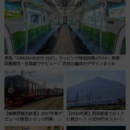
東急「GREEN×EXPO 2027」ラッピング特別列車が7/14～東横・
田園都市・目黒線でデビュー！ 注目の編成やデザインまとめ
【嵯峨野観光鉄道】2027年春デ
【2026年夏】西武鉄道でおトク
ビューの新型トロッコ列車、い
に秩父へ？ 小児50円＆コスパ最
よいよ試運転開始へ！現行車両
強きっぷで「安・近・短」な家
は2026年で引退
族旅行！ 深夜の正丸トンネル探