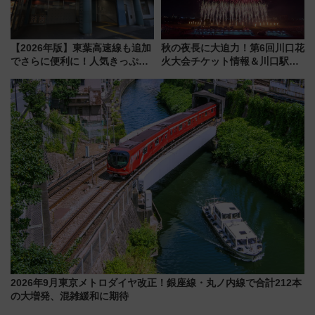
【2026年版】東葉高速線も追加
秋の夜長に大迫力！第6回川口花
でさらに便利に！人気きっぷ
火大会チケット情報＆川口駅か
「サンキューちばフリーパス」
らのアクセスガイド
今年も発売 秋・早春に千葉県を
巡るなら使い勝手・コスパ抜群
2026年9月東京メトロダイヤ改正！銀座線・丸ノ内線で合計212本
の大増発、混雑緩和に期待