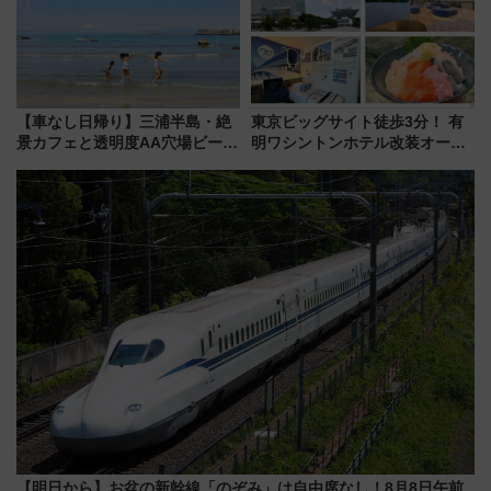
【車なし日帰り】三浦半島・絶
東京ビッグサイト徒歩3分！ 有
景カフェと透明度AA穴場ビーチ
明ワシントンホテル改装オープ
を巡る！ おトクな電車きっぷ活
ン直前「ゆりかもめ運転台付き
用してストレスフリー旅へ行こ
客室」や海鮮丼が人気の朝食ビ
う！
ュッフェを現地レポ
【明日から】お盆の新幹線「のぞみ」は自由席なし！8月8日午前