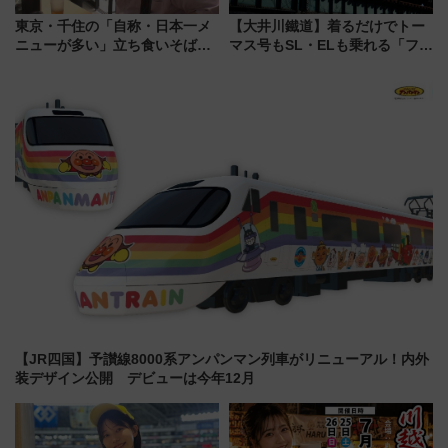
東京・千住の「自称・日本一メ
【大井川鐵道】着るだけでトー
ニューが多い」立ち食いそば屋
マス号もSL・ELも乗れる「フリ
とは？ ＢＳ日テレ『ドランク塚
ーきっぷTシャツ」8月6日より
地のふらっと立ち食いそば』
受注販売
7/27夜10時～放送
【JR四国】予讃線8000系アンパンマン列車がリニューアル！内外
装デザイン公開 デビューは今年12月