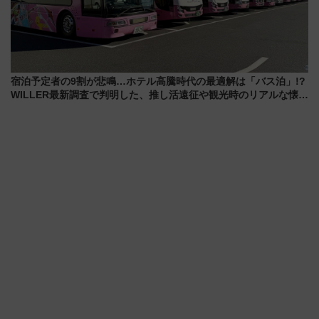
宿泊予定者の9割が悲鳴…ホテル高騰時代の最適解は「バス泊」!?
WILLER最新調査で判明した、推し活遠征や観光時のリアルな懐事
情