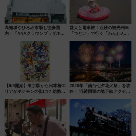
高知城やひろめ市場も徒歩圏
愛犬と電車旅！近鉄の観光列車
内！「ANAクラウンプラザホテ
「つどい」で行く「わんわん列
ル高知」が8月開業
車」第5弾！海辺のBBQも楽し
める日帰りツアー
【9/9開始】東京駅から日本橋エ
2026年「仙台七夕花火祭」を攻
リアがポケモンの街に!? 総勢
略！ 混雑回避の地下鉄アクセス
100匹以上が出現「レジェンド
からまだ買える有料席情報、花
リサーチ」本格謎解き・グッズ
火前に楽しむ仙台観光ルートま
情報まとめ
で解説！