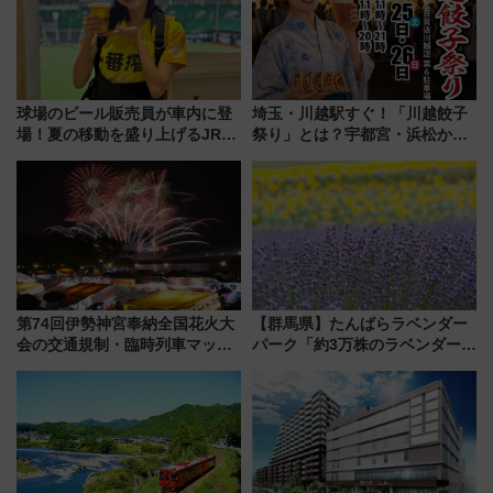
球場のビール販売員が車内に登
埼玉・川越駅すぐ！「川越餃子
場！夏の移動を盛り上げるJR九
祭り」とは？宇都宮・浜松から
州「ビール新幹線」7月31日・8
ご当地和牛まで全国の人気餃子
月7日限定 ソフトバンクホーク
を食べ比べ【7月25日・26日開
スとコラボ
催】
第74回伊勢神宮奉納全国花火大
【群馬県】たんばらラベンダー
会の交通規制・臨時列車マッ
パーク「約3万株のラベンダー」
プ！JR東海・近鉄で快適にアク
が見頃！新幹線＆無料送迎バス
セス
で都心から約1時間半で夏の絶景
を！