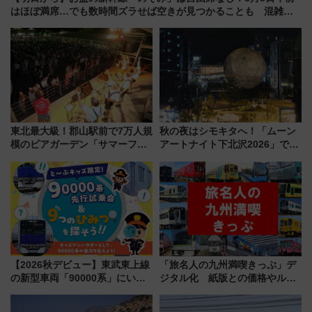
はほぼ満席…でも数時間ズラせば空きが見つかることも 混雑避
ける「空席」探しのコツ
東北最大級！郡山駅前で7万人規
秋の夜はシモキタへ！「ムーン
模のビアガーデン「サマーフェ
アートナイト下北沢2026」でイ
スタ IN KORIYAMA 2026」
マーシブシアターやアート巡り
7/24-26開催！ 有料席はJRE
を満喫しよう
MALLで予約可能
【2026秋デビュー】東武東上線
「旅名人の九州満喫きっぷ」デ
の新型車両「90000系」にいち
ジタル化 紙版との価格やルー
早く乗れる！ 8/11開催の小学生
ルの違いを解説
向け先行試乗会でキッズアンバ