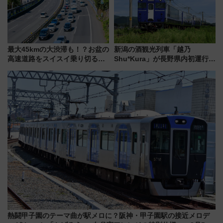
最大45kmの大渋滞も！？お盆の
新潟の酒観光列車「越乃
高速道路をスイスイ乗り切る快
Shu*Kura」が長野県内初運行！
適ドライブ術
地酒と食を味わう信州プレDC特
別企画
熱闘甲子園のテーマ曲が駅メロに？阪神・甲子園駅の接近メロデ