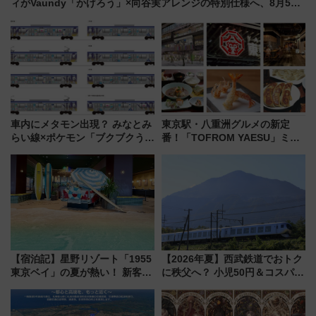
ィがVaundy「かげろう」×向谷実アレンジの特別仕様へ、8月5日
始発から
車内にメタモン出現？ みなとみ
東京駅・八重洲グルメの新定
らい線×ポケモン「ブクブクうみ
番！「TOFROM YAESU」ミシ
ぞこの街」ラッピング電車が運
ュラン店から大衆酒場まで68店
行開始に！ この夏は直通列車で
舗が集結した食の空間を徹底解
横浜へ！
剖！（9/10開業）
【宿泊記】星野リゾート「1955
【2026年夏】西武鉄道でおトク
東京ベイ」の夏が熱い！ 新客室
に秩父へ？ 小児50円＆コスパ最
「50sスターダムルーム」とア
強きっぷで「安・近・短」な家
メリカングルメ＆絶品スイーツ
族旅行！ 深夜の正丸トンネル探
を満喫（千葉県浦安市）
検や特急ラビューも