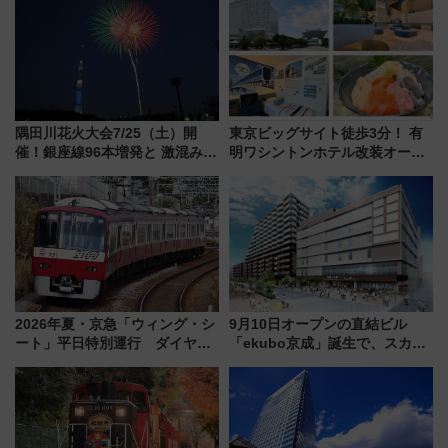
隅田川花火大会7/25（土）開
東京ビッグサイト徒歩3分！ 有
催！銀座線96本増発と 激混みの
明ワシントンホテル改装オープ
「浅草駅」を回避する最寄り駅･
ン直前「ゆりかもめ運転台付き
アクセス攻略法、2万発の花火が
客室」や海鮮丼が人気の朝食ビ
都心の夜に！
ュッフェを現地レポ
2026年夏・京急「ウィング・シ
9月10日オープンの直結ビル
ート」平日特別運行 ダイヤ・
「ekubo京成」誕生で、スカイ
乗車方法を解説！2階建てバスや
ライナーも停まる巨大ハブ駅・
三浦海岸を堪能できるお出かけ
新鎌ヶ谷はどう変わる？ 全テナ
プランもご紹介
ント情報も公開！