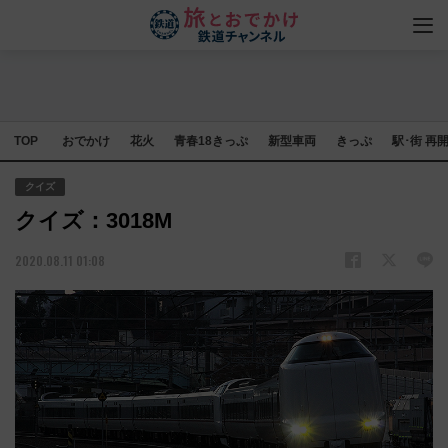
TOP
おでかけ
花火
青春18きっぷ
新型車両
きっぷ
駅･街 再
クイズ
クイズ：3018M
2020.08.11 01:08