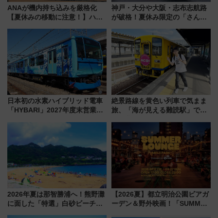
ANAが機内持ち込みを厳格化
神戸・大分や大阪・志布志航路
【夏休みの移動に注意！】ハン
が破格！夏休み限定の「さんふ
ドバッグやPCケースも対象の
らわあスペシャルセール」スタ
「身の回り品」新サイズ制限
ート 夕朝食ビュッフェ付きで
(40×30×20cm)おさらい
快適な船旅はいかが？
日本初の水素ハイブリッド電車
絶景路線を黄色い列車で気まま
「HYBARI」2027年度末営業運
旅、「海が見える難読駅」で幸
転へ 鉄道・発電・まちづくり
せの黄色いハンカチに願いを
で水素利活用が加速
「新・鉄道ひとり旅」279回目
の舞台は「島原鉄道」
2026年夏は那智勝浦へ！熊野灘
【2026夏】都立明治公園ビアガ
に面した「特選」白砂ビーチは
ーデン＆野外映画！「SUMMER
必見 「第17回那智勝浦町花火大
LOUNGE」のアクセスと上映ス