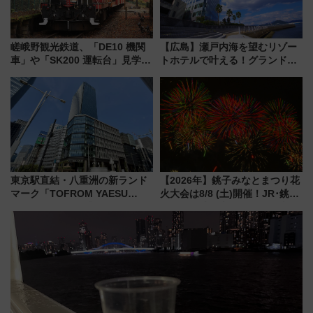
嵯峨野観光鉄道、「DE10 機関
【広島】瀬戸内海を望むリゾー
車」や「SK200 運転台」見学ツ
トホテルで叶える！グランドプ
アーを開催！ ラストランイベン
リンスホテル広島のフォトウエ
トの一環で激レア体験できちゃ
ディング＆カジュアルパーティ
うかも 参加方法やスケジュール
ープラン
をご紹介
東京駅直結・八重洲の新ランド
【2026年】銚子みなとまつり花
マーク「TOFROM YAESU
火大会は8/8 (土)開催！JR･銚子
TOWER」9/10開業！ 雨に濡れ
電鉄の臨時列車やアクセス情
ないバスターミナル直結でスキ
報、利根川に咲く8,000発の大迫
マ時間が充実
力＆屋台を満喫