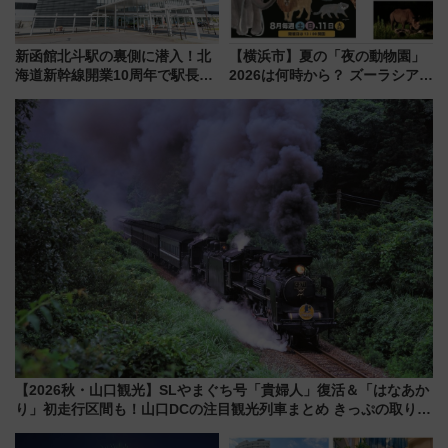
新函館北斗駅の裏側に潜入！北
【横浜市】夏の「夜の動物園」
海道新幹線開業10周年で駅長
2026は何時から？ ズーラシア・
室・地下通路など公開イベン
野毛山・金沢の電車アクセスや
ト 参加方法や体験内容を紹介
見どころ、限定イベントを徹底
解説！
【2026秋・山口観光】SLやまぐち号「貴婦人」復活＆「はなあか
り」初走行区間も！山口DCの注目観光列車まとめ きっぷの取り方
は？