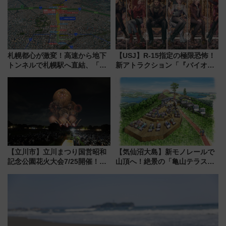
札幌都心が激変！高速から地下
【USJ】R-15指定の極限恐怖！
トンネルで札幌駅へ直結、「創
新アトラクション「『バイオハ
成川通都心アクセス道路」が7月
ザード レクイエム』 ザ・ダイ
から本格着工、延長4.8km整備
ブ」今秋登場 ―予測不能の恐
事業の全貌
怖に泣き叫べ―
【立川市】立川まつり国営昭和
【気仙沼大島】新モノレールで
記念公園花火大会7/25開催！
山頂へ！絶景の「亀山テラス
5000発の花火が夜を彩る 今年は
360°」が7月19日オープン、休
混雑に要注意、その理由は
暇村のお得な日帰りプランも登
場