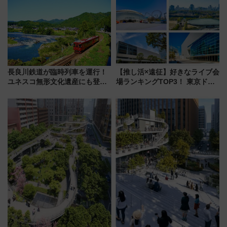
会」は8月11日開催！
ケジュール 夜風とビール、映画
を満喫！
長良川鉄道が臨時列車を運行！
【推し活×遠征】好きなライブ会
ユネスコ無形文化遺産にも登録
場ランキングTOP3！ 東京ドー
された「郡上おどり」楽しむ人
ムや大阪城ホールが選ばれる理
に 乗車には予約が必要
由と交通アクセス術、ライブ会
場に何を求める？