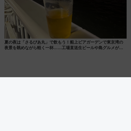
夏の夜は「さるびあ丸」で飲もう！船上ビアガーデンで東京湾の
夜景を眺めながら軽く一杯……工場直送生ビールや島グルメが美
味い