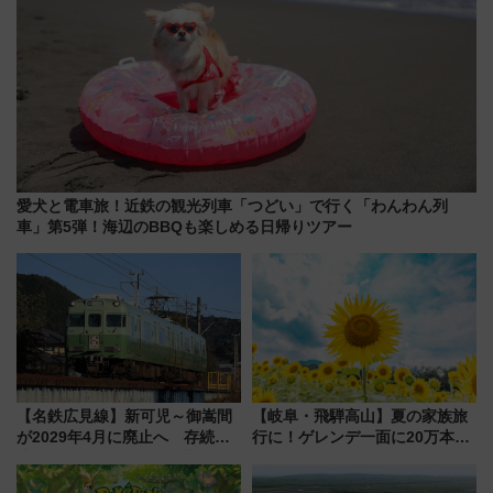
愛犬と電車旅！近鉄の観光列車「つどい」で行く「わんわん列
車」第5弾！海辺のBBQも楽しめる日帰りツアー
【名鉄広見線】新可児～御嵩間
【岐阜・飛騨高山】夏の家族旅
が2029年4月に廃止へ 存続協
行に！ゲレンデ一面に20万本の
議終了で100年の歴史に幕
ひまわりが咲き誇る「アルコピ
アひまわり園」開園