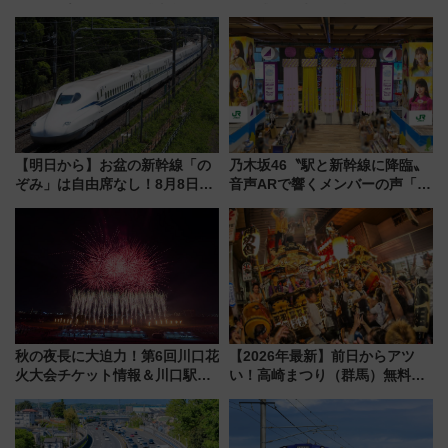
ドッグプールなど三浦半島の日
ント式」の先頭形状と明るく開
帰りお出かけ最新情報（2026年
放的な車内空間に注目、デビュ
7月17日～開催）
ーは9月
【明日から】お盆の新幹線「の
乃木坂46〝駅と新幹線に降臨〟
ぞみ」は自由席なし！8月8日午
音声ARで響くメンバーの声「真
前はほぼ満席…でも数時間ズラ
夏の全国ツアー2026」
せば空きが見つかることも 混
雑避ける「空席」探しのコツ
秋の夜長に大迫力！第6回川口花
【2026年最新】前日からアツ
火大会チケット情報＆川口駅か
い！高崎まつり（群馬）無料観
らのアクセスガイド
覧エリアから初開催100人みこ
しまで