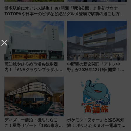
博多駅前にオアシス誕生！ 8/7開園「明治公園」九州初サウナ
TOTOPAや日本一のピザなど絶品グルメ登場で駅前の過ごし方は
どう変わる？
高知城やひろめ市場も徒歩圏
中野駅の新玄関口「アトレ中
内！「ANAクラウンプラザホテ
野」が2026年12月9日開業！新
ル高知」が8月開業
改札直結で屋上BBQも楽しめる
注目スポット
ディズニー前泊・後泊ならこ
ポケモン「ヌオー」と巡る高知
こ！星野リゾート「1955東京ベ
旅！ ポケふた＆ヌオー電車で楽
イ」が子連れや夕食難民を救う5
しむ鉄道スタンプラリーで土佐