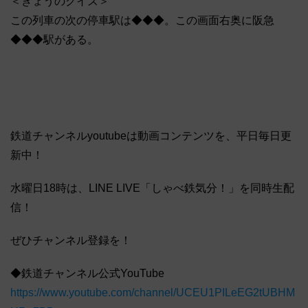
＜きょうのクイズ＞
この列車の次の停車駅は◆◆◆。この画面右奥に阪急
◆◆◆駅がある。
鉄道チャンネルyoutubeは動画コンテンツを、平日毎日更
新中！
水曜日18時は、LINE LIVE「しゃべ鉄気分！」を同時生配
信！
ぜひチャンネル登録を！
◆鉄道チャンネル公式YouTube
https://www.youtube.com/channel/UCEU1PILeEG2tUBHM