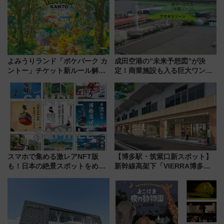
よみうりランド「ポケパーク カ
成田空港の”未来予想図”が決
ントー」チケット新ルール解
定！商業施設も入る巨大ワンタ
説！購入制限の緩和と入場時の
ーミナル、京成の高架新駅整備
本人確認が11月スタート
で新型特急が品川･羽田とを結
ぶ！ JR空港駅は2面3線化！
スマホで集める激レアNFT版
【博多駅・筑紫口新スポット】
も！日本の絶景スポットをめぐ
新幹線高架下「VIERRA博多テ
って集める「索道印(さくどうい
ラス」が9/18開業！九州初出店
ん)」企画がスタート
など注目の全6店舗 「博多活憩
通り」も一新