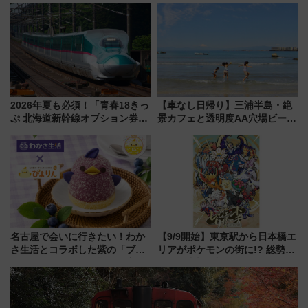
つの理由 無料バス＆24時間サー
路の絶景と絶品グルメを満喫！
ビスで混雑回避
（7月18日スタート）
2026年夏も必須！「青春18きっ
【車なし日帰り】三浦半島・絶
ぷ 北海道新幹線オプション券」
景カフェと透明度AA穴場ビーチ
自動改札対応ルールと途中下車
を巡る！ おトクな電車きっぷ活
の罠
用してストレスフリー旅へ行こ
う！
名古屋で会いに行きたい！わか
【9/9開始】東京駅から日本橋エ
さ生活とコラボした紫の「ブル
リアがポケモンの街に!? 総勢
ーベリーぴよりん」期間限定販
100匹以上が出現「レジェンド
売
リサーチ」本格謎解き・グッズ
情報まとめ