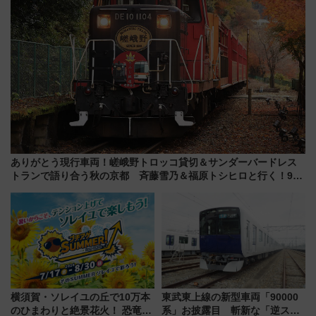
ありがとう現行車両！嵯峨野トロッコ貸切＆サンダーバードレス
トランで語り合う秋の京都 斉藤雪乃＆福原トシヒロと行く！9月
13日「京都の鉄道満喫ツアー」開催
横須賀・ソレイユの丘で10万本
東武東上線の新型車両「90000
のひまわりと絶景花火！ 恐竜や
系」お披露目 斬新な「逆スラ