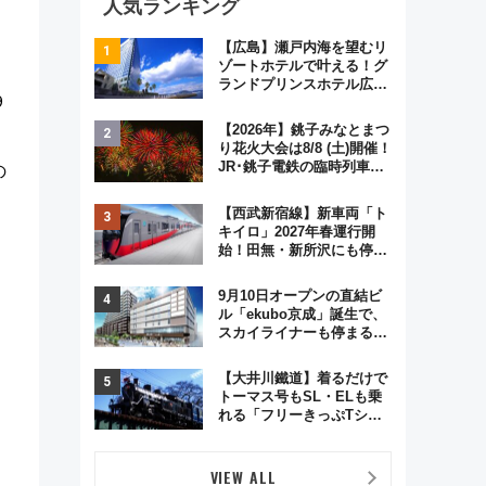
人気ランキング
【広島】瀬戸内海を望むリ
ゾートホテルで叶える！グ
ランドプリンスホテル広島
９
のフォトウエディング＆カ
ジュアルパーティープラン
【2026年】銚子みなとまつ
り花火大会は8/8 (土)開催！
JR･銚子電鉄の臨時列車や
の
アクセス情報、利根川に咲
く8,000発の大迫力＆屋台
【西武新宿線】新車両「ト
を満喫
キイロ」2027年春運行開
始！田無・新所沢にも停
車 2028年春には「第2
弾」も
9月10日オープンの直結ビ
ル「ekubo京成」誕生で、
スカイライナーも停まる巨
大ハブ駅・新鎌ヶ谷はどう
変わる？ 全テナント情報も
【大井川鐵道】着るだけで
公開！
トーマス号もSL・ELも乗
れる「フリーきっぷTシャ
ツ」8月6日より受注販売
VIEW ALL