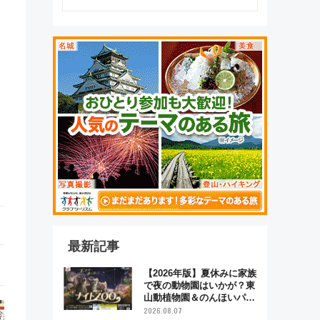
最新記事
【2026年版】夏休みに家族
で夜の動物園はいかが？東
山動植物園＆のんほいパー
ク「ナイトZOO」開催情報
2026.08.07