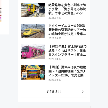
絶景路線を黄色い列車で気
まま旅、「海が見える難読
駅」で幸せの黄色いハンカ
チに願いを 「新・鉄道ひ
2026.08.07
とり旅」279回目の舞台は
「島原鉄道」
ドクターイエロー＆500系
新幹線の引退記念ツアー秋
の追加企画が決定！乗車体
験やグッズ・ホテル情報ま
2026.08.07
とめ
【2026年夏】富士急行線で
巡る「うちはサスケ」誕生
日スタンプラリー！富士急
ハイランド限定グルメ＆グ
2026.08.07
ッズ徹底ガイド
【岡山】夏休みは夜の動物
園へ！池田動物園「光のナ
イトズー2026」で光と動物
が彩る特別な夜
2026.08.07
VIEW ALL