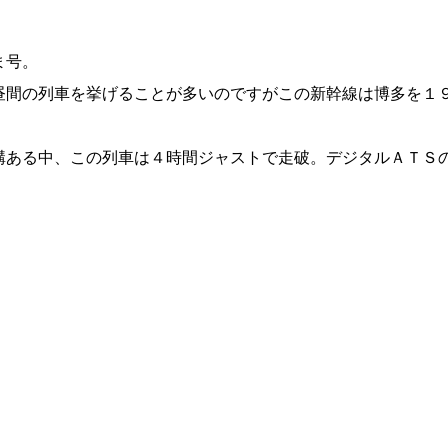
ま号。
昼間の列車を挙げることが多いのですがこの新幹線は博多を１
構ある中、この列車は４時間ジャストで走破。デジタルＡＴＳ