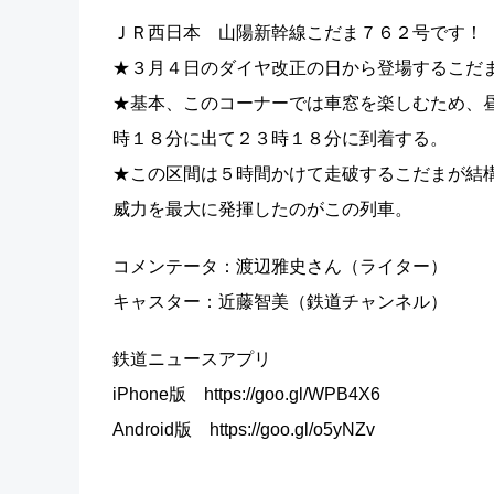
ＪＲ西日本 山陽新幹線こだま７６２号です！
★３月４日のダイヤ改正の日から登場するこだ
★基本、このコーナーでは車窓を楽しむため、
時１８分に出て２３時１８分に到着する。
★この区間は５時間かけて走破するこだまが結
威力を最大に発揮したのがこの列車。
コメンテータ：渡辺雅史さん（ライター）
キャスター：近藤智美（鉄道チャンネル）
鉄道ニュースアプリ
iPhone版 https://goo.gl/WPB4X6
Android版 https://goo.gl/o5yNZv