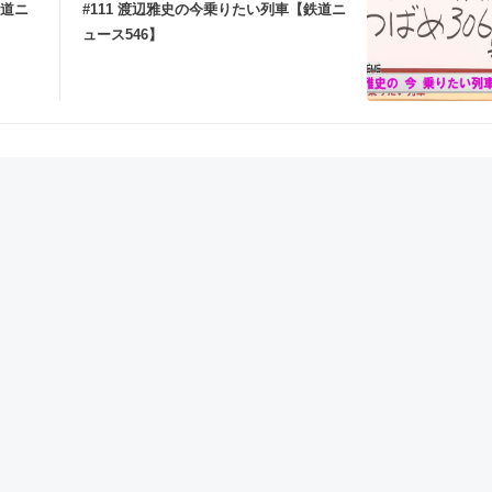
鉄道ニ
#111 渡辺雅史の今乗りたい列車【鉄道ニ
ュース546】