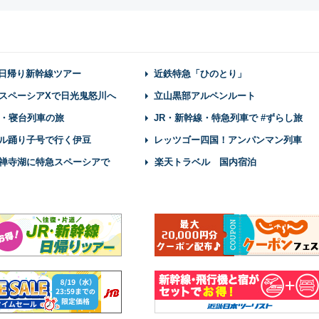
】日帰り新幹線ツアー
近鉄特急「ひのとり」
スペーシアXで日光鬼怒川へ
立山黒部アルペンルート
・寝台列車の旅
JR・新幹線・特急列車で #ずらし旅
ル踊り子号で行く伊豆
レッツゴー四国！アンパンマン列車
禅寺湖に特急スペーシアで
楽天トラベル 国内宿泊