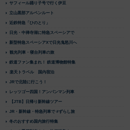
サフィール踊り子号で行く伊豆
立山黒部アルペンルート
近鉄特急「ひのとり」
日光・中禅寺湖に特急スペーシアで
新型特急スペーシアXで日光鬼怒川へ
観光列車・寝台列車の旅
鉄道ファン集まれ！ 鉄道博物館特集
楽天トラベル 国内宿泊
JRで北陸に行こう！
レッツゴー四国！アンパンマン列車
【JTB】日帰り新幹線ツアー
JR・新幹線・特急列車で #ずらし旅
冬のおすすめ国内旅行特集