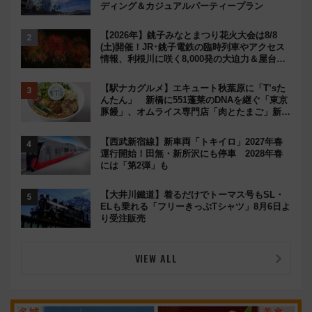
ディング＆カジュアルパーティープラン
【2026年】銚子みなとまつり花火大会は8/8
(土)開催！JR･銚子電鉄の臨時列車やアクセス
情報、利根川に咲く8,000発の大迫力＆屋台を
満喫
【駅ナカグルメ】エキュート秋葉原に「T’sた
んたん」 新橋に551蓬莱のDNAを継ぐ「東京
豚饅」、オムライス専門店「肉とたまご」新グ
ルメ続々登場！【2026年8月】
【西武新宿線】新車両「トキイロ」2027年春
運行開始！田無・新所沢にも停車 2028年春
には「第2弾」も
【大井川鐵道】着るだけでトーマス号もSL・
ELも乗れる「フリーきっぷTシャツ」8月6日よ
り受注販売
VIEW ALL