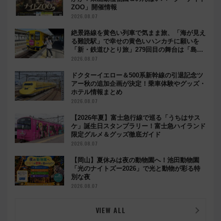
ZOO」開催情報
2026.08.07
絶景路線を黄色い列車で気まま旅、「海が見え
る難読駅」で幸せの黄色いハンカチに願いを
「新・鉄道ひとり旅」279回目の舞台は「島原
鉄道」
2026.08.07
ドクターイエロー＆500系新幹線の引退記念ツ
アー秋の追加企画が決定！乗車体験やグッズ・
ホテル情報まとめ
2026.08.07
【2026年夏】富士急行線で巡る「うちはサス
ケ」誕生日スタンプラリー！富士急ハイランド
限定グルメ＆グッズ徹底ガイド
2026.08.07
【岡山】夏休みは夜の動物園へ！池田動物園
「光のナイトズー2026」で光と動物が彩る特
別な夜
2026.08.07
VIEW ALL