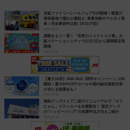
京阪ファミリーレールフェア5/24開催！寝屋川
車両基地で憧れの運転士･車掌体験やマルタイ乗
車！完全事前申込制【4/10〆切】
2026.04.03
感動をもう一度！「世界のミャクミャク展」大
阪ステーションシティで12月1日から期間限定再
開催
2025.11.28
【最大16倍】ANA Mall 3周年キャンペーン 1/26
開始！最大84%OFFセールや国内線往復航空券
が当たる抽選会も！
2026.01.23
相鉄グッズストア二俣川リニューアルで「そう
にゃん」ステッカーを先着配布！ 限定グッズ
の”ハッピーバッグ”の抽選申込方法もご紹介
2025.09.08