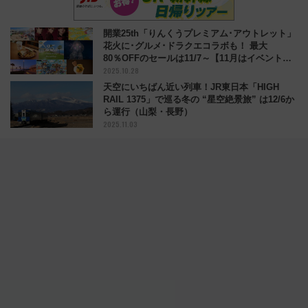
開業25th「りんくうプレミアム･アウトレット」
花火に･グルメ･ドラクエコラボも！ 最大
80％OFFのセールは11/7～【11月はイベント満
2025.10.28
載】
天空にいちばん近い列車！JR東日本「HIGH
RAIL 1375」で巡る冬の “星空絶景旅” は12/6か
ら運行（山梨・長野）
2025.11.03