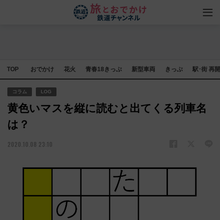
TOP
おでかけ
花火
青春18きっぷ
新型車両
きっぷ
駅･街 再
コラム
LOG
黄色いマスを縦に読むと出てくる列車名
は？
2020.10.08 23:10