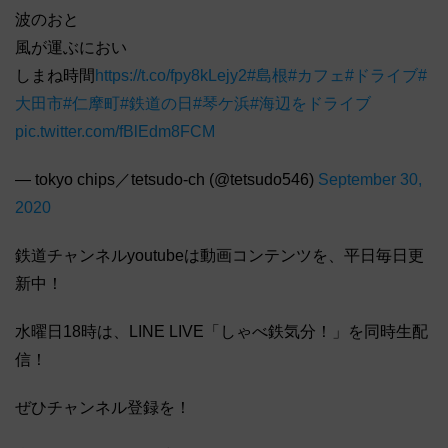
波のおと
風が運ぶにおい
しまね時間
https://t.co/fpy8kLejy2
#島根
#カフェ
#ドライブ
#
大田市
#仁摩町
#鉄道の日
#琴ケ浜
#海辺をドライブ
pic.twitter.com/fBlEdm8FCM
— tokyo chips／tetsudo-ch (@tetsudo546)
September 30,
2020
鉄道チャンネルyoutubeは動画コンテンツを、平日毎日更
新中！
水曜日18時は、LINE LIVE「しゃべ鉄気分！」を同時生配
信！
ぜひチャンネル登録を！