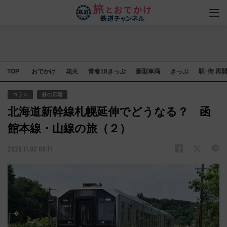
TOP
おでかけ
花火
青春18きっぷ
新型車両
きっぷ
駅･街 再
コラム
鉄の広場
北海道新幹線札幌延伸でどうなる？ 函
館本線・山線の旅（２）
2020.11.02 09:11