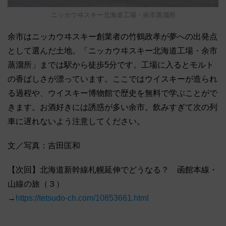
ニッカウヰスキー北海道工場・余市蒸溜所
余市はニッカウヰスキー創業者の竹鶴政孝が夢への出発点
として選んだ土地。「ニッカウヰスキー北海道工場・余市
蒸溜所」までは駅から徒歩5分です。工場に入るとモルト
の香ばしさが漂っています。ここではウイスキーが造られ
る過程や、ウイスキー博物館で歴史を無料で学ぶことがで
きます。お酒好きには誘惑が多い余市。飲みすぎて次の列
車に遅れないよう注意してください。
文／写真：吉田匡和
【次回】北海道新幹線札幌延伸でどうなる？ 函館本線・
山線の旅（３）
→
https://tetsudo-ch.com/10853661.html