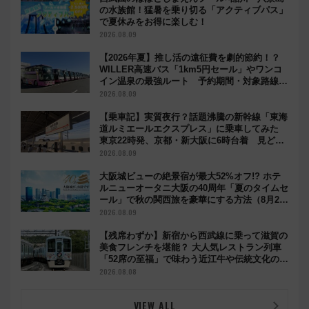
の水族館！猛暑を乗り切る「アクティブパス」
で夏休みをお得に楽しむ！
2026.08.09
【2026年夏】推し活の遠征費を劇的節約！？
WILLER高速バス「1km5円セール」やワンコ
イン温泉の最強ルート 予約期間・対象路線ま
とめ
2026.08.09
【乗車記】実質夜行？話題沸騰の新幹線「東海
道ルミエールエクスプレス」に乗車してみた
東京22時発、京都・新大阪に6時台着 見どこ
ろは岐阜羽島の素晴らし過ぎる朝
2026.08.09
大阪城ビューの絶景宿が最大52%オフ!? ホテ
ルニューオータニ大阪の40周年「夏のタイムセ
ール」で秋の関西旅を豪華にする方法（8月20
日まで！）
2026.08.09
【残席わずか】新宿から西武線に乗って滋賀の
美食フレンチを堪能？ 大人気レストラン列車
「52席の至福」で味わう近江牛や伝統文化の特
別コラボ
2026.08.08
VIEW ALL