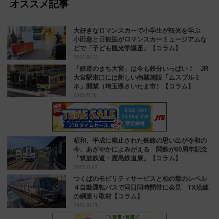
オススメ記事
大好きなロマンスカーで小学生が観光を学ぶ
小田急と日観振がロマンスカーミュージアムな
どで「子ども観光学講座」【コラム】
2026.01.31
「鉄道のまち大宮」は今も鉄分いっぱい！ JR
大宮駅東口には新しい商業施設「ムスブルミ
ネ」開業（埼玉県さいたま市）【コラム】
2025.11.15
昭和、平成に廃止された鉄路の思い出が令和の
今、あざやかによみがえる 関鉄が60周年記念
「筑波鉄道・鹿島鉄道展」【コラム】
2025.11.02
つくばのモビリティサービスと柏の葉のレベル
４自動運転バスで同日同時間帯に会見 TX沿線
の綱渡り取材【コラム】
2026.01.17