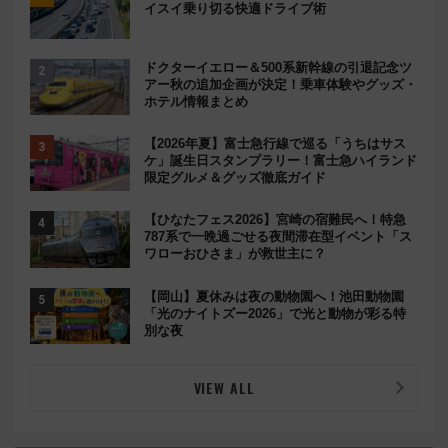
イスイ乗り切る快適ドライブ術
ドクターイエロー＆500系新幹線の引退記念ツ
アー秋の追加企画が決定！乗車体験やグッズ・
ホテル情報まとめ
【2026年夏】富士急行線で巡る「うちはサス
ケ」誕生日スタンプラリー！富士急ハイランド
限定グルメ＆グッズ徹底ガイド
【ひなたフェス2026】宮崎の宿難民へ！特急
787系で一晩過ごせる夜間滞在型イベント「ス
ワローおひさま」が救世主に？
【岡山】夏休みは夜の動物園へ！池田動物園
「光のナイトズー2026」で光と動物が彩る特
別な夜
VIEW ALL