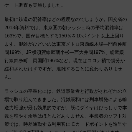
ケート調査も実施しました。
最初に鉄道の混雑率はどの程度なのでしょうか。国交省の
2018年資料では、東京圏の朝ラッシュ時の平均混雑率は
163%で、国が目標とする150％を10ポイント以上上回り
ます。混雑がひどいのは東京メトロ東西線木場―門前仲町
間199%、JR横須賀線武蔵小杉―西大井間197%、総武緩
行線錦糸町―両国間196%など。現在はコロナ禍で幾分か
緩和されたはずですが、混雑することに変わりありませ
ん。
ラッシュの平準化には、鉄道事業者と行政がそれぞれの立
場で取り組んできました。混雑緩和には列車増発による輸
送力増強が最も効果的ですが、既にダイヤはびっしりで本
数を増やす余地はほとんどありません。事業者のソフト対
策では、時差通勤する利用客にICカードポイントを進呈す