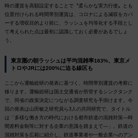
時の運賃を高額設定することで〝柔らかな実力行使〟とも
位置付けられる時間帯別運賃は、コロナによる減収をカバ
ーする増収目的より前に、ラッシュを均等化する手段とし
て考えられた点は最初に認識しておく必要があるでしょ
う。
東京圏の朝ラッシュは平均混雑率163%、東京メ
トロやJRには200%に迫る線区も
ここから運輸総研の発表に基づく、時間帯別運賃の考察に
移ります。運輸総研は国土交通省が所管するシンクタンク
で、同省の政策決定につながる調査研究を手掛けます。今
回の発表は山田敏之研究員ら3人の共同研究で、タイトル
は「多様な働き方の時代における都市鉄道の混雑対策―時
間差料金制等に対する企業の意識を踏まえて―」。鉄道の
混雑対策を広範に紹介し、鉄道事業者や一般企業へのアン