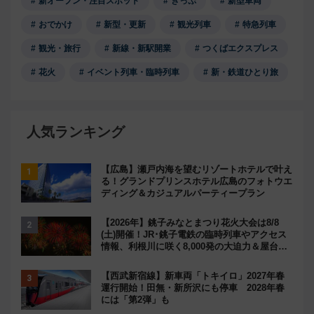
新オープン・注目スポット
きっぷ
新型車両
おでかけ
新型・更新
観光列車
特急列車
観光・旅行
新線・新駅開業
つくばエクスプレス
花火
イベント列車・臨時列車
新・鉄道ひとり旅
人気ランキング
【広島】瀬戸内海を望むリゾートホテルで叶え
る！グランドプリンスホテル広島のフォトウエ
ディング＆カジュアルパーティープラン
【2026年】銚子みなとまつり花火大会は8/8
(土)開催！JR･銚子電鉄の臨時列車やアクセス
情報、利根川に咲く8,000発の大迫力＆屋台を
満喫
【西武新宿線】新車両「トキイロ」2027年春
運行開始！田無・新所沢にも停車 2028年春
には「第2弾」も