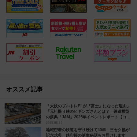
オススメ記事
「大鉄のブルトレELが『富士』になった理由」
「元祖撮り鉄のヒギンズさんとは？」鉄道模型
の祭典「JAM」2025年イベントレポート【コラ
2025.08.30
ム】
地域密着の鉄道を守り続けて40年 三セク協が
記念式典 鉄印帳の誕生秘話もお届けします