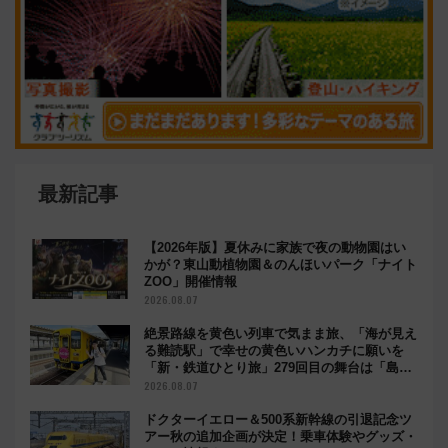
最新記事
【2026年版】夏休みに家族で夜の動物園はい
かが？東山動植物園＆のんほいパーク「ナイト
ZOO」開催情報
2026.08.07
絶景路線を黄色い列車で気まま旅、「海が見え
る難読駅」で幸せの黄色いハンカチに願いを
「新・鉄道ひとり旅」279回目の舞台は「島原
鉄道」
2026.08.07
ドクターイエロー＆500系新幹線の引退記念ツ
アー秋の追加企画が決定！乗車体験やグッズ・