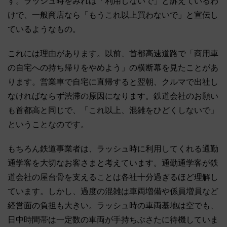
す。ラッシュ時をみれば「利用しないで」と訴えているわ
けで、一般商店なら「もうこれ以上買わないで」と宣伝し
ているようなもの。
これには理由があります。以前、首都高速道路で「商用車
の自宅への持ち帰りをやめよう」の横断幕を見たことがあ
ります。営業車で自宅に直帰すると翌朝、クルマで出社し
なければならず渋滞の原因になります。鉄道会社のお願い
も首都高と同じで、「これ以上、混雑をひどくしないで」
ということなのです。
もちろん鉄道事業者は、ラッシュ時に利用してくれる通勤
通学客を大切なお客さまと考えています。通勤通学客が鉄
道会社の屋台骨を支えることは各社十分過ぎるほど理解し
ています。しかし、過度の混雑は車両増備や係員増員など
経営面の負担も大きい。ラッシュ時の車両基地は空でも、
日中時間帯は一定数の車両が手持ちぶさたに待機していま