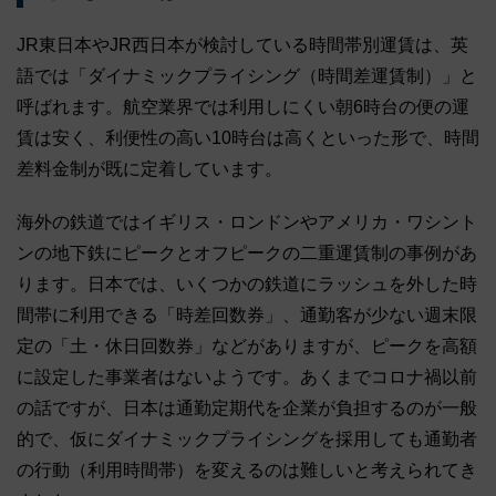
JR東日本やJR西日本が検討している時間帯別運賃は、英
語では「ダイナミックプライシング（時間差運賃制）」と
呼ばれます。航空業界では利用しにくい朝6時台の便の運
賃は安く、利便性の高い10時台は高くといった形で、時間
差料金制が既に定着しています。
海外の鉄道ではイギリス・ロンドンやアメリカ・ワシント
ンの地下鉄にピークとオフピークの二重運賃制の事例があ
ります。日本では、いくつかの鉄道にラッシュを外した時
間帯に利用できる「時差回数券」、通勤客が少ない週末限
定の「土・休日回数券」などがありますが、ピークを高額
に設定した事業者はないようです。あくまでコロナ禍以前
の話ですが、日本は通勤定期代を企業が負担するのが一般
的で、仮にダイナミックプライシングを採用しても通勤者
の行動（利用時間帯）を変えるのは難しいと考えられてき