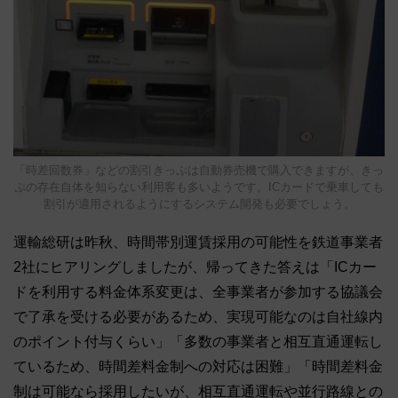
「時差回数券」などの割引きっぷは自動券売機で購入できますが、きっ
ぷの存在自体を知らない利用客も多いようです。ICカードで乗車しても
割引が適用されるようにするシステム開発も必要でしょう。
運輸総研は昨秋、時間帯別運賃採用の可能性を鉄道事業者
2社にヒアリングしましたが、帰ってきた答えは「ICカー
ドを利用する料金体系変更は、全事業者が参加する協議会
で了承を受ける必要があるため、実現可能なのは自社線内
のポイント付与くらい」「多数の事業者と相互直通運転し
ているため、時間差料金制への対応は困難」「時間差料金
制は可能なら採用したいが、相互直通運転や並行路線との