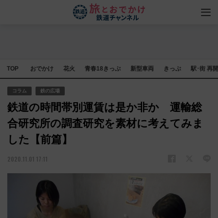
TOP
おでかけ
花火
青春18きっぷ
新型車両
きっぷ
駅･街 再
コラム
鉄の広場
鉄道の時間帯別運賃は是か非か 運輸総
合研究所の調査研究を素材に考えてみま
した【前篇】
2020.11.01 17:11