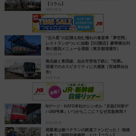
【コラム】
2025.09.13
“北斗星”の記憶を刻む憧れの食堂車「夢空間」
レストランがついに始動【5/2開店】豪華寝台列
車の復刻メニューを堪能（東京都清瀬市）
2026.04.06
南北線と東西線、仙台市営地下鉄に〝完乗〟
現場でのホスピタリティに大感激（宮城県仙台
市）
2025.11.01
Nゲージ・KATO本社のシンボル「京急230形デ
ハ268号車」いつからここに？なぜ京急車両？
2025.08.31
発案者は超ベテランの鉄道ファンだった！ 地域
を救う「病院列車構想」とは【コラム】