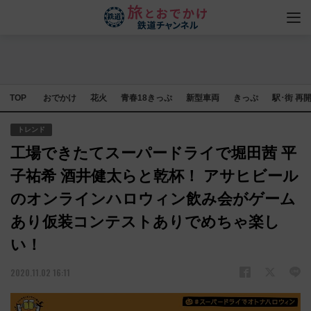
TOP
おでかけ
花火
青春18きっぷ
新型車両
きっぷ
駅･街 再
トレンド
工場できたてスーパードライで堀田茜 平
子祐希 酒井健太らと乾杯！ アサヒビール
のオンラインハロウィン飲み会がゲーム
あり仮装コンテストありでめちゃ楽し
い！
2020.11.02 16:11