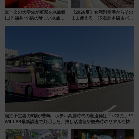
無一文の大学生が町家を水族館
【2026夏】女満別空港からその
に!? 福井･小浜の珍しい水族
まま使える！JR石北本線＆バス
館、世界に一つだけの塗り箸制
乗り放題「北見・網走周遊フリ
作体験、鯖街道の御食国など 小
ーパス」でおトクに道東観光
浜観光レポ 第2弾
（8/3発売）
宿泊予定者の9割が悲鳴…ホテル高騰時代の最適解は「バス泊」!?
WILLER最新調査で判明した、推し活遠征や観光時のリアルな懐事
情