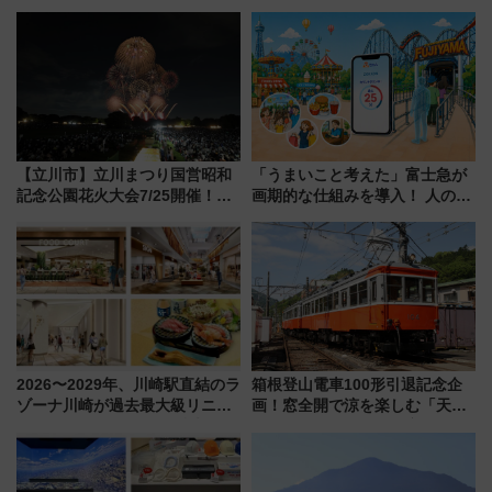
【立川市】立川まつり国営昭和
「うまいこと考えた」富士急が
記念公園花火大会7/25開催！
画期的な仕組みを導入！ 人のか
5000発の花火が夜を彩る 今年は
わりにスマホが並ぶ「分身く
混雑に要注意、その理由は
ん」始動
2026〜2029年、川崎駅直結のラ
箱根登山電車100形引退記念企
ゾーナ川崎が過去最大級リニュ
画！窓全開で涼を楽しむ「天然
ーアル！ フードコート拡大など
クーラー体験号」と限定鉄コレ
「いつから何が変わるか」徹底
発売
解説！