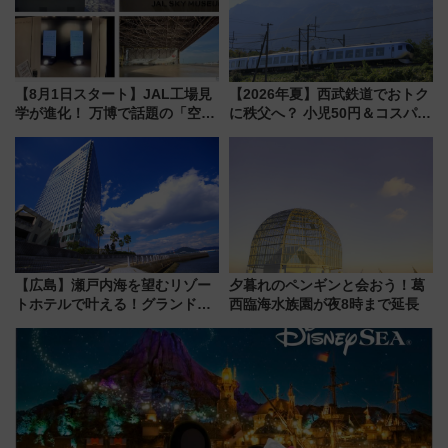
【8月1日スタート】JAL工場見
【2026年夏】西武鉄道でおトク
学が進化！ 万博で話題の「空飛
に秩父へ？ 小児50円＆コスパ最
ぶクルマ」体験が常設化!? 期間
強きっぷで「安・近・短」な家
限定の歴代制服仮想試着体験も
族旅行！ 深夜の正丸トンネル探
レポート
検や特急ラビューも
【広島】瀬戸内海を望むリゾー
夕暮れのペンギンと会おう！葛
トホテルで叶える！グランドプ
西臨海水族園が夜8時まで延長
リンスホテル広島のフォトウエ
ディング＆カジュアルパーティ
ープラン