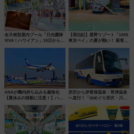
全天候型屋内プール「日光霧降
【宿泊記】星野リゾート「1955
VIVA！ハワイアン」18日から営
東京ベイ」の夏が熱い！ 新客室
業開始 小さなお子様連れのフ
「50sスターダムルーム」とア
ァミリーから大人まで幅広い世
メリカングルメ＆絶品スイーツ
代が一日中楽しる夏のリゾート
を満喫（千葉県浦安市）
を楽しんで
ANAが機内持ち込みを厳格化
所沢から伊香保温泉・草津温泉
【夏休みの移動に注意！】ハン
へ直行！「ゆめぐり所沢・川越
ドバッグやPCケースも対象の
号」で群馬の温泉旅をもっと気
「身の回り品」新サイズ制限
軽に 運行ダイヤ・運賃を解説
(40×30×20cm)おさらい