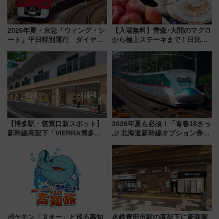
2026年夏・京急「ウィング・シ
【入場無料】青森･大間のマグロ
ート」平日特別運行 ダイヤ・
から極上ステーキまで！日比谷
乗車方法を解説！2階建てバスや
公園で「んめぇ青森フェス」と
三浦海岸を堪能できるお出かけ
人気フードフェス「肉祭」が同
プランもご紹介
時開催に！
【博多駅・筑紫口新スポット】
2026年夏も必須！「青春18きっ
新幹線高架下「VIERRA博多テ
ぷ 北海道新幹線オプション券」
ラス」が9/18開業！九州初出店
自動改札対応ルールと途中下車
など注目の全6店舗 「博多活憩
の罠
通り」も一新
ポケモン「ヌオー」と巡る高知
名鉄豊田市駅の高架下に新商業