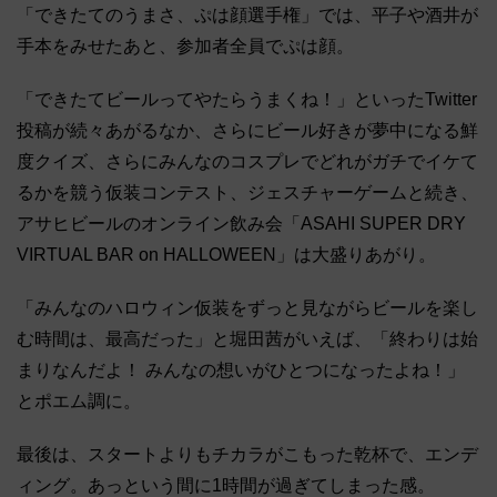
「できたてのうまさ、ぷは顔選手権」では、平子や酒井が
手本をみせたあと、参加者全員でぷは顔。
「できたてビールってやたらうまくね！」といったTwitter
投稿が続々あがるなか、さらにビール好きが夢中になる鮮
度クイズ、さらにみんなのコスプレでどれがガチでイケて
るかを競う仮装コンテスト、ジェスチャーゲームと続き、
アサヒビールのオンライン飲み会「ASAHI SUPER DRY
VIRTUAL BAR on HALLOWEEN」は大盛りあがり。
「みんなのハロウィン仮装をずっと見ながらビールを楽し
む時間は、最高だった」と堀田茜がいえば、「終わりは始
まりなんだよ！ みんなの想いがひとつになったよね！」
とポエム調に。
最後は、スタートよりもチカラがこもった乾杯で、エンデ
ィング。あっという間に1時間が過ぎてしまった感。