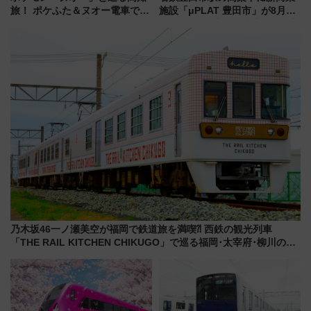
旅！ ポケふた＆ヌオー電車で楽
施設「μPLAT 豊田市」が8月26
しむ鉄道スタンプラリーで土佐
日開業！全8店舗が出店し街の新
路の絶景と絶品グルメを満喫！
たな玄関口へ
（7月18日スタート）
乃木坂46一ノ瀬美空が福岡で鉄道旅を満喫⁈ 西鉄の観光列車
「THE RAIL KITCHEN CHIKUGO」で巡る福岡･太宰府･柳川の
旅！YouTubeが公開に