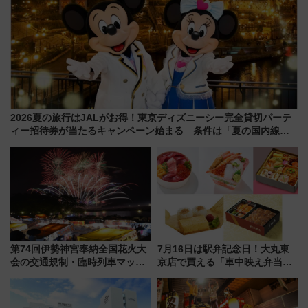
2026夏の旅行はJALがお得！東京ディズニーシー完全貸切パーテ
ィー招待券が当たるキャンペーン始まる 条件は「夏の国内線に2
回搭乗」
第74回伊勢神宮奉納全国花火大
7月16日は駅弁記念日！大丸東
会の交通規制・臨時列車マッ
京店で買える「車中映え弁当」
プ！JR東海・近鉄で快適にアク
フェア【2026年夏】
セス