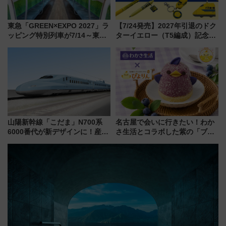
東急「GREEN×EXPO 2027」ラ
【7/24発売】2027年引退のドク
ッピング特別列車が7/14～東
ターイエロー（T5編成）記念グ
横・田園都市・目黒線でデビュ
ッズ7種が登場！ 新幹線車内放
ー！ 注目の編成やデザインまと
送の目覚まし時計など通販・販
め
売店舗まとめ
山陽新幹線「こだま」N700系
名古屋で会いに行きたい！わか
6000番代が新デザインに！産学
さ生活とコラボした紫の「ブル
連携で描く瀬戸内の波模様 運
ーベリーぴよりん」期間限定販
用は今冬から
売