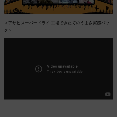
＜アサヒスーパードライ 工場できたてのうまさ実感パッ
ク＞