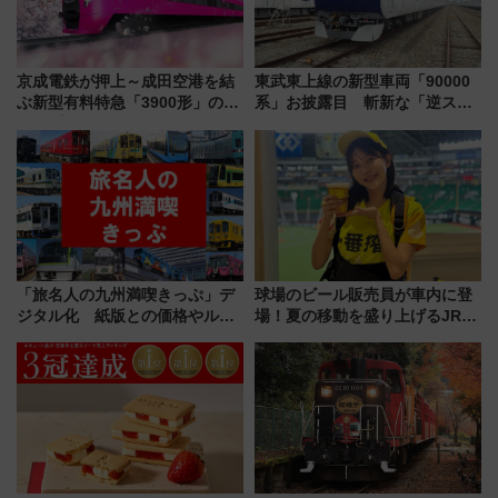
京成電鉄が押上～成田空港を結
東武東上線の新型車両「90000
ぶ新型有料特急「3900形」のコ
系」お披露目 斬新な「逆スラ
ンセプト・デザイン公開 愛称
ント式」の先頭形状と明るく開
募集も実施
放的な車内空間に注目、デビュ
ーは9月
「旅名人の九州満喫きっぷ」デ
球場のビール販売員が車内に登
ジタル化 紙版との価格やルー
場！夏の移動を盛り上げるJR九
ルの違いを解説
州「ビール新幹線」7月31日・8
月7日限定 ソフトバンクホーク
スとコラボ