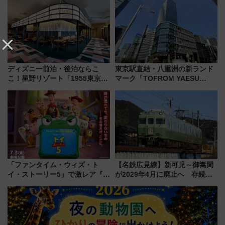
杯……工場直送生ビールや島グ
年祭にそうにゃん＆DB.スター
ルメが美味い
マンが登場
ディズニー前泊・後泊ならこ
東京駅直結・八重洲の新ランド
こ！星野リゾート「1955東京ベ
マーク「TOFROM YAESU
イ」が子連れや夕食難民を救う5
TOWER」9/10開業！ 雨に濡れ
つの理由 無料バス＆24時間サー
ないバスターミナル直結でスキ
ビスで混雑回避
マ時間が充実
「ファンタイム・ウィズ・ト
【名鉄広見線】新可児～御嵩間
イ・ストーリー5」で激レア『ロ
が2029年4月に廃止へ 存続協
ルカナ』カードをゲット！最新
議終了で100年の歴史に幕
デコレーションも徹底解説