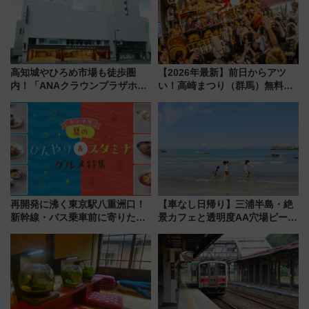
高知城やひろめ市場も徒歩圏
【2026年最新】前日からアツ
内！「ANAクラウンプラザホテ
い！高崎まつり（群馬）無料観
ル高知」が8月開業
覧エリアから初開催100人みこ
しまで
再開発に沸く東京駅八重洲口！
【車なし日帰り】三浦半島・絶
新幹線・バス乗車前に寄りたい
景カフェと透明度AA穴場ビーチ
「ヤエチカ」2026年夏の「ひん
を巡る！ おトクな電車きっぷ活
やり＆スタミナグルメ」6選【新
用してストレスフリー旅へ行こ
店舗も！】
う！