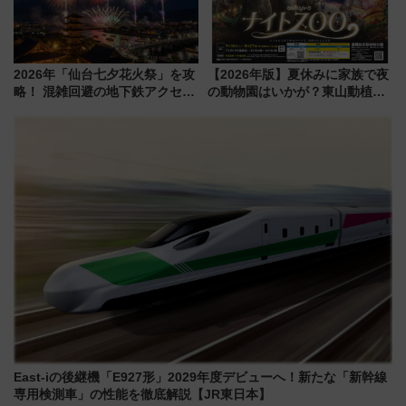
2026年「仙台七夕花火祭」を攻
【2026年版】夏休みに家族で夜
略！ 混雑回避の地下鉄アクセス
の動物園はいかが？東山動植物
からまだ買える有料席情報、花
園＆のんほいパーク「ナイト
火前に楽しむ仙台観光ルートま
ZOO」開催情報
で解説！
East-iの後継機「E927形」2029年度デビューへ！新たな「新幹線
専用検測車」の性能を徹底解説【JR東日本】