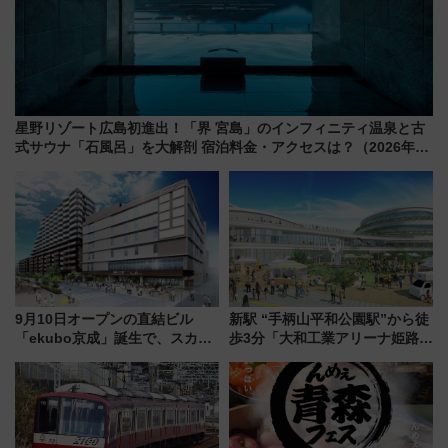
星野リゾート広島初進出！「界 宮島」のインフィニティ温泉と古
式サウナ「石風呂」を大解剖 宿泊料金・アクセスは？（2026年7
月23日開業）
9月10日オープンの直結ビル
新駅 “手柄山平和公園駅”から徒
「ekubo京成」誕生で、スカイ
歩3分「大和工業アリーナ姫路」
ライナーも停まる巨大ハブ駅・
10月開業！Novelbright公演 や
新鎌ヶ谷はどう変わる？ 全テナ
大相撲巡業など 豪華イベントと
ント情報も公開！
アクセス