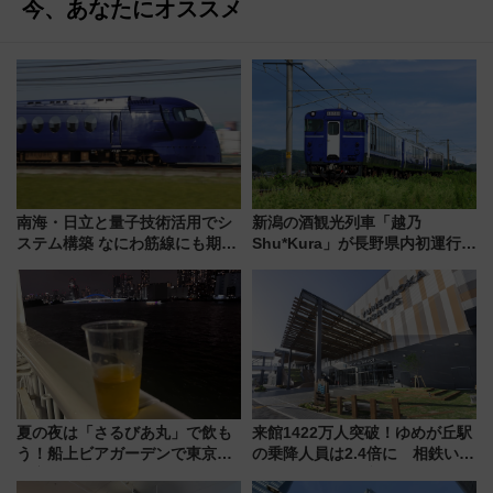
今、あなたにオススメ
南海・日立と量子技術活用でシ
新潟の酒観光列車「越乃
ステム構築 なにわ筋線にも期待
Shu*Kura」が長野県内初運行！
乗務員・車両計画作業を短縮へ
地酒と食を味わう信州プレDC特
別企画
夏の夜は「さるびあ丸」で飲も
来館1422万人突破！ゆめが丘駅
う！船上ビアガーデンで東京湾
の乗降人員は2.4倍に 相鉄いず
の夜景を眺めながら軽く一
み野線「ゆめが丘ソラトス」2周