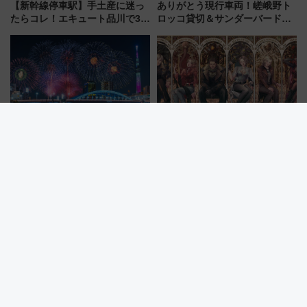
【新幹線停車駅】手土産に迷っ
ありがとう現行車両！嵯峨野ト
たらコレ！エキュート品川で3年
ロッコ貸切＆サンダーバードレ
連続売上1位を獲得した定番手土
ストランで語り合う秋の京都
産スイーツとは？
斉藤雪乃＆福原トシヒロと行
く！9月13日「京都の鉄道満喫
ツアー」開催
隅田川花火大会「大混雑」を回
【USJ】R-15指定の極限恐怖！
避する3つの鉄則！銀座線96本
新アトラクション「『バイオハ
増発･浅草線臨時ダイヤ･スカイ
ザード レクイエム』 ザ・ダイ
ツリー駅の規制まとめ 7/25開催
ブ」今秋登場 ―予測不能の恐
（2026年）
怖に泣き叫べ―