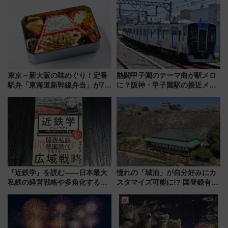
から本格着工、延長4.8km整備
潟・長野・庄内へ
事業の全貌
東京～新大阪の味めぐり！定番
熱闘甲子園のテーマ曲が駅メロ
駅弁「東海道新幹線弁当」が7月
に？阪神・甲子園駅の接近メロ
21日にリニューアル発売
ディがVaundy「かげろう」×向
谷実アレンジの特別仕様へ、8月
5日始発から
『近鉄学』を読む――日本最大
憧れの「城泊」が自分好みにカ
私鉄の経営戦略や多角化する事
スタマイズ可能に!? 国登録有形
業の根底にある考えを浮き彫り
文化財・丸亀城「延寿閣別館」
にする一冊
にオーダーメイド型の宿泊プラ
ンが誕生！