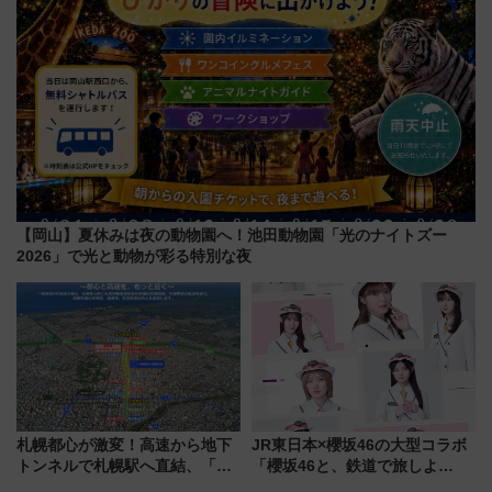
【岡山】夏休みは夜の動物園へ！池田動物園「光のナイトズー
2026」で光と動物が彩る特別な夜
札幌都心が激変！高速から地下
JR東日本×櫻坂46の大型コラボ
トンネルで札幌駅へ直結、「創
「櫻坂46と、鉄道で旅しよ
成川通都心アクセス道路」が7月
う。」が7月20日より始動！新