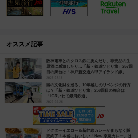
オススメ記事
阪神電車とのクロス鉄に挑んだり、非売品の生
原酒に感激したり…「新・鉄道ひとり旅」267回
目の舞台は「神戸新交通六甲アイランド線」
2026.02.13
国の文化財を巡る、10年越しのリベンジの行方
は？「新・鉄道ひとり旅」258回目の舞台は
「IGRいわて銀河鉄道」
2025.09.26
ドクターイエロー＆新幹線カレーがまもなく販
売終了！本当においしい「New 京急カレー」は