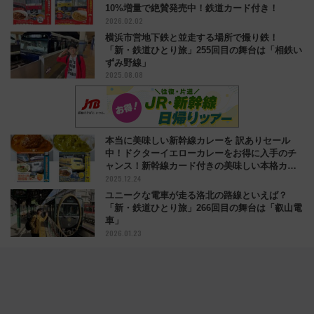
10%増量で絶賛発売中！鉄道カード付き！
2026.02.02
横浜市営地下鉄と並走する場所で撮り鉄！
「新・鉄道ひとり旅」255回目の舞台は「相鉄い
ずみ野線」
2025.08.08
本当に美味しい新幹線カレーを 訳ありセール
中！ドクターイエローカレーをお得に入手のチ
ャンス！新幹線カード付きの美味しい本格カレ
2025.12.24
ー
ユニークな電車が走る洛北の路線といえば？
「新・鉄道ひとり旅」266回目の舞台は「叡山電
車」
2026.01.23