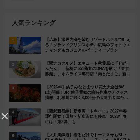
人気ランキング
【広島】瀬戸内海を望むリゾートホテルで叶え
る！グランドプリンスホテル広島のフォトウエ
ディング＆カジュアルパーティープラン
【駅ナカグルメ】エキュート秋葉原に「T’sた
んたん」 新橋に551蓬莱のDNAを継ぐ「東京
豚饅」、オムライス専門店「肉とたまご」新グ
ルメ続々登場！【2026年8月】
【2026年】銚子みなとまつり花火大会は8/8
(土)開催！JR･銚子電鉄の臨時列車やアクセス
情報、利根川に咲く8,000発の大迫力＆屋台を
満喫
【西武新宿線】新車両「トキイロ」2027年春
運行開始！田無・新所沢にも停車 2028年春
には「第2弾」も
【大井川鐵道】着るだけでトーマス号もSL・