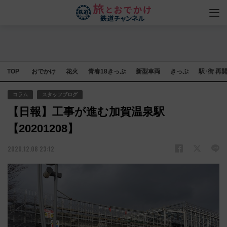
TOP
おでかけ
花火
青春18きっぷ
新型車両
きっぷ
駅･街 再
コラム
スタッフブログ
【日報】工事が進む加賀温泉駅
【20201208】
2020.12.08 23:12