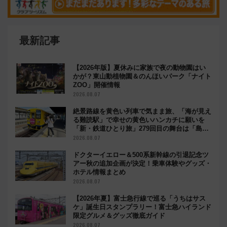
最新記事
【2026年版】夏休みに家族で夜の動物園はい
かが？東山動植物園＆のんほいパーク「ナイト
ZOO」開催情報
2026.08.07
絶景路線を黄色い列車で気まま旅、「海が見え
る難読駅」で幸せの黄色いハンカチに願いを
「新・鉄道ひとり旅」279回目の舞台は「島原
鉄道」
2026.08.07
ドクターイエロー＆500系新幹線の引退記念ツ
アー秋の追加企画が決定！乗車体験やグッズ・
ホテル情報まとめ
2026.08.07
【2026年夏】富士急行線で巡る「うちはサス
ケ」誕生日スタンプラリー！富士急ハイランド
限定グルメ＆グッズ徹底ガイド
2026.08.07