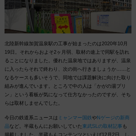
北陸新幹線加賀温泉駅の工事が始まったのは2020年10月
19日。それからおよそ2ヶ月弱、取材の途上で同駅を訪れ
ることになりました。優れた温泉地ではありますが、温泉
に入ったらそれで終わり、次の街へ行きましょうか……と
なるケースも多いそうで、同地では課題解決に向けた取り
組みが進んでいます。ところで中の人は「かがの湯プリ
ン」という看板が気になって仕方なかったのですが、そち
らは取材しませんでした。
今日の鉄道系ニュースは
ミャンマー国鉄
や
Nゲージの新商
品
など。半蔵もんにお願いしていた
東武SLの取材記事
も
掲載しました。半蔵もんコンテンツといえば12月2日、し