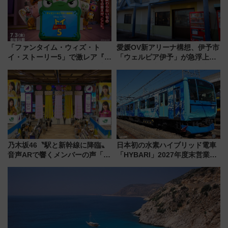
「ファンタイム・ウィズ・ト
愛媛OV新アリーナ構想、伊予市
イ・ストーリー5」で激レア『ロ
「ウェルピア伊予」が急浮上！
ルカナ』カードをゲット！最新
サイボウズ青野社長の参加表明
デコレーションも徹底解説
で探る鉄道アクセスの未来
乃木坂46〝駅と新幹線に降臨〟
日本初の水素ハイブリッド電車
音声ARで響くメンバーの声「真
「HYBARI」2027年度末営業運
夏の全国ツアー2026」
転へ 鉄道・発電・まちづくり
で水素利活用が加速