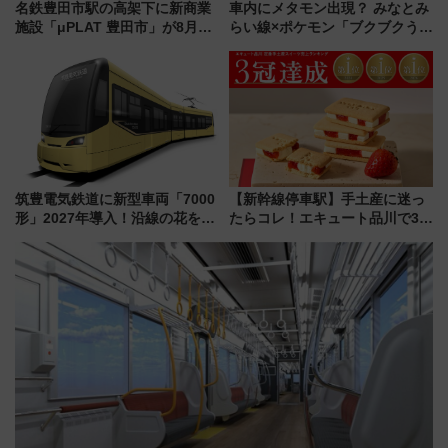
名鉄豊田市駅の高架下に新商業
車内にメタモン出現？ みなとみ
施設「μPLAT 豊田市」が8月26
らい線×ポケモン「ブクブクうみ
日開業！全8店舗が出店し街の新
ぞこの街」ラッピング電車が運
たな玄関口へ
行開始に！ この夏は直通列車で
横浜へ！
筑豊電気鉄道に新型車両「7000
【新幹線停車駅】手土産に迷っ
形」2027年導入！沿線の花をイ
たらコレ！エキュート品川で3年
メージしたイエローを採用 車
連続売上1位を獲得した定番手土
内は落ち着いたゆとりある空間
産スイーツとは？
に