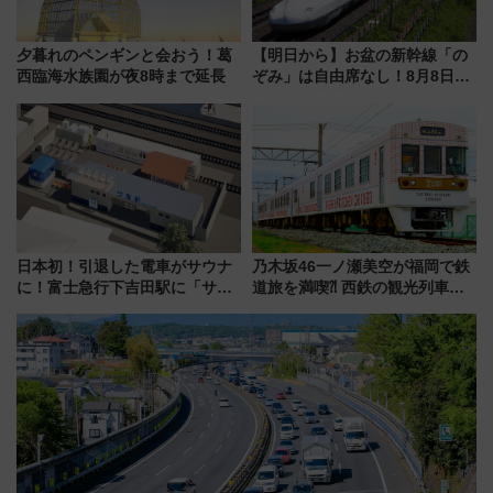
夕暮れのペンギンと会おう！葛
【明日から】お盆の新幹線「の
西臨海水族園が夜8時まで延長
ぞみ」は自由席なし！8月8日午
前はほぼ満席…でも数時間ズラ
せば空きが見つかることも 混
雑避ける「空席」探しのコツ
日本初！引退した電車がサウナ
乃木坂46一ノ瀬美空が福岡で鉄
に！富士急行下吉田駅に「サ電
道旅を満喫⁈ 西鉄の観光列車
（SADEN）」2026年12月開
「THE RAIL KITCHEN
業 行き交う電車の音や振動を
CHIKUGO」で巡る福岡･太宰
感じながら「ととのう」新感覚
府･柳川の旅！YouTubeが公開
に