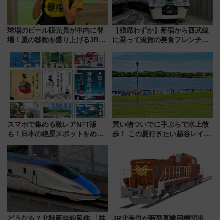
球場のビール販売員が車内に登
【残席わずか】新宿から西武線
場！夏の移動を盛り上げるJR九
に乗って滋賀の美食フレンチを
州「ビール新幹線」7月31日・8
堪能？ 大人気レストラン列車
月7日限定 ソフトバンクホーク
「52席の至福」で味わう近江牛
スとコラボ
や伝統文化の特別コラボ
スマホで集める激レアNFT版
買い物ついでに手ぶらで水上散
も！日本の絶景スポットをめぐ
歩！ この夏行きたい越谷レイク
って集める「索道印(さくどうい
タウンの新たな水辺の憩いエリ
ん)」企画がスタート
ア「LAKESIDE PARK」（埼玉
県越谷市）
どうなる？北陸新幹線延伸 「桂
JR北海道が新型事業用機関車