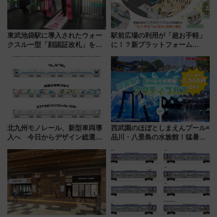
東武池袋駅に導入されたウォー
駅前広場の利用が「超お手軽」
クスルー型「顔認証改札」を見
に！？新プラットフォーム
る 低コストで「顔パス」実装
「HirakeBA」8月3日始動、ス
マホで簡単申請 物販や演奏会な
どに【JR東日本】
北九州モノレール、新型車両導
西武園のほぼとしまえんプール×
入へ 今日からデザイン総選挙
品川・八景島の水族館！猛暑を
始まる
乗り切る「アクティブパス」で
夏休みをお得に楽しむ！