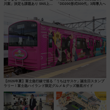
川案」決定も課題あり SNS上の
「DD200形式500代」3両導入へ
声は
【2026年夏】富士急行線で巡る「うちはサスケ」誕生日スタンプ
ラリー！富士急ハイランド限定グルメ＆グッズ徹底ガイド