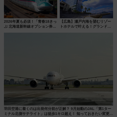
2026年夏も必須！「青春18きっ
【広島】瀬戸内海を望むリゾー
ぷ 北海道新幹線オプション券」
トホテルで叶える！グランドプ
自動改札対応ルールと途中下車
リンスホテル広島のフォトウエ
の罠
ディング＆カジュアルパーティ
ープラン
羽田空港に着くのは出発何分前が正解？ 9月始動のJAL「第1ター
ミナル北側サテライト」は徒歩1キロ超え！ 知っておきたい変更点