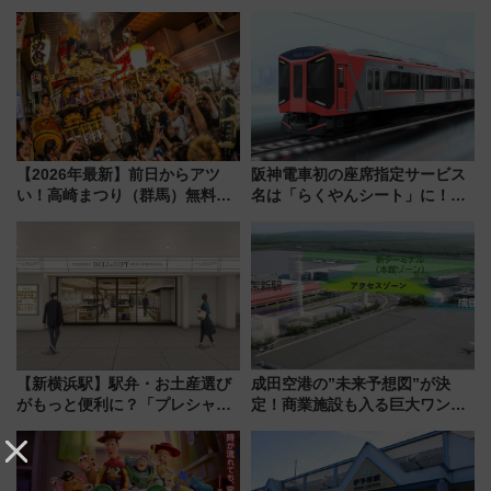
まとめ
【2026年最新】前日からアツ
阪神電車初の座席指定サービス
い！高崎まつり（群馬）無料観
名は「らくやんシート」に！新
覧エリアから初開催100人みこ
型3000系で大阪梅田～山陽姫路
しまで
を快適移動
【新横浜駅】駅弁・お土産選び
成田空港の”未来予想図”が決
がもっと便利に？「プレシャス
定！商業施設も入る巨大ワンタ
デリ＆ギフト新横浜」がオープ
ーミナル、京成の高架新駅整備
ン 場所や営業時間・限定弁当
で新型特急が品川･羽田とを結
を紹介
ぶ！ JR空港駅は2面3線化！