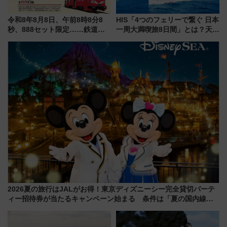
令和8年8月8日、午前8時8分8
HIS「4つのフェリーで繋ぐ 日本
秒、888セット限定……鉄道各
一周大満喫旅8日間」とは？天橋
社の「8・8・8」な記念きっぷ
立・小樽・日光東照宮など全国
たち
の絶景＆限定グルメを網羅！煩
雑な手続きも不要でお手軽に楽
しめるプランが登場
2026夏の旅行はJALがお得！東京ディズニーシー完全貸切パーテ
ィー招待券が当たるキャンペーン始まる 条件は「夏の国内線に2
回搭乗」