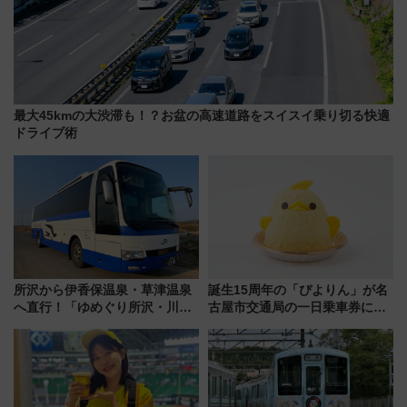
最大45kmの大渋滞も！？お盆の高速道路をスイスイ乗り切る快適
ドライブ術
所沢から伊香保温泉・草津温泉
誕生15周年の「ぴよりん」が名
へ直行！「ゆめぐり所沢・川越
古屋市交通局の一日乗車券に！
号」で群馬の温泉旅をもっと気
東山線では貸切電車も登場【限
軽に 運行ダイヤ・運賃を解説
定1万5000枚】