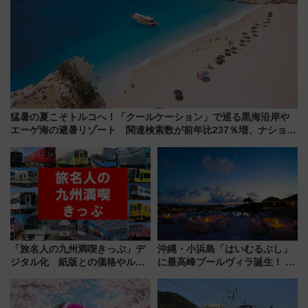
猛暑の夏こそトルコへ！「クールケーション」で巡る黒海沿岸や
エーゲ海の避暑リゾート 関連検索数が前年比237％増、ナショジ
オも認める『2026年に訪れるべき世界の旅先』
「旅名人の九州満喫きっぷ」デ
沖縄・小浜島「はいむるぶし」
ジタル化 紙版との価格やルー
に最高峰プールヴィラ誕生！ 石
ルの違いを解説
垣島から船で向かう究極のご褒
美旅「何もしない贅沢」を体験
してみない？