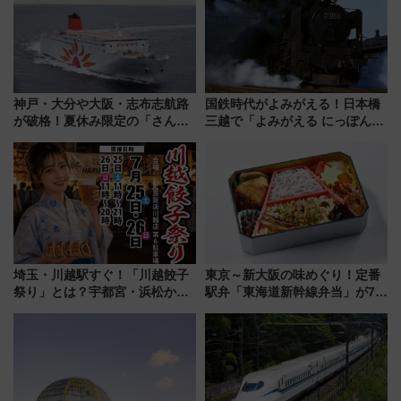
神戸・大分や大阪・志布志航路
国鉄時代がよみがえる！日本橋
が破格！夏休み限定の「さんふ
三越で「よみがえる にっぽんの
らわあスペシャルセール」スタ
鉄道展」7/22-8/3開催、広田尚
ート 夕朝食ビュッフェ付きで
敬の名作写真も、駅弁フェスも
快適な船旅はいかが？
同時開催！
埼玉・川越駅すぐ！「川越餃子
東京～新大阪の味めぐり！定番
祭り」とは？宇都宮・浜松から
駅弁「東海道新幹線弁当」が7月
ご当地和牛まで全国の人気餃子
21日にリニューアル発売
を食べ比べ【7月25日・26日開
催】