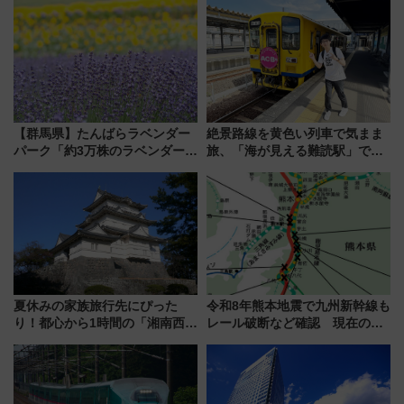
ブ」今秋登場 ―予測不能の恐
会」は8月11日開催！
怖に泣き叫べ―
【群馬県】たんばらラベンダー
絶景路線を黄色い列車で気まま
パーク「約3万株のラベンダー」
旅、「海が見える難読駅」で幸
が見頃！新幹線＆無料送迎バス
せの黄色いハンカチに願いを
で都心から約1時間半で夏の絶景
「新・鉄道ひとり旅」279回目
を！
の舞台は「島原鉄道」
夏休みの家族旅行先にぴった
令和8年熊本地震で九州新幹線も
り！都心から1時間の「湘南西エ
レール破断など確認 現在の運
リア」満喫ガイド 鎌倉・江の
転見合わせ状況と交通網への影
島とは異なる魅力を持つ今夏の
響
注目スポット