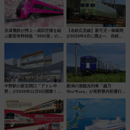
京成電鉄が押上～成田空港を結
【名鉄広見線】新可児～御嵩間
ぶ新型有料特急「3900形」のコ
が2029年4月に廃止へ 存続協
ンセプト・デザイン公開 愛称
議終了で100年の歴史に幕
募集も実施
中野駅の新玄関口「アトレ中
新潟の酒観光列車「越乃
野」が2026年12月9日開業！新
Shu*Kura」が長野県内初運行！
改札直結で屋上BBQも楽しめる
地酒と食を味わう信州プレDC特
注目スポット
別企画