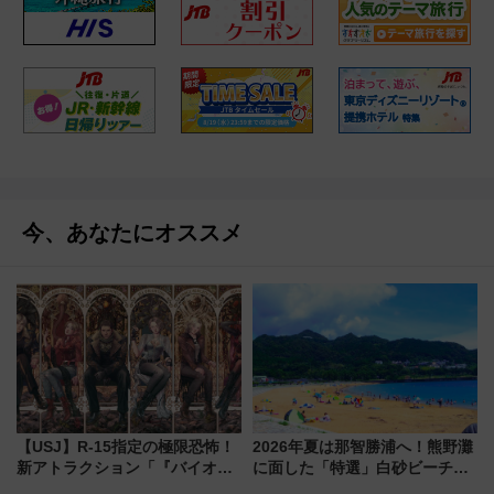
今、あなたにオススメ
【USJ】R-15指定の極限恐怖！
2026年夏は那智勝浦へ！熊野灘
新アトラクション「『バイオハ
に面した「特選」白砂ビーチは
ザード レクイエム』 ザ・ダイ
必見 「第17回那智勝浦町花火大