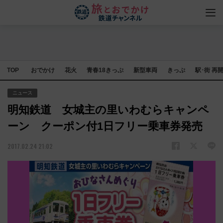
TOP
おでかけ
花火
青春18きっぷ
新型車両
きっぷ
駅･街 再
ニュース
明知鉄道 女城主の里いわむらキャンペ
ーン クーポン付1日フリー乗車券発売
2017.02.24 21:02