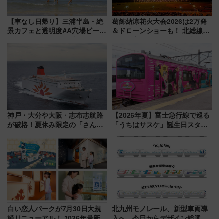
【車なし日帰り】三浦半島・絶
葛飾納涼花火大会2026は2万発
景カフェと透明度AA穴場ビーチ
＆ドローンショーも！ 北総線を
を巡る！ おトクな電車きっぷ活
使った穴場アクセスや臨時列
用してストレスフリー旅へ行こ
車、観覧スポット情報と周辺観
う！
光まとめ（7/28開催）
神戸・大分や大阪・志布志航路
【2026年夏】富士急行線で巡る
が破格！夏休み限定の「さんふ
「うちはサスケ」誕生日スタン
らわあスペシャルセール」スタ
プラリー！富士急ハイランド限
ート 夕朝食ビュッフェ付きで
定グルメ＆グッズ徹底ガイド
快適な船旅はいかが？
白い恋人パークが7月30日大規
北九州モノレール、新型車両導
模リニューアル！ 2026年最新の
入へ 今日からデザイン総選挙