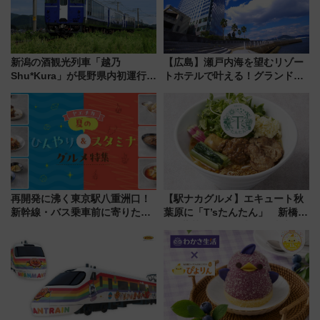
新潟の酒観光列車「越乃
【広島】瀬戸内海を望むリゾー
Shu*Kura」が長野県内初運行！
トホテルで叶える！グランドプ
地酒と食を味わう信州プレDC特
リンスホテル広島のフォトウエ
別企画
ディング＆カジュアルパーティ
ープラン
再開発に沸く東京駅八重洲口！
【駅ナカグルメ】エキュート秋
新幹線・バス乗車前に寄りたい
葉原に「T’sたんたん」 新橋に
「ヤエチカ」2026年夏の「ひん
551蓬莱のDNAを継ぐ「東京豚
やり＆スタミナグルメ」6選【新
饅」、オムライス専門店「肉と
店舗も！】
たまご」新グルメ続々登場！
【2026年8月】