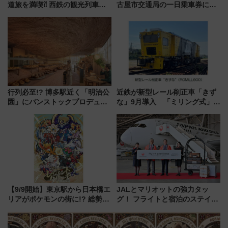
道旅を満喫⁈ 西鉄の観光列車
古屋市交通局の一日乗車券に！
「THE RAIL KITCHEN
東山線では貸切電車も登場【限
CHIKUGO」で巡る福岡･太宰
定1万5000枚】
府･柳川の旅！YouTubeが公開
に
行列必至!? 博多駅近く「明治公
近鉄が新型レール削正車「きず
園」にパンストックプロデュー
な」9月導入 「ミリング式」採
スの新業態『Land Bageri』8/7
用でメンテナンス作業を効率
オープン 秋からはビストロ営業
化！安全性や乗り心地の向上に
も！
貢献するだけでなく、全線区で
活躍するための仕組みも
【9/9開始】東京駅から日本橋エ
JALとマリオットの強力タッ
リアがポケモンの街に!? 総勢
グ！ フライトと宿泊のステイタ
100匹以上が出現「レジェンド
スマッチでFLY ON ポイントや
リサーチ」本格謎解き・グッズ
上級会員資格を効率よく獲得す