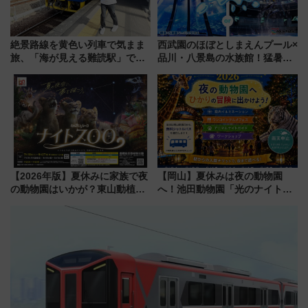
絶景路線を黄色い列車で気まま
西武園のほぼとしまえんプール×
旅、「海が見える難読駅」で幸
品川・八景島の水族館！猛暑を
せの黄色いハンカチに願いを
乗り切る「アクティブパス」で
「新・鉄道ひとり旅」279回目
夏休みをお得に楽しむ！
の舞台は「島原鉄道」
【2026年版】夏休みに家族で夜
【岡山】夏休みは夜の動物園
の動物園はいかが？東山動植物
へ！池田動物園「光のナイトズ
園＆のんほいパーク「ナイト
ー2026」で光と動物が彩る特別
ZOO」開催情報
な夜