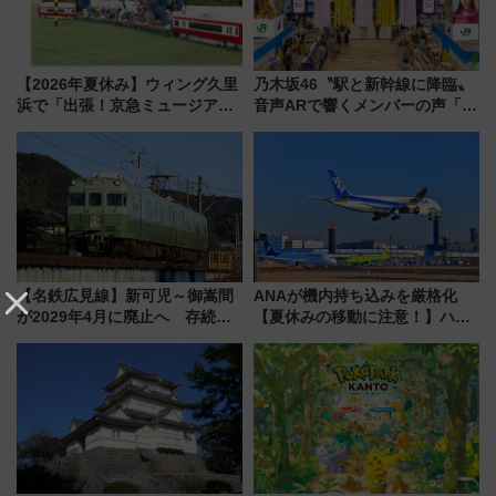
【2026年夏休み】ウィング久里
乃木坂46〝駅と新幹線に降臨〟
浜で「出張！京急ミュージア
音声ARで響くメンバーの声「真
ム」開催！入場無料でスタンプ
夏の全国ツアー2026」
ラリーや子ども制服撮影も
【名鉄広見線】新可児～御嵩間
ANAが機内持ち込みを厳格化
が2029年4月に廃止へ 存続協
【夏休みの移動に注意！】ハン
議終了で100年の歴史に幕
ドバッグやPCケースも対象の
「身の回り品」新サイズ制限
(40×30×20cm)おさらい