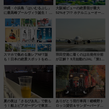
沖縄・小浜島「はいむるぶし」
大阪城ビューの絶景宿が最大
に最高峰プールヴィラ誕生！ 石
52%オフ!? ホテルニューオータ
垣島から船で向かう究極のご褒
ニ大阪の40周年「夏のタイムセ
美旅「何もしない贅沢」を体験
ール」で秋の関西旅を豪華にす
してみない？
る方法（8月20日まで！）
スマホで集める激レアNFT版
羽田空港に着くのは出発何分前
も！日本の絶景スポットをめぐ
が正解？ 9月始動のJAL「第1タ
って集める「索道印(さくどうい
ーミナル北側サテライト」は徒
ん)」企画がスタート
歩1キロ超え！ 知っておきたい
変更点まとめ
夏の夜は「さるびあ丸」で飲も
ありがとう現行車両！嵯峨野ト
う！船上ビアガーデンで東京湾
ロッコ貸切＆サンダーバードレ