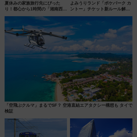
夏休みの家族旅行先にぴった
よみうりランド「ポケパーク カ
り！都心から1時間の「湘南西エ
ントー」チケット新ルール解
リア」満喫ガイド 鎌倉・江の
説！購入制限の緩和と入場時の
島とは異なる魅力を持つ今夏の
本人確認が11月スタート
注目スポット
「空飛ぶクルマ」まるでSF？ 空港直結エアタクシー構想も タイで
検証