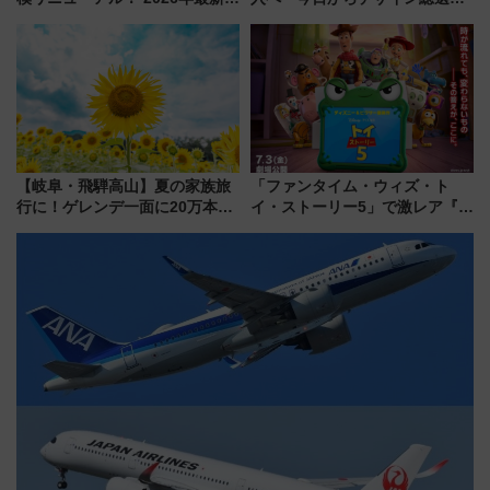
新エリア・工場見学の見どころ
始まる
と料金・アクセスを徹底解説
（札幌市）
【岐阜・飛騨高山】夏の家族旅
「ファンタイム・ウィズ・ト
行に！ゲレンデ一面に20万本の
イ・ストーリー5」で激レア『ロ
ひまわりが咲き誇る「アルコピ
ルカナ』カードをゲット！最新
アひまわり園」開園
デコレーションも徹底解説