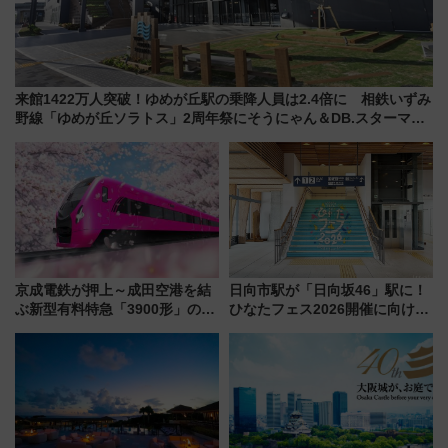
来館1422万人突破！ゆめが丘駅の乗降人員は2.4倍に 相鉄いずみ
野線「ゆめが丘ソラトス」2周年祭にそうにゃん＆DB.スターマン
が登場
京成電鉄が押上～成田空港を結
日向市駅が「日向坂46」駅に！
ぶ新型有料特急「3900形」のコ
ひなたフェス2026開催に向けJR
ンセプト・デザイン公開 愛称
九州が記念きっぷや臨時列車で
募集も実施
全力応援 夜行列車「ドリーム
おひさま号」も走る