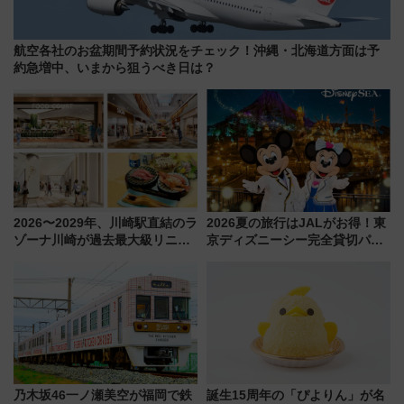
航空各社のお盆期間予約状況をチェック！沖縄・北海道方面は予
約急増中、いまから狙うべき日は？
2026〜2029年、川崎駅直結のラ
2026夏の旅行はJALがお得！東
ゾーナ川崎が過去最大級リニュ
京ディズニーシー完全貸切パー
ーアル！ フードコート拡大など
ティー招待券が当たるキャンペ
「いつから何が変わるか」徹底
ーン始まる 条件は「夏の国内
解説！
線に2回搭乗」
乃木坂46一ノ瀬美空が福岡で鉄
誕生15周年の「ぴよりん」が名