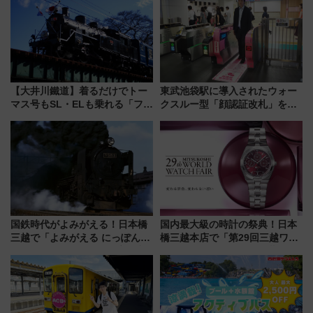
【大井川鐵道】着るだけでトー
東武池袋駅に導入されたウォー
マス号もSL・ELも乗れる「フリ
クスルー型「顔認証改札」を見
ーきっぷTシャツ」8月6日より
る 低コストで「顔パス」実装
受注販売
国鉄時代がよみがえる！日本橋
国内最大級の時計の祭典！日本
三越で「よみがえる にっぽんの
橋三越本店で「第29回三越ワー
鉄道展」7/22-8/3開催、広田尚
ルドウォッチフェア」開幕
敬の名作写真も、駅弁フェスも
【2026年8月5日～25日】
同時開催！