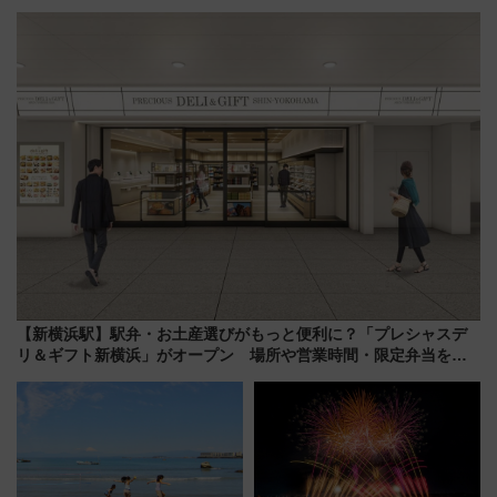
の夜景を眺めながら軽く一
ストランで語り合う秋の京都
杯……工場直送生ビールや島グ
斉藤雪乃＆福原トシヒロと行
ルメが美味い
く！9月13日「京都の鉄道満喫
ツアー」開催
【新横浜駅】駅弁・お土産選びがもっと便利に？「プレシャスデ
リ＆ギフト新横浜」がオープン 場所や営業時間・限定弁当を紹
介