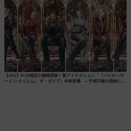
情報まとめ
る方法を解説
【USJ】R-15指定の極限恐怖！新アトラクション「『バイオハザ
ード レクイエム』 ザ・ダイブ」今秋登場 ―予測不能の恐怖に泣
き叫べ―