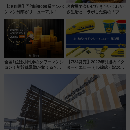
【JR四国】予讃線8000系アンパ
名古屋で会いに行きたい！わか
ンマン列車がリニューアル！内
さ生活とコラボした紫の「ブル
外装デザイン公開 デビューは
ーベリーぴよりん」期間限定販
今年12月
売
全国1位は小田原のタワーマンシ
【7/24発売】2027年引退のドク
ョン！新幹線通勤が変える？
ターイエロー（T5編成）記念グ
「住みたい街」の最新トレンド
ッズ7種が登場！ 新幹線車内放
【新築マンション人気ランキン
送の目覚まし時計など通販・販
グ】
売店舗まとめ