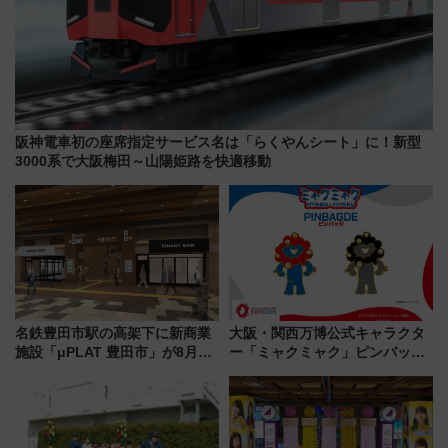
阪神電車初の座席指定サービス名は「らくやんシート」に！新型
3000系で大阪梅田～山陽姫路を快適移動
名鉄豊田市駅の高架下に新商業
大阪・関西万博公式キャラクタ
施設「μPLAT 豊田市」が8月26
ー「ミャクミャク」ピンバッジ
日開業！全8店舗が出店し街の新
新登場！関西の駅構内などで7月
たな玄関口へ
中旬発売