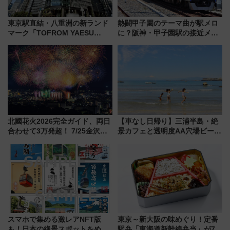
東京駅直結・八重洲の新ランド
熱闘甲子園のテーマ曲が駅メロ
マーク「TOFROM YAESU
に？阪神・甲子園駅の接近メロ
TOWER」9/10開業！ 雨に濡れ
ディがVaundy「かげろう」×向
ないバスターミナル直結でスキ
谷実アレンジの特別仕様へ、8月
マ時間が充実
5日始発から
北國花火2026完全ガイド、両日
【車なし日帰り】三浦半島・絶
合わせて3万発超！ 7/25金沢大
景カフェと透明度AA穴場ビーチ
会・8/1川北大会の2つの花火大
を巡る！ おトクな電車きっぷ活
会の日程・アクセス・観覧席ま
用してストレスフリー旅へ行こ
とめ（石川県）
う！
スマホで集める激レアNFT版
東京～新大阪の味めぐり！定番
も！日本の絶景スポットをめぐ
駅弁「東海道新幹線弁当」が7月