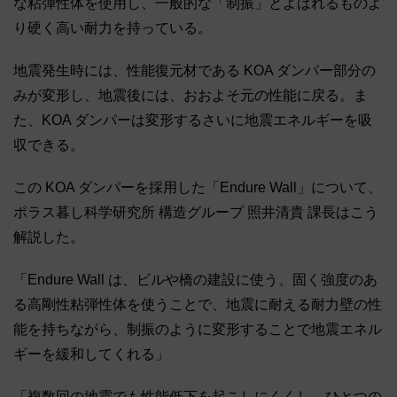
な粘弾性体を使用し、一般的な「制振」とよばれるものよ
り硬く高い耐力を持っている。
地震発生時には、性能復元材である KOA ダンパー部分の
みが変形し、地震後には、おおよそ元の性能に戻る。ま
た、KOA ダンパーは変形するさいに地震エネルギーを吸
収できる。
この KOA ダンパーを採用した「Endure Wall」について、
ポラス暮し科学研究所 構造グループ 照井清貴 課長はこう
解説した。
「Endure Wall は、ビルや橋の建設に使う、固く強度のあ
る高剛性粘弾性体を使うことで、地震に耐える耐力壁の性
能を持ちながら、制振のように変形することで地震エネル
ギーを緩和してくれる」
「複数回の地震でも性能低下を起こしにくくし、ひとつの