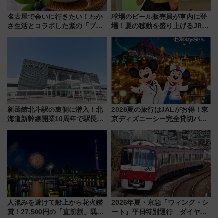
名古屋で会いに行きたい！わか
球場のビール販売員が車内に登
さ生活とコラボした紫の「ブル
場！夏の移動を盛り上げるJR九
ーベリーぴよりん」期間限定販
州「ビール新幹線」7月31日・8
売
月7日限定 ソフトバンクホーク
スとコラボ
新函館北斗駅の裏側に潜入！北
2026夏の旅行はJALがお得！東
海道新幹線開業10周年で駅長
京ディズニーシー完全貸切パー
室・地下通路など公開イベン
ティー招待券が当たるキャンペ
ト 参加方法や体験内容を紹介
ーン始まる 条件は「夏の国内
線に2回搭乗」
人混みを避けて船上から花火鑑
2026年夏・京急「ウィング・シ
賞！27,500円の「直前割」隅田
ート」平日特別運行 ダイヤ・