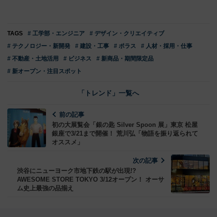
TAGS
# 工学部・エンジニア
# デザイン・クリエイティブ
# テクノロジー・新開発
# 建設・工事
# ポラス
# 人材・採用・仕事
# 不動産・土地活用
# ビジネス
# 新商品・期間限定品
# 新オープン・注目スポット
「トレンド」一覧へ
前の記事
初の大展覧会「銀の匙 Silver Spoon 展」東京 松屋
銀座で3/21まで開催！ 荒川弘「物語を振り返られて
オススメ」
次の記事
渋谷にニューヨーク市地下鉄の駅が出現!?
AWESOME STORE TOKYO 3/12オープン！ オーサ
ム史上最強の品揃え