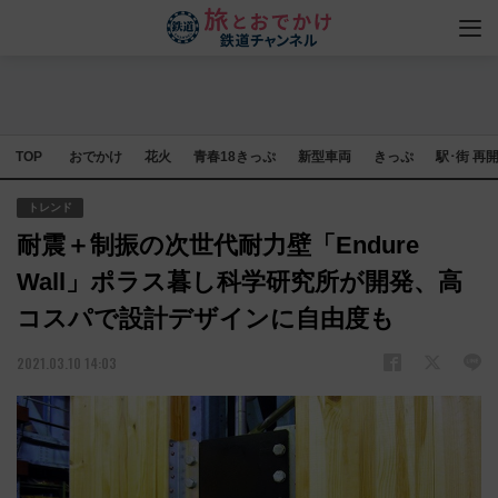
TOP
おでかけ
花火
青春18きっぷ
新型車両
きっぷ
駅･街 再
トレンド
耐震＋制振の次世代耐力壁「Endure
Wall」ポラス暮し科学研究所が開発、高
コスパで設計デザインに自由度も
2021.03.10 14:03