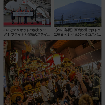
時開催に！
JALとマリオットの強力タッ
【2026年夏】西武鉄道でおトク
グ！ フライトと宿泊のステイタ
に秩父へ？ 小児50円＆コスパ最
スマッチでFLY ON ポイントや
強きっぷで「安・近・短」な家
上級会員資格を効率よく獲得す
族旅行！ 深夜の正丸トンネル探
る方法を解説
検や特急ラビューも