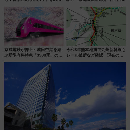
って集める「索道印(さくどうい
21日にリニューアル発売
ん)」企画がスタート
京成電鉄が押上～成田空港を結
令和8年熊本地震で九州新幹線も
ぶ新型有料特急「3900形」のコ
レール破断など確認 現在の運
ンセプト・デザイン公開 愛称
転見合わせ状況と交通網への影
募集も実施
響