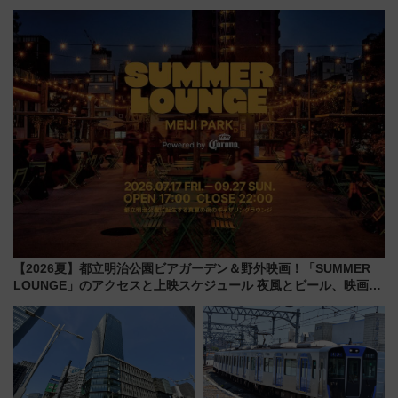
川花火クルーズはデパ地下グル
乗車方法を解説！2階建てバスや
メも持ち込みOK
三浦海岸を堪能できるお出かけ
プランもご紹介
【2026夏】都立明治公園ビアガーデン＆野外映画！「SUMMER
LOUNGE」のアクセスと上映スケジュール 夜風とビール、映画を
満喫！