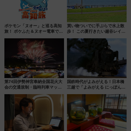
ポケモン「ヌオー」と巡る高知
買い物ついでに手ぶらで水上散
旅！ ポケふた＆ヌオー電車で楽
歩！ この夏行きたい越谷レイク
しむ鉄道スタンプラリーで土佐
タウンの新たな水辺の憩いエリ
路の絶景と絶品グルメを満喫！
ア「LAKESIDE PARK」（埼玉
（7月18日スタート）
県越谷市）
第74回伊勢神宮奉納全国花火大
国鉄時代がよみがえる！日本橋
会の交通規制・臨時列車マッ
三越で「よみがえる にっぽんの
プ！JR東海・近鉄で快適にアク
鉄道展」7/22-8/3開催、広田尚
セス
敬の名作写真も、駅弁フェスも
同時開催！