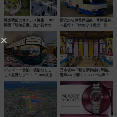
博多駅前にオアシス誕生！ 8/7
所沢から伊香保温泉・草津温泉
開園「明治公園」九州初サウナ
へ直行！「ゆめぐり所沢・川越
TOTOPAや日本一のピザなど絶
号」で群馬の温泉旅をもっと気
品グルメ登場で駅前の過ごし方
軽に 運行ダイヤ・運賃を解説
はどう変わる？
ディズニー前泊・後泊ならこ
乃木坂46〝駅と新幹線に降臨〟
こ！星野リゾート「1955東京ベ
音声ARで響くメンバーの声「真
イ」が子連れや夕食難民を救う5
夏の全国ツアー2026」
つの理由 無料バス＆24時間サー
ビスで混雑回避