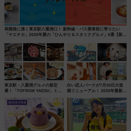
再開発に沸く東京駅八重洲口！ 新幹線・バス乗車前に寄りたい
「ヤエチカ」2026年夏の「ひんやり＆スタミナグルメ」6選【新店
舗も！】
東京駅・八重洲グルメの新定
白い恋人パークが7月30日大規
番！「TOFROM YAESU」ミシ
模リニューアル！ 2026年最新の
ュラン店から大衆酒場まで68店
新エリア・工場見学の見どころ
舗が集結した食の空間を徹底解
と料金・アクセスを徹底解説
剖！（9/10開業）
（札幌市）