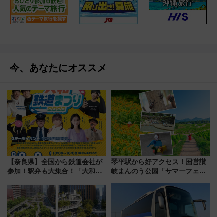
今、あなたにオススメ
【奈良県】全国から鉄道会社が
琴平駅から好アクセス！国営讃
参加！駅弁も大集合！「大和鉄
岐まんのう公園「サマーフェス
道まつり2026」が8月8日・9日
タ」コキアに、ひまわりに、カ
に開催決定
ブトムシに楽しいがいっぱい