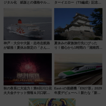
ジタル化 紙版との価格やルー
ターイエロー（T5編成）記念グ
ルの違いを解説
ッズ7種が登場！ 新幹線車内放
送の目覚まし時計など通販・販
売店舗まとめ
神戸・大分や大阪・志布志航路
夏休みの家族旅行先にぴった
が破格！夏休み限定の「さんふ
り！都心から1時間の「湘南西エ
らわあスペシャルセール」スタ
リア」満喫ガイド 鎌倉・江の
ート 夕朝食ビュッフェ付きで
島とは異なる魅力を持つ今夏の
快適な船旅はいかが？
注目スポット
秋の夜長に大迫力！第6回川口花
East-iの後継機「E927形」2029
火大会チケット情報＆川口駅か
年度デビューへ！新たな「新幹
らのアクセスガイド
線専用検測車」の性能を徹底解
説【JR東日本】