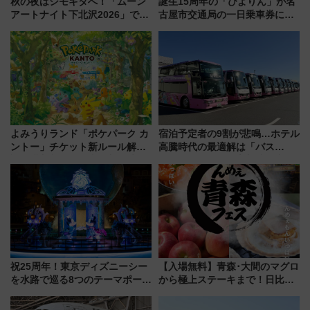
秋の夜はシモキタへ！「ムーン
誕生15周年の「ぴよりん」が名
アートナイト下北沢2026」でイ
古屋市交通局の一日乗車券に！
マーシブシアターやアート巡り
東山線では貸切電車も登場【限
を満喫しよう
定1万5000枚】
よみうりランド「ポケパーク カ
宿泊予定者の9割が悲鳴…ホテル
ントー」チケット新ルール解
高騰時代の最適解は「バス
説！購入制限の緩和と入場時の
泊」!? WILLER最新調査で判明
本人確認が11月スタート
した、推し活遠征や観光時のリ
アルな懐事情
祝25周年！東京ディズニーシー
【入場無料】青森･大間のマグロ
を水路で巡る8つのテーマポート
から極上ステーキまで！日比谷
と限定デコレーションを解説
公園で「んめぇ青森フェス」と
人気フードフェス「肉祭」が同