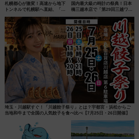
札幌都心が激変！高速から地下
国内最大級の時計の祭典！日本
トンネルで札幌駅へ直結、「創
橋三越本店で「第29回三越ワー
成川通都心アクセス道路」が7月
ルドウォッチフェア」開幕
から本格着工、延長4.8km整備
【2026年8月5日～25日】
事業の全貌
埼玉・川越駅すぐ！「川越餃子祭り」とは？宇都宮・浜松からご
当地和牛まで全国の人気餃子を食べ比べ【7月25日・26日開催】