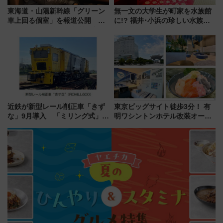
東海道・山陽新幹線「グリーン
無一文の大学生が町家を水族館
車上回る個室」を報道公開 プ
に!? 福井･小浜の珍しい水族
ライベート感備えた上質な空間
館、世界に一つだけの塗り箸制
作体験、鯖街道の御食国など 小
浜観光レポ 第2弾
近鉄が新型レール削正車「きず
東京ビッグサイト徒歩3分！ 有
な」9月導入 「ミリング式」採
明ワシントンホテル改装オープ
用でメンテナンス作業を効率
ン直前「ゆりかもめ運転台付き
化！安全性や乗り心地の向上に
客室」や海鮮丼が人気の朝食ビ
貢献するだけでなく、全線区で
ュッフェを現地レポ
活躍するための仕組みも