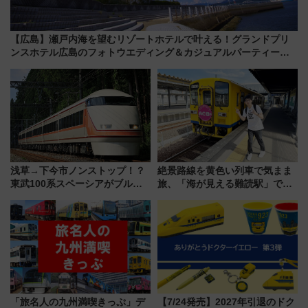
【広島】瀬戸内海を望むリゾートホテルで叶える！グランドプリ
ンスホテル広島のフォトウエディング＆カジュアルパーティープ
ラン
浅草→下今市ノンストップ！？
絶景路線を黄色い列車で気まま
東武100系スペーシアがブルー
旅、「海が見える難読駅」で幸
リボン賞35周年記念で「デビュ
せの黄色いハンカチに願いを
ー当時の停車駅」を再現 運転
「新・鉄道ひとり旅」279回目
時刻や特急券の買い方を紹介
の舞台は「島原鉄道」
「旅名人の九州満喫きっぷ」デ
【7/24発売】2027年引退のドク