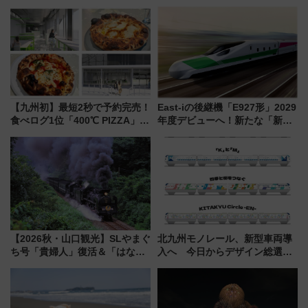
予約急増中、いまから狙うべき
古式サウナ「石風呂」を大解剖
日は？
宿泊料金・アクセスは？（2026
年7月23日開業）
【九州初】最短2秒で予約完売！
East-iの後継機「E927形」2029
食べログ1位「400℃ PIZZA」が
年度デビューへ！新たな「新幹
博多駅すぐの明治公園に8/7オー
線専用検測車」の性能を徹底解
プン。もつ鍋風など限定メニュ
説【JR東日本】
ーも
【2026秋・山口観光】SLやまぐ
北九州モノレール、新型車両導
ち号「貴婦人」復活＆「はなあ
入へ 今日からデザイン総選挙
かり」初走行区間も！山口DCの
始まる
注目観光列車まとめ きっぷの取
り方は？