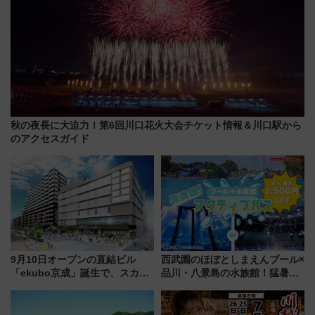
秋の夜長に大迫力！第6回川口花火大会チケット情報＆川口駅から
のアクセスガイド
9月10日オープンの直結ビル
西武園のほぼとしまえんプール×
「ekubo京成」誕生で、スカイ
品川・八景島の水族館！猛暑を
ライナーも停まる巨大ハブ駅・
乗り切る「アクティブパス」で
新鎌ヶ谷はどう変わる？ 全テナ
夏休みをお得に楽しむ！
ント情報も公開！