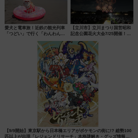
愛犬と電車旅！近鉄の観光列車
【立川市】立川まつり国営昭和
「つどい」で行く「わんわん列
記念公園花火大会7/25開催！
車」第5弾！海辺のBBQも楽し
5000発の花火が夜を彩る 今年は
める日帰りツアー
混雑に要注意、その理由は
【9/9開始】東京駅から日本橋エリアがポケモンの街に!? 総勢100
匹以上が出現「レジェンドリサーチ」本格謎解き・グッズ情報ま