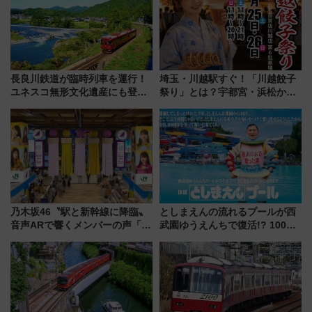
長良川鉄道が臨時列車を運行！
埼玉・川越駅すぐ！「川越餃子
ユネスコ無形文化遺産にも登録
祭り」とは？宇都宮・浜松から
された「郡上おどり」楽しむ人
ご当地和牛まで全国の人気餃子
に 乗車には予約が必要
を食べ比べ【7月25日・26日開
催】
乃木坂46〝駅と新幹線に降臨〟
としまえんの流れるプールが西
音声ARで響くメンバーの声「真
武園ゆうえんちで復活!? 100周
夏の全国ツアー2026」
年記念企画＆「春日のうん○スラ
イダー」に注目 2026年夏は所
沢へ遊びに行こう