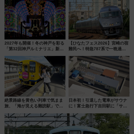
アクセス攻略法、2万発の花火が
開発、バスタ新潟構想まで徹底
都心の夜に！
解説！
2027年も開催！冬の神戸を彩る
【ひなたフェス2026】宮崎の宿
「第32回神戸ルミナリエ」新た
難民へ！特急787系で一晩過ご
な「希望の鐘」とともに震災の
せる夜間滞在型イベント「スワ
記憶を次世代へ
ローおひさま」が救世主に？
絶景路線を黄色い列車で気まま
日本初！引退した電車がサウナ
旅、「海が見える難読駅」で幸
に！富士急行下吉田駅に「サ電
せの黄色いハンカチに願いを
（SADEN）」2026年12月開
「新・鉄道ひとり旅」279回目
業 行き交う電車の音や振動を
の舞台は「島原鉄道」
感じながら「ととのう」新感覚