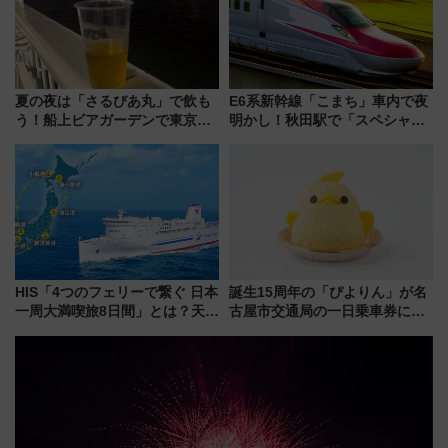
夏の夜は「さるびあ丸」で飲も
E6系新幹線「こまち」車内で夜
う！船上ビアガーデンで東京湾
明かし！秋田駅で「スペシャル
の夜景を眺めながら軽く一
ナイト」8月開催、料金や予約方
杯……工場直送生ビールや島グ
法は？
ルメが美味い
HIS「4つのフェリーで繋ぐ 日本
誕生15周年の「ぴよりん」が名
一周大満喫旅8日間」とは？天橋
古屋市交通局の一日乗車券に！
立・小樽・日光東照宮など全国
東山線では貸切電車も登場【限
の絶景＆限定グルメを網羅！煩
定1万5000枚】
雑な手続きも不要でお手軽に楽
しめるプランが登場