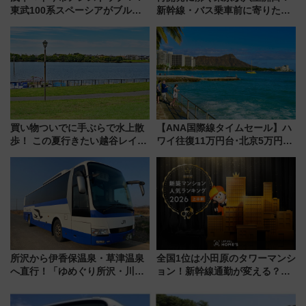
東武100系スペーシアがブルー
新幹線・バス乗車前に寄りたい
リボン賞35周年記念で「デビュ
「ヤエチカ」2026年夏の「ひん
ー当時の停車駅」を再現 運転
やり＆スタミナグルメ」6選【新
時刻や特急券の買い方を紹介
店舗も！】
買い物ついでに手ぶらで水上散
【ANA国際線タイムセール】ハ
歩！ この夏行きたい越谷レイク
ワイ往復11万円台･北京5万円台
タウンの新たな水辺の憩いエリ
～、憧れのビジネスクラスも！
ア「LAKESIDE PARK」（埼玉
来春のGW旅行まで狙える激ア
県越谷市）
ツ路線まとめ（8/10まで）
所沢から伊香保温泉・草津温泉
全国1位は小田原のタワーマンシ
へ直行！「ゆめぐり所沢・川越
ョン！新幹線通勤が変える？
号」で群馬の温泉旅をもっと気
「住みたい街」の最新トレンド
軽に 運行ダイヤ・運賃を解説
【新築マンション人気ランキン