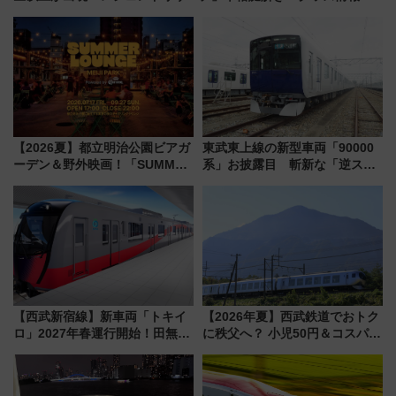
とめ
【2026夏】都立明治公園ビアガ
東武東上線の新型車両「90000
ーデン＆野外映画！「SUMMER
系」お披露目 斬新な「逆スラ
LOUNGE」のアクセスと上映ス
ント式」の先頭形状と明るく開
ケジュール 夜風とビール、映画
放的な車内空間に注目、デビュ
を満喫！
ーは9月
【西武新宿線】新車両「トキイ
【2026年夏】西武鉄道でおトク
ロ」2027年春運行開始！田無・
に秩父へ？ 小児50円＆コスパ最
新所沢にも停車 2028年春には
強きっぷで「安・近・短」な家
「第2弾」も
族旅行！ 深夜の正丸トンネル探
検や特急ラビューも