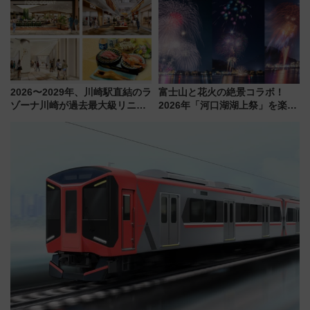
マンが登場
代が一日中楽しる夏のリゾート
を楽しんで
2026〜2029年、川崎駅直結のラ
富士山と花火の絶景コラボ！
ゾーナ川崎が過去最大級リニュ
2026年「河口湖湖上祭」を楽し
ーアル！ フードコート拡大など
む完全ガイド＆鉄道アクセスの
「いつから何が変わるか」徹底
ススメ
解説！