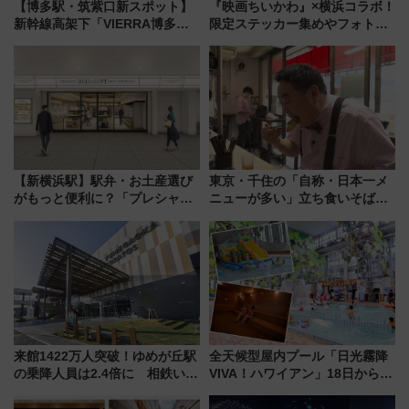
【博多駅・筑紫口新スポット】
『映画ちいかわ』×横浜コラボ！
新幹線高架下「VIERRA博多テ
限定ステッカー集めやフォトス
ラス」が9/18開業！九州初出店
ポット、特別花火でみなとみら
など注目の全6店舗 「博多活憩
いを満喫しよう（花火鑑賞会応
通り」も一新
募は7/12まで！）
【新横浜駅】駅弁・お土産選び
東京・千住の「自称・日本一メ
がもっと便利に？「プレシャス
ニューが多い」立ち食いそば屋
デリ＆ギフト新横浜」がオープ
とは？ ＢＳ日テレ『ドランク塚
ン 場所や営業時間・限定弁当
地のふらっと立ち食いそば』
を紹介
7/27夜10時～放送
来館1422万人突破！ゆめが丘駅
全天候型屋内プール「日光霧降
の乗降人員は2.4倍に 相鉄いず
VIVA！ハワイアン」18日から営
み野線「ゆめが丘ソラトス」2周
業開始 小さなお子様連れのフ
年祭にそうにゃん＆DB.スター
ァミリーから大人まで幅広い世