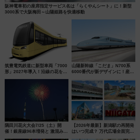
阪神電車初の座席指定サービス名は「らくやんシート」に！新型
3000系で大阪梅田～山陽姫路を快適移動
筑豊電気鉄道に新型車両「7000
山陽新幹線「こだま」N700系
形」2027年導入！沿線の花をイ
6000番代が新デザインに！産学
メージしたイエローを採用 車
連携で描く瀬戸内の波模様 運
内は落ち着いたゆとりある空間
用は今冬から
に
隅田川花火大会7/25（土）開
【2026年最新】新潟駅の再開発
催！銀座線96本増発と 激混みの
はいつ完成？ 万代広場全面完成
「浅草駅」を回避する最寄り駅･
から「にいがた2キロ」・古町再