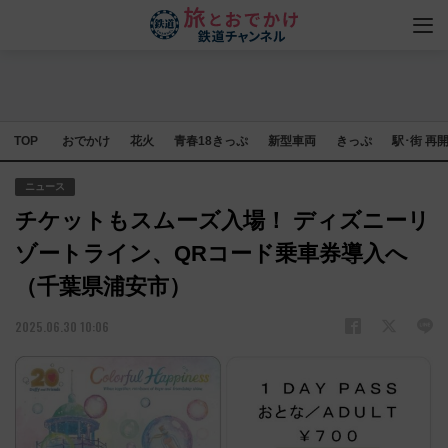
TOP
おでかけ
花火
青春18きっぷ
新型車両
きっぷ
駅･街 再
ニュース
チケットもスムーズ入場！ ディズニーリ
ゾートライン、QRコード乗車券導入へ
（千葉県浦安市）
2025.06.30 10:06