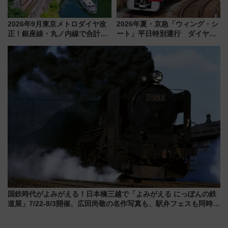
2026年9月東京メトロダイヤ改
2026年夏・京急「ウィング・シ
正！銀座線・丸ノ内線で合計
ート」平日特別運行 ダイヤ・
212本の大増発、混雑緩和に期
乗車方法を解説！2階建てバスや
待
三浦海岸を堪能できるお出かけ
プランもご紹介
国鉄時代がよみがえる！日本橋三越で「よみがえる にっぽんの鉄
道展」7/22-8/3開催、広田尚敬の名作写真も、駅弁フェスも同時開
催！