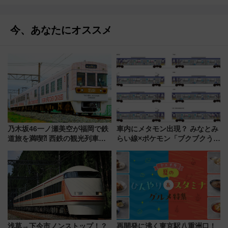
今、あなたにオススメ
乃木坂46一ノ瀬美空が福岡で鉄
車内にメタモン出現？ みなとみ
道旅を満喫⁈ 西鉄の観光列車
らい線×ポケモン「ブクブクうみ
「THE RAIL KITCHEN
ぞこの街」ラッピング電車が運
CHIKUGO」で巡る福岡･太宰
行開始に！ この夏は直通列車で
府･柳川の旅！YouTubeが公開
横浜へ！
に
浅草→下今市ノンストップ！？
再開発に沸く東京駅八重洲口！