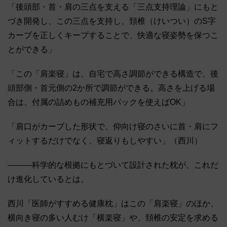
「後頭部・首・肩の三点を支える「三点支持理論」にもと
づき開発し、この三点を支持し、頚椎（けいつい）のS字
カーブを正しくキープすることで、快適な寝姿勢を保つこ
とができる」
「この「肩楽寝」は、自宅で高さ調節ができる構造で、後
頭部側・首元側の2か所で調節ができる。高さを上げる場
合は、付属の詰めもの補充用パックを使えばOK」
「肩口がカーブした形状で、仰向け寝のさいに首・肩にフ
ィットするだけでなく、寝返りもしやすい」（西川）
―――科学的な根拠にもとづいて設計された枕が、これだ
け進化しているとは。
西川「医師がすすめる健康枕」はこの「肩楽寝」のほか、
横向き寝の多い人むけ「横楽寝」や、頚椎の安定を求める