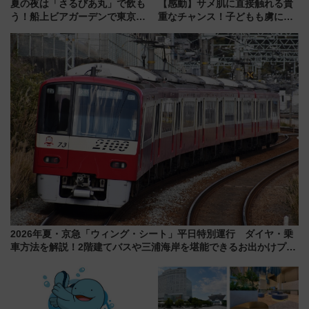
夏の夜は「さるびあ丸」で飲も
【感動】サメ肌に直接触れる貴
う！船上ビアガーデンで東京湾
重なチャンス！子どもも虜にな
の夜景を眺めながら軽く一
る鴨川シーワールド「エイとサ
杯……工場直送生ビールや島グ
メのタッチングプール」【夏休
ルメが美味い
み限定企画】
2026年夏・京急「ウィング・シート」平日特別運行 ダイヤ・乗
車方法を解説！2階建てバスや三浦海岸を堪能できるお出かけプラ
ンもご紹介