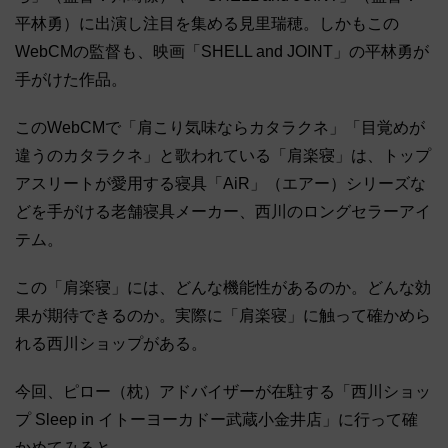
平林勇）に出演し注目を集める見里瑞穂。しかもこの
WebCMの監督も、映画「SHELL and JOINT」の平林勇が
手がけた作品。
このWebCMで「肩こり気味ならカタラクネ」「目覚めが
違うのカタラクネ」と歌われている「肩楽寝」は、トップ
アスリートが愛用する寝具「AiR」（エアー）シリーズな
どを手がける老舗寝具メーカー、西川のロングセラーアイ
テム。
この「肩楽寝」には、どんな機能性があるのか。どんな効
果が期待できるのか。実際に「肩楽寝」に触って確かめら
れる西川ショップがある。
今回、ピロー（枕）アドバイザーが在駐する「西川ショッ
プ Sleep in イトーヨーカドー武蔵小金井店」に行って確
かめてみると……。