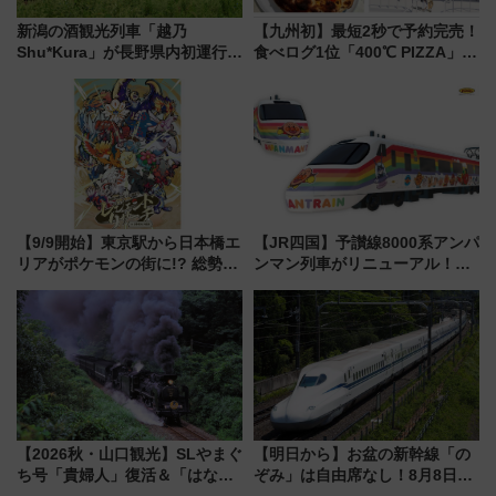
新潟の酒観光列車「越乃
【九州初】最短2秒で予約完売！
Shu*Kura」が長野県内初運行！
食べログ1位「400℃ PIZZA」が
地酒と食を味わう信州プレDC特
博多駅すぐの明治公園に8/7オー
別企画
プン。もつ鍋風など限定メニュ
ーも
【9/9開始】東京駅から日本橋エ
【JR四国】予讃線8000系アンパ
リアがポケモンの街に!? 総勢
ンマン列車がリニューアル！内
100匹以上が出現「レジェンド
外装デザイン公開 デビューは
リサーチ」本格謎解き・グッズ
今年12月
情報まとめ
【2026秋・山口観光】SLやまぐ
【明日から】お盆の新幹線「の
ち号「貴婦人」復活＆「はなあ
ぞみ」は自由席なし！8月8日午