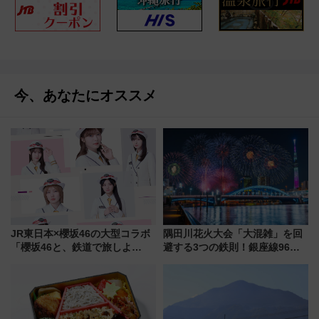
今、あなたにオススメ
JR東日本×櫻坂46の大型コラボ
隅田川花火大会「大混雑」を回
「櫻坂46と、鉄道で旅しよ
避する3つの鉄則！銀座線96本
う。」が7月20日より始動！新
増発･浅草線臨時ダイヤ･スカイ
潟・長野・庄内へ
ツリー駅の規制まとめ 7/25開催
（2026年）