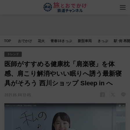
TOP
おでかけ
花火
青春18きっぷ
新型車両
きっぷ
駅･街 再
トレンド
医師がすすめる健康枕「肩楽寝」を体
感、肩こり解消やいい眠りへ誘う最新寝
具がそろう 西川ショップ Sleep in へ
2021.05.04 12:05