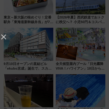
東京～新大阪の味めぐり！定番
【2026年夏】西武鉄道でおトク
駅弁「東海道新幹線弁当」が7月
に秩父へ？ 小児50円＆コスパ最
21日にリニューアル発売
強きっぷで「安・近・短」な家
族旅行！ 深夜の正丸トンネル探
検や特急ラビューも
9月10日オープンの直結ビル
全天候型屋内プール「日光霧降
「ekubo京成」誕生で、スカイ
VIVA！ハワイアン」18日から営
ライナーも停まる巨大ハブ駅・
業開始 小さなお子様連れのフ
新鎌ヶ谷はどう変わる？ 全テナ
ァミリーから大人まで幅広い世
ント情報も公開！
代が一日中楽しる夏のリゾート
を楽しんで