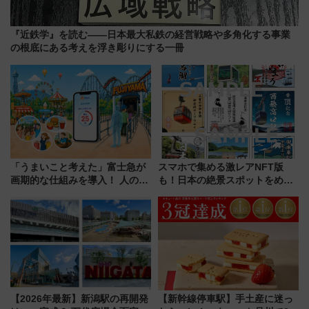
『近鉄学』を読む――日本最大私鉄の経営戦略や多角化する事業
の根底にある考えを浮き彫りにする一冊
「うまいこと考えた」富士急が
スマホで集める激レアNFT版
画期的な仕組みを導入！ 人のか
も！日本の絶景スポットをめぐ
わりにスマホが並ぶ「分身く
って集める「索道印(さくどうい
ん」始動
ん)」企画がスタート
【2026年最新】新潟駅の再開発
【新幹線停車駅】手土産に迷っ