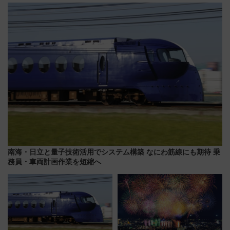
かり」初走行区間も！山口DCの
前はほぼ満席…でも数時間ズラ
注目観光列車まとめ きっぷの取
せば空きが見つかることも 混
り方は？
雑避ける「空席」探しのコツ
南海・日立と量子技術活用でシステム構築 なにわ筋線にも期待 乗
務員・車両計画作業を短縮へ