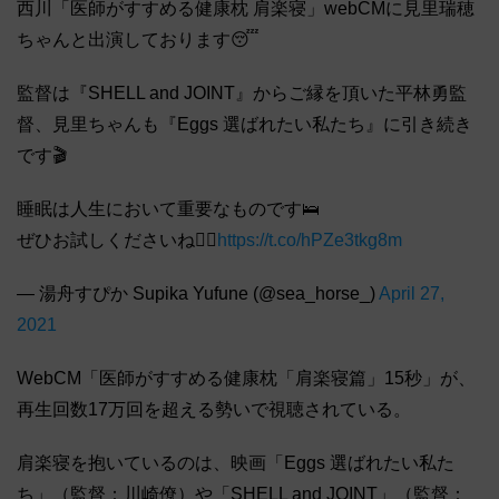
西川「医師がすすめる健康枕 肩楽寝」webCMに見里瑞穂
ちゃんと出演しております😴
監督は『SHELL and JOINT』からご縁を頂いた平林勇監
督、見里ちゃんも『Eggs 選ばれたい私たち』に引き続き
です🎬
睡眠は人生において重要なものです🛌
ぜひお試しくださいね👩‍⚕️
https://t.co/hPZe3tkg8m
— 湯舟すぴか Supika Yufune (@sea_horse_)
April 27,
2021
WebCM「医師がすすめる健康枕「肩楽寝篇」15秒」が、
再生回数17万回を超える勢いで視聴されている。
肩楽寝を抱いているのは、映画「Eggs 選ばれたい私た
ち」（監督：川崎僚）や「SHELL and JOINT」（監督：