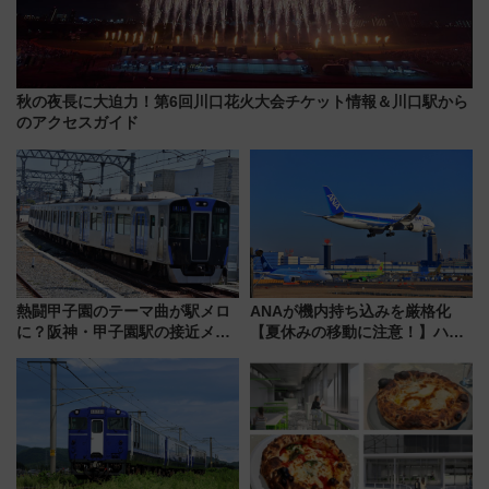
秋の夜長に大迫力！第6回川口花火大会チケット情報＆川口駅から
のアクセスガイド
熱闘甲子園のテーマ曲が駅メロ
ANAが機内持ち込みを厳格化
に？阪神・甲子園駅の接近メロ
【夏休みの移動に注意！】ハン
ディがVaundy「かげろう」×向
ドバッグやPCケースも対象の
谷実アレンジの特別仕様へ、8月
「身の回り品」新サイズ制限
5日始発から
(40×30×20cm)おさらい