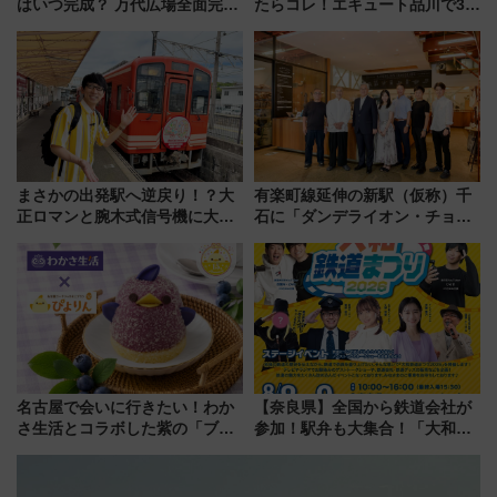
はいつ完成？ 万代広場全面完成
たらコレ！エキュート品川で3年
から「にいがた2キロ」・古町再
連続売上1位を獲得した定番手土
開発、バスタ新潟構想まで徹底
産スイーツとは？
解説！
まさかの出発駅へ逆戻り！？大
有楽町線延伸の新駅（仮称）千
正ロマンと腕木式信号機に大興
石に「ダンデライオン・チョコ
奮「新・鉄道ひとり旅」277回
レート」が出店！ 東京メトロが
目の舞台は岐阜県の「明知鉄
1億円出資で挑む新時代のまちづ
道」
くりとは？
名古屋で会いに行きたい！わか
【奈良県】全国から鉄道会社が
さ生活とコラボした紫の「ブル
参加！駅弁も大集合！「大和鉄
ーベリーぴよりん」期間限定販
道まつり2026」が8月8日・9日
売
に開催決定