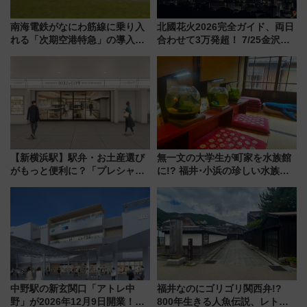
南海電鉄がなにわ筋線に乗り入
北國花火2026完全ガイド、両日
れる「次期空港特急」の導入を
合わせて3万発超！ 7/25金沢大
決定！ピニンファリーナによる
会・8/1川北大会の2つの花火大
日本初の鉄道デザイン
会の日程・アクセス・観覧席ま
とめ（石川県）
【新横浜駅】駅弁・お土産選び
無一文の大学生が町家を水族館
がもっと便利に？「プレシャス
に!? 福井･小浜の珍しい水族
デリ＆ギフト新横浜」がオープ
館、世界に一つだけの塗り箸制
ン 場所や営業時間・限定弁当
作体験、鯖街道の御食国など 小
を紹介
浜観光レポ 第2弾
中野駅の新玄関口「アトレ中
福井なのにゴリゴリ関西弁!?
野」が2026年12月9日開業！新
800年生きる人魚伝説、レトロ