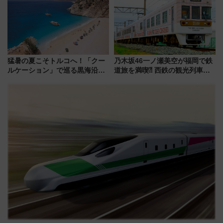
県越谷市）
猛暑の夏こそトルコへ！「クー
乃木坂46一ノ瀬美空が福岡で鉄
ルケーション」で巡る黒海沿岸
道旅を満喫⁈ 西鉄の観光列車
やエーゲ海の避暑リゾート 関
「THE RAIL KITCHEN
連検索数が前年比237％増、ナ
CHIKUGO」で巡る福岡･太宰
ショジオも認める『2026年に訪
府･柳川の旅！YouTubeが公開
れるべき世界の旅先』
に