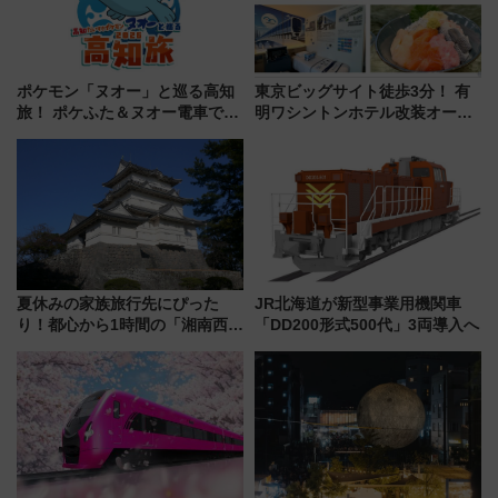
ポケモン「ヌオー」と巡る高知
東京ビッグサイト徒歩3分！ 有
旅！ ポケふた＆ヌオー電車で楽
明ワシントンホテル改装オープ
しむ鉄道スタンプラリーで土佐
ン直前「ゆりかもめ運転台付き
路の絶景と絶品グルメを満喫！
客室」や海鮮丼が人気の朝食ビ
（7月18日スタート）
ュッフェを現地レポ
夏休みの家族旅行先にぴった
JR北海道が新型事業用機関車
り！都心から1時間の「湘南西エ
「DD200形式500代」3両導入へ
リア」満喫ガイド 鎌倉・江の
島とは異なる魅力を持つ今夏の
注目スポット