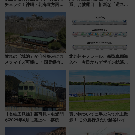
チェック！沖縄・北海道方面は
系」お披露目 斬新な「逆スラ
予約急増中、いまから狙うべき
ント式」の先頭形状と明るく開
日は？
放的な車内空間に注目、デビュ
ーは9月
憧れの「城泊」が自分好みにカ
北九州モノレール、新型車両導
スタマイズ可能に!? 国登録有形
入へ 今日からデザイン総選挙
文化財・丸亀城「延寿閣別館」
始まる
にオーダーメイド型の宿泊プラ
ンが誕生！
【名鉄広見線】新可児～御嵩間
買い物ついでに手ぶらで水上散
が2029年4月に廃止へ 存続協
歩！ この夏行きたい越谷レイク
議終了で100年の歴史に幕
タウンの新たな水辺の憩いエリ
ア「LAKESIDE PARK」（埼玉