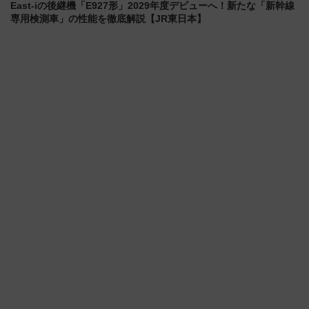
East-iの後継機「E927形」2029年度デビューへ！新たな「新幹線
専用検測車」の性能を徹底解説【JR東日本】