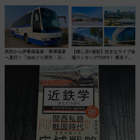
改札直結で屋上BBQも楽しめる
建築の町並み「小浜西組」、町
注目スポット
屋カフェで非日常を！週末観光
に最適な小浜の歩き方
所沢から伊香保温泉・草津温泉
【推し活×遠征】好きなライブ会
へ直行！「ゆめぐり所沢・川越
場ランキングTOP3！ 東京ドー
号」で群馬の温泉旅をもっと気
ムや大阪城ホールが選ばれる理
軽に 運行ダイヤ・運賃を解説
由と交通アクセス術、ライブ会
場に何を求める？