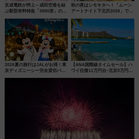
京成電鉄が押上～成田空港を結
秋の夜はシモキタへ！「ムーン
ぶ新型有料特急「3900形」のコ
アートナイト下北沢2026」でイ
ンセプト・デザイン公開 愛称
マーシブシアターやアート巡り
募集も実施
を満喫しよう
2026夏の旅行はJALがお得！東
【ANA国際線タイムセール】ハ
京ディズニーシー完全貸切パー
ワイ往復11万円台･北京5万円台
ティー招待券が当たるキャンペ
～、憧れのビジネスクラスも！
ーン始まる 条件は「夏の国内
来春のGW旅行まで狙える激ア
線に2回搭乗」
ツ路線まとめ（8/10まで）