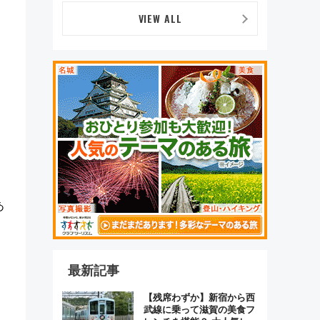
デザイン
VIEW ALL
あ
最新記事
【残席わずか】新宿から西
武線に乗って滋賀の美食フ