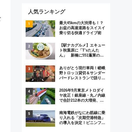
人気ランキング
ズ
最大45kmの大渋滞も！？
お盆の高速道路をスイスイ
乗り切る快適ドライブ術
【駅ナカグルメ】エキュー
ト秋葉原に「T’sたんた
ん」 新橋に551蓬莱の
DNAを継ぐ「東京豚饅」、
オムライス専門店「肉とた
ありがとう現行車両！嵯峨
まご」新グルメ続々登場！
野トロッコ貸切＆サンダー
【2026年8月】
バードレストランで語り合
う秋の京都 斉藤雪乃＆福
原トシヒロと行く！9月13
2026年9月東京メトロダイ
日「京都の鉄道満喫ツア
ヤ改正！銀座線・丸ノ内線
ー」開催
で合計212本の大増発、混
雑緩和に期待
南海電鉄がなにわ筋線に乗
り入れる「次期空港特急」
の導入を決定！ピニンファ
リーナによる日本初の鉄道