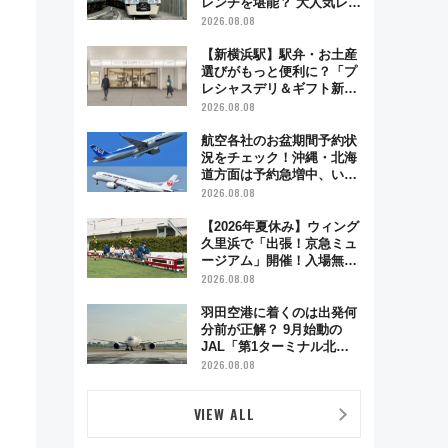
レンチを堪能？ 大人気レス
トラン列車「52席の至福」
2026.08.08
で味わう近江牛や伝統文化
の特別コラボ
【新横浜駅】駅弁・お土産
選びがもっと便利に？「プ
レシャスデリ＆ギフト新横
浜」がオープン 場所や営
2026.08.08
業時間・限定弁当を紹介
航空各社のお盆期間予約状
況をチェック！沖縄・北海
道方面は予約急増中、いま
から狙うべき日は？
2026.08.08
【2026年夏休み】ウィング
久里浜で「出張！京急ミュ
ージアム」開催！入場無料
でスタンプラリーや子ども
2026.08.08
制服撮影も
羽田空港に着くのは出発何
分前が正解？ 9月始動の
JAL「第1ターミナル北側
サテライト」は徒歩1キロ
2026.08.08
超え！ 知っておきたい変更
点まとめ
VIEW ALL