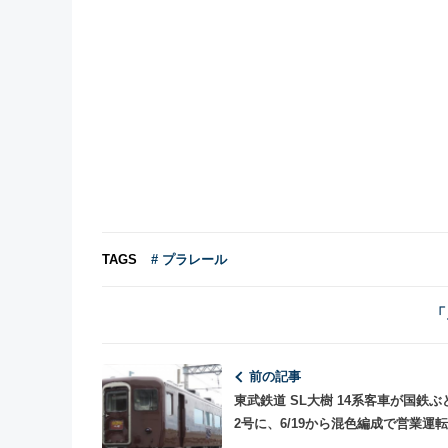
TAGS
# プラレール
「
前の記事
東武鉄道 SL大樹 14系客車が国鉄ぶ
2号に、6/19から混色編成で営業運転