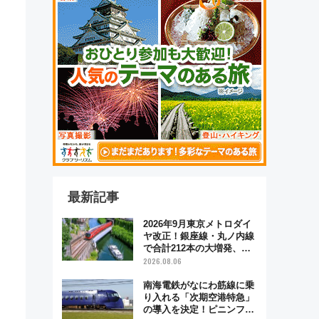
最新記事
2026年9月東京メトロダイ
ヤ改正！銀座線・丸ノ内線
で合計212本の大増発、混
雑緩和に期待
2026.08.06
南海電鉄がなにわ筋線に乗
り入れる「次期空港特急」
の導入を決定！ピニンファ