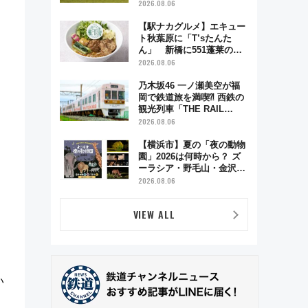
リーナによる日本初の鉄道
2026.08.06
デザイン
【駅ナカグルメ】エキュー
ト秋葉原に「T’sたんた
ん」 新橋に551蓬莱の
DNAを継ぐ「東京豚饅」、
2026.08.06
オムライス専門店「肉とた
まご」新グルメ続々登場！
乃木坂46 一ノ瀬美空が福
【2026年8月】
岡で鉄道旅を満喫⁈ 西鉄の
観光列車「THE RAIL
KITCHEN CHIKUGO」で巡
2026.08.06
る福岡･太宰府･柳川の旅！
YouTubeが公開に
【横浜市】夏の「夜の動物
園」2026は何時から？ ズ
ーラシア・野毛山・金沢の
電車アクセスや見どころ、
2026.08.06
限定イベントを徹底解説！
VIEW ALL
い