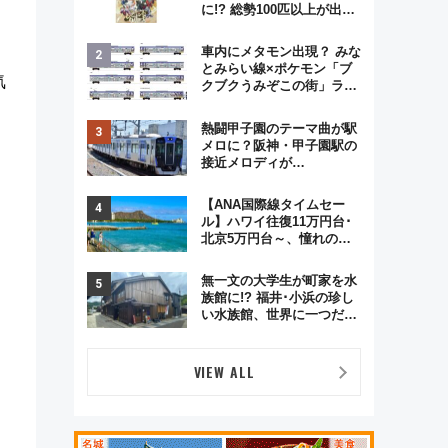
に!? 総勢100匹以上が出現
「レジェンドリサーチ」本
格謎解き・グッズ情報まと
車内にメタモン出現？ みな
め
とみらい線×ポケモン「ブ
気
クブクうみぞこの街」ラッ
ピング電車が運行開始に！
この夏は直通列車で横浜
熱闘甲子園のテーマ曲が駅
へ！
メロに？阪神・甲子園駅の
接近メロディが
Vaundy「かげろう」×向谷
実アレンジの特別仕様へ、
【ANA国際線タイムセー
8月5日始発から
ル】ハワイ往復11万円台･
北京5万円台～、憧れのビ
ジネスクラスも！来春の
GW旅行まで狙える激アツ
無一文の大学生が町家を水
路線まとめ（8/10まで）
族館に!? 福井･小浜の珍し
い水族館、世界に一つだけ
の塗り箸制作体験、鯖街道
の御食国など 小浜観光レポ
第2弾
VIEW ALL