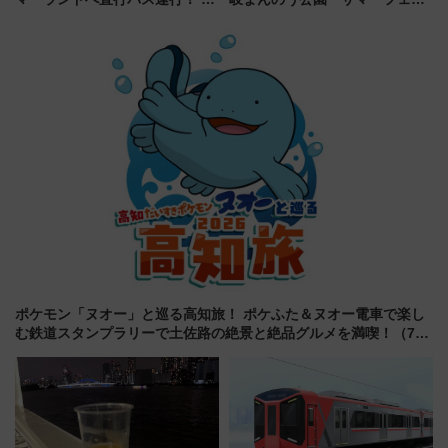
トクな1Dayパスで夏のプールと
タ」コキアに、ひまわりに、カ
推し活を楽しもう！（2026年
ブトムシに楽しいがいっぱい
8/1～31）
ポケモン「ヌオー」と巡る高知旅！ ポケふた＆ヌオー電車で楽し
む鉄道スタンプラリーで土佐路の絶景と絶品グルメを満喫！（7月
18日スタート）