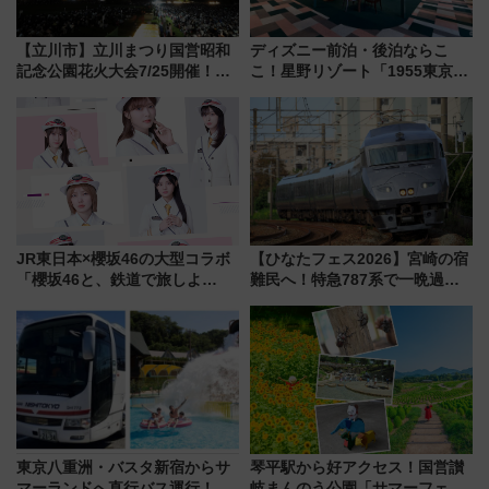
【立川市】立川まつり国営昭和
ディズニー前泊・後泊ならこ
記念公園花火大会7/25開催！
こ！星野リゾート「1955東京ベ
5000発の花火が夜を彩る 今年は
イ」が子連れや夕食難民を救う5
混雑に要注意、その理由は
つの理由 無料バス＆24時間サー
ビスで混雑回避
JR東日本×櫻坂46の大型コラボ
【ひなたフェス2026】宮崎の宿
「櫻坂46と、鉄道で旅しよ
難民へ！特急787系で一晩過ご
う。」が7月20日より始動！新
せる夜間滞在型イベント「スワ
潟・長野・庄内へ
ローおひさま」が救世主に？
東京八重洲・バスタ新宿からサ
琴平駅から好アクセス！国営讃
マーランドへ直行バス運行！ お
岐まんのう公園「サマーフェス