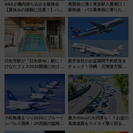
ANAが機内持ち込みを厳格化
再開発に沸く東京駅八重洲口！
【夏休みの移動に注意！】ハン
新幹線・バス乗車前に寄りたい
ドバッグやPCケースも対象の
「ヤエチカ」2026年夏の「ひん
「身の回り品」新サイズ制限
やり＆スタミナグルメ」6選【新
(40×30×20cm)おさらい
店舗も！】
日向市駅が「日向坂46」駅に！
航空各社のお盆期間予約状況を
ひなたフェス2026開催に向けJR
チェック！沖縄・北海道方面は
九州が記念きっぷや臨時列車で
予約急増中、いまから狙うべき
全力応援 夜行列車「ドリーム
日は？
おひさま号」も走る
小松島港まつり2026にブルーイ
最大45kmの大渋滞も！？お盆の
ンパルス飛来！JR四国の臨時ダ
高速道路をスイスイ乗り切る快
イヤや駐車場予約を徹底解説
適ドライブ術