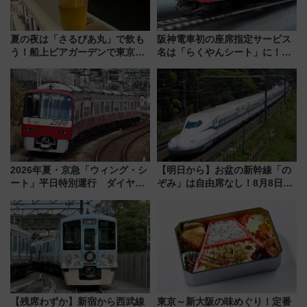
夏の夜は「さるびあ丸」で飲も
阪神電車初の座席指定サービス
う！船上ビアガーデンで東京湾
名は「らくやんシート」に！新
の夜景を眺めながら軽く一
型3000系で大阪梅田～山陽姫路
杯……工場直送生ビールや島グ
を快適移動
ルメが美味い
2026年夏・京急「ウィング・シ
【明日から】お盆の新幹線「の
ート」平日特別運行 ダイヤ・
ぞみ」は自由席なし！8月8日午
乗車方法を解説！2階建てバスや
前はほぼ満席…でも数時間ズラ
三浦海岸を堪能できるお出かけ
せば空きが見つかることも 混
プランもご紹介
雑避ける「空席」探しのコツ
【残席わずか】新宿から西武線
東京～新大阪の味めぐり！定番