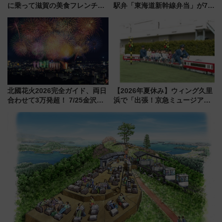
に乗って滋賀の美食フレンチを
駅弁「東海道新幹線弁当」が7月
堪能？ 大人気レストラン列車
21日にリニューアル発売
「52席の至福」で味わう近江牛
や伝統文化の特別コラボ
北國花火2026完全ガイド、両日
【2026年夏休み】ウィング久里
合わせて3万発超！ 7/25金沢大
浜で「出張！京急ミュージア
会・8/1川北大会の2つの花火大
ム」開催！入場無料でスタンプ
会の日程・アクセス・観覧席ま
ラリーや子ども制服撮影も
とめ（石川県）