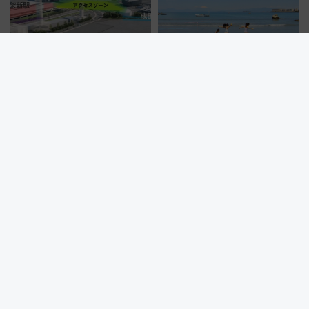
成田空港の”未来予想図”が決
【車なし日帰り】三浦半島・絶
定！商業施設も入る巨大ワンタ
景カフェと透明度AA穴場ビーチ
ーミナル、京成の高架新駅整備
を巡る！ おトクな電車きっぷ活
で新型特急が品川･羽田とを結
用してストレスフリー旅へ行こ
ぶ！ JR空港駅は2面3線化！
う！
「うまいこと考えた」富士急が画期的な仕組みを導入！ 人のかわ