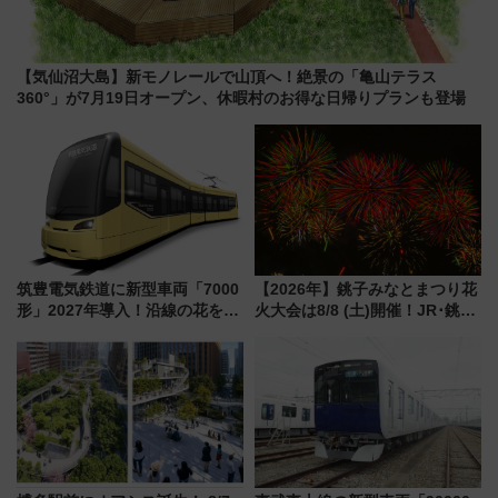
【気仙沼大島】新モノレールで山頂へ！絶景の「亀山テラス
360°」が7月19日オープン、休暇村のお得な日帰りプランも登場
筑豊電気鉄道に新型車両「7000
【2026年】銚子みなとまつり花
形」2027年導入！沿線の花をイ
火大会は8/8 (土)開催！JR･銚子
メージしたイエローを採用 車
電鉄の臨時列車やアクセス情
内は落ち着いたゆとりある空間
報、利根川に咲く8,000発の大迫
に
力＆屋台を満喫