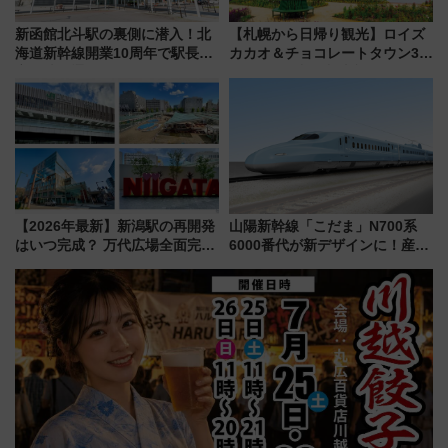
新函館北斗駅の裏側に潜入！北
【札幌から日帰り観光】ロイズ
海道新幹線開業10周年で駅長
カカオ＆チョコレートタウン3周
室・地下通路など公開イベン
年！ 9月は入場料半額やチョコ
ト 参加方法や体験内容を紹介
詰め放題を開催、ロイズタウン
駅からのアクセスも
【2026年最新】新潟駅の再開発
山陽新幹線「こだま」N700系
はいつ完成？ 万代広場全面完成
6000番代が新デザインに！産学
から「にいがた2キロ」・古町再
連携で描く瀬戸内の波模様 運
開発、バスタ新潟構想まで徹底
用は今冬から
解説！