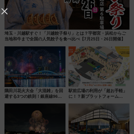
埼玉・川越駅すぐ！「川越餃子祭り」とは？宇都宮・浜松からご
当地和牛まで全国の人気餃子を食べ比べ【7月25日・26日開催】
隅田川花火大会「大混雑」を回
駅前広場の利用が「超お手軽」
避する3つの鉄則！銀座線96本
に！？新プラットフォーム
増発･浅草線臨時ダイヤ･スカイ
「HirakeBA」8月3日始動、ス
ツリー駅の規制まとめ 7/25開催
マホで簡単申請 物販や演奏会な
（2026年）
どに【JR東日本】