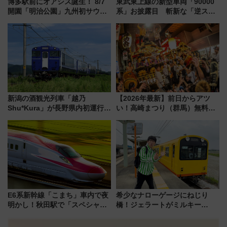
博多駅前にオアシス誕生！ 8/7
東武東上線の新型車両「90000
開園「明治公園」九州初サウナ
系」お披露目 斬新な「逆スラ
TOTOPAや日本一のピザなど絶
ント式」の先頭形状と明るく開
品グルメ登場で駅前の過ごし方
放的な車内空間に注目、デビュ
はどう変わる？
ーは9月
新潟の酒観光列車「越乃
【2026年最新】前日からアツ
Shu*Kura」が長野県内初運行！
い！高崎まつり（群馬）無料観
地酒と食を味わう信州プレDC特
覧エリアから初開催100人みこ
別企画
しまで
E6系新幹線「こまち」車内で夜
希少なナローゲージにねじり
明かし！秋田駅で「スペシャル
橋！ジェラートがミルキー
ナイト」8月開催、料金や予約方
米！？「新・鉄道ひとり旅」
法は？
278回目の舞台は「三岐鉄道北