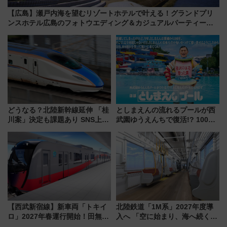
【広島】瀬戸内海を望むリゾートホテルで叶える！グランドプリ
ンスホテル広島のフォトウエディング＆カジュアルパーティープ
ラン
どうなる？北陸新幹線延伸 「桂
としまえんの流れるプールが西
川案」決定も課題あり SNS上の
武園ゆうえんちで復活!? 100周
声は
年記念企画＆「春日のうん○スラ
イダー」に注目 2026年夏は所
沢へ遊びに行こう
【西武新宿線】新車両「トキイ
北陸鉄道「1M系」2027年度導
ロ」2027年春運行開始！田無・
入へ 「空に始まり、海へ続く」
新所沢にも停車 2028年春には
白山比咩神社をモチーフにした