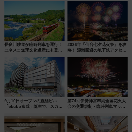
「第2弾」も
神秘的なデザイン
長良川鉄道が臨時列車を運行！
2026年「仙台七夕花火祭」を攻
ユネスコ無形文化遺産にも登録
略！ 混雑回避の地下鉄アクセス
された「郡上おどり」楽しむ人
からまだ買える有料席情報、花
に 乗車には予約が必要
火前に楽しむ仙台観光ルートま
で解説！
9月10日オープンの直結ビル
第74回伊勢神宮奉納全国花火大
「ekubo京成」誕生で、スカイ
会の交通規制・臨時列車マッ
ライナーも停まる巨大ハブ駅・
プ！JR東海・近鉄で快適にアク
新鎌ヶ谷はどう変わる？ 全テナ
セス
ント情報も公開！