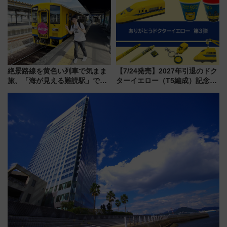
絶景路線を黄色い列車で気まま
【7/24発売】2027年引退のドク
旅、「海が見える難読駅」で幸
ターイエロー（T5編成）記念グ
せの黄色いハンカチに願いを
ッズ7種が登場！ 新幹線車内放
「新・鉄道ひとり旅」279回目
送の目覚まし時計など通販・販
の舞台は「島原鉄道」
売店舗まとめ