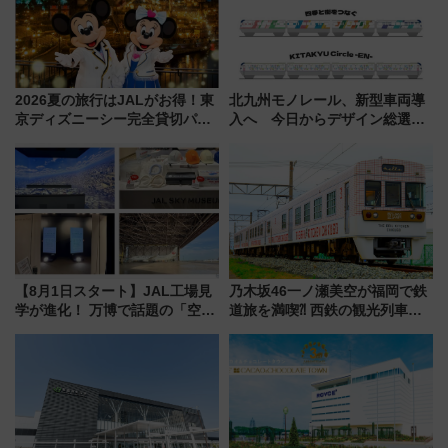
2026夏の旅行はJALがお得！東
北九州モノレール、新型車両導
京ディズニーシー完全貸切パー
入へ 今日からデザイン総選挙
ティー招待券が当たるキャンペ
始まる
ーン始まる 条件は「夏の国内
線に2回搭乗」
【8月1日スタート】JAL工場見
乃木坂46一ノ瀬美空が福岡で鉄
学が進化！ 万博で話題の「空飛
道旅を満喫⁈ 西鉄の観光列車
ぶクルマ」体験が常設化!? 期間
「THE RAIL KITCHEN
限定の歴代制服仮想試着体験も
CHIKUGO」で巡る福岡･太宰
レポート
府･柳川の旅！YouTubeが公開
に