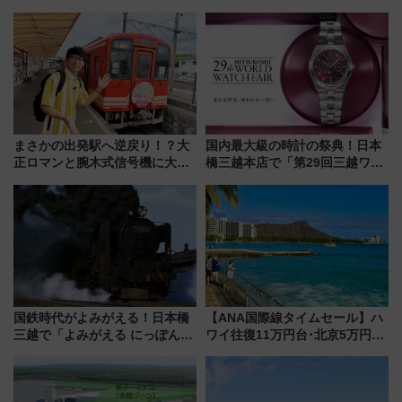
必見 「第17回那智勝浦町花火大
乗り放題「北見・網走周遊フリ
会」は8月11日開催！
ーパス」でおトクに道東観光
（8/3発売）
まさかの出発駅へ逆戻り！？大
国内最大級の時計の祭典！日本
正ロマンと腕木式信号機に大興
橋三越本店で「第29回三越ワー
奮「新・鉄道ひとり旅」277回
ルドウォッチフェア」開幕
目の舞台は岐阜県の「明知鉄
【2026年8月5日～25日】
道」
国鉄時代がよみがえる！日本橋
【ANA国際線タイムセール】ハ
三越で「よみがえる にっぽんの
ワイ往復11万円台･北京5万円台
鉄道展」7/22-8/3開催、広田尚
～、憧れのビジネスクラスも！
敬の名作写真も、駅弁フェスも
来春のGW旅行まで狙える激ア
同時開催！
ツ路線まとめ（8/10まで）