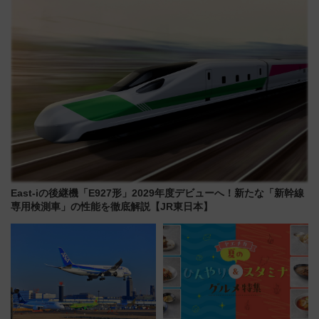
勢線」
East-iの後継機「E927形」2029年度デビューへ！新たな「新幹線
専用検測車」の性能を徹底解説【JR東日本】