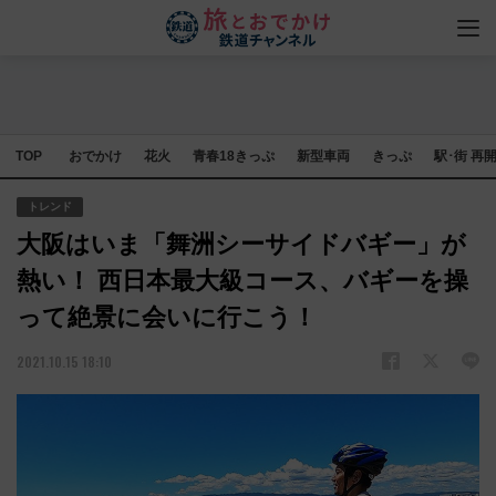
TOP
おでかけ
花火
青春18きっぷ
新型車両
きっぷ
駅･街 再
トレンド
大阪はいま「舞洲シーサイドバギー」が
熱い！ 西日本最大級コース、バギーを操
って絶景に会いに行こう！
2021.10.15 18:10