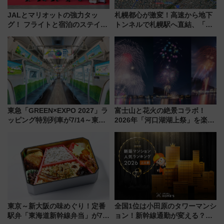
JALとマリオットの強力タッ
札幌都心が激変！高速から地下
グ！ フライトと宿泊のステイタ
トンネルで札幌駅へ直結、「創
スマッチでFLY ON ポイントや
成川通都心アクセス道路」が7月
上級会員資格を効率よく獲得す
から本格着工、延長4.8km整備
る方法を解説
事業の全貌
東急「GREEN×EXPO 2027」ラ
富士山と花火の絶景コラボ！
ッピング特別列車が7/14～東
2026年「河口湖湖上祭」を楽し
横・田園都市・目黒線でデビュ
む完全ガイド＆鉄道アクセスの
ー！ 注目の編成やデザインまと
ススメ
め
東京～新大阪の味めぐり！定番
全国1位は小田原のタワーマンシ
駅弁「東海道新幹線弁当」が7月
ョン！新幹線通勤が変える？