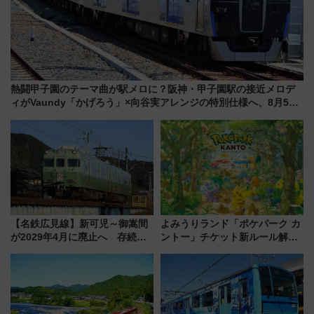
熱闘甲子園のテーマ曲が駅メロに？阪神・甲子園駅の接近メロデ
ィがVaundy「かげろう」×向谷実アレンジの特別仕様へ、8月5日
始発から
【名鉄広見線】新可児～御嵩間
よみうりランド「ポケパーク カ
が2029年4月に廃止へ 存続協
ントー」チケット新ルール解
議終了で100年の歴史に幕
説！購入制限の緩和と入場時の
本人確認が11月スタート