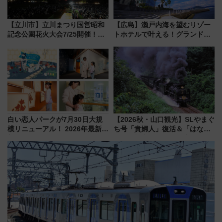
【立川市】立川まつり国営昭和
【広島】瀬戸内海を望むリゾー
記念公園花火大会7/25開催！
トホテルで叶える！グランドプ
5000発の花火が夜を彩る 今年は
リンスホテル広島のフォトウエ
混雑に要注意、その理由は
ディング＆カジュアルパーティ
ープラン
白い恋人パークが7月30日大規
【2026秋・山口観光】SLやまぐ
模リニューアル！ 2026年最新の
ち号「貴婦人」復活＆「はなあ
新エリア・工場見学の見どころ
かり」初走行区間も！山口DCの
と料金・アクセスを徹底解説
注目観光列車まとめ きっぷの取
（札幌市）
り方は？