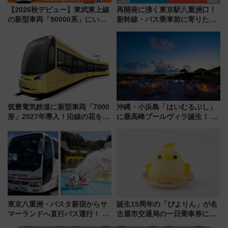
【2026秋デビュー】東武東上線
再開発に沸く東京駅八重洲口！
の新型車両「90000系」にいち
新幹線・バス乗車前に寄りたい
早く乗れる！ 8/11開催の小学生
「ヤエチカ」2026年夏の「ひん
向け先行試乗会でキッズアンバ
やり＆スタミナグルメ」6選【新
サダーになろう
店舗も！】
筑豊電気鉄道に新型車両「7000
沖縄・小浜島「はいむるぶし」
形」2027年導入！沿線の花をイ
に最高峰プールヴィラ誕生！ 石
メージしたイエローを採用 車
垣島から船で向かう究極のご褒
内は落ち着いたゆとりある空間
美旅「何もしない贅沢」を体験
に
してみない？
東京八重洲・バスタ新宿からサ
誕生15周年の「ぴよりん」が名
マーランドへ直行バス運行！ お
古屋市交通局の一日乗車券に！
トクな1Dayパスで夏のプールと
東山線では貸切電車も登場【限