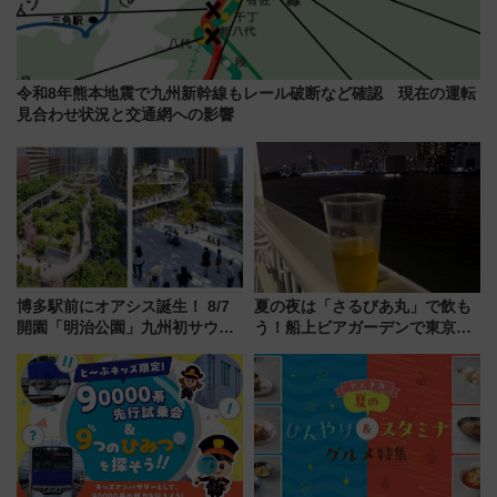
令和8年熊本地震で九州新幹線もレール破断など確認 現在の運転
見合わせ状況と交通網への影響
博多駅前にオアシス誕生！ 8/7
夏の夜は「さるびあ丸」で飲も
開園「明治公園」九州初サウナ
う！船上ビアガーデンで東京湾
TOTOPAや日本一のピザなど絶
の夜景を眺めながら軽く一
品グルメ登場で駅前の過ごし方
杯……工場直送生ビールや島グ
はどう変わる？
ルメが美味い