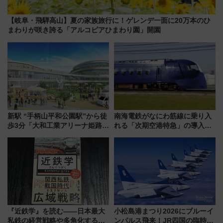
【岐阜・飛騨高山】夏の家族旅行に！ゲレンデ一面に20万本のひ
まわりが咲き誇る「アルコピアひまわり園」開園
新駅 “手柄山平和公園駅”から徒
南海電鉄がなにわ筋線に乗り入
歩3分「大和工業アリーナ姫路」
れる「次期空港特急」の導入を
10月開業！Novelbright公演 や
決定！ピニンファリーナによる
大相撲巡業など 豪華イベントと
日本初の鉄道デザイン
アクセス
『近鉄学』を読む――日本最大
小松島港まつり2026にブルーイ
私鉄の経営戦略や多角化する事
ンパルス飛来！JR四国の臨時ダ