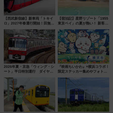
【西武新宿線】新車両「トキイ
【宿泊記】星野リゾート「1955
ロ」2027年春運行開始！田無・
東京ベイ」の夏が熱い！ 新客室
新所沢にも停車 2028年春には
「50sスターダムルーム」とア
「第2弾」も
メリカングルメ＆絶品スイーツ
を満喫（千葉県浦安市）
2026年夏・京急「ウィング・シ
『映画ちいかわ』×横浜コラボ！
ート」平日特別運行 ダイヤ・
限定ステッカー集めやフォトス
乗車方法を解説！2階建てバスや
ポット、特別花火でみなとみら
三浦海岸を堪能できるお出かけ
いを満喫しよう（花火鑑賞会応
プランもご紹介
募は7/12まで！）