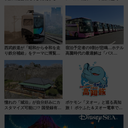
業の根底にある考えを浮き彫り
イヤや駐車場予約を徹底解説
にする一冊
西武鉄道が「昭和から令和を走
宿泊予定者の9割が悲鳴…ホテル
り鉄分補給」をテーマに博覧会
高騰時代の最適解は「バス
を実施！くすのきホールで8月
泊」!? WILLER最新調査で判明
14日から 新車両「トキイロ」体
した、推し活遠征や観光時のリ
験ブースも アクセスや申込方法
アルな懐事情
を解説
憧れの「城泊」が自分好みにカ
ポケモン「ヌオー」と巡る高知
スタマイズ可能に!? 国登録有形
旅！ ポケふた＆ヌオー電車で楽
文化財・丸亀城「延寿閣別館」
しむ鉄道スタンプラリーで土佐
にオーダーメイド型の宿泊プラ
路の絶景と絶品グルメを満喫！
ンが誕生！
（7月18日スタート）