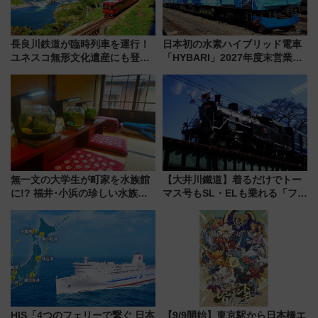
長良川鉄道が臨時列車を運行！
日本初の水素ハイブリッド電車
ユネスコ無形文化遺産にも登録
「HYBARI」2027年度末営業運
された「郡上おどり」楽しむ人
転へ 鉄道・発電・まちづくり
に 乗車には予約が必要
で水素利活用が加速
無一文の大学生が町家を水族館
【大井川鐵道】着るだけでトー
に!? 福井･小浜の珍しい水族
マス号もSL・ELも乗れる「フリ
館、世界に一つだけの塗り箸制
ーきっぷTシャツ」8月6日より
作体験、鯖街道の御食国など 小
受注販売
浜観光レポ 第2弾
HIS「4つのフェリーで繋ぐ 日本
【9/9開始】東京駅から日本橋エ