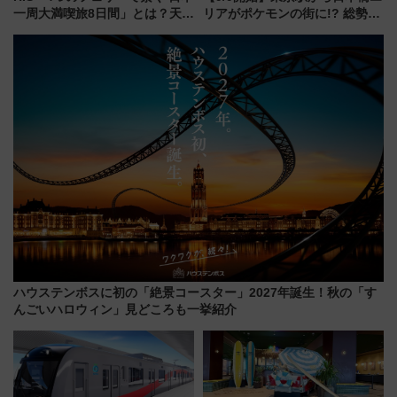
一周大満喫旅8日間」とは？天橋
リアがポケモンの街に!? 総勢
立・小樽・日光東照宮など全国
100匹以上が出現「レジェンド
の絶景＆限定グルメを網羅！煩
リサーチ」本格謎解き・グッズ
雑な手続きも不要でお手軽に楽
情報まとめ
しめるプランが登場
ハウステンボスに初の「絶景コースター」2027年誕生！秋の「す
んごいハロウィン」見どころも一挙紹介