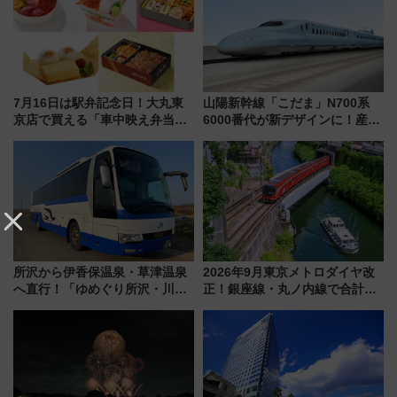
7月16日は駅弁記念日！大丸東
山陽新幹線「こだま」N700系
京店で買える「車中映え弁当」
6000番代が新デザインに！産学
フェア【2026年夏】
連携で描く瀬戸内の波模様 運
用は今冬から
所沢から伊香保温泉・草津温泉
2026年9月東京メトロダイヤ改
へ直行！「ゆめぐり所沢・川越
正！銀座線・丸ノ内線で合計
号」で群馬の温泉旅をもっと気
212本の大増発、混雑緩和に期
軽に 運行ダイヤ・運賃を解説
待