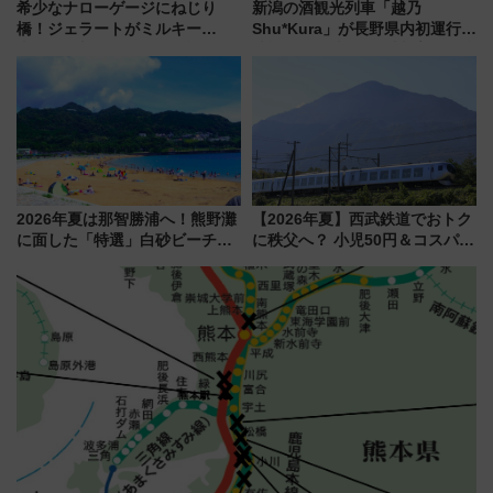
希少なナローゲージにねじり
新潟の酒観光列車「越乃
橋！ジェラートがミルキー
Shu*Kura」が長野県内初運行！
米！？「新・鉄道ひとり旅」
地酒と食を味わう信州プレDC特
278回目の舞台は「三岐鉄道北
別企画
勢線」
2026年夏は那智勝浦へ！熊野灘
【2026年夏】西武鉄道でおトク
に面した「特選」白砂ビーチは
に秩父へ？ 小児50円＆コスパ最
必見 「第17回那智勝浦町花火大
強きっぷで「安・近・短」な家
会」は8月11日開催！
族旅行！ 深夜の正丸トンネル探
検や特急ラビューも