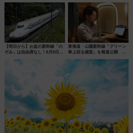
21日にリニューアル発売
「住みたい街」の最新トレンド
【新築マンション人気ランキン
グ】
【明日から】お盆の新幹線「の
東海道・山陽新幹線「グリーン
ぞみ」は自由席なし！8月8日午
車上回る個室」を報道公開 プ
前はほぼ満席…でも数時間ズラ
ライベート感備えた上質な空間
せば空きが見つかることも 混
雑避ける「空席」探しのコツ