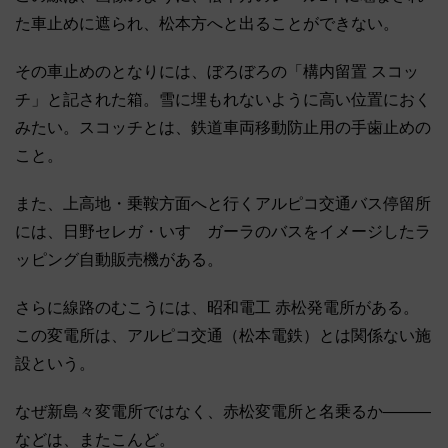
た車止めに遮られ、松本方へと出ることができない。
その車止めのとなりには、ぼろぼろの「構内留置 スコッ
チ」と記された箱。雪に埋もれないように高い位置におく
みたい。スコッチとは、鉄道車両移動防止用の手歯止めの
こと。
また、上高地・乗鞍方面へと行くアルピコ交通バス停留所
には、日野セレガ・いすゞガーラのバスをイメージしたラ
ッピング自動販売機がある。
さらに線路のむこうには、昭和電工 赤松発電所がある。
この変電所は、アルピコ交通（松本電鉄）とは関係ない施
設という。
なぜ新島々変電所ではなく、赤松変電所と名乗るか―――
などは、またこんど。