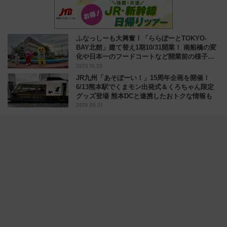
ふなっしーも大興奮！「ららぽーとTOKYO-
BAY北館」建て替え1期10/31開業！ 南船橋の変
化や日本一のフードコートなど開業前の様子を
2025.10.29
公開
JR九州「あそぼーい！」15周年企画を開催！
6/13熊本駅でくまモン出発式＆くろちゃん限定
グッズ登場 熊本DCと連携したおトクな情報も
2026.05.31