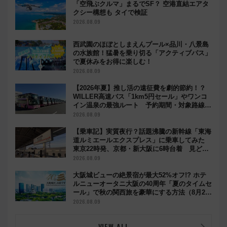
「空飛ぶクルマ」まるでSF？ 空港直結エアタ
クシー構想も タイで検証
2026.08.09
西武園のほぼとしまえんプール×品川・八景島
の水族館！猛暑を乗り切る「アクティブパス」
で夏休みをお得に楽しむ！
2026.08.09
【2026年夏】推し活の遠征費を劇的節約！？
WILLER高速バス「1km5円セール」やワンコ
イン温泉の最強ルート 予約期間・対象路線ま
とめ
2026.08.09
【乗車記】実質夜行？話題沸騰の新幹線「東海
道ルミエールエクスプレス」に乗車してみた
東京22時発、京都・新大阪に6時台着 見どこ
ろは岐阜羽島の素晴らし過ぎる朝
2026.08.09
大阪城ビューの絶景宿が最大52%オフ!? ホテ
ルニューオータニ大阪の40周年「夏のタイムセ
ール」で秋の関西旅を豪華にする方法（8月20
日まで！）
2026.08.09
VIEW ALL