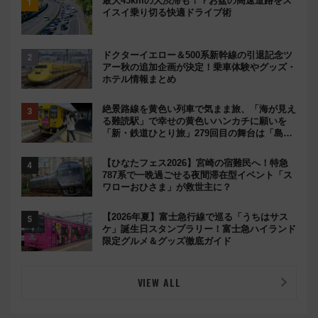
最大45kmの大渋滞も！？お盆の高速道路をス
イスイ乗り切る快適ドライブ術
ドクターイエロー＆500系新幹線の引退記念ツ
アー秋の追加企画が決定！乗車体験やグッズ・
ホテル情報まとめ
絶景路線を黄色い列車で気まま旅、「海が見え
る難読駅」で幸せの黄色いハンカチに願いを
「新・鉄道ひとり旅」279回目の舞台は「島原
鉄道」
【ひなたフェス2026】宮崎の宿難民へ！特急
787系で一晩過ごせる夜間滞在型イベント「ス
ワローおひさま」が救世主に？
【2026年夏】富士急行線で巡る「うちはサス
ケ」誕生日スタンプラリー！富士急ハイランド
限定グルメ＆グッズ徹底ガイド
VIEW ALL