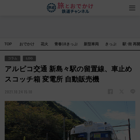
TOP
おでかけ
花火
青春18きっぷ
新型車両
きっぷ
駅･街 再
コラム
LOG
アルピコ交通 新島々駅の留置線、車止め
スコッチ箱 変電所 自動販売機
2021.10.24 15:10