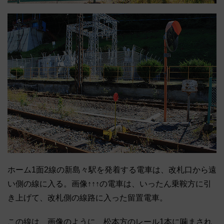
ホーム1面2線の新島々駅を発着する電車は、改札口から遠
い側の線に入る。画像↑↑↑の電車は、いったん乗鞍方に引
き上げて、改札側の線路に入った留置電車。
この線は、画像のように、松本方のレール1本に噛まされ