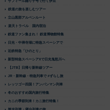
サフィール踊り子号で行く伊豆
鉄道の旅を楽しむツアー
立山黒部アルペンルート
楽天トラベル 国内宿泊
鉄道ファン集まれ！ 鉄道博物館特集
日光・中禅寺湖に特急スペーシアで
近鉄特急「ひのとり」
新型特急スペーシアXで日光鬼怒川へ
【JTB】日帰り新幹線ツアー
JR・新幹線・特急列車で #ずらし旅
レッツゴー四国！アンパンマン列車
冬のおすすめ国内旅行特集
カニの季節到来！カニ旅行特集！
観光列車・寝台列車の旅