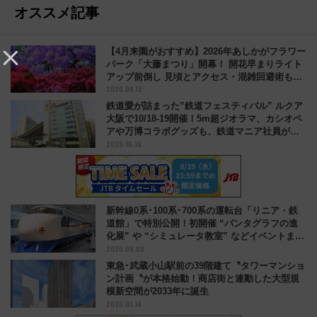
オススメ記事
【4月来園がおすすめ】2026年あしかがフラワー
パーク「大藤まつり」開幕！ 開花早まりライト
アップ前倒し 見頃とアクセス・混雑回避術も解
2026.04.12
説
鉄道愛が詰まった”鉄道フェスティバル” ルクア
大阪で10/18-19開催！5m超ジオラマ、カシオペ
アや万博コラボグッズも、鉄道マニア社員が企
2025.10.16
画
新幹線0系･100系･700系の運転台「リニア・鉄
道館」で特別公開！初開催 “パンタグラフの進
化展” や “シミュレータ教室” などイベントまと
2026.06.08
め
東急･武蔵小山駅前の39階建て〝タワーマンショ
ン計画〝が本格始動！商店街と連動した大型規
模新空間が2033年に誕生
2026.01.14