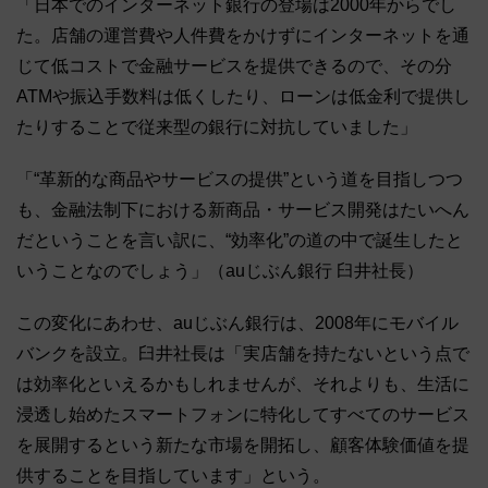
「日本でのインターネット銀行の登場は2000年からでし
た。店舗の運営費や人件費をかけずにインターネットを通
じて低コストで金融サービスを提供できるので、その分
ATMや振込手数料は低くしたり、ローンは低金利で提供し
たりすることで従来型の銀行に対抗していました」
「“革新的な商品やサービスの提供”という道を目指しつつ
も、金融法制下における新商品・サービス開発はたいへん
だということを言い訳に、“効率化”の道の中で誕生したと
いうことなのでしょう」（auじぶん銀行 臼井社長）
この変化にあわせ、auじぶん銀行は、2008年にモバイル
バンクを設立。臼井社長は「実店舗を持たないという点で
は効率化といえるかもしれませんが、それよりも、生活に
浸透し始めたスマートフォンに特化してすべてのサービス
を展開するという新たな市場を開拓し、顧客体験価値を提
供することを目指しています」という。