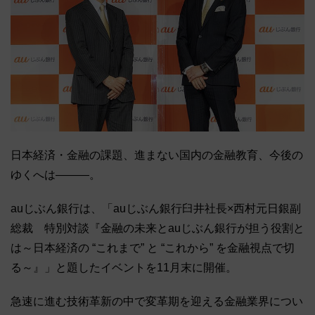
日本経済・金融の課題、進まない国内の金融教育、今後の
ゆくへは―――。
auじぶん銀行は、「auじぶん銀行臼井社長×西村元日銀副
総裁 特別対談『金融の未来とauじぶん銀行が担う役割と
は～日本経済の “これまで” と “これから” を金融視点で切
る～』」と題したイベントを11月末に開催。
急速に進む技術革新の中で変革期を迎える金融業界につい