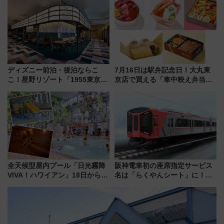
「いつから何が変わるか」徹底
した、推し活遠征や観光時のリ
解説！
アルな懐事情
ディズニー前泊・後泊ならこ
7月16日は駅弁記念日！大丸東
こ！星野リゾート「1955東京ベ
京店で買える「車中映え弁当」
イ」が子連れや夕食難民を救う5
フェア【2026年夏】
つの理由 無料バス＆24時間サー
ビスで混雑回避
全天候型屋内プール「日光霧降
阪神電車初の座席指定サービス
VIVA！ハワイアン」18日から営
名は「らくやんシート」に！新
業開始 小さなお子様連れのフ
型3000系で大阪梅田～山陽姫路
ァミリーから大人まで幅広い世
を快適移動
代が一日中楽しる夏のリゾート
を楽しんで