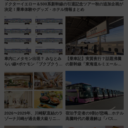
ドクターイエロー＆500系新幹線の引退記念ツアー秋の追加企画が
決定！乗車体験やグッズ・ホテル情報まとめ
車内にメタモン出現？ みなとみ
【乗車記】実質夜行？話題沸騰
らい線×ポケモン「ブクブクうみ
の新幹線「東海道ルミエールエ
ぞこの街」ラッピング電車が運
クスプレス」に乗車してみた
行開始に！ この夏は直通列車で
東京22時発、京都・新大阪に6
横浜へ！
時台着 見どころは岐阜羽島の
素晴らし過ぎる朝
2026〜2029年、川崎駅直結のラ
宿泊予定者の9割が悲鳴…ホテル
ゾーナ川崎が過去最大級リニュ
高騰時代の最適解は「バス
ーアル！ フードコート拡大など
泊」!? WILLER最新調査で判明