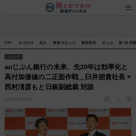
TOP
おでかけ
花火
青春18きっぷ
新型車両
きっぷ
駅･街 再
トレンド
auじぶん銀行の未来、先20年は効率化と
高付加価値の二正面作戦＿臼井朋貴社長 ×
西村淸彦もと日銀副総裁 対談
2021.12.04 20:12