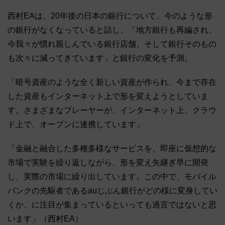
西村EAは、20年後の日本の銀行について、今のような形
の銀行がなくなっていると話し、「地方銀行も再編され、
今我々が慣れ親しんでいる銀行店舗、そして銀行そのもの
も次々に減ってきています」と銀行の変化を予測。
「暗号資産のような全く新しい資産が作られ、今まで存在
した資産もインターネット上で形を変えようとしていま
す。さまざまなプレーヤーが、インターネット上、クラウ
ド上で、オープンに連携しています」
「金融と融合した多種多様なサービスを、即座に仮想的な
市場で実験を繰り返しながら、形を変え矢継ぎ早に開発
し、実際の市場に繰り出しています。この中で、モバイル
バンクの先駆者であるauじぶん銀行がどの様に変身してい
くか、に注目が集まっているといっても過言ではないと思
います」（西村EA）