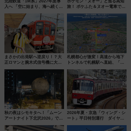
北陸鉄道「1M系」2027年度導
ポケモン「ヌオー」と巡る高知
入へ 「空に始まり、海へ続く」
旅！ ポケふた＆ヌオー電車で楽
白山比咩神社をモチーフにした
しむ鉄道スタンプラリーで土佐
神秘的なデザイン
路の絶景と絶品グルメを満喫！
（7月18日スタート）
まさかの出発駅へ逆戻り！？大
札幌都心が激変！高速から地下
正ロマンと腕木式信号機に大興
トンネルで札幌駅へ直結、「創
奮「新・鉄道ひとり旅」277回
成川通都心アクセス道路」が7月
目の舞台は岐阜県の「明知鉄
から本格着工、延長4.8km整備
道」
事業の全貌
秋の夜はシモキタへ！「ムーン
2026年夏・京急「ウィング・シ
アートナイト下北沢2026」でイ
ート」平日特別運行 ダイヤ・
マーシブシアターやアート巡り
乗車方法を解説！2階建てバスや
を満喫しよう
三浦海岸を堪能できるお出かけ