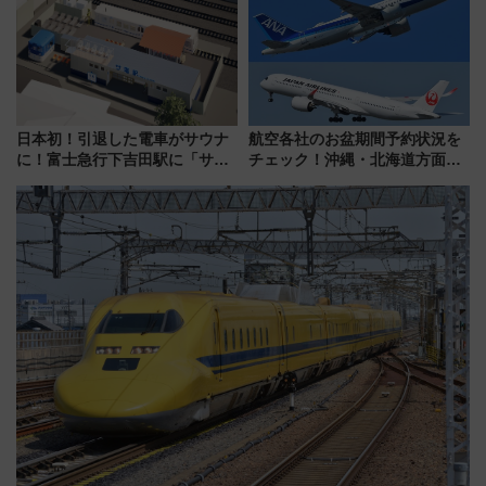
プランもご紹介
日本初！引退した電車がサウナ
航空各社のお盆期間予約状況を
に！富士急行下吉田駅に「サ電
チェック！沖縄・北海道方面は
（SADEN）」2026年12月開
予約急増中、いまから狙うべき
業 行き交う電車の音や振動を
日は？
感じながら「ととのう」新感覚