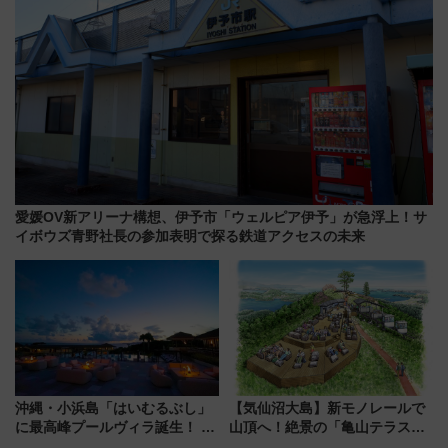
愛媛OV新アリーナ構想、伊予市「ウェルピア伊予」が急浮上！サ
イボウズ青野社長の参加表明で探る鉄道アクセスの未来
沖縄・小浜島「はいむるぶし」
【気仙沼大島】新モノレールで
に最高峰プールヴィラ誕生！ 石
山頂へ！絶景の「亀山テラス
垣島から船で向かう究極のご褒
360°」が7月19日オープン、休