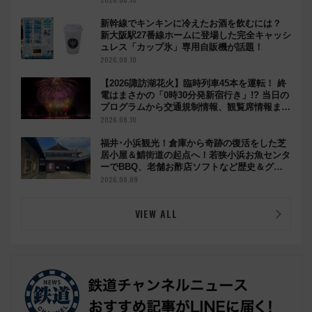
新幹線でキンキンに冷えたお酒を飲むには？
新大阪駅27番線ホームに登場した完全キャッシ
ュレス「カップ氷」専用自販機が話題！
2026.08.10
【2026諏訪湖花火】臨時列車45本を運転！ 終
電はまさかの「0時30分発新宿行き」!? 当日の
プログラムから交通規制情報、観覧席情報まで
徹底解説
2026.08.10
福井･小浜観光！倉庫から奇跡の復活をした芝
居小屋＆鯖街道の起点へ！若狭小浜お魚センタ
ーでBBQ、老舗お酢店ソフトなど歴史＆グル
メ散歩
2026.08.09
VIEW ALL