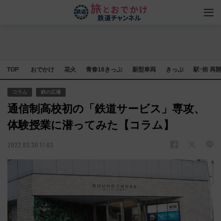
TOP
おでかけ
花火
青春18きっぷ
新型車両
きっぷ
駅･街 再
コラム
鉄の広場
通信制高校初の「鉄道サービス」専攻、
体験授業に潜ってみた【コラム】
2022.03.30 17:03