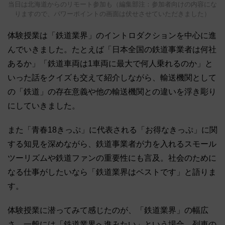
当日は北海道からのリモート参加も（編集部注：参加者向けの内容にな
りますので、パワーポイントの画面は伏せさせていただきました）
体験授業は「鉄道業界」のイントロダクションを中心に進
んでいきました。たとえば「日本全国の鉄道事業者は何社
あるか」「鉄道車両は1車両に最大で何人乗れるのか」と
いった話をクイズも交えて紹介しながら、輸送機関として
の「鉄道」の存在意義や他の輸送機関との違いを浮き彫り
にしていきました。
また「青春18きっぷ」に代表される「お得なきっぷ」に関
する知見を深めながら、鉄道事業者が力を入れるスモール
ツーリズムや鉄道ファンの重要性にも言及。社会のために
なる仕事がしたいなら「鉄道業界はベストです」と語りま
す。
体験授業に潜ってみて感じたのが、「鉄道業界」の幅広
さ。一般には「鉄道業界へ進みたい」という場合、列車の