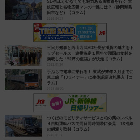
SLやELがいなくても魅力ある川根路を行く 大
鉄広報と名物広報マンの一推しは？（静岡県島
田市など）【コラム】
2026.04.01
三日月知事と西山西武HD社長が滋賀の魅力をト
ップセールス 連携協定１周年で湖国の食材を
満載した「52席の至福」が快走【コラム】
2026.01.24
手ぶらで電車に乗れる！ 東武が来年３月までに
東上線「TJライナー」に生体認証改札導入【コ
ラム】
2025.08.23
つくばのモビリティサービスと柏の葉のレベル
４自動運転バスで同日同時間帯に会見 TX沿線
の綱渡り取材【コラム】
2026.01.17