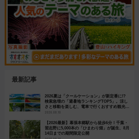
最新記事
2026夏は「クールケーション」が新定番に!?
検索急増の「避暑地ランキングTOP5」。涼し
さと移動を楽しむ、電車で行くおすすめ観光情
報も
2026.08.10
【2026最新】幕張本郷駅から徒歩6分！千葉・
習志野に5,000本の「ひまわり畑」が誕生、8月
14日までの期間限定公開
2026.08.10