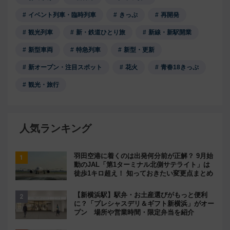
イベント列車・臨時列車
きっぷ
再開発
観光列車
新・鉄道ひとり旅
新線・新駅開業
新型車両
特急列車
新型・更新
新オープン・注目スポット
花火
青春18きっぷ
観光・旅行
人気ランキング
羽田空港に着くのは出発何分前が正解？ 9月始
動のJAL「第1ターミナル北側サテライト」は
徒歩1キロ超え！ 知っておきたい変更点まとめ
【新横浜駅】駅弁・お土産選びがもっと便利
に？「プレシャスデリ＆ギフト新横浜」がオー
プン 場所や営業時間・限定弁当を紹介