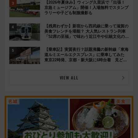
【2026年夏休み】ウィング久里浜で「出張！
京急ミュージアム」開催！入場無料でスタンプ
ラリーや子ども制服撮影も
【残席わずか】新宿から西武線に乗って滋賀の
美食フレンチを堪能？ 大人気レストラン列車
「52席の至福」で味わう近江牛や伝統文化の特
別コラボ
【乗車記】実質夜行？話題沸騰の新幹線「東海
道ルミエールエクスプレス」に乗車してみた
東京22時発、京都・新大阪に6時台着 見どこ
ろは岐阜羽島の素晴らし過ぎる朝
VIEW ALL