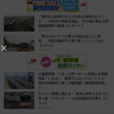
「歴史ある鉄道のまちの未来を高校生がつく
る！」14回目の地鉄交流会、JR３線が集まる宮
城県美里町で開催【レポート】
2025.09.06
「乗るのはバスでも乗り心地はほとんど鉄
道」 気仙沼線BRTに乗り鉄（？）してみた
【コラム】
2025.10.25
上越新幹線「とき」の同一ホーム対面に在来線
特急「いなほ」 駅直下にはバスターミナル
環日本海時代に輝くJR新潟駅（新潟県新潟市）
2026.03.14
【コラム】
手ぶらで電車に乗れる！ 東武が来年３月までに
東上線「TJライナー」に生体認証改札導入【コ
ラム】
2025.08.23