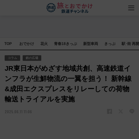
TOP
おでかけ
花火
青春18きっぷ
新型車両
きっぷ
駅･街 再
コラム
鉄の広場
JR東日本がめざす地域共創、高速鉄道イ
ンフラが生鮮物流の一翼を担う！ 新幹線
&成田エクスプレスをリレーしての荷物
輸送トライアルを実施
2025.06.11 11:06