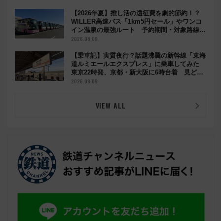
【2026年夏】推し活の遠征費を劇的節約！？
WILLER高速バス「1km5円セール」やワンコ
イン温泉の最強ルート 予約期間・対象路線ま
とめ
2026.08.09
【乗車記】実質夜行？話題沸騰の新幹線「東海
道ルミエールエクスプレス」に乗車してみた
東京22時発、京都・新大阪に6時台着 見どこ
ろは岐阜羽島の素晴らし過ぎる朝
2026.08.09
VIEW ALL