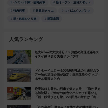
イベント列車・臨時列車
新オープン・注目スポット
特急列車
青春18きっぷ
つくばエクスプレス
新・鉄道ひとり旅
新型車両
人気ランキング
最大45kmの大渋滞も！？お盆の高速道路をス
イスイ乗り切る快適ドライブ術
ドクターイエロー＆500系新幹線の引退記念ツ
アー秋の追加企画が決定！乗車体験やグッズ・
ホテル情報まとめ
絶景路線を黄色い列車で気まま旅、「海が見え
る難読駅」で幸せの黄色いハンカチに願いを
「新・鉄道ひとり旅」279回目の舞台は「島原
鉄道」
【2026年版】夏休みに家族で夜の動物園はい