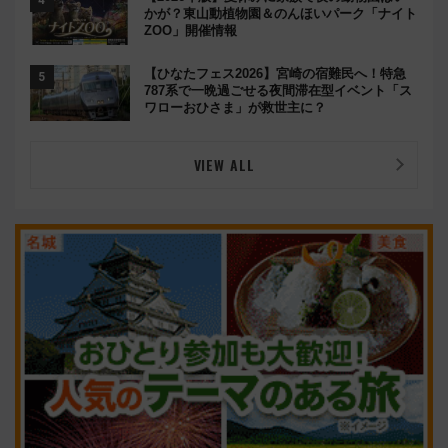
かが？東山動植物園＆のんほいパーク「ナイト
ZOO」開催情報
【ひなたフェス2026】宮崎の宿難民へ！特急
787系で一晩過ごせる夜間滞在型イベント「ス
ワローおひさま」が救世主に？
VIEW ALL