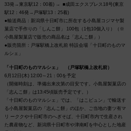
33発→東京駅12：00着) → ■成田エクスプレス18号(東京
駅12：46発→戸塚駅13：25着)
●輸送商品：新潟県十日町市に所在する小島屋コジマヤ製
菓店で手作りの「しんこ餅」 100包（1包10個入り）（※
小島屋製菓店で販売の商品名は「志んこ餅」）
●販売箇所：戸塚駅橋上改札前 特設会場「十日町のものマ
ルシェ」
「十日町のものマルシェ」 （戸塚駅橋上改札前）
6月12日(木) 12:00～21：00を予定
（開催時刻は、準備出来次第の目安です。小島屋製菓店の
「志んこ餅」は13:45頃販売予定です。）
「十日町のものマルシェ」では、「はこビュン」で輸送す
る小島屋製菓店の「志んこ餅」のほか、ご当地の妻ツ有マ
リ ーククや十日町市のへぎそば、十日町市内で生産され
た農産物など、新潟県十日町市や津南町を中心とした地産