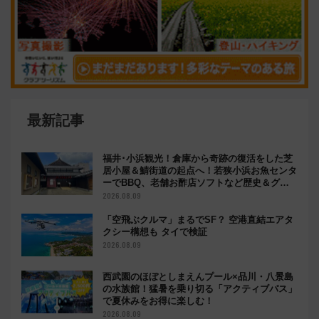
最新記事
福井･小浜観光！倉庫から奇跡の復活をした芝
居小屋＆鯖街道の起点へ！若狭小浜お魚センタ
ーでBBQ、老舗お酢店ソフトなど歴史＆グル
メ散歩
2026.08.09
「空飛ぶクルマ」まるでSF？ 空港直結エアタ
クシー構想も タイで検証
2026.08.09
西武園のほぼとしまえんプール×品川・八景島
の水族館！猛暑を乗り切る「アクティブパス」
で夏休みをお得に楽しむ！
2026.08.09