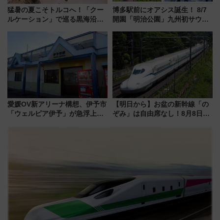
猛暑の夏こそトルコへ！「クー
博多駅前にオアシス誕生！ 8/7
ルケーション」で巡る黒海沿岸
開園「明治公園」九州初サウナ
やエーゲ海の避暑リゾート 関
TOTOPAや日本一のピザなど絶
連検索数が前年比237％増、ナ
品グルメ登場で駅前の過ごし方
ショジオも認める『2026年に訪
はどう変わる？
れるべき世界の旅先』
愛媛OV新アリーナ構想、伊予市
【明日から】お盆の新幹線「の
「ウェルピア伊予」が急浮上！
ぞみ」は自由席なし！8月8日午
サイボウズ青野社長の参加表明
前はほぼ満席…でも数時間ズラ
で探る鉄道アクセスの未来
せば空きが見つかることも 混
雑避ける「空席」探しのコツ