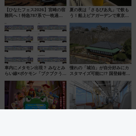
【ひなたフェス2026】宮崎の宿
夏の夜は「さるびあ丸」で飲も
難民へ！特急787系で一晩過ご
う！船上ビアガーデンで東京湾
せる夜間滞在型イベント「スワ
の夜景を眺めながら軽く一
ローおひさま」が救世主に？
杯……工場直送生ビールや島グ
ルメが美味い
車内にメタモン出現？ みなとみ
憧れの「城泊」が自分好みにカ
らい線×ポケモン「ブクブクうみ
スタマイズ可能に!? 国登録有形
ぞこの街」ラッピング電車が運
文化財・丸亀城「延寿閣別館」
行開始に！ この夏は直通列車で
にオーダーメイド型の宿泊プラ
横浜へ！
ンが誕生！
「ファンタイム・ウィズ・ト
北陸鉄道「1M系」2027年度導
イ・ストーリー5」で激レア『ロ
入へ 「空に始まり、海へ続く」