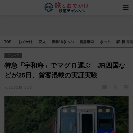
TOP
おでかけ
花火
青春18きっぷ
新型車両
きっぷ
駅･街 再
ニュース
特急「宇和海」でマグロ運ぶ JR四国な
どが25日、貨客混載の実証実験
2022.03.16 15:03