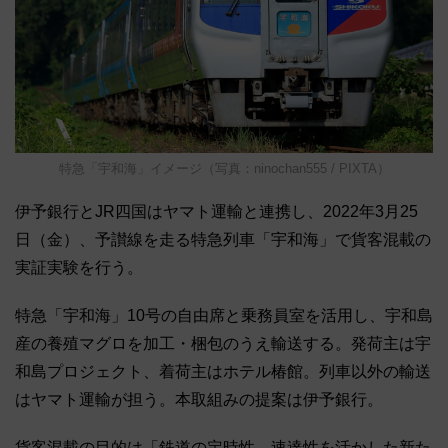
特急「宇和海」イメージ（写真：ninochan555 / PIXTA）
伊予銀行とJR四国はヤマト運輸と連携し、2022年3月25
日（金）、予讃線を走る特急列車「宇和海」で貨客混載の
実証実験を行う。
特急「宇和海」10号の自由席と乗務員室を活用し、宇和島
産の養殖マグロを加工・梱包のうえ輸送する。発荷主は宇
和島プロジェクト、着荷主はホテル椿館。列車以外の輸送
はヤマト運輸が担う。本取組みの提案は伊予銀行。
貨客混載の目的は「鉄道の定時性、速達性を活かした新た