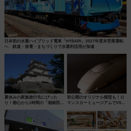
日本初の水素ハイブリッド電車「HYBARI」2027年度末営業運転
へ 鉄道・発電・まちづくりで水素利活用が加速
夏休みの家族旅行先にぴった
初公開のオリジナル模型も！ロ
り！都心から1時間の「湘南西エ
マンスカーミュージアムでVSE
リア」満喫ガイド 鎌倉・江の
の設計秘話に迫る企画展が7月
島とは異なる魅力を持つ今夏の
15日スタート
注目スポット