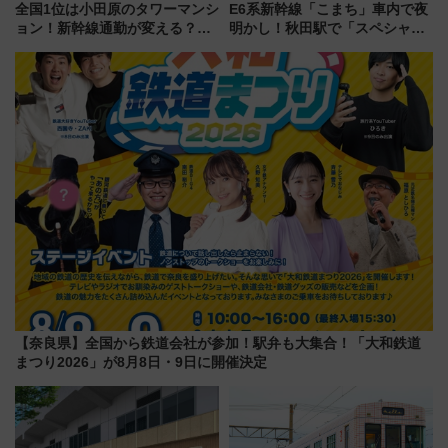
全国1位は小田原のタワーマンシ
E6系新幹線「こまち」車内で夜
ョン！新幹線通勤が変える？
明かし！秋田駅で「スペシャル
「住みたい街」の最新トレンド
ナイト」8月開催、料金や予約方
【新築マンション人気ランキン
法は？
グ】
【奈良県】全国から鉄道会社が参加！駅弁も大集合！「大和鉄道
まつり2026」が8月8日・9日に開催決定