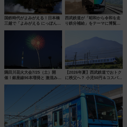
国鉄時代がよみがえる！日本橋
西武鉄道が「昭和から令和を走
三越で「よみがえる にっぽんの
り鉄分補給」をテーマに博覧会
鉄道展」7/22-8/3開催、広田尚
を実施！くすのきホールで8月
敬の名作写真も、駅弁フェスも
14日から 新車両「トキイロ」体
同時開催！
験ブースも アクセスや申込方法
を解説
隅田川花火大会7/25（土）開
【2026年夏】西武鉄道でおトク
催！銀座線96本増発と 激混みの
に秩父へ？ 小児50円＆コスパ最
「浅草駅」を回避する最寄り駅･
強きっぷで「安・近・短」な家
アクセス攻略法、2万発の花火が
族旅行！ 深夜の正丸トンネル探
都心の夜に！
検や特急ラビューも