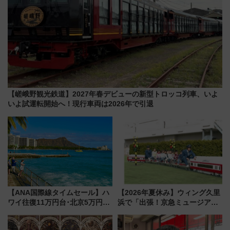
【嵯峨野観光鉄道】2027年春デビューの新型トロッコ列車、いよ
いよ試運転開始へ！現行車両は2026年で引退
【ANA国際線タイムセール】ハ
【2026年夏休み】ウィング久里
ワイ往復11万円台･北京5万円台
浜で「出張！京急ミュージア
～、憧れのビジネスクラスも！
ム」開催！入場無料でスタンプ
来春のGW旅行まで狙える激ア
ラリーや子ども制服撮影も