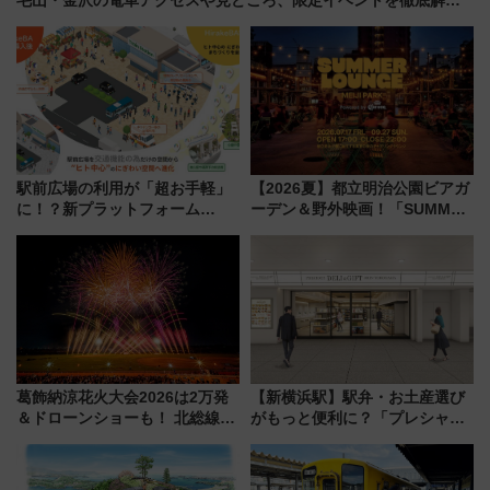
説！
駅前広場の利用が「超お手軽」
【2026夏】都立明治公園ビアガ
に！？新プラットフォーム
ーデン＆野外映画！「SUMMER
「HirakeBA」8月3日始動、ス
LOUNGE」のアクセスと上映ス
マホで簡単申請 物販や演奏会な
ケジュール 夜風とビール、映画
どに【JR東日本】
を満喫！
葛飾納涼花火大会2026は2万発
【新横浜駅】駅弁・お土産選び
＆ドローンショーも！ 北総線を
がもっと便利に？「プレシャス
使った穴場アクセスや臨時列
デリ＆ギフト新横浜」がオープ
車、観覧スポット情報と周辺観
ン 場所や営業時間・限定弁当
光まとめ（7/28開催）
を紹介