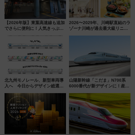
【2026年版】東葉高速線も追加
2026〜2029年、川崎駅直結のラ
でさらに便利に！人気きっぷ
ゾーナ川崎が過去最大級リニュ
「サンキューちばフリーパス」
ーアル！ フードコート拡大など
今年も発売 秋・早春に千葉県を
「いつから何が変わるか」徹底
巡るなら使い勝手・コスパ抜群
解説！
北九州モノレール、新型車両導
山陽新幹線「こだま」N700系
入へ 今日からデザイン総選挙
6000番代が新デザインに！産学
始まる
連携で描く瀬戸内の波模様 運
用は今冬から