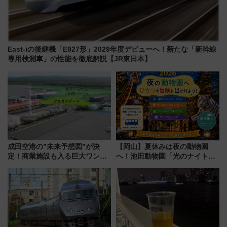
East-iの後継機「E927形」2029年度デビューへ！新たな「新幹線
専用検測車」の性能を徹底解説【JR東日本】
成田空港の”未来予想図”が決
【岡山】夏休みは夜の動物園
定！商業施設も入る巨大ワンタ
へ！池田動物園「光のナイトズ
ーミナル、京成の高架新駅整備
ー2026」で光と動物が彩る特別
で新型特急が品川･羽田とを結
な夜
ぶ！ JR空港駅は2面3線化！