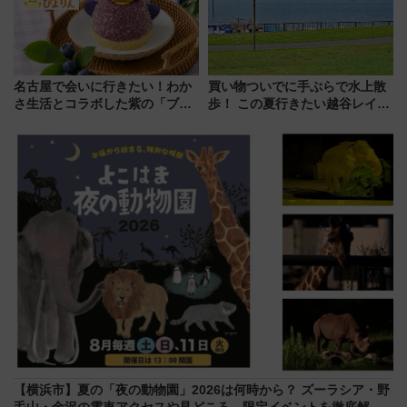
名古屋で会いに行きたい！わか
買い物ついでに手ぶらで水上散
さ生活とコラボした紫の「ブル
歩！ この夏行きたい越谷レイク
ーベリーぴよりん」期間限定販
タウンの新たな水辺の憩いエリ
売
ア「LAKESIDE PARK」（埼玉
県越谷市）
【横浜市】夏の「夜の動物園」2026は何時から？ ズーラシア・野
毛山・金沢の電車アクセスや見どころ、限定イベントを徹底解