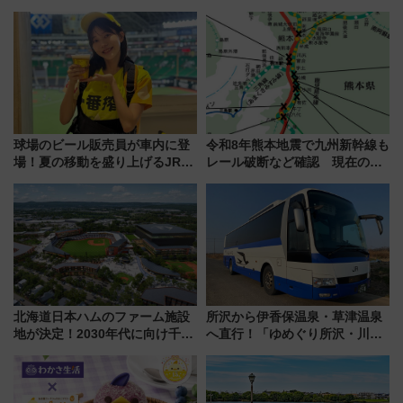
ストランで語り合う秋の京都
イヤや駐車場予約を徹底解説
斉藤雪乃＆福原トシヒロと行
く！9月13日「京都の鉄道満喫
ツアー」開催
球場のビール販売員が車内に登
令和8年熊本地震で九州新幹線も
場！夏の移動を盛り上げるJR九
レール破断など確認 現在の運
州「ビール新幹線」7月31日・8
転見合わせ状況と交通網への影
月7日限定 ソフトバンクホーク
響
スとコラボ
北海道日本ハムのファーム施設
所沢から伊香保温泉・草津温泉
地が決定！2030年代に向け千歳
へ直行！「ゆめぐり所沢・川越
線沿線が一大野球エリア
号」で群馬の温泉旅をもっと気
軽に 運行ダイヤ・運賃を解説