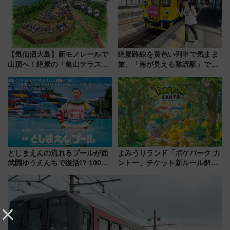
【気仙沼大島】新モノレールで
絶景路線を黄色い列車で気まま
山頂へ！絶景の「亀山テラス
旅、「海が見える難読駅」で幸
360°」が7月19日オープン、休
せの黄色いハンカチに願いを
暇村のお得な日帰りプランも登
「新・鉄道ひとり旅」279回目
場
の舞台は「島原鉄道」
としまえんの流れるプールが西
よみうりランド「ポケパーク カ
武園ゆうえんちで復活!? 100周
ントー」チケット新ルール解
年記念企画＆「春日のうん○スラ
説！購入制限の緩和と入場時の
イダー」に注目 2026年夏は所
本人確認が11月スタート
沢へ遊びに行こう