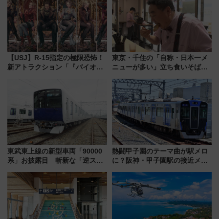
ツ路線まとめ（8/10まで）
【USJ】R-15指定の極限恐怖！
東京・千住の「自称・日本一メ
新アトラクション「『バイオハ
ニューが多い」立ち食いそば屋
ザード レクイエム』 ザ・ダイ
とは？ ＢＳ日テレ『ドランク塚
ブ」今秋登場 ―予測不能の恐
地のふらっと立ち食いそば』
怖に泣き叫べ―
7/27夜10時～放送
東武東上線の新型車両「90000
熱闘甲子園のテーマ曲が駅メロ
系」お披露目 斬新な「逆スラ
に？阪神・甲子園駅の接近メロ
ント式」の先頭形状と明るく開
ディがVaundy「かげろう」×向
放的な車内空間に注目、デビュ
谷実アレンジの特別仕様へ、8月
ーは9月
5日始発から