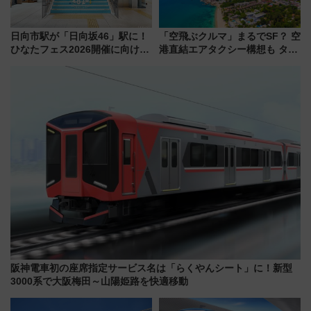
日向市駅が「日向坂46」駅に！
「空飛ぶクルマ」まるでSF？ 空
ひなたフェス2026開催に向けJR
港直結エアタクシー構想も タイ
九州が記念きっぷや臨時列車で
で検証
全力応援 夜行列車「ドリーム
おひさま号」も走る
阪神電車初の座席指定サービス名は「らくやんシート」に！新型
3000系で大阪梅田～山陽姫路を快適移動