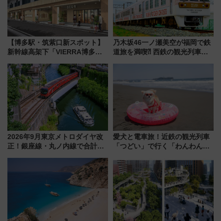
【博多駅・筑紫口新スポット】
乃木坂46一ノ瀬美空が福岡で鉄
新幹線高架下「VIERRA博多テ
道旅を満喫⁈ 西鉄の観光列車
ラス」が9/18開業！九州初出店
「THE RAIL KITCHEN
など注目の全6店舗 「博多活憩
CHIKUGO」で巡る福岡･太宰
通り」も一新
府･柳川の旅！YouTubeが公開
に
2026年9月東京メトロダイヤ改
愛犬と電車旅！近鉄の観光列車
正！銀座線・丸ノ内線で合計
「つどい」で行く「わんわん列
212本の大増発、混雑緩和に期
車」第5弾！海辺のBBQも楽し
待
める日帰りツアー