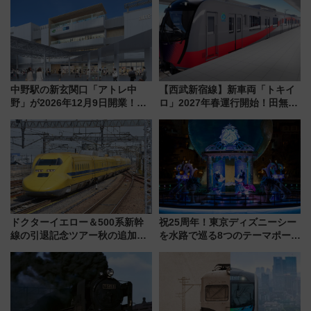
中野駅の新玄関口「アトレ中
【西武新宿線】新車両「トキイ
野」が2026年12月9日開業！新
ロ」2027年春運行開始！田無・
改札直結で屋上BBQも楽しめる
新所沢にも停車 2028年春には
注目スポット
「第2弾」も
ドクターイエロー＆500系新幹
祝25周年！東京ディズニーシー
線の引退記念ツアー秋の追加企
を水路で巡る8つのテーマポート
画が決定！乗車体験やグッズ・
と限定デコレーションを解説
ホテル情報まとめ