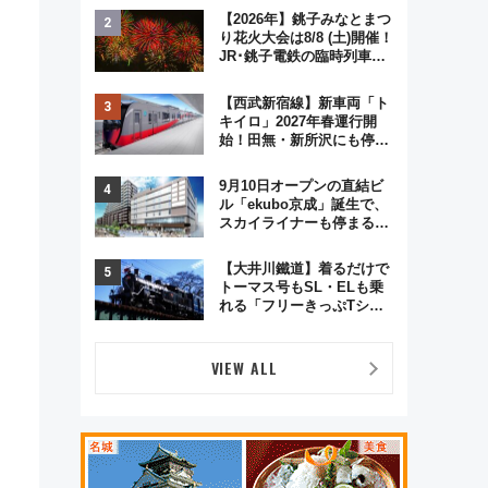
ジュアルパーティープラン
【2026年】銚子みなとまつ
り花火大会は8/8 (土)開催！
JR･銚子電鉄の臨時列車や
アクセス情報、利根川に咲
く8,000発の大迫力＆屋台
【西武新宿線】新車両「ト
を満喫
キイロ」2027年春運行開
始！田無・新所沢にも停
車 2028年春には「第2
弾」も
9月10日オープンの直結ビ
ル「ekubo京成」誕生で、
スカイライナーも停まる巨
大ハブ駅・新鎌ヶ谷はどう
変わる？ 全テナント情報も
【大井川鐵道】着るだけで
公開！
トーマス号もSL・ELも乗
れる「フリーきっぷTシャ
ツ」8月6日より受注販売
VIEW ALL