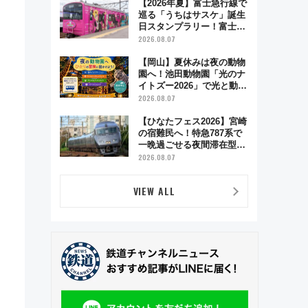
【2026年夏】富士急行線で
巡る「うちはサスケ」誕生
日スタンプラリー！富士急
ハイランド限定グルメ＆グ
2026.08.07
ッズ徹底ガイド
【岡山】夏休みは夜の動物
園へ！池田動物園「光のナ
イトズー2026」で光と動物
が彩る特別な夜
2026.08.07
【ひなたフェス2026】宮崎
の宿難民へ！特急787系で
一晩過ごせる夜間滞在型イ
ベント「スワローおひさ
2026.08.07
ま」が救世主に？
VIEW ALL