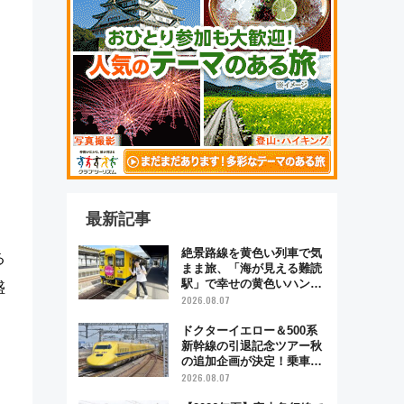
最新記事
絶景路線を黄色い列車で気
る
まま旅、「海が見える難読
駅」で幸せの黄色いハンカ
盛
チに願いを 「新・鉄道ひ
2026.08.07
とり旅」279回目の舞台は
「島原鉄道」
ドクターイエロー＆500系
新幹線の引退記念ツアー秋
の追加企画が決定！乗車体
験やグッズ・ホテル情報ま
2026.08.07
とめ