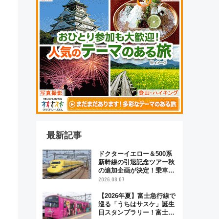
最新記事
ドクターイエロー＆500系
新幹線の引退記念ツアー秋
の追加企画が決定！乗車体
験やグッズ・ホテル情報ま
2026.08.07
とめ
【2026年夏】富士急行線で
巡る「うちはサスケ」誕生
日スタンプラリー！富士急