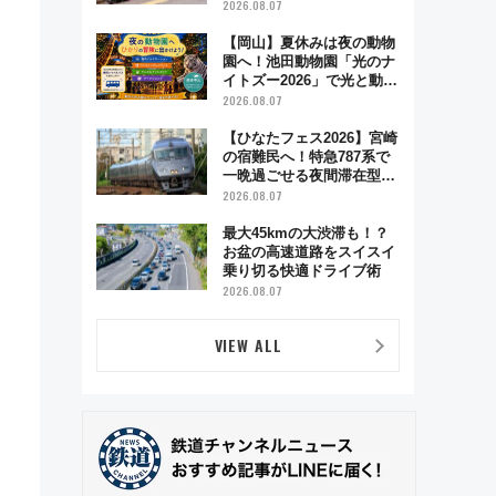
ハイランド限定グルメ＆グ
2026.08.07
ッズ徹底ガイド
【岡山】夏休みは夜の動物
園へ！池田動物園「光のナ
イトズー2026」で光と動物
が彩る特別な夜
2026.08.07
【ひなたフェス2026】宮崎
の宿難民へ！特急787系で
一晩過ごせる夜間滞在型イ
ベント「スワローおひさ
2026.08.07
ま」が救世主に？
最大45kmの大渋滞も！？
お盆の高速道路をスイスイ
乗り切る快適ドライブ術
2026.08.07
VIEW ALL