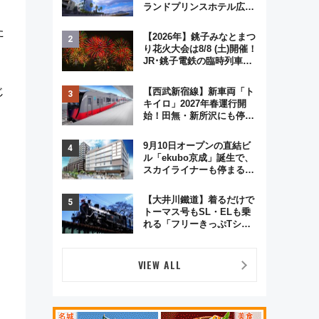
ランドプリンスホテル広島
のフォトウエディング＆カ
た
ジュアルパーティープラン
【2026年】銚子みなとまつ
り花火大会は8/8 (土)開催！
JR･銚子電鉄の臨時列車や
アクセス情報、利根川に咲
く8,000発の大迫力＆屋台
じ
【西武新宿線】新車両「ト
を満喫
キイロ」2027年春運行開
始！田無・新所沢にも停
車 2028年春には「第2
弾」も
9月10日オープンの直結ビ
ル「ekubo京成」誕生で、
スカイライナーも停まる巨
大ハブ駅・新鎌ヶ谷はどう
変わる？ 全テナント情報も
【大井川鐵道】着るだけで
公開！
トーマス号もSL・ELも乗
れる「フリーきっぷTシャ
ツ」8月6日より受注販売
VIEW ALL