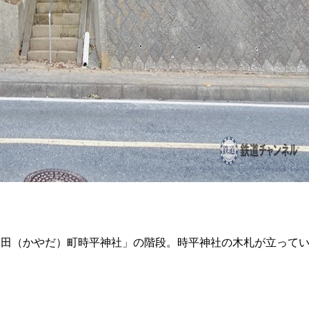
萱田（かやだ）町時平神社」の階段。時平神社の木札が立って