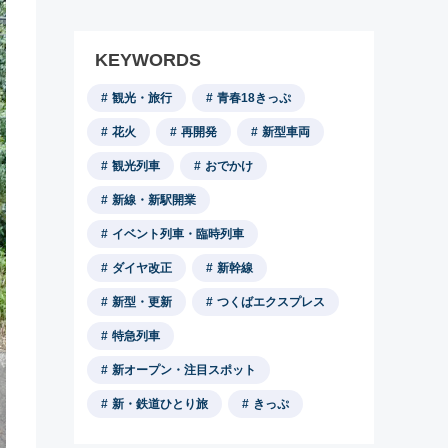
KEYWORDS
観光・旅行
青春18きっぷ
花火
再開発
新型車両
観光列車
おでかけ
新線・新駅開業
イベント列車・臨時列車
ダイヤ改正
新幹線
新型・更新
つくばエクスプレス
特急列車
新オープン・注目スポット
新・鉄道ひとり旅
きっぷ