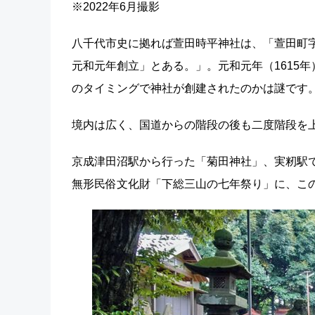
※2022年6月撮影
八千代市史に拠れば萱田時平神社は、「萱田町
元和元年創立」とある。」。元和元年（1615
のタイミングで神社が創建されたのかは謎です
境内は広く、国道からの階段の後も二度階段を
京成津田沼駅から行った「菊田神社」、実籾駅
無形民俗文化財「下総三山の七年祭り」に、こ