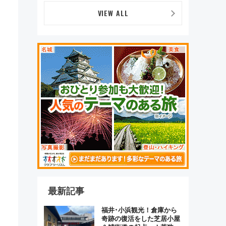
ッズ徹底ガイド
VIEW ALL
最新記事
福井･小浜観光！倉庫から
奇跡の復活をした芝居小屋