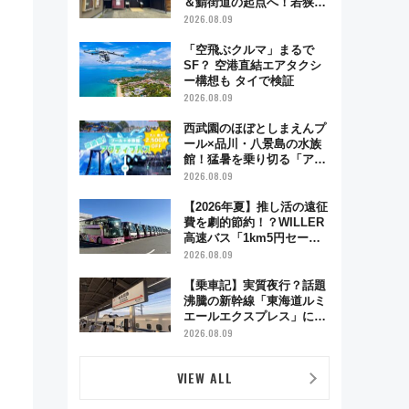
＆鯖街道の起点へ！若狭小
浜お魚センターでBBQ、老
2026.08.09
舗お酢店ソフトなど歴史＆
グルメ散歩
「空飛ぶクルマ」まるで
緒
SF？ 空港直結エアタクシ
ー構想も タイで検証
2026.08.09
西武園のほぼとしまえんプ
ール×品川・八景島の水族
館！猛暑を乗り切る「アク
ティブパス」で夏休みをお
2026.08.09
得に楽しむ！
【2026年夏】推し活の遠征
費を劇的節約！？WILLER
高速バス「1km5円セー
ル」やワンコイン温泉の最
2026.08.09
強ルート 予約期間・対象
路線まとめ
【乗車記】実質夜行？話題
沸騰の新幹線「東海道ルミ
エールエクスプレス」に乗
車してみた 東京22時発、
2026.08.09
京都・新大阪に6時台着
見どころは岐阜羽島の素晴
VIEW ALL
らし過ぎる朝