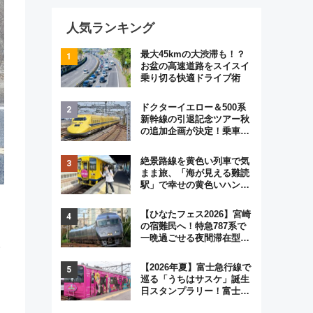
人気ランキング
最大45kmの大渋滞も！？
お盆の高速道路をスイスイ
乗り切る快適ドライブ術
ドクターイエロー＆500系
新幹線の引退記念ツアー秋
の追加企画が決定！乗車体
験やグッズ・ホテル情報ま
とめ
絶景路線を黄色い列車で気
まま旅、「海が見える難読
駅」で幸せの黄色いハンカ
チに願いを 「新・鉄道ひ
とり旅」279回目の舞台は
【ひなたフェス2026】宮崎
「島原鉄道」
の宿難民へ！特急787系で
一晩過ごせる夜間滞在型イ
い
ベント「スワローおひさ
ま」が救世主に？
【2026年夏】富士急行線で
巡る「うちはサスケ」誕生
日スタンプラリー！富士急
ハイランド限定グルメ＆グ