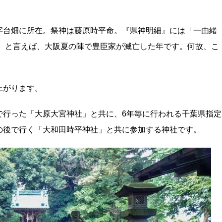
字台畑に所在。祭神は藤原時平命。『県神明細』には「一由
年）と言えば、大阪夏の陣で豊臣家が滅亡した年です。何故、こ
。
上がります。
で行った「大原大宮神社」と共に、6年毎に行われる千葉県指定
の後で行く「大和田時平神社」と共に参加する神社です。