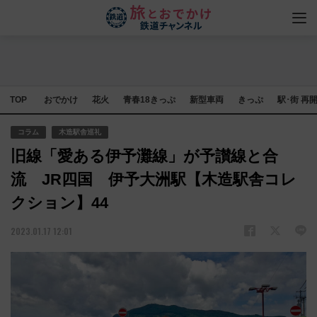
TOP
おでかけ
花火
青春18きっぷ
新型車両
きっぷ
駅･街 再
コラム
木造駅舎巡礼
旧線「愛ある伊予灘線」が予讃線と合
流 JR四国 伊予大洲駅【木造駅舎コレ
クション】44
2023.01.17 12:01