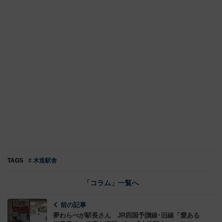
TAGS
# 木造駅舎
「コラム」一覧へ
前の記事
夢わらべが駅長さん JR四国予讃線･旧線「愛ある