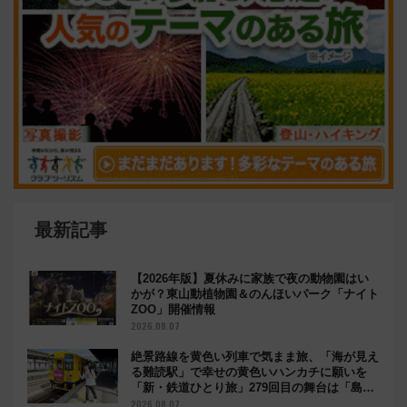
最新記事
【2026年版】夏休みに家族で夜の動物園はい
かが？東山動植物園＆のんほいパーク「ナイト
ZOO」開催情報
2026.08.07
絶景路線を黄色い列車で気まま旅、「海が見え
る難読駅」で幸せの黄色いハンカチに願いを
「新・鉄道ひとり旅」279回目の舞台は「島原
鉄道」
2026.08.07