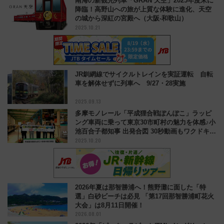
南海の新観光列車「GRAN 天空」2025年度末に
降臨！高野山への旅が上質な体験に進化、天空
の城から深紅の宮殿へ（大阪-和歌山）
2025.10.21
JR釧網線でサイクルトレインを実証運転 自転
車を解体せずに列車へ 9/27・28実施
2025.09.13
多摩モノレール「平成狸合戦ぽんぽこ」ラッピ
ング車両に乗って東京30市町村の魅力を体感♪小
池百合子都知事 出発合図 30秒動画もワクドキ！
2025.10.20
2050東京戦略
2026年夏は那智勝浦へ！熊野灘に面した「特
選」白砂ビーチは必見 「第17回那智勝浦町花火
大会」は8月11日開催！
2026.08.01