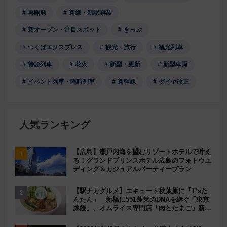
再開発
新線・新駅開業
新オープン・注目スポット
きっぷ
つくばエクスプレス
観光・旅行
観光列車
特急列車
花火
新型・更新
新型車両
イベント列車・臨時列車
新幹線
ダイヤ改正
人気ランキング
【広島】瀬戸内海を望むリゾートホテルで叶え
る！グランドプリンスホテル広島のフォトウエ
ディング＆カジュアルパーティープラン
【駅ナカグルメ】エキュート秋葉原に「T’sた
んたん」 新橋に551蓬莱のDNAを継ぐ「東京
豚饅」、オムライス専門店「肉とたまご」新グ
ルメ続々登場！【2026年8月】