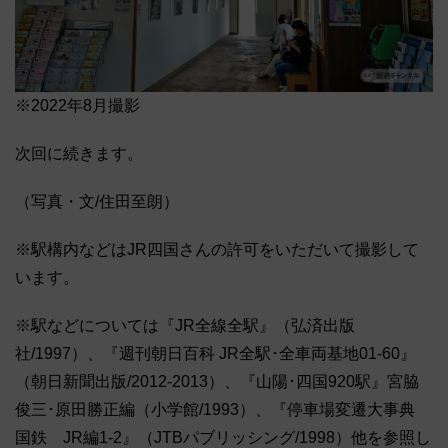
※2022年8月撮影
次回に続きます。
（写真・文/住田至朗）
※駅構内などはJR四国さんの許可をいただいて撮影して
います。
※駅などについては『JR全線全駅』（弘済出版
社/1997）、『週刊朝日百科 JR全駅･全車両基地01-60』
（朝日新聞出版/2012-2013）、『山陽･四国920駅』宮脇
俊三･原田勝正編（小学館/1993）、『停車場変遷大事典
国鉄 JR編1-2』（JTBパブリッシング/1998）他を参照し