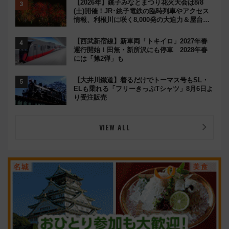
【2026年】銚子みなとまつり花火大会は8/8
(土)開催！JR･銚子電鉄の臨時列車やアクセス
情報、利根川に咲く8,000発の大迫力＆屋台を
満喫
【西武新宿線】新車両「トキイロ」2027年春
運行開始！田無・新所沢にも停車 2028年春
には「第2弾」も
【大井川鐵道】着るだけでトーマス号もSL・
ELも乗れる「フリーきっぷTシャツ」8月6日よ
り受注販売
VIEW ALL