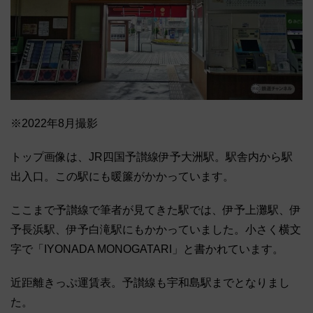
※2022年8月撮影
トップ画像は、JR四国予讃線伊予大洲駅。駅舎内から駅
出入口。この駅にも暖簾がかかっています。
ここまで予讃線で筆者が見てきた駅では、伊予上灘駅、伊
予長浜駅、伊予白滝駅にもかかっていました。小さく横文
字で「IYONADA MONOGATARI」と書かれています。
近距離きっぷ運賃表。予讃線も宇和島駅までとなりまし
た。