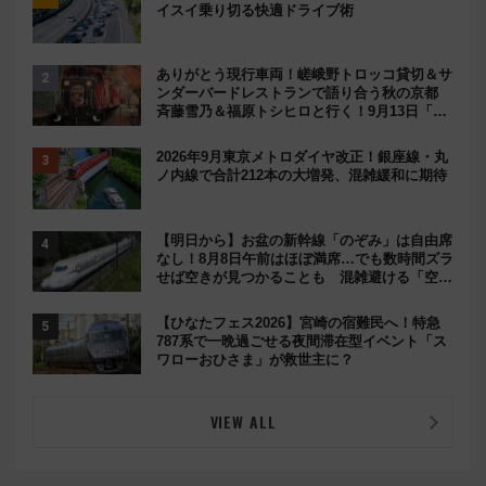
イスイ乗り切る快適ドライブ術
ありがとう現行車両！嵯峨野トロッコ貸切＆サ
ンダーバードレストランで語り合う秋の京都
斉藤雪乃＆福原トシヒロと行く！9月13日「京
都の鉄道満喫ツアー」開催
2026年9月東京メトロダイヤ改正！銀座線・丸
ノ内線で合計212本の大増発、混雑緩和に期待
【明日から】お盆の新幹線「のぞみ」は自由席
なし！8月8日午前はほぼ満席…でも数時間ズラ
せば空きが見つかることも 混雑避ける「空
席」探しのコツ
【ひなたフェス2026】宮崎の宿難民へ！特急
787系で一晩過ごせる夜間滞在型イベント「ス
ワローおひさま」が救世主に？
VIEW ALL