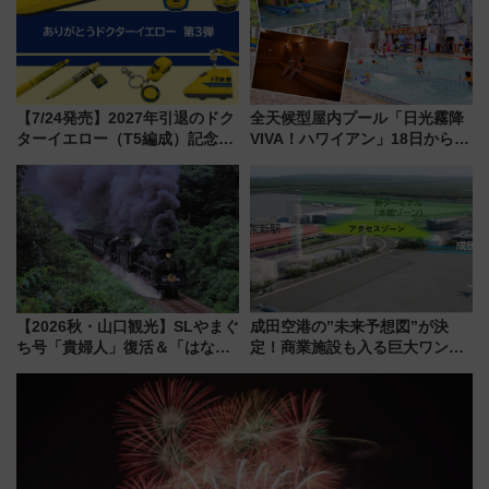
【7/24発売】2027年引退のドク
全天候型屋内プール「日光霧降
ターイエロー（T5編成）記念グ
VIVA！ハワイアン」18日から営
ッズ7種が登場！ 新幹線車内放
業開始 小さなお子様連れのフ
送の目覚まし時計など通販・販
ァミリーから大人まで幅広い世
売店舗まとめ
代が一日中楽しる夏のリゾート
を楽しんで
【2026秋・山口観光】SLやまぐ
成田空港の”未来予想図”が決
ち号「貴婦人」復活＆「はなあ
定！商業施設も入る巨大ワンタ
かり」初走行区間も！山口DCの
ーミナル、京成の高架新駅整備
注目観光列車まとめ きっぷの取
で新型特急が品川･羽田とを結
り方は？
ぶ！ JR空港駅は2面3線化！