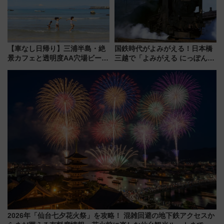
しめるプランが登場
【車なし日帰り】三浦半島・絶
国鉄時代がよみがえる！日本橋
景カフェと透明度AA穴場ビーチ
三越で「よみがえる にっぽんの
を巡る！ おトクな電車きっぷ活
鉄道展」7/22-8/3開催、広田尚
用してストレスフリー旅へ行こ
敬の名作写真も、駅弁フェスも
う！
同時開催！
2026年「仙台七夕花火祭」を攻略！ 混雑回避の地下鉄アクセスか