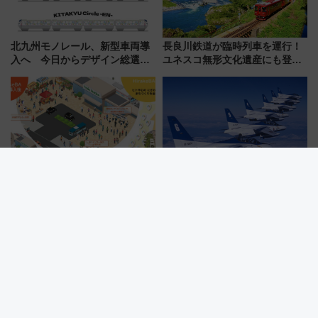
北九州モノレール、新型車両導
長良川鉄道が臨時列車を運行！
入へ 今日からデザイン総選挙
ユネスコ無形文化遺産にも登録
始まる
された「郡上おどり」楽しむ人
に 乗車には予約が必要
駅前広場の利用が「超お手軽」
小松島港まつり2026にブルーイ
に！？新プラットフォーム
ンパルス飛来！JR四国の臨時ダ
「HirakeBA」8月3日始動、ス
イヤや駐車場予約を徹底解説
マホで簡単申請 物販や演奏会な
どに【JR東日本】