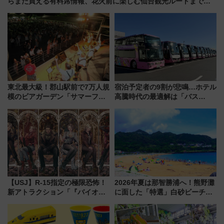
らまだ買える有料席情報、花火前に楽しむ仙台観光ルートまで解
説！
東北最大級！郡山駅前で7万人規
宿泊予定者の9割が悲鳴…ホテル
模のビアガーデン「サマーフェ
高騰時代の最適解は「バス
スタ IN KORIYAMA 2026」
泊」!? WILLER最新調査で判明
7/24-26開催！ 有料席はJRE
した、推し活遠征や観光時のリ
MALLで予約可能
アルな懐事情
【USJ】R-15指定の極限恐怖！
2026年夏は那智勝浦へ！熊野灘
新アトラクション「『バイオハ
に面した「特選」白砂ビーチは
ザード レクイエム』 ザ・ダイ
必見 「第17回那智勝浦町花火大
ブ」今秋登場 ―予測不能の恐
会」は8月11日開催！
怖に泣き叫べ―