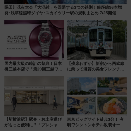
隅田川花火大会「大混雑」を回避する3つの鉄則！銀座線96本増
発･浅草線臨時ダイヤ･スカイツリー駅の規制まとめ 7/25開催
（2026年）
国内最大級の時計の祭典！日本
【残席わずか】新宿から西武線
橋三越本店で「第29回三越ワー
に乗って滋賀の美食フレンチを
ルドウォッチフェア」開幕
堪能？ 大人気レストラン列車
【2026年8月5日～25日】
「52席の至福」で味わう近江牛
や伝統文化の特別コラボ
【新横浜駅】駅弁・お土産選び
東京ビッグサイト徒歩3分！ 有
がもっと便利に？「プレシャス
明ワシントンホテル改装オープ
デリ＆ギフト新横浜」がオープ
ン直前「ゆりかもめ運転台付き