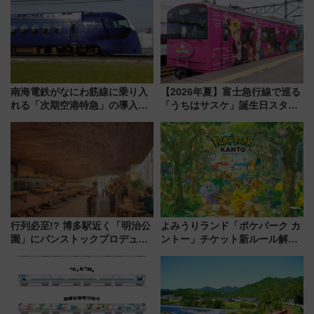
南海電鉄がなにわ筋線に乗り入
【2026年夏】富士急行線で巡る
れる「次期空港特急」の導入を
「うちはサスケ」誕生日スタン
決定！ピニンファリーナによる
プラリー！富士急ハイランド限
日本初の鉄道デザイン
定グルメ＆グッズ徹底ガイド
行列必至!? 博多駅近く「明治公
よみうりランド「ポケパーク カ
園」にパンストックプロデュー
ントー」チケット新ルール解
スの新業態『Land Bageri』8/7
説！購入制限の緩和と入場時の
オープン 秋からはビストロ営業
本人確認が11月スタート
も！