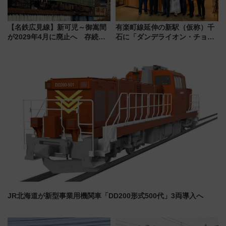
【名鉄広見線】新可児～御嵩間
有楽町線延伸の新駅（仮称）千
が2029年4月に廃止へ 存続協
石に「ダンデライオン・チョコ
議終了で100年の歴史に幕
レート」が出店！ 東京メトロが
1億円出資で挑む新時代のまちづ
くりとは？
JR北海道が新型事業用機関車「DD200形式500代」3両導入へ