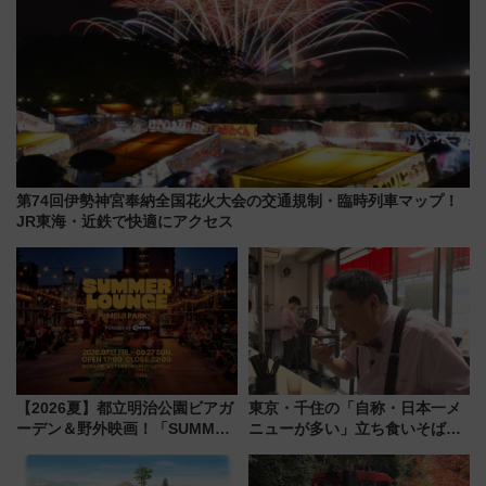
第74回伊勢神宮奉納全国花火大会の交通規制・臨時列車マップ！
JR東海・近鉄で快適にアクセス
【2026夏】都立明治公園ビアガ
東京・千住の「自称・日本一メ
ーデン＆野外映画！「SUMMER
ニューが多い」立ち食いそば屋
LOUNGE」のアクセスと上映ス
とは？ ＢＳ日テレ『ドランク塚
ケジュール 夜風とビール、映画
地のふらっと立ち食いそば』