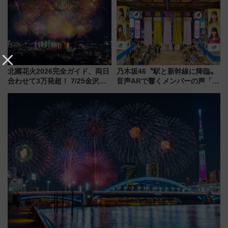
ディング＆カジュアルパーティ
プン。もつ鍋風など限定メニュ
ープラン
ーも
北國花火2026完全ガイド、両日
乃木坂46〝駅と新幹線に降臨〟
合わせて3万発超！ 7/25金沢大
音声ARで響くメンバーの声「真
会・8/1川北大会の2つの花火大
夏の全国ツアー2026」
会の日程・アクセス・観覧席ま
とめ（石川県）