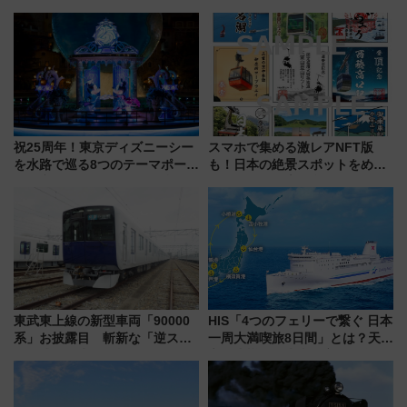
よいよ試運転開始へ！現行車両
ひまわりが咲き誇る「アルコピ
は2026年で引退
アひまわり園」開園
祝25周年！東京ディズニーシー
スマホで集める激レアNFT版
を水路で巡る8つのテーマポート
も！日本の絶景スポットをめぐ
と限定デコレーションを解説
って集める「索道印(さくどうい
ん)」企画がスタート
東武東上線の新型車両「90000
HIS「4つのフェリーで繋ぐ 日本
系」お披露目 斬新な「逆スラ
一周大満喫旅8日間」とは？天橋
ント式」の先頭形状と明るく開
立・小樽・日光東照宮など全国
放的な車内空間に注目、デビュ
の絶景＆限定グルメを網羅！煩
ーは9月
雑な手続きも不要でお手軽に楽