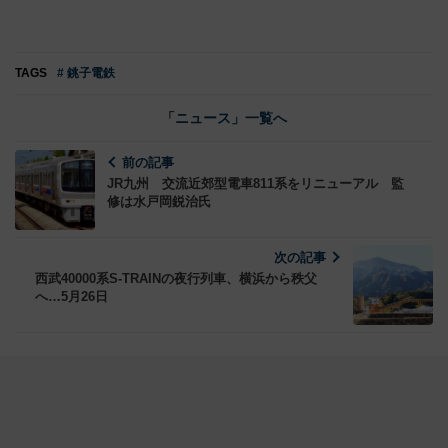
TAGS
# 銚子電鉄
「ニュース」一覧へ
前の記事
JR九州 交流近郊型電車811系をリニューアル 監
修は水戸岡鋭治氏
次の記事
西武40000系S-TRAINの夜行列車、横浜から秩父
へ…5月26日