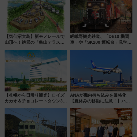
を満喫！
7/27夜10時～放送
【気仙沼大島】新モノレールで
嵯峨野観光鉄道、「DE10 機関
山頂へ！絶景の「亀山テラス
車」や「SK200 運転台」見学ツ
360°」が7月19日オープン、休
アーを開催！ ラストランイベン
暇村のお得な日帰りプランも登
トの一環で激レア体験できちゃ
場
うかも 参加方法やスケジュール
をご紹介
【札幌から日帰り観光】ロイズ
ANAが機内持ち込みを厳格化
カカオ＆チョコレートタウン3周
【夏休みの移動に注意！】ハン
年！ 9月は入場料半額やチョコ
ドバッグやPCケースも対象の
詰め放題を開催、ロイズタウン
「身の回り品」新サイズ制限
駅からのアクセスも
(40×30×20cm)おさらい