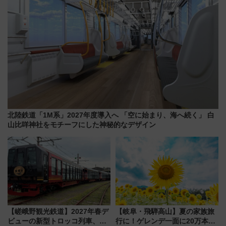
北陸鉄道「1M系」2027年度導入へ 「空に始まり、海へ続く」 白
山比咩神社をモチーフにした神秘的なデザイン
【嵯峨野観光鉄道】2027年春デ
【岐阜・飛騨高山】夏の家族旅
ビューの新型トロッコ列車、い
行に！ゲレンデ一面に20万本の