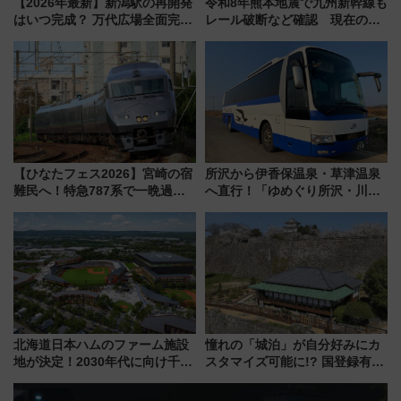
【2026年最新】新潟駅の再開発
令和8年熊本地震で九州新幹線も
はいつ完成？ 万代広場全面完成
レール破断など確認 現在の運
から「にいがた2キロ」・古町再
転見合わせ状況と交通網への影
開発、バスタ新潟構想まで徹底
響
解説！
【ひなたフェス2026】宮崎の宿
所沢から伊香保温泉・草津温泉
難民へ！特急787系で一晩過ご
へ直行！「ゆめぐり所沢・川越
せる夜間滞在型イベント「スワ
号」で群馬の温泉旅をもっと気
ローおひさま」が救世主に？
軽に 運行ダイヤ・運賃を解説
北海道日本ハムのファーム施設
憧れの「城泊」が自分好みにカ
地が決定！2030年代に向け千歳
スタマイズ可能に!? 国登録有形
線沿線が一大野球エリア
文化財・丸亀城「延寿閣別館」
にオーダーメイド型の宿泊プラ