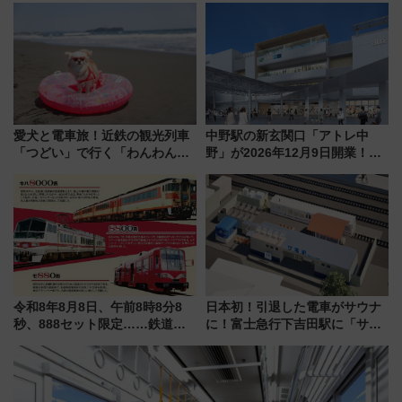
ン 場所や営業時間・限定弁当
客室」や海鮮丼が人気の朝食ビ
を紹介
ュッフェを現地レポ
愛犬と電車旅！近鉄の観光列車
中野駅の新玄関口「アトレ中
「つどい」で行く「わんわん列
野」が2026年12月9日開業！新
車」第5弾！海辺のBBQも楽し
改札直結で屋上BBQも楽しめる
める日帰りツアー
注目スポット
令和8年8月8日、午前8時8分8
日本初！引退した電車がサウナ
秒、888セット限定……鉄道各
に！富士急行下吉田駅に「サ電
社の「8・8・8」な記念きっぷ
（SADEN）」2026年12月開
たち
業 行き交う電車の音や振動を
感じながら「ととのう」新感覚