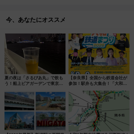
今、あなたにオススメ
夏の夜は「さるびあ丸」で飲も
【奈良県】全国から鉄道会社が
う！船上ビアガーデンで東京湾
参加！駅弁も大集合！「大和鉄
の夜景を眺めながら軽く一
道まつり2026」が8月8日・9日
杯……工場直送生ビールや島グ
に開催決定
ルメが美味い