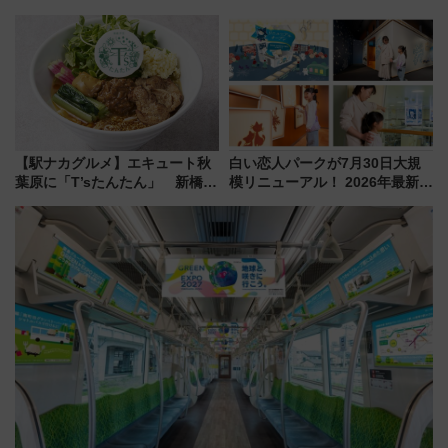
垣島から船で向かう究極のご褒
適ドライブ術
美旅「何もしない贅沢」を体験
してみない？
【駅ナカグルメ】エキュート秋
白い恋人パークが7月30日大規
葉原に「T’sたんたん」 新橋に
模リニューアル！ 2026年最新の
551蓬莱のDNAを継ぐ「東京豚
新エリア・工場見学の見どころ
饅」、オムライス専門店「肉と
と料金・アクセスを徹底解説
たまご」新グルメ続々登場！
（札幌市）
【2026年8月】