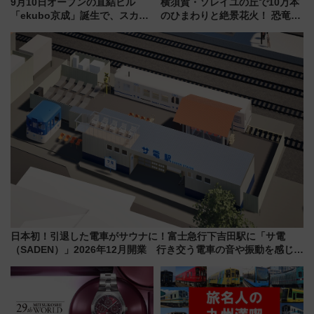
9月10日オープンの直結ビル
横須賀・ソレイユの丘で10万本
「ekubo京成」誕生で、スカイ
のひまわりと絶景花火！ 恐竜や
ライナーも停まる巨大ハブ駅・
ドッグプールなど三浦半島の日
新鎌ヶ谷はどう変わる？ 全テナ
帰りお出かけ最新情報（2026年
ント情報も公開！
7月17日～開催）
日本初！引退した電車がサウナに！富士急行下吉田駅に「サ電
（SADEN）」2026年12月開業 行き交う電車の音や振動を感じな
がら「ととのう」新感覚