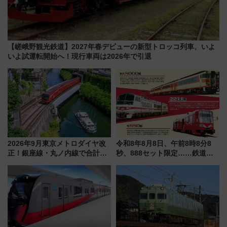
【嵯峨野観光鉄道】2027年春デビューの新型トロッコ列車、いよ
いよ試運転開始へ！現行車両は2026年で引退
2026年9月東京メトロダイヤ改
令和8年8月8日、午前8時8分8
正！銀座線・丸ノ内線で合計
秒、888セット限定……鉄道各
212本の大増発、混雑緩和に期
社の「8・8・8」な記念きっぷ
待
たち