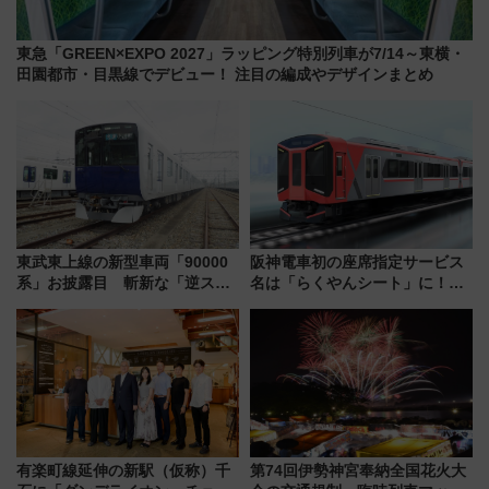
東急「GREEN×EXPO 2027」ラッピング特別列車が7/14～東横・
田園都市・目黒線でデビュー！ 注目の編成やデザインまとめ
東武東上線の新型車両「90000
阪神電車初の座席指定サービス
系」お披露目 斬新な「逆スラ
名は「らくやんシート」に！新
ント式」の先頭形状と明るく開
型3000系で大阪梅田～山陽姫路
放的な車内空間に注目、デビュ
を快適移動
ーは9月
有楽町線延伸の新駅（仮称）千
第74回伊勢神宮奉納全国花火大