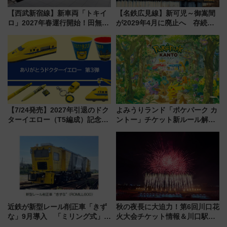
【西武新宿線】新車両「トキイ
【名鉄広見線】新可児～御嵩間
ロ」2027年春運行開始！田無・
が2029年4月に廃止へ 存続協
新所沢にも停車 2028年春には
議終了で100年の歴史に幕
「第2弾」も
【7/24発売】2027年引退のドク
よみうりランド「ポケパーク カ
ターイエロー（T5編成）記念グ
ントー」チケット新ルール解
ッズ7種が登場！ 新幹線車内放
説！購入制限の緩和と入場時の
送の目覚まし時計など通販・販
本人確認が11月スタート
売店舗まとめ
近鉄が新型レール削正車「きず
秋の夜長に大迫力！第6回川口花
な」9月導入 「ミリング式」採
火大会チケット情報＆川口駅か
用でメンテナンス作業を効率
らのアクセスガイド