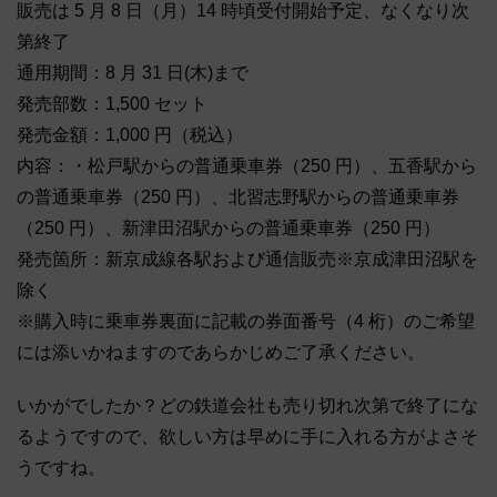
販売は 5 月 8 日（月）14 時頃受付開始予定、なくなり次
第終了
通用期間：8 月 31 日(木)まで
発売部数：1,500 セット
発売金額：1,000 円（税込）
内容：・松戸駅からの普通乗車券（250 円）、五香駅から
の普通乗車券（250 円）、北習志野駅からの普通乗車券
（250 円）、新津田沼駅からの普通乗車券（250 円）
発売箇所：新京成線各駅および通信販売※京成津田沼駅を
除く
※購入時に乗車券裏面に記載の券面番号（4 桁）のご希望
には添いかねますのであらかじめご了承ください。
いかがでしたか？どの鉄道会社も売り切れ次第で終了にな
るようですので、欲しい方は早めに手に入れる方がよさそ
うですね。