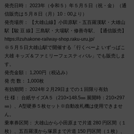
発売日時： 2023年（令和５）年５月５日（祝・金）（通
信販売は５月８日（月）10：00より）
発売場所： 【大雄山線】小田原駅・五百羅漢駅・大雄山
駅【駿 豆 線】三島駅・大場駅・修善寺駅、【通信販売】
https://izuhakone-railway-shop.raku-uru.jp/
※５月５日大雄山駅で開催する「行くべーよ いずっぱこ
大雄 キッズ＆ファミリーフェスティバル」でも販売しま
す。
発売金額： 1,200円（税込み）
発 売 数： 1,000枚
有効期間： 2024年２月29日までの１回限り有効
仕 様： 台紙サイズA５（210×148.5㎜ 展開時：210×297
㎜）、A型硬券５枚セット※自動改札機は使用できませ
ん。
乗車券区間： 大雄山から小田原まで片道 280 円区間（１
枚）、五百羅漢から塚原まで片道 150 円区間（１枚）、