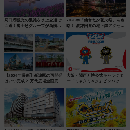
河口湖観光の混雑を水上交通で
2026年「仙台七夕花火祭」を攻
回避！富士急グループが新航路
略！ 混雑回避の地下鉄アクセス
「大石公園ライン」7月17日よ
からまだ買える有料席情報、花
り運航
火前に楽しむ仙台観光ルートま
で解説！
【2026年最新】新潟駅の再開発
大阪・関西万博公式キャラクタ
はいつ完成？ 万代広場全面完成
ー「ミャクミャク」ピンバッジ
から「にいがた2キロ」・古町再
新登場！関西の駅構内などで7月
開発、バスタ新潟構想まで徹底
中旬発売
解説！