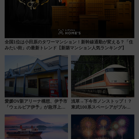
全国1位は小田原のタワーマンション！新幹線通勤が変える？「住
みたい街」の最新トレンド【新築マンション人気ランキング】
愛媛OV新アリーナ構想、伊予市
浅草→下今市ノンストップ！？
「ウェルピア伊予」が急浮上！
東武100系スペーシアがブルー
サイボウズ青野社長の参加表明
リボン賞35周年記念で「デビュ
で探る鉄道アクセスの未来
ー当時の停車駅」を再現 運転
時刻や特急券の買い方を紹介