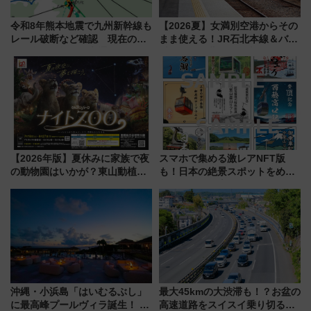
令和8年熊本地震で九州新幹線も
【2026夏】女満別空港からその
レール破断など確認 現在の運
まま使える！JR石北本線＆バス
転見合わせ状況と交通網への影
乗り放題「北見・網走周遊フリ
響
ーパス」でおトクに道東観光
（8/3発売）
【2026年版】夏休みに家族で夜
スマホで集める激レアNFT版
の動物園はいかが？東山動植物
も！日本の絶景スポットをめぐ
園＆のんほいパーク「ナイト
って集める「索道印(さくどうい
ZOO」開催情報
ん)」企画がスタート
沖縄・小浜島「はいむるぶし」
最大45kmの大渋滞も！？お盆の
に最高峰プールヴィラ誕生！ 石
高速道路をスイスイ乗り切る快