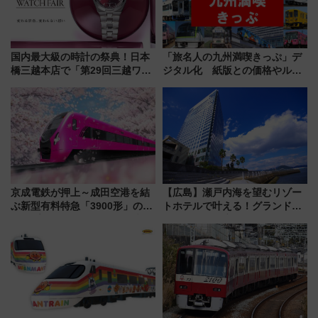
国内最大級の時計の祭典！日本
「旅名人の九州満喫きっぷ」デ
橋三越本店で「第29回三越ワー
ジタル化 紙版との価格やルー
ルドウォッチフェア」開幕
ルの違いを解説
【2026年8月5日～25日】
京成電鉄が押上～成田空港を結
【広島】瀬戸内海を望むリゾー
ぶ新型有料特急「3900形」のコ
トホテルで叶える！グランドプ
ンセプト・デザイン公開 愛称
リンスホテル広島のフォトウエ
募集も実施
ディング＆カジュアルパーティ
ープラン