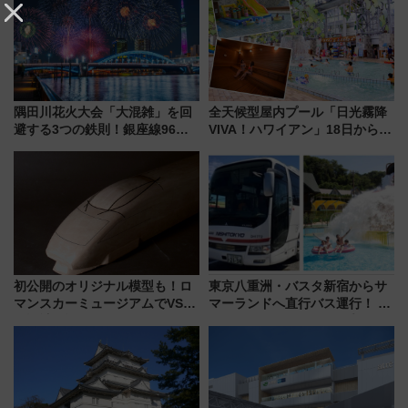
隅田川花火大会「大混雑」を回
全天候型屋内プール「日光霧降
避する3つの鉄則！銀座線96本
VIVA！ハワイアン」18日から営
増発･浅草線臨時ダイヤ･スカイ
業開始 小さなお子様連れのフ
ツリー駅の規制まとめ 7/25開催
ァミリーから大人まで幅広い世
（2026年）
代が一日中楽しる夏のリゾート
を楽しんで
初公開のオリジナル模型も！ロ
東京八重洲・バスタ新宿からサ
マンスカーミュージアムでVSE
マーランドへ直行バス運行！ お
の設計秘話に迫る企画展が7月
トクな1Dayパスで夏のプールと
15日スタート
推し活を楽しもう！（2026年
8/1～31）