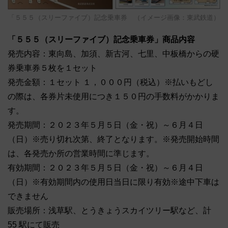
「５５５（スリーファイブ）記念乗車券 （イメージ画像：東武鉄道）
「５５５（スリーファイブ）記念乗車券」商品内容
発売内容：東向島、加須、新古河、七里、中板橋からの硬
券乗車券５枚を１セット
発売金額：１セット １，０００円（税込）※払いもどし
の際は、各券片未使用につき１５０円の手数料がかかりま
す。
発売期間：２０２３年５月５日（金・祝）～６月４日
（日）※売り切れ次第、終了となります。※発売開始時間
は、各発売か所の営業時間に準じます。
有効期間：２０２３年５月５日（金・祝）～６月４日
（日）※有効期間内の使用日当日に限り有効※途中下車は
できません
販売場所：浅草駅、とうきょうスカイツリー駅など、計
55 駅にて販売