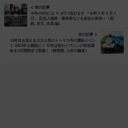
前の記事
今年の5/5には ５ が3つ並びます 「令和 5 年 5 月 5
日」 記念入場券・乗車券などを各社が発売！（相
鉄, 京王, 京成 編）
次の記事
10年目を迎える大大人気のトーマス号の運転イベン
ト 2023年も開始に！ 今年は初のイブニング特別運
転を3日間限定で実施！（静岡県, 大井川鐡道）