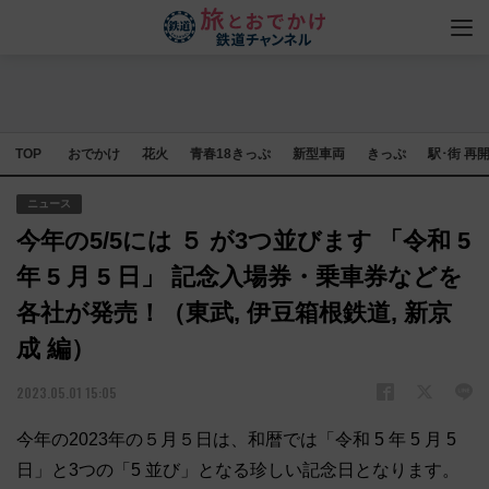
TOP
おでかけ
花火
青春18きっぷ
新型車両
きっぷ
駅･街 再
ニュース
今年の5/5には ５ が3つ並びます 「令和 5
年 5 月 5 日」 記念入場券・乗車券などを
各社が発売！（東武, 伊豆箱根鉄道, 新京
成 編）
2023.05.01 15:05
今年の2023年の５月５日は、和暦では「令和 5 年 5 月 5
日」と3つの「5 並び」となる珍しい記念日となります。