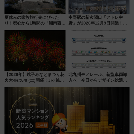
夏休みの家族旅行先にぴった
中野駅の新玄関口「アトレ中
り！都心から1時間の「湘南西エ
野」が2026年12月9日開業！新
リア」満喫ガイド 鎌倉・江の
改札直結で屋上BBQも楽しめる
島とは異なる魅力を持つ今夏の
注目スポット
注目スポット
【2026年】銚子みなとまつり花
北九州モノレール、新型車両導
火大会は8/8 (土)開催！JR･銚子
入へ 今日からデザイン総選挙
電鉄の臨時列車やアクセス情
始まる
報、利根川に咲く8,000発の大迫
力＆屋台を満喫