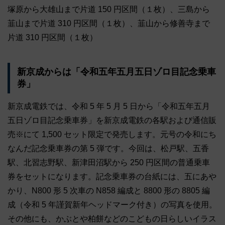
塚原から大雄山まで片道 150 円区間（１枚）、三島から
韮山まで片道 310 円区間（１枚）、韮山から修善寺まで
片道 310 円区間（１枚）
新京成からは「令和五年五月五日ゾロ目記念乗車
券」
新京成電鉄では、令和 5 年 5 月 5 日から「令和五年五月
五日ゾロ目記念乗車券」を新京成電鉄の各駅および通信販
売※にて 1,500 セット限定で発売します。元号の令和にち
なんだ記念乗車券の第 5 弾です。今回は、松戸駅、五香
駅、北習志野駅、新津田沼駅から 250 円区間の普通乗車
券をセットになります。記念乗車券の台紙には、五にあや
かり、N800 形 5 次車の N858 編成と 8800 形の 8805 編
成（令和 5 年謹賀新年ヘッドマーク付き）の写真を使用。
その他にも、かぶとや柏餅などのこどもの日らしいイラス