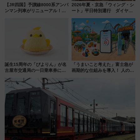
【JR四国】予讃線8000系アンパ
2026年夏・京急「ウィング・シ
ンマン列車がリニューアル！内
ート」平日特別運行 ダイヤ・
外装デザイン公開 デビューは
乗車方法を解説！2階建てバスや
今年12月
三浦海岸を堪能できるお出かけ
プランもご紹介
誕生15周年の「ぴよりん」が名
「うまいこと考えた」富士急が
古屋市交通局の一日乗車券に！
画期的な仕組みを導入！ 人のか
東山線では貸切電車も登場【限
わりにスマホが並ぶ「分身く
定1万5000枚】
ん」始動