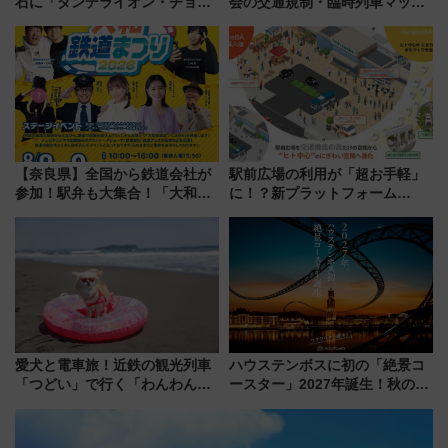
石に「ダンデライオン・チョコ
会の交通規制・臨時列車マッ
レート」が出店！ 東京メトロが
プ！JR東海・近鉄で快適にアク
1億円出資で挑む新時代のまちづ
セス
くりとは？
【奈良県】全国から鉄道会社が
駅前広場の利用が「超お手軽」
参加！駅弁も大集合！「大和鉄
に！？新プラットフォーム
道まつり2026」が8月8日・9日
「HirakeBA」8月3日始動、ス
に開催決定
マホで簡単申請 物販や演奏会な
どに【JR東日本】
愛犬と電車旅！近鉄の観光列車
ハウステンボスに初の「絶景コ
「つどい」で行く「わんわん列
ースター」2027年誕生！秋の
車」第5弾！海辺のBBQも楽し
「すんごいハロウィン」見どこ
める日帰りツアー
ろも一挙紹介