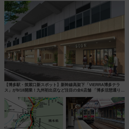
化！安全性や乗り心地の向上に
貢献するだけでなく、全線区で
活躍するための仕組みも
【博多駅・筑紫口新スポット】新幹線高架下「VIERRA博多テラ
ス」が9/18開業！九州初出店など注目の全6店舗 「博多活憩通り」
も一新