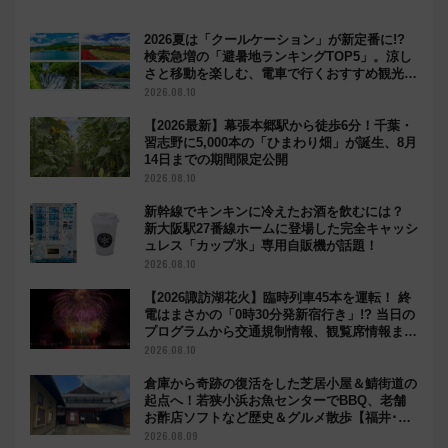
2026夏は「クールケーション」が新定番に!?
検索急増の「避暑地ランキングTOP5」。涼し
さと移動を楽しむ、電車で行くおすすめ観光情
報も
2026.08.10
【2026最新】幕張本郷駅から徒歩6分！千葉・
習志野に5,000本の「ひまわり畑」が誕生、8月
14日までの期間限定公開
2026.08.10
新幹線でキンキンに冷えたお酒を飲むには？
新大阪駅27番線ホームに登場した完全キャッシ
ュレス「カップ氷」専用自販機が話題！
2026.08.10
【2026諏訪湖花火】臨時列車45本を運転！ 終
電はまさかの「0時30分発新宿行き」!? 当日の
プログラムから交通規制情報、観覧席情報まで
徹底解説
2026.08.10
倉庫から奇跡の復活をした芝居小屋＆鯖街道の
起点へ！若狭小浜お魚センターでBBQ、老舗
お酢店ソフトなど歴史＆グルメ散歩【福井･小
浜観光】
2026.08.09