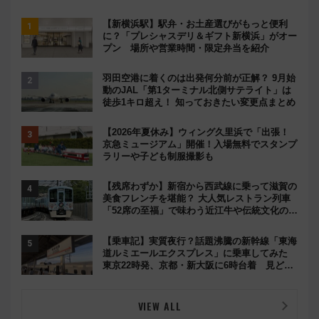
【新横浜駅】駅弁・お土産選びがもっと便利
に？「プレシャスデリ＆ギフト新横浜」がオー
プン 場所や営業時間・限定弁当を紹介
羽田空港に着くのは出発何分前が正解？ 9月始
動のJAL「第1ターミナル北側サテライト」は
徒歩1キロ超え！ 知っておきたい変更点まとめ
【2026年夏休み】ウィング久里浜で「出張！
京急ミュージアム」開催！入場無料でスタンプ
ラリーや子ども制服撮影も
【残席わずか】新宿から西武線に乗って滋賀の
美食フレンチを堪能？ 大人気レストラン列車
「52席の至福」で味わう近江牛や伝統文化の特
別コラボ
【乗車記】実質夜行？話題沸騰の新幹線「東海
道ルミエールエクスプレス」に乗車してみた
東京22時発、京都・新大阪に6時台着 見どこ
ろは岐阜羽島の素晴らし過ぎる朝
VIEW ALL