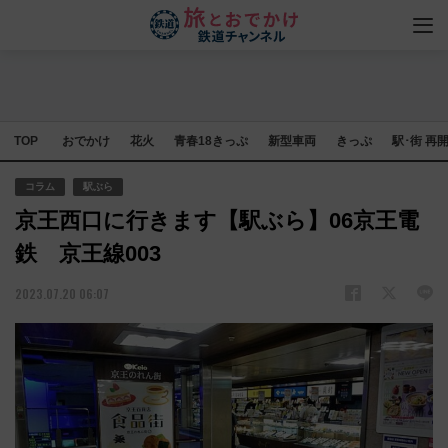
TOP
おでかけ
花火
青春18きっぷ
新型車両
きっぷ
駅･街 再
コラム
駅ぶら
京王西口に行きます【駅ぶら】06京王電
鉄 京王線003
2023.07.20 06:07