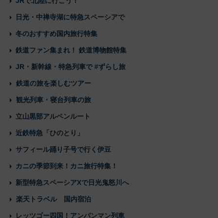
JRで北陸に行こう！
日光・中禅寺湖に特急スペーシアで
冬のおすすめ国内旅行特集
鉄道ファン集まれ！ 鉄道博物館特集
JR・新幹線・特急列車で #ずらし旅
鉄道の旅を楽しむツアー
観光列車・寝台列車の旅
立山黒部アルペンルート
近鉄特急「ひのとり」
サフィール踊り子号で行く伊豆
カニの季節到来！カニ旅行特集！
新型特急スペーシアXで日光鬼怒川へ
楽天トラベル 国内宿泊
レッツゴー四国！アンパンマン列車