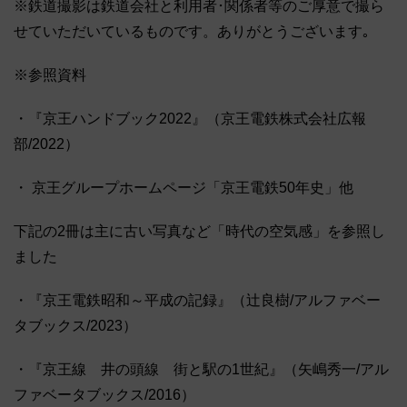
※鉄道撮影は鉄道会社と利用者･関係者等のご厚意で撮ら
せていただいているものです。ありがとうございます｡
※参照資料
・『京王ハンドブック2022』（京王電鉄株式会社広報
部/2022）
・ 京王グループホームページ「京王電鉄50年史」他
下記の2冊は主に古い写真など「時代の空気感」を参照し
ました
・『京王電鉄昭和～平成の記録』（辻良樹/アルファベー
タブックス/2023）
・『京王線 井の頭線 街と駅の1世紀』（矢嶋秀一/アル
ファベータブックス/2016）