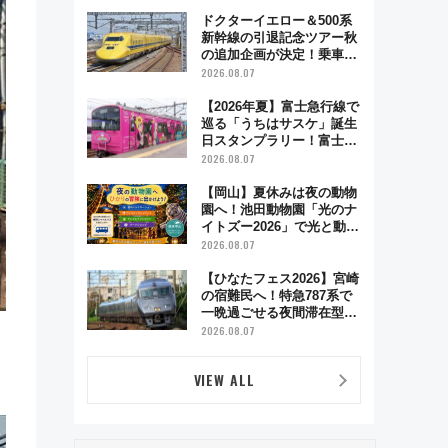
とり旅」279回目の舞台は
「島原鉄道」
ドクターイエロー＆500系
新幹線の引退記念ツアー秋
の追加企画が決定！乗車体
験やグッズ・ホテル情報ま
2026.08.07
とめ
【2026年夏】富士急行線で
巡る「うちはサスケ」誕生
日スタンプラリー！富士急
ハイランド限定グルメ＆グ
2026.08.07
ッズ徹底ガイド
【岡山】夏休みは夜の動物
園へ！池田動物園「光のナ
イトズー2026」で光と動物
が彩る特別な夜
2026.08.07
【ひなたフェス2026】宮崎
の宿難民へ！特急787系で
一晩過ごせる夜間滞在型イ
ベント「スワローおひさ
2026.08.07
ま」が救世主に？
VIEW ALL