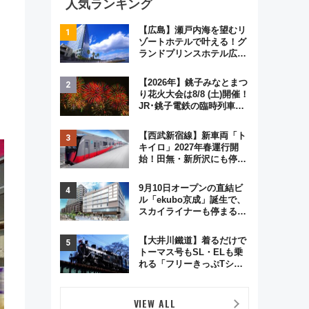
人気ランキング
【広島】瀬戸内海を望むリ
ゾートホテルで叶える！グ
ランドプリンスホテル広島
のフォトウエディング＆カ
ジュアルパーティープラン
【2026年】銚子みなとまつ
。
り花火大会は8/8 (土)開催！
JR･銚子電鉄の臨時列車や
アクセス情報、利根川に咲
く8,000発の大迫力＆屋台
【西武新宿線】新車両「ト
を満喫
キイロ」2027年春運行開
始！田無・新所沢にも停
車 2028年春には「第2
弾」も
9月10日オープンの直結ビ
ル「ekubo京成」誕生で、
スカイライナーも停まる巨
大ハブ駅・新鎌ヶ谷はどう
変わる？ 全テナント情報も
【大井川鐵道】着るだけで
公開！
トーマス号もSL・ELも乗
れる「フリーきっぷTシャ
ツ」8月6日より受注販売
VIEW ALL