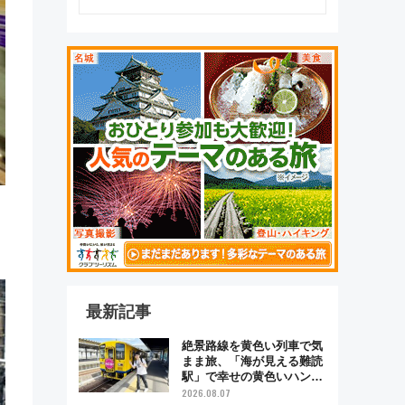
最新記事
絶景路線を黄色い列車で気
まま旅、「海が見える難読
駅」で幸せの黄色いハンカ
チに願いを 「新・鉄道ひ
2026.08.07