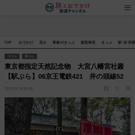
TOP
おでかけ
花火
青春18きっぷ
新型車両
きっぷ
駅･街 再
コラム
駅ぶら
東京都指定天然記念物 大宮八幡宮社叢
【駅ぶら】06京王電鉄421 井の頭線52
2024.09.14 06:09