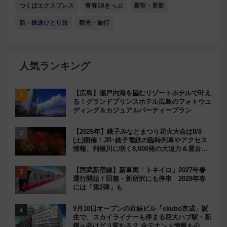
つくばエクスプレス
青春18きっぷ
新型・更新
新・鉄道ひとり旅
観光・旅行
人気ランキング
【広島】瀬戸内海を望むリゾートホテルで叶え
る！グランドプリンスホテル広島のフォトウエ
ディング＆カジュアルパーティープラン
【2026年】銚子みなとまつり花火大会は8/8
(土)開催！JR･銚子電鉄の臨時列車やアクセス
情報、利根川に咲く8,000発の大迫力＆屋台を
満喫
【西武新宿線】新車両「トキイロ」2027年春
運行開始！田無・新所沢にも停車 2028年春
には「第2弾」も
9月10日オープンの直結ビル「ekubo京成」誕
生で、スカイライナーも停まる巨大ハブ駅・新
鎌ヶ谷はどう変わる？ 全テナント情報も公