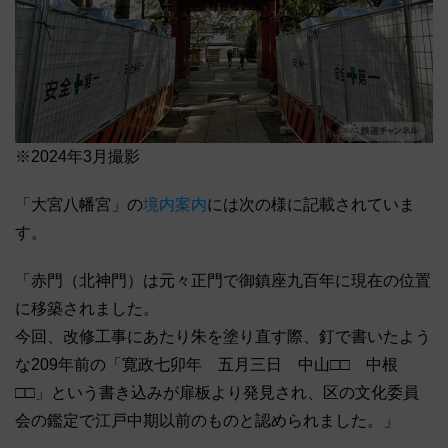
※2024年3月撮影
「大宮八幡宮」の
境内案内
には次の様に記載されていま
す。
「赤門（北神門）は元々正門で御鎮座九百年に現在の位置
に移築されました。
今回、改修工事にあたり朱を塗り直す際、釘で書いたよう
な209年前の「寛政七卯年 五月三日 中山□□ 中根
□□」という書き込みが扉板より発見され、区の文化委員
会の鑑定で江戸中期以前のものと認められました。」