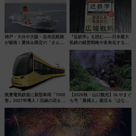
神戸・大分や大阪・志布志航路
『近鉄学』を読む――日本最大
が破格！夏休み限定の「さんふ
私鉄の経営戦略や多角化する事
らわあスペシャルセール」スタ
業の根底にある考えを浮き彫り
ート 夕朝食ビュッフェ付きで
にする一冊
快適な船旅はいかが？
筑豊電気鉄道に新型車両「7000
【2026秋・山口観光】SLやまぐ
形」2027年導入！沿線の花をイ
ち号「貴婦人」復活＆「はなあ
メージしたイエローを採用 車
かり」初走行区間も！山口DCの
内は落ち着いたゆとりある空間
注目観光列車まとめ きっぷの取
に
り方は？