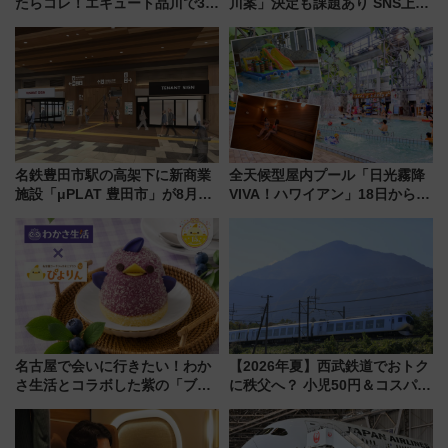
たらコレ！エキュート品川で3年
川案」決定も課題あり SNS上の
連続売上1位を獲得した定番手土
声は
産スイーツとは？
名鉄豊田市駅の高架下に新商業
全天候型屋内プール「日光霧降
施設「μPLAT 豊田市」が8月26
VIVA！ハワイアン」18日から営
日開業！全8店舗が出店し街の新
業開始 小さなお子様連れのフ
たな玄関口へ
ァミリーから大人まで幅広い世
代が一日中楽しる夏のリゾート
を楽しんで
名古屋で会いに行きたい！わか
【2026年夏】西武鉄道でおトク
さ生活とコラボした紫の「ブル
に秩父へ？ 小児50円＆コスパ最
ーベリーぴよりん」期間限定販
強きっぷで「安・近・短」な家
売
族旅行！ 深夜の正丸トンネル探
検や特急ラビューも