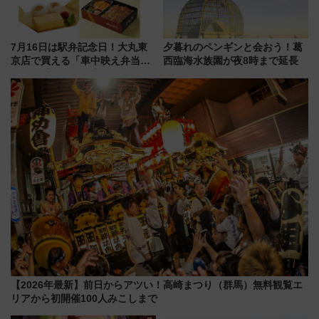
7月16日は駅弁記念日！大丸東
夕暮れのペンギンと会おう！葛
京店で買える「車中映え弁当」
西臨海水族園が夜8時まで延長
フェア【2026年夏】
【2026年最新】前日からアツい！高崎まつり（群馬）無料観覧エ
リアから初開催100人みこしまで