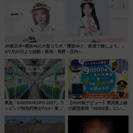
JR東日本×櫻坂46の大型コラボ「櫻坂46と、鉄道で旅しよう。」
が7月20日より始動！新潟・長野・庄内へ
東急「GREEN×EXPO 2027」ラ
【2026秋デビュー】東武東上線
ッピング特別列車が7/14～東
の新型車両「90000系」にいち
横・田園都市・目黒線でデビュ
早く乗れる！ 8/11開催の小学生
ー！ 注目の編成やデザインまと
向け先行試乗会でキッズアンバ
め
サダーになろう