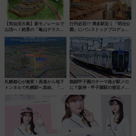
【気仙沼大島】新モノレールで
行列必至!? 博多駅近く「明治公
山頂へ！絶景の「亀山テラス
園」にパンストックプロデュー
360°」が7月19日オープン、休
スの新業態『Land Bageri』8/7
暇村のお得な日帰りプランも登
オープン 秋からはビストロ営業
場
も！
札幌都心が激変！高速から地下
熱闘甲子園のテーマ曲が駅メロ
トンネルで札幌駅へ直結、「創
に？阪神・甲子園駅の接近メロ
成川通都心アクセス道路」が7月
ディがVaundy「かげろう」×向
から本格着工、延長4.8km整備
谷実アレンジの特別仕様へ、8月
事業の全貌
5日始発から