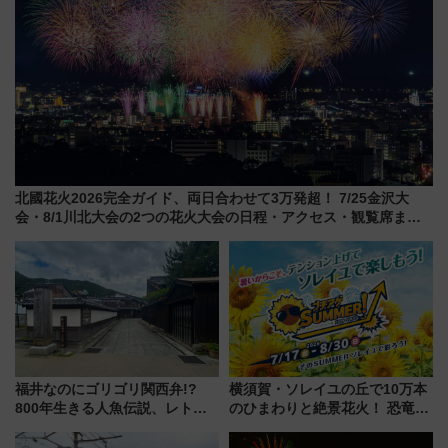
北國花火2026完全ガイド、両日合わせて3万発超！ 7/25金沢大
会・8/1川北大会の2つの花火大会の日程・アクセス・観覧席まと
め（石川県）
福井なのにゴリゴリ関西弁!?
横須賀・ソレイユの丘で10万本
800年生きる人魚伝説、レトロ
のひまわりと絶景花火！ 恐竜や
建築の町並み「小浜西組」、町
ドッグプールなど三浦半島の日
屋カフェで非日常を！週末観光
帰りお出かけ最新情報（2026年