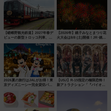
に最適な小浜の歩き方
7月17日～開催）
【嵯峨野観光鉄道】2027年春デ
【2026年】銚子みなとまつり花
ビューの新型トロッコ列車、い
火大会は8/8 (土)開催！JR･銚子
よいよ試運転開始へ！現行車両
電鉄の臨時列車やアクセス情
は2026年で引退
報、利根川に咲く8,000発の大迫
力＆屋台を満喫
2026夏の旅行はJALがお得！東
【USJ】R-15指定の極限恐怖！
京ディズニーシー完全貸切パー
新アトラクション「『バイオハ
ティー招待券が当たるキャンペ
ザード レクイエム』 ザ・ダイ
ーン始まる 条件は「夏の国内
ブ」今秋登場 ―予測不能の恐
線に2回搭乗」
怖に泣き叫べ―