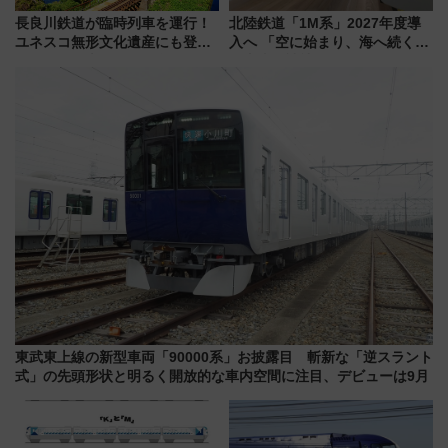
長良川鉄道が臨時列車を運行！
北陸鉄道「1M系」2027年度導
ユネスコ無形文化遺産にも登録
入へ 「空に始まり、海へ続く」
された「郡上おどり」楽しむ人
白山比咩神社をモチーフにした
に 乗車には予約が必要
神秘的なデザイン
東武東上線の新型車両「90000系」お披露目 斬新な「逆スラント
式」の先頭形状と明るく開放的な車内空間に注目、デビューは9月