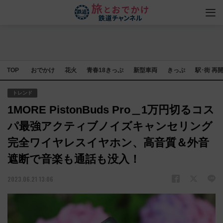
TOP
おでかけ
花火
青春18きっぷ
新型車両
きっぷ
駅･街 再
トレンド
1MORE PistonBuds Pro＿1万円切るコス
パ最強アクティブノイズキャンセリング
完全ワイヤレスイヤホン、高音質＆外音
遮断で音楽も通話も没入！
2023.06.21 13:06