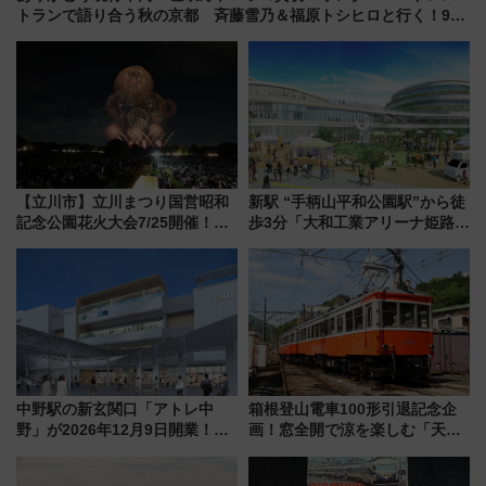
トランで語り合う秋の京都 斉藤雪乃＆福原トシヒロと行く！9月
13日「京都の鉄道満喫ツアー」開催
【立川市】立川まつり国営昭和
新駅 “手柄山平和公園駅”から徒
記念公園花火大会7/25開催！
歩3分「大和工業アリーナ姫路」
5000発の花火が夜を彩る 今年は
10月開業！Novelbright公演 や
混雑に要注意、その理由は
大相撲巡業など 豪華イベントと
アクセス
中野駅の新玄関口「アトレ中
箱根登山電車100形引退記念企
野」が2026年12月9日開業！新
画！窓全開で涼を楽しむ「天然
改札直結で屋上BBQも楽しめる
クーラー体験号」と限定鉄コレ
注目スポット
発売