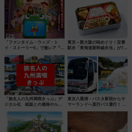
「ファンタイム・ウィズ・ト
東京～新大阪の味めぐり！定番
イ・ストーリー5」で激レア『ロ
駅弁「東海道新幹線弁当」が7月
ルカナ』カードをゲット！最新
21日にリニューアル発売
デコレーションも徹底解説
「旅名人の九州満喫きっぷ」デ
東京八重洲・バスタ新宿からサ
ジタル化 紙版との価格やルー
マーランドへ直行バス運行！ お
ルの違いを解説
トクな1Dayパスで夏のプールと
推し活を楽しもう！（2026年
8/1～31）