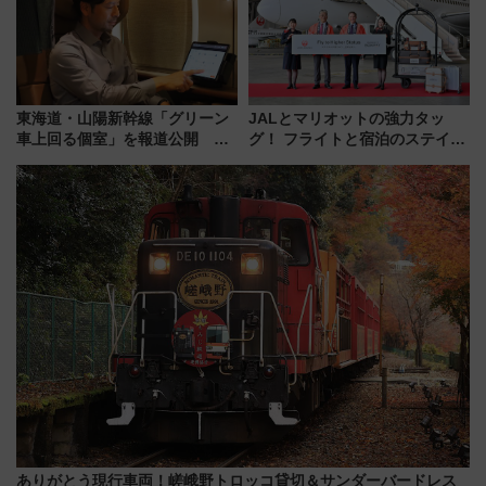
東海道・山陽新幹線「グリーン
JALとマリオットの強力タッ
車上回る個室」を報道公開 プ
グ！ フライトと宿泊のステイタ
ライベート感備えた上質な空間
スマッチでFLY ON ポイントや
上級会員資格を効率よく獲得す
る方法を解説
ありがとう現行車両！嵯峨野トロッコ貸切＆サンダーバードレス