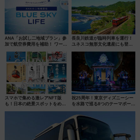
ANA「お試し二地域プラン」参
長良川鉄道が臨時列車を運行！
加で航空券費用を補助！ ワーケ
ユネスコ無形文化遺産にも登録
ーションや週末移住に最適な自
された「郡上おどり」楽しむ人
治体は？ 2026年は対象のエリア
に 乗車には予約が必要
が拡大！
スマホで集める激レアNFT版
祝25周年！東京ディズニーシー
も！日本の絶景スポットをめぐ
を水路で巡る8つのテーマポート
って集める「索道印(さくどうい
と限定デコレーションを解説
ん)」企画がスタート