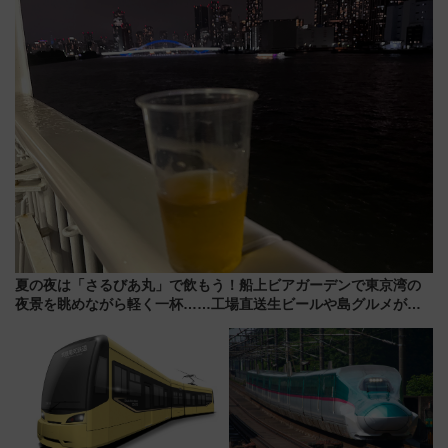
ローおひさま」が救世主に？
ト 参加方法や体験内容を紹介
夏の夜は「さるびあ丸」で飲もう！船上ビアガーデンで東京湾の
夜景を眺めながら軽く一杯……工場直送生ビールや島グルメが美
味い