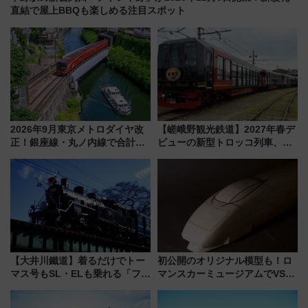
直結で屋上BBQも楽しめる注目スポット
2026年9月東京メトロダイヤ改
【嵯峨野観光鉄道】2027年春デ
正！銀座線・丸ノ内線で合計
ビューの新型トロッコ列車、い
212本の大増発、混雑緩和に期
よいよ試運転開始へ！現行車両
待
は2026年で引退
【大井川鐵道】着るだけでトー
初公開のオリジナル模型も！ロ
マス号もSL・ELも乗れる「フリ
マンスカーミュージアムでVSE
ーきっぷTシャツ」8月6日より
の設計秘話に迫る企画展が7月
受注販売
15日スタート