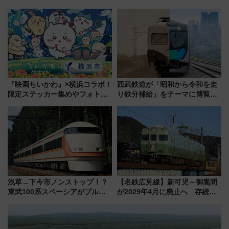
立・小樽・日光東照宮など全国
ストランで語り合う秋の京都
の絶景＆限定グルメを網羅！煩
斉藤雪乃＆福原トシヒロと行
雑な手続きも不要でお手軽に楽
く！9月13日「京都の鉄道満喫
しめるプランが登場
ツアー」開催
『映画ちいかわ』×横浜コラボ！
西武鉄道が「昭和から令和を走
限定ステッカー集めやフォトス
り鉄分補給」をテーマに博覧会
ポット、特別花火でみなとみら
を実施！くすのきホールで8月
いを満喫しよう（花火鑑賞会応
14日から 新車両「トキイロ」体
募は7/12まで！）
験ブースも アクセスや申込方法
を解説
浅草→下今市ノンストップ！？
【名鉄広見線】新可児～御嵩間
東武100系スペーシアがブルー
が2029年4月に廃止へ 存続協
リボン賞35周年記念で「デビュ
議終了で100年の歴史に幕
ー当時の停車駅」を再現 運転
時刻や特急券の買い方を紹介