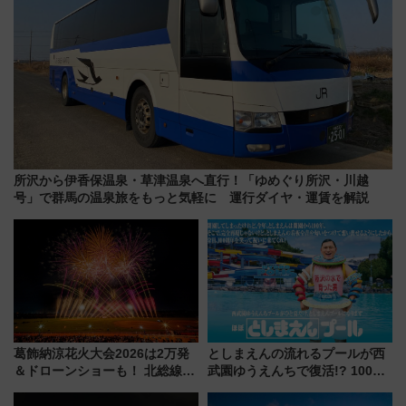
所沢から伊香保温泉・草津温泉へ直行！「ゆめぐり所沢・川越
号」で群馬の温泉旅をもっと気軽に 運行ダイヤ・運賃を解説
葛飾納涼花火大会2026は2万発
としまえんの流れるプールが西
＆ドローンショーも！ 北総線を
武園ゆうえんちで復活!? 100周
使った穴場アクセスや臨時列
年記念企画＆「春日のうん○スラ
車、観覧スポット情報と周辺観
イダー」に注目 2026年夏は所