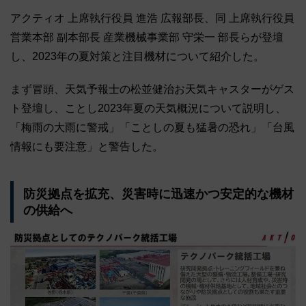
アクティオ 上席執行役員 進浩 広報部長、同 上席執行役員
営業本部 副本部長 産業機械事業部 守栄一 部長らが登壇
し、2023年の夏対策と注目機材について紹介した。
まず冒頭、天気予報士の松並健治お天気キャスターがゲス
ト登壇し、ことし2023年夏の天気概況について説明し、
「梅雨の大雨に警戒」「ことしの夏も猛暑の恐れ」「台風
情報にも要注意」と警告した。
防災拠点を拡充、災害時に迅速かつ安定的な機材
の供給へ