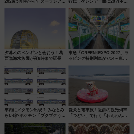
2026は何時から？ ズーラシア・
行に！ゲレンデ一面に20万本の
野毛山・金沢の電車アクセスや
ひまわりが咲き誇る「アルコピ
見どころ、限定イベントを徹底
アひまわり園」開園
解説！
夕暮れのペンギンと会おう！葛
東急「GREEN×EXPO 2027」ラ
西臨海水族園が夜8時まで延長
ッピング特別列車が7/14～東
横・田園都市・目黒線でデビュ
ー！ 注目の編成やデザインまと
め
車内にメタモン出現？ みなとみ
愛犬と電車旅！近鉄の観光列車
らい線×ポケモン「ブクブクうみ
「つどい」で行く「わんわん列
ぞこの街」ラッピング電車が運
車」第5弾！海辺のBBQも楽し
行開始に！ この夏は直通列車で
める日帰りツアー
横浜へ！