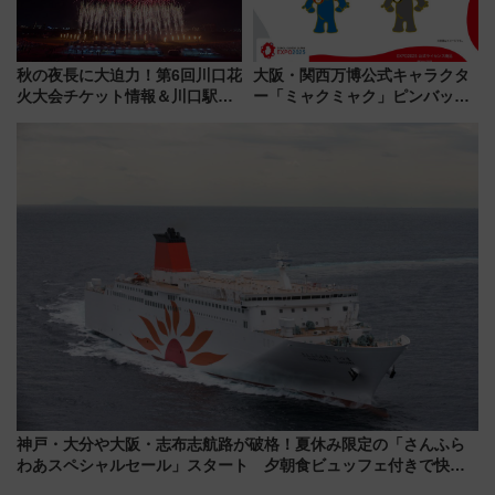
秋の夜長に大迫力！第6回川口花
大阪・関西万博公式キャラクタ
火大会チケット情報＆川口駅か
ー「ミャクミャク」ピンバッジ
らのアクセスガイド
新登場！関西の駅構内などで7月
中旬発売
神戸・大分や大阪・志布志航路が破格！夏休み限定の「さんふら
わあスペシャルセール」スタート 夕朝食ビュッフェ付きで快適
な船旅はいかが？