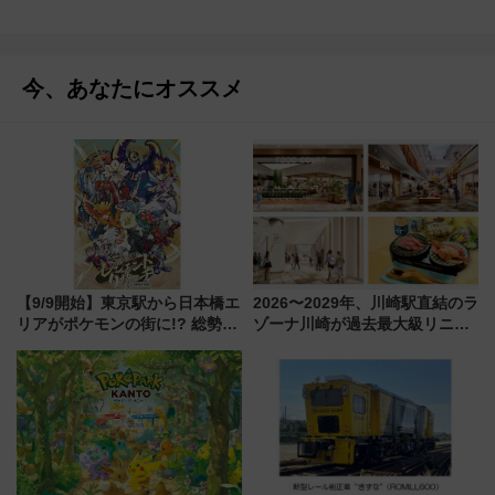
今、あなたにオススメ
【9/9開始】東京駅から日本橋エ
2026〜2029年、川崎駅直結のラ
リアがポケモンの街に!? 総勢
ゾーナ川崎が過去最大級リニュ
100匹以上が出現「レジェンド
ーアル！ フードコート拡大など
リサーチ」本格謎解き・グッズ
「いつから何が変わるか」徹底
情報まとめ
解説！