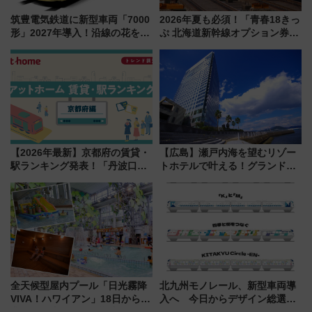
筑豊電気鉄道に新型車両「7000
2026年夏も必須！「青春18きっ
形」2027年導入！沿線の花をイ
ぷ 北海道新幹線オプション券」
メージしたイエローを採用 車
自動改札対応ルールと途中下車
内は落ち着いたゆとりある空間
の罠
に
【2026年最新】京都府の賃貸・
【広島】瀬戸内海を望むリゾー
駅ランキング発表！「丹波口」
トホテルで叶える！グランドプ
の大躍進と「西大路」人気の理
リンスホテル広島のフォトウエ
由は？
ディング＆カジュアルパーティ
ープラン
全天候型屋内プール「日光霧降
北九州モノレール、新型車両導
VIVA！ハワイアン」18日から営
入へ 今日からデザイン総選挙