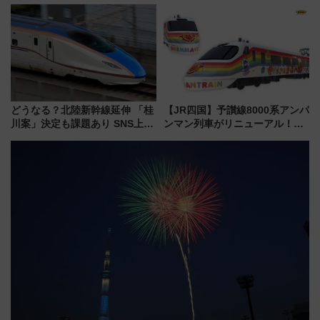
業開始 小さなお子様連れのフ
始まる
ァミリーから大人まで幅広い世
代が一日中楽しる夏のリゾート
を楽しんで
どうなる？北陸新幹線延伸 「桂
【JR四国】予讃線8000系アンパ
川案」決定も課題あり SNS上の
ンマン列車がリニューアル！内
声は
外装デザイン公開 デビューは
今年12月