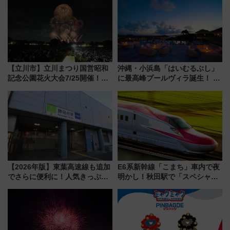
光まとめ（7/28開催）
沢へ遊びに行こう
【立川市】立川まつり国営昭和
沖縄・小浜島「はいむるぶし」
記念公園花火大会7/25開催！
に最高峰プールヴィラ誕生！ 石
5000発の花火が夜を彩る 今年は
垣島から船で向かう究極のご褒
混雑に要注意、その理由は
美旅「何もしない贅沢」を体験
してみない？
【2026年版】東葉高速線も追加
E6系新幹線「こまち」車内で夜
でさらに便利に！人気きっぷ
明かし！秋田駅で「スペシャル
「サンキューちばフリーパス」
ナイト」8月開催、料金や予約方
今年も発売 秋・早春に千葉県を
法は？
巡るなら使い勝手・コスパ抜群