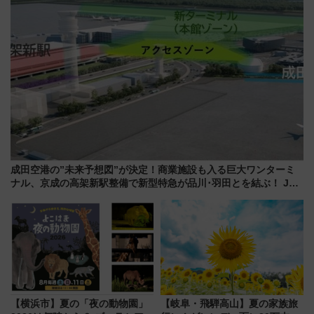
成田空港の”未来予想図”が決定！商業施設も入る巨大ワンターミ
ナル、京成の高架新駅整備で新型特急が品川･羽田とを結ぶ！ JR
空港駅は2面3線化！
【横浜市】夏の「夜の動物園」
【岐阜・飛騨高山】夏の家族旅