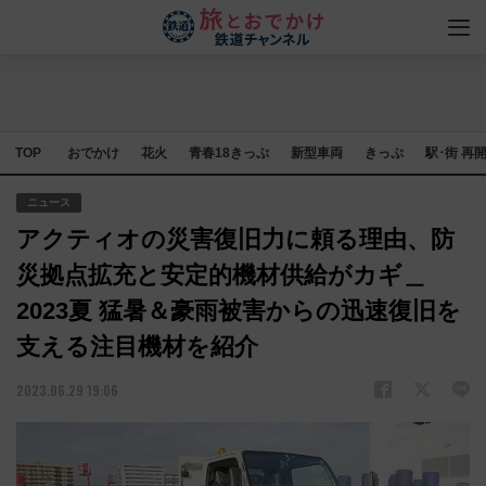
TOP
おでかけ
花火
青春18きっぷ
新型車両
きっぷ
駅･街 再
ニュース
アクティオの災害復旧力に頼る理由、防
災拠点拡充と安定的機材供給がカギ＿
2023夏 猛暑＆豪雨被害からの迅速復旧を
支える注目機材を紹介
2023.06.29 19:06