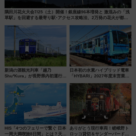
隅田川花火大会7/25（土）開催！銀座線96本増発と 激混みの「浅
草駅」を回避する最寄り駅･アクセス攻略法、2万発の花火が都心
の夜に！
新潟の酒観光列車「越乃
日本初の水素ハイブリッド電車
Shu*Kura」が長野県内初運行！
「HYBARI」2027年度末営業運
地酒と食を味わう信州プレDC特
転へ 鉄道・発電・まちづくり
別企画
で水素利活用が加速
HIS「4つのフェリーで繋ぐ 日本
ありがとう現行車両！嵯峨野ト
一周大満喫旅8日間」とは？天橋
ロッコ貸切＆サンダーバードレ