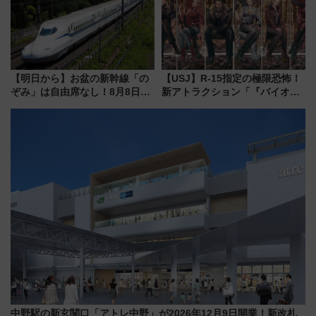
【明日から】お盆の新幹線「の
【USJ】R-15指定の極限恐怖！
ぞみ」は自由席なし！8月8日午
新アトラクション「『バイオハ
前はほぼ満席…でも数時間ズラ
ザード レクイエム』 ザ・ダイ
せば空きが見つかることも 混
ブ」今秋登場 ―予測不能の恐
雑避ける「空席」探しのコツ
怖に泣き叫べ―
中野駅の新玄関口「アトレ中野」が2026年12月9日開業！新改札