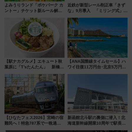
よみうりランド「ポケパーク カ
近鉄が新型レール削正車「きず
ントー」チケット新ルール解
な」9月導入 「ミリング式」採
説！購入制限の緩和と入場時の
用でメンテナンス作業を効率
本人確認が11月スタート
化！安全性や乗り心地の向上に
貢献するだけでなく、全線区で
活躍するための仕組みも
【駅ナカグルメ】エキュート秋
【ANA国際線タイムセール】ハ
葉原に「T’sたんたん」 新橋に
ワイ往復11万円台･北京5万円台
551蓬莱のDNAを継ぐ「東京豚
～、憧れのビジネスクラスも！
饅」、オムライス専門店「肉と
来春のGW旅行まで狙える激ア
たまご」新グルメ続々登場！
ツ路線まとめ（8/10まで）
【2026年8月】
【ひなたフェス2026】宮崎の宿
新函館北斗駅の裏側に潜入！北
難民へ！特急787系で一晩過ご
海道新幹線開業10周年で駅長
せる夜間滞在型イベント「スワ
室・地下通路など公開イベン