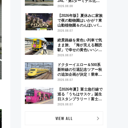
JAL「第1ターミナル北側
サテライト」は徒歩1キロ
2026.08.08
超え！ 知っておきたい変更
点まとめ
【2026年版】夏休みに家族
で夜の動物園はいかが？東
山動植物園＆のんほいパー
ク「ナイトZOO」開催情報
2026.08.07
絶景路線を黄色い列車で気
まま旅、「海が見える難読
駅」で幸せの黄色いハンカ
チに願いを 「新・鉄道ひ
2026.08.07
とり旅」279回目の舞台は
「島原鉄道」
ドクターイエロー＆500系
新幹線の引退記念ツアー秋
の追加企画が決定！乗車体
験やグッズ・ホテル情報ま
2026.08.07
とめ
【2026年夏】富士急行線で
巡る「うちはサスケ」誕生
日スタンプラリー！富士急
ハイランド限定グルメ＆グ
2026.08.07
ッズ徹底ガイド
VIEW ALL