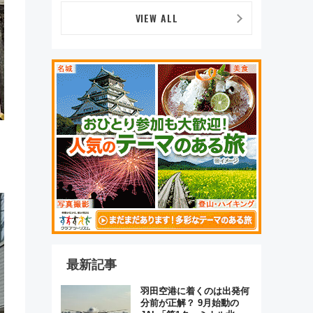
VIEW ALL
最新記事
羽田空港に着くのは出発何
分前が正解？ 9月始動の