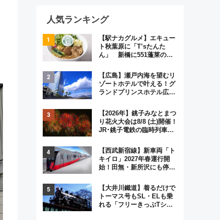
人気ランキング
【駅ナカグルメ】エキュー
ト秋葉原に「T’sたんた
ん」 新橋に551蓬莱の
DNAを継ぐ「東京豚饅」、
オムライス専門店「肉とた
【広島】瀬戸内海を望むリ
まご」新グルメ続々登場！
ゾートホテルで叶える！グ
【2026年8月】
ランドプリンスホテル広島
のフォトウエディング＆カ
ジュアルパーティープラン
【2026年】銚子みなとまつ
り花火大会は8/8 (土)開催！
JR･銚子電鉄の臨時列車や
アクセス情報、利根川に咲
く8,000発の大迫力＆屋台
【西武新宿線】新車両「ト
を満喫
キイロ」2027年春運行開
始！田無・新所沢にも停
車 2028年春には「第2
弾」も
【大井川鐵道】着るだけで
トーマス号もSL・ELも乗
れる「フリーきっぷTシャ
ツ」8月6日より受注販売